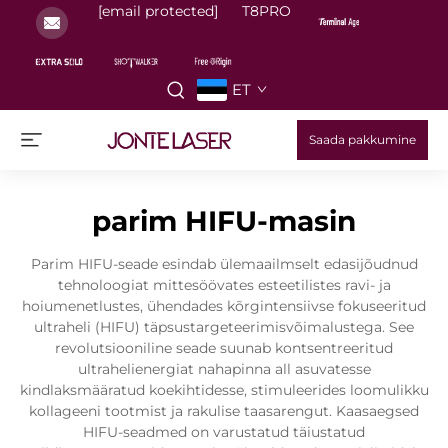
[email protected]
T8PRO
ET
Saada pakkumine
parim HIFU-masin
Parim HIFU-seade esindab ülemaailmselt edasijõudnud
tehnoloogiat mittesöövates esteetilistes ravi- ja
hoiumenetlustes, ühendades kõrgintensiivse fokuseeritud
ultraheli (HIFU) täpsustargeteerimisvõimalustega. See
revolutsiooniline seade suunab kontsentreeritud
ultrahelienergiat nahapinna all asuvatesse
kindlaksmääratud koekihtidesse, stimuleerides loomulikku
kollageeni tootmist ja rakulise taasarengut. Kaasaegsed
HIFU-seadmed on varustatud täiustatud