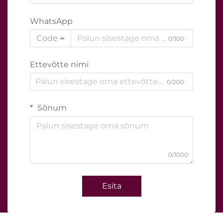
WhatsApp
Code
0/100
Ettevõtte nimi
0/200
Sõnum
0/1000
Esita