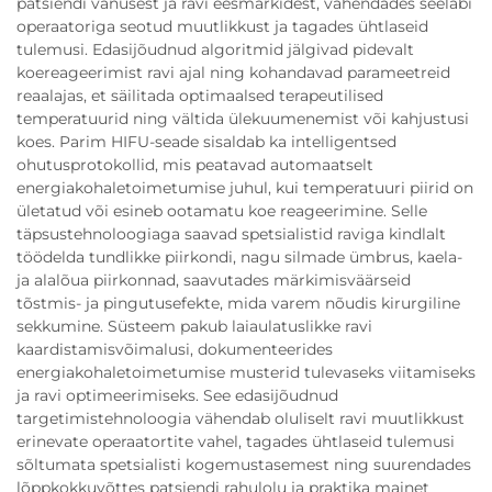
patsiendi vanusest ja ravi eesmärkidest, vähendades seeläbi
operaatoriga seotud muutlikkust ja tagades ühtlaseid
tulemusi. Edasijõudnud algoritmid jälgivad pidevalt
koereageerimist ravi ajal ning kohandavad parameetreid
reaalajas, et säilitada optimaalsed terapeutilised
temperatuurid ning vältida ülekuumenemist või kahjustusi
koes. Parim HIFU-seade sisaldab ka intelligentsed
ohutusprotokollid, mis peatavad automaatselt
energiakohaletoimetumise juhul, kui temperatuuri piirid on
ületatud või esineb ootamatu koe reageerimine. Selle
täpsustehnoloogiaga saavad spetsialistid raviga kindlalt
töödelda tundlikke piirkondi, nagu silmade ümbrus, kaela-
ja alalõua piirkonnad, saavutades märkimisväärseid
tõstmis- ja pingutusefekte, mida varem nõudis kirurgiline
sekkumine. Süsteem pakub laiaulatuslikke ravi
kaardistamisvõimalusi, dokumenteerides
energiakohaletoimetumise musterid tulevaseks viitamiseks
ja ravi optimeerimiseks. See edasijõudnud
targetimistehnoloogia vähendab oluliselt ravi muutlikkust
erinevate operaatortite vahel, tagades ühtlaseid tulemusi
sõltumata spetsialisti kogemustasemest ning suurendades
lõppkokkuvõttes patsiendi rahulolu ja praktika mainet