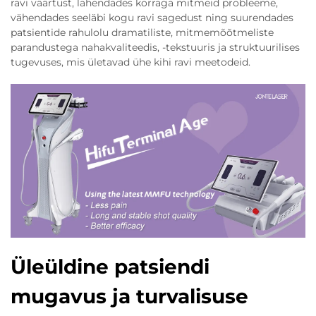
ravi väärtust, lahendades korraga mitmeid probleeme,
vähendades seeläbi kogu ravi sagedust ning suurendades
patsientide rahulolu dramatiliste, mitmemõõtmeliste
parandustega nahakvaliteedis, -tekstuuris ja struktuurilises
tugevuses, mis ületavad ühe kihi ravi meetodeid.
Üleüldine patsiendi
mugavus ja turvalisuse