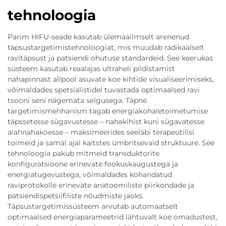
tehnoloogia
Parim HIFU-seade kasutab ülemaailmselt arenenud
täpsustargetimistehnoloogiat, mis muudab radikaalselt
ravitäpsust ja patsiendi ohutuse standardeid. See keerukas
süsteem kasutab reaalajas ultraheli pildistamist
nahapinnast allpool asuvate koe kihtide visualiseerimiseks,
võimaldades spetsialistidel tuvastada optimaalsed ravi
tsooni seni nägemata selgusega. Täpne
targetimismehhanism tagab energiakohaletoimetumise
täpssetesse sügavustesse – nahakihist kuni sügavatesse
alahnahakoesse – maksimeerides seeläbi terapeutilisi
toimeid ja samal ajal kaitstes ümbritsevaid struktuure. See
tehnoloogia pakub mitmeid transduktorite
konfiguratsioone erinevate fookuskaugustega ja
energiatugevustega, võimaldades kohandatud
raviprotokolle erinevate anatoomiliste piirkondade ja
patsiendispetsiifiliste nõudmiste jaoks.
Täpsustargetimissüsteem arvutab automaatselt
optimaalsed energiaparameetrid lähtuvalt koe omadustest,