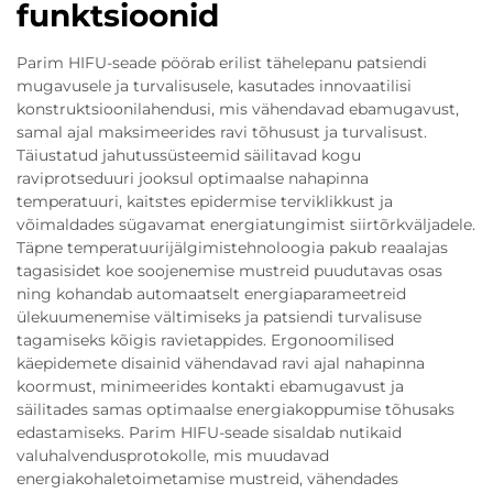
funktsioonid
Parim HIFU-seade pöörab erilist tähelepanu patsiendi
mugavusele ja turvalisusele, kasutades innovaatilisi
konstruktsioonilahendusi, mis vähendavad ebamugavust,
samal ajal maksimeerides ravi tõhusust ja turvalisust.
Täiustatud jahutussüsteemid säilitavad kogu
raviprotseduuri jooksul optimaalse nahapinna
temperatuuri, kaitstes epidermise terviklikkust ja
võimaldades sügavamat energiatungimist siirtõrkväljadele.
Täpne temperatuurijälgimistehnoloogia pakub reaalajas
tagasisidet koe soojenemise mustreid puudutavas osas
ning kohandab automaatselt energiaparameetreid
ülekuumenemise vältimiseks ja patsiendi turvalisuse
tagamiseks kõigis ravietappides. Ergonoomilised
käepidemete disainid vähendavad ravi ajal nahapinna
koormust, minimeerides kontakti ebamugavust ja
säilitades samas optimaalse energiakoppumise tõhusaks
edastamiseks. Parim HIFU-seade sisaldab nutikaid
valuhalvendusprotokolle, mis muudavad
energiakohaletoimetamise mustreid, vähendades