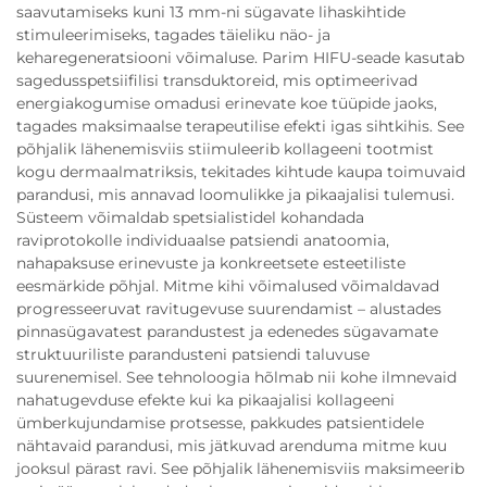
saavutamiseks kuni 13 mm-ni sügavate lihaskihtide
stimuleerimiseks, tagades täieliku näo- ja
keharegeneratsiooni võimaluse. Parim HIFU-seade kasutab
sagedusspetsiifilisi transduktoreid, mis optimeerivad
energiakogumise omadusi erinevate koe tüüpide jaoks,
tagades maksimaalse terapeutilise efekti igas sihtkihis. See
põhjalik lähenemisviis stiimuleerib kollageeni tootmist
kogu dermaalmatriksis, tekitades kihtude kaupa toimuvaid
parandusi, mis annavad loomulikke ja pikaajalisi tulemusi.
Süsteem võimaldab spetsialistidel kohandada
raviprotokolle individuaalse patsiendi anatoomia,
nahapaksuse erinevuste ja konkreetsete esteetiliste
eesmärkide põhjal. Mitme kihi võimalused võimaldavad
progresseeruvat ravitugevuse suurendamist – alustades
pinnasügavatest parandustest ja edenedes sügavamate
struktuuriliste parandusteni patsiendi taluvuse
suurenemisel. See tehnoloogia hõlmab nii kohe ilmnevaid
nahatugevduse efekte kui ka pikaajalisi kollageeni
ümberkujundamise protsesse, pakkudes patsientidele
nähtavaid parandusi, mis jätkuvad arenduma mitme kuu
jooksul pärast ravi. See põhjalik lähenemisviis maksimeerib