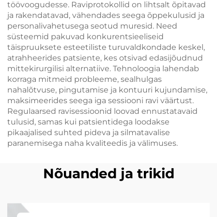
töövoogudesse. Raviprotokollid on lihtsalt õpitavad
ja rakendatavad, vähendades seega õppekulusid ja
personalivahetusega seotud muresid. Need
süsteemid pakuvad konkurentsieeliseid
täispruuksete esteetiliste turuvaldkondade keskel,
atrahheerides patsiente, kes otsivad edasijõudnud
mittekirurgilisi alternatiive. Tehnoloogia lahendab
korraga mitmeid probleeme, sealhulgas
nahalõtvuse, pingutamise ja kontuuri kujundamise,
maksimeerides seega iga sessiooni ravi väärtust.
Regulaarsed ravisessioonid loovad ennustatavaid
tulusid, samas kui patsientidega loodakse
pikaajalised suhted pideva ja silmatavalise
paranemisega naha kvaliteedis ja välimuses.
Nõuanded ja trikid