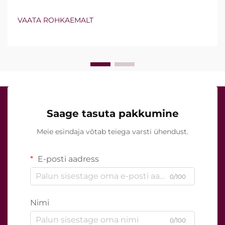
kuuluvat vakuumtehnoloogiat ja isoleeritud nõelu.
Tegelik küsimus ei ole siiski lihtsalt see, kas need
VAATA ROHKAEMALT
funktsioonid olemas on, vaid kuidas nad kliinilise ravi
ajal täpselt töötavad...
Saage tasuta pakkumine
Meie esindaja võtab teiega varsti ühendust.
E-posti aadress
0/100
Nimi
0/100