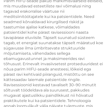
Parim HIFU-seade pakub märkimisväärseid eeliseid,
kasutamiseks
mis muudavad esteetiliste ravi võimalusi ning
kliinikus
tagavad erakorralise väärtuse nii
meditsiinitöötajatele kui ka patsientidele. Need
seadmed kõrvaldavad kirurgilised riskid ja
taastumise ajalise katkese, võimaldades
patsientidel kohe pärast ravisessiooni naasta
tavapärase eluviisile. Täpselt suunatud süsteem
tagab, et energiat suunatakse täpselt määratud koe
sügavusse ilma ümbritsevate struktuuride
mõjutamiseta, vähendades sellega
ebamugavustunnet ja maksimeerides ravi
tõhusust. Erinevalt invasiivsetest protseduuridest ei
nõua parim HIFU-seade anesteesi, lõikeid ega
pärast ravi kehtivaid piiranguid, mistõttu on see
kättesaadav laiemale patsientide ringile.
Ravisessioonid kestavad tavaliselt 30–90 minutit
sõltuvalt töödeldava ala suurusest, pakkudes
mugavat ajastuslikku paindlikkust nii hõivatud
praktikutele kui ka patsientidele. Tehnoloogia
annab loomulikult välja näivate tulemuste, mis