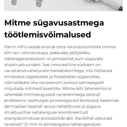
Mitme sügavusastmega
töötlemisvõimalused
Parim HIFU-seade eristub oma revolutsiooniliste mitme
kihi ravi võimalustega, pakkudes põhjalikku
naharegeneratsiooni nii pinnakihist kuni sügavate
alusstruktuurideni. See innovaatiline süsteem on
varustatud vahetuvate transduktoritega, mis töötavad
erinevates sagedustes ja fokaalsetes sügavustes,
võimaldades ühe ravisesiooni jooksul samaaegselt
mõjutada mitmeid koekihte. Mitme kihi lähenemisviis
lahendab mitmesuguseid vananemisega seotud
probleeme, sealhulgas pinnasügavaid kortsusid, keskmise
dermaalsel tasandil asuva nahalõtvuse ja sügava
struktuurilise nahalanguse koordineeritud
energiatoimetuse protokollide abil. Ravikihid ulatuvad
tavaliselt 1,5 mm-ni pinnasügava nahatugevduse