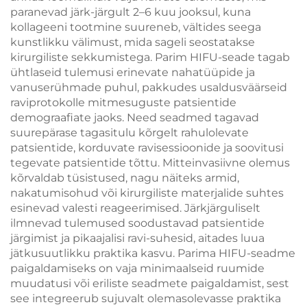
paranevad järk-järgult 2–6 kuu jooksul, kuna
kollageeni tootmine suureneb, vältides seega
kunstlikku välimust, mida sageli seostatakse
kirurgiliste sekkumistega. Parim HIFU-seade tagab
ühtlaseid tulemusi erinevate nahatüüpide ja
vanuserühmade puhul, pakkudes usaldusväärseid
raviprotokolle mitmesuguste patsientide
demograafiate jaoks. Need seadmed tagavad
suurepärase tagasitulu kõrgelt rahulolevate
patsientide, korduvate ravisessioonide ja soovitusi
tegevate patsientide tõttu. Mitteinvasiivne olemus
kõrvaldab tüsistused, nagu näiteks armid,
nakatumisohud või kirurgiliste materjalide suhtes
esinevad valesti reageerimised. Järkjärguliselt
ilmnevad tulemused soodustavad patsientide
järgimist ja pikaajalisi ravi-suhesid, aitades luua
jätkusuutlikku praktika kasvu. Parima HIFU-seadme
paigaldamiseks on vaja minimaalseid ruumide
muudatusi või eriliste seadmete paigaldamist, sest
see integreerub sujuvalt olemasolevasse praktika