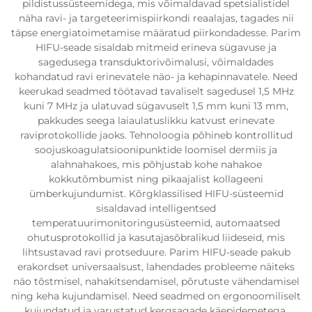
pildistussüsteemidega, mis võimaldavad spetsialistidel
näha ravi- ja targeteerimispiirkondi reaalajas, tagades nii
täpse energiatoimetamise määratud piirkondadesse. Parim
HIFU-seade sisaldab mitmeid erineva sügavuse ja
sagedusega transduktorivõimalusi, võimaldades
kohandatud ravi erinevatele näo- ja kehapinnavatele. Need
keerukad seadmed töötavad tavaliselt sagedusel 1,5 MHz
kuni 7 MHz ja ulatuvad sügavuselt 1,5 mm kuni 13 mm,
pakkudes seega laiaulatuslikku katvust erinevate
raviprotokollide jaoks. Tehnoloogia põhineb kontrollitud
soojuskoagulatsioonipunktide loomisel dermiis ja
alahnahakoes, mis põhjustab kohe nahakoe
kokkutõmbumist ning pikaajalist kollageeni
ümberkujundumist. Kõrgklassilised HIFU-süsteemid
sisaldavad intelligentsed
temperatuurimonitoringusüsteemid, automaatsed
ohutusprotokollid ja kasutajasõbralikud liideseid, mis
lihtsustavad ravi protseduure. Parim HIFU-seade pakub
erakordset universaalsust, lahendades probleeme näiteks
näo tõstmisel, nahakitsendamisel, põrutuste vähendamisel
ning keha kujundamisel. Need seadmed on ergonoomiliselt
kujundatud ja varustatud kergsagade käepidemetega,