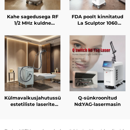
Kahe sagedusega RF
FDA poolt kinnitatud
1/2 MHz kuldne
La Sculptor 1060
mikronäelte
rasvavähendus- ja
kasutamine näo
selluliitdiodelasermasin
noorendamiseks
(1060 nm) keha
kujundamise ja
õhukestamise masin
Külmavaikusjahutussüsteem
Q-sünkroonitud
estetiliste laserite
Nd:YAG-lasermasin
jaoks, valu
leevendamiseks ning
epidermise kaitseks,
pidevaks, kontaktita