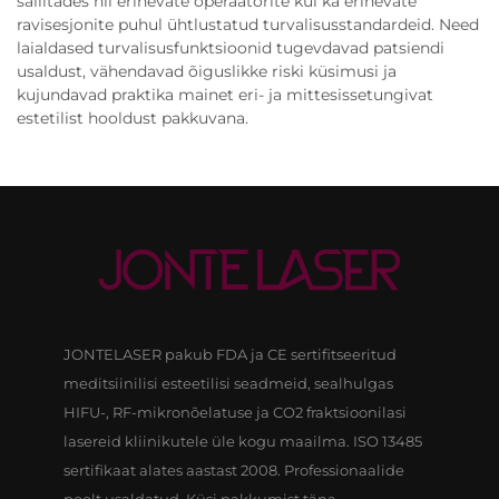
säilitades nii erinevate operaatorite kui ka erinevate
ravisesjonite puhul ühtlustatud turvalisusstandardeid. Need
laialdased turvalisusfunktsioonid tugevdavad patsiendi
usaldust, vähendavad õiguslikke riski küsimusi ja
kujundavad praktika mainet eri- ja mittesissetungivat
estetilist hooldust pakkuvana.
JONTELASER pakub FDA ja CE sertifitseeritud
meditsiinilisi esteetilisi seadmeid, sealhulgas
HIFU-, RF-mikronõelatuse ja CO2 fraktsioonilasi
lasereid kliinikutele üle kogu maailma. ISO 13485
sertifikaat alates aastast 2008. Professionaalide