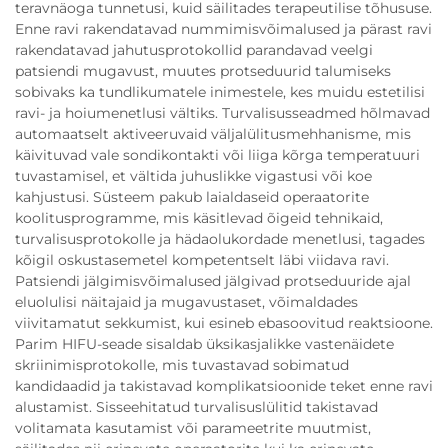
teravnäoga tunnetusi, kuid säilitades terapeutilise tõhususe.
Enne ravi rakendatavad nummimisvõimalused ja pärast ravi
rakendatavad jahutusprotokollid parandavad veelgi
patsiendi mugavust, muutes protseduurid talumiseks
sobivaks ka tundlikumatele inimestele, kes muidu estetilisi
ravi- ja hoiumenetlusi vältiks. Turvalisusseadmed hõlmavad
automaatselt aktiveeruvaid väljalülitusmehhanisme, mis
käivituvad vale sondikontakti või liiga kõrga temperatuuri
tuvastamisel, et vältida juhuslikke vigastusi või koe
kahjustusi. Süsteem pakub laialdaseid operaatorite
koolitusprogramme, mis käsitlevad õigeid tehnikaid,
turvalisusprotokolle ja hädaolukordade menetlusi, tagades
kõigil oskustasemetel kompetentselt läbi viidava ravi.
Patsiendi jälgimisvõimalused jälgivad protseduuride ajal
eluolulisi näitajaid ja mugavustaset, võimaldades
viivitamatut sekkumist, kui esineb ebasoovitud reaktsioone.
Parim HIFU-seade sisaldab üksikasjalikke vastenäidete
skriinimisprotokolle, mis tuvastavad sobimatud
kandidaadid ja takistavad komplikatsioonide teket enne ravi
alustamist. Sisseehitatud turvalisuslülitid takistavad
volitamata kasutamist või parameetrite muutmist,