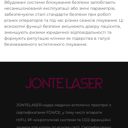
Вбудовані системи блокування безпеки запобігають
несанкціонованій експлуатації або зміні параметрів,
забезпечуючи сталі стандарти безпеки при роботі
різних операторів та під час різних сеансів лікування. Ці
всеохопні функції безпеки зміцнюють довіру пацієнтів,
зменшують ризики юридичної відповідальності та
формують репутацію клініки як лідерства в галузі
безінвазивного естетичного лікування.
JONTELASER надає медичні естетичні пристрої з
сертифікатами FDA/CE, у тому числі апарати
HIFU, RF-мікроголкові системи та CO2-фракційні
лазери для клінік по всьому світі. Сертифіковано