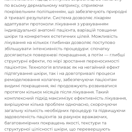
по всьому дермальному матриксу, сприяючи
покрівельним поліпшенням, що забезпечують природні
й тривалі результати. Система дозволяє лікарям
адаптувати протоколи лікування з урахуванням
індивідуальної анатомії пацієнта, варіацій товщини
шкіри та конкретних естетичних цілей. Можливість
лікування на кількох глибинах дозволяє поступово
збільшувати інтенсивність процедури: спочатку
досягаються поверхневі покращення, а потім — глибші
структурні ефекти, по мірі зростання переносимості
пацієнтом. Технологія впливає як на негайний ефект
підтягування шкіри, так і на довготривалі процеси
ремоделювання колагену, забезпечуючи пацієнтам
видимі покращення, які продовжують розвиватися
протягом кількох місяців після лікування. Такий
комплексний підхід максимізує ефективність лікування,
вирішуючи кілька проблем одночасно, скорочуючи
загальну кількість необхідних процедур та підвищуючи
задоволеність пацієнтів за рахунок вражаючих,
багатовимірних покращень якості, текстури та
структурної цілісності шкіри, що перевершують