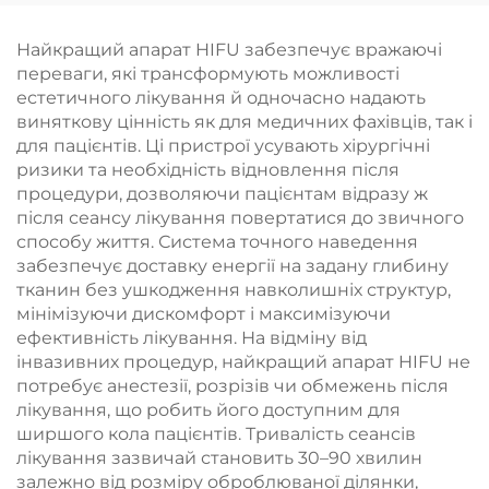
лазерів, знеболення
та епідермального
Найкращий апарат HIFU забезпечує вражаючі
захисту, безперервне
переваги, які трансформують можливості
безконтактне
естетичного лікування й одночасно надають
використання в
виняткову цінність як для медичних фахівців, так і
клініці
для пацієнтів. Ці пристрої усувають хірургічні
ризики та необхідність відновлення після
процедури, дозволяючи пацієнтам відразу ж
після сеансу лікування повертатися до звичного
способу життя. Система точного наведення
забезпечує доставку енергії на задану глибину
тканин без ушкодження навколишніх структур,
мінімізуючи дискомфорт і максимізуючи
ефективність лікування. На відміну від
інвазивних процедур, найкращий апарат HIFU не
потребує анестезії, розрізів чи обмежень після
лікування, що робить його доступним для
ширшого кола пацієнтів. Тривалість сеансів
лікування зазвичай становить 30–90 хвилин
залежно від розміру оброблюваної ділянки,