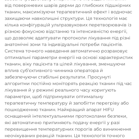
від поверхневих шарів дерми до глибоких підшкірних
тканин, максимізуючи терапевтичний ефект і водночас
захищаючи навколишні структури. Ця технологія має
кілька конфігурацій ультразвукових перетворювачів із
різною фокусною відстанню та інтенсивністю енергії,
що дозволяє адаптувати протоколи лікування під різні
анатомічні зони та індивідуальні потреби пацієнтів.
Система точного наведення автоматично розраховує
оптимальні параметри енергії на основі характеристик
тканин, віку пацієнта та цілей лікування, зменшуючи
вплив суб’єктивного чинника оператора й
забезпечуючи стабільні результати. Просунуті
алгоритми постійно моніторять реакцію тканин під час
лікування й у режимі реального часу коригують
параметри, щоб підтримувати оптимальну
терапевтичну температуру й запобігти перегріву або
пошкодженню тканин. Найкращий апарат HIFU
оснащений інтелектуальними протоколами безпеки,
які автоматично припиняють подачу енергії у разі
перевищення температурних порогів або виникнення
неочікуваних реакцій тканин. Ця технологія точного