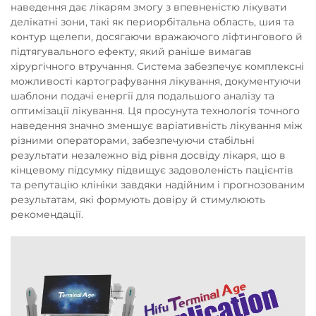
наведення дає лікарям змогу з впевненістю лікувати
делікатні зони, такі як периорбітальна область, шия та
контур щелепи, досягаючи вражаючого ліфтингового й
підтягувального ефекту, який раніше вимагав
хірургічного втручання. Система забезпечує комплексні
можливості картографування лікування, документуючи
шаблони подачі енергії для подальшого аналізу та
оптимізації лікування. Ця просунута технологія точного
наведення значно зменшує варіативність лікування між
різними операторами, забезпечуючи стабільні
результати незалежно від рівня досвіду лікаря, що в
кінцевому підсумку підвищує задоволеність пацієнтів
та репутацію клініки завдяки надійним і прогнозованим
результатам, які формують довіру й стимулюють
рекомендації.