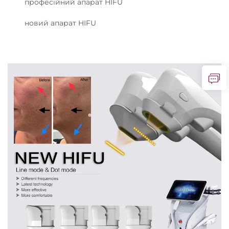
професійний апарат HIFU
новий апарат HIFU