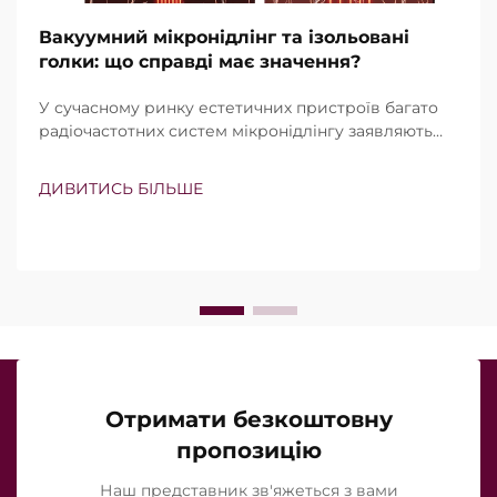
Вакуумний мікронідлінг та ізольовані
голки: що справді має значення?
У сучасному ринку естетичних пристроїв багато
радіочастотних систем мікронідлінгу заявляють
про наявність вакуумної технології та ізольованих
голок. Проте справжнє питання полягає не просто
ДИВИТИСЬ БІЛЬШЕ
в тому, чи існують ці функції, а в тому, наскільки
точно вони працюють під час клінічного
лікування…
Отримати безкоштовну
пропозицію
Наш представник зв'яжеться з вами