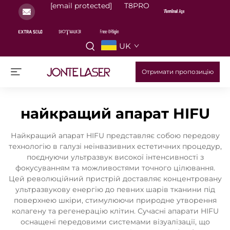
[email protected]
T8PRO
UK
Отримати пропозицію
найкращий апарат HIFU
Найкращий апарат HIFU представляє собою передову
технологію в галузі неінвазивних естетичних процедур,
поєднуючи ультразвук високої інтенсивності з
фокусуванням та можливостями точного цілювання.
Цей революційний пристрій доставляє концентровану
ультразвукову енергію до певних шарів тканини під
поверхнею шкіри, стимулюючи природне утворення
колагену та регенерацію клітин. Сучасні апарати HIFU
оснащені передовими системами візуалізації, що