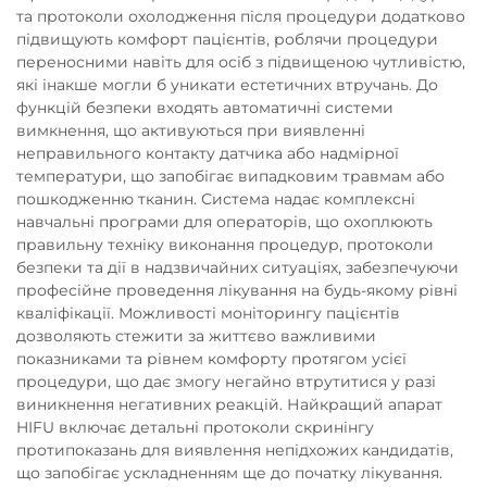
та протоколи охолодження після процедури додатково
підвищують комфорт пацієнтів, роблячи процедури
переносними навіть для осіб з підвищеною чутливістю,
які інакше могли б уникати естетичних втручань. До
функцій безпеки входять автоматичні системи
вимкнення, що активуються при виявленні
неправильного контакту датчика або надмірної
температури, що запобігає випадковим травмам або
пошкодженню тканин. Система надає комплексні
навчальні програми для операторів, що охоплюють
правильну техніку виконання процедур, протоколи
безпеки та дії в надзвичайних ситуаціях, забезпечуючи
професійне проведення лікування на будь-якому рівні
кваліфікації. Можливості моніторингу пацієнтів
дозволяють стежити за життєво важливими
показниками та рівнем комфорту протягом усієї
процедури, що дає змогу негайно втрутитися у разі
виникнення негативних реакцій. Найкращий апарат
HIFU включає детальні протоколи скринінгу
протипоказань для виявлення непідхожих кандидатів,
що запобігає ускладненням ще до початку лікування.