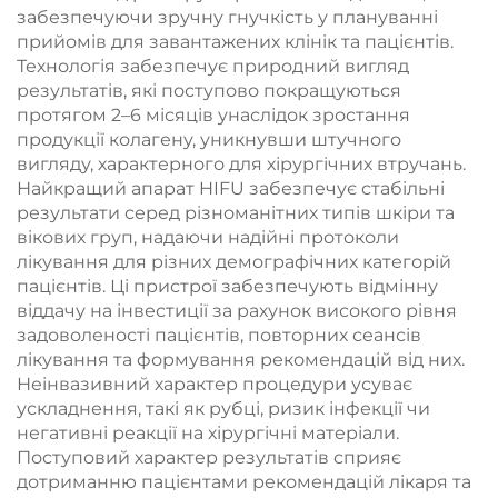
забезпечуючи зручну гнучкість у плануванні
прийомів для завантажених клінік та пацієнтів.
Технологія забезпечує природний вигляд
результатів, які поступово покращуються
протягом 2–6 місяців унаслідок зростання
продукції колагену, уникнувши штучного
вигляду, характерного для хірургічних втручань.
Найкращий апарат HIFU забезпечує стабільні
результати серед різноманітних типів шкіри та
вікових груп, надаючи надійні протоколи
лікування для різних демографічних категорій
пацієнтів. Ці пристрої забезпечують відмінну
віддачу на інвестиції за рахунок високого рівня
задоволеності пацієнтів, повторних сеансів
лікування та формування рекомендацій від них.
Неінвазивний характер процедури усуває
ускладнення, такі як рубці, ризик інфекції чи
негативні реакції на хірургічні матеріали.
Поступовий характер результатів сприяє
дотриманню пацієнтами рекомендацій лікаря та