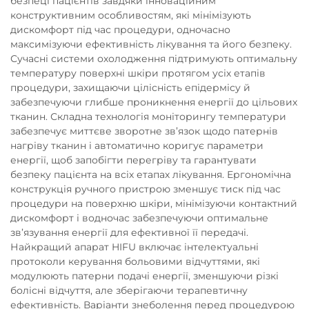
безпеці пацієнтів завдяки інноваційним
конструктивним особливостям, які мінімізують
дискомфорт під час процедури, одночасно
максимізуючи ефективність лікування та його безпеку.
Сучасні системи охолодження підтримують оптимальну
температуру поверхні шкіри протягом усіх етапів
процедури, захищаючи цілісність епідермісу й
забезпечуючи глибше проникнення енергії до цільових
тканин. Складна технологія моніторингу температури
забезпечує миттєве зворотне зв’язок щодо патернів
нагріву тканин і автоматично коригує параметри
енергії, щоб запобігти перегріву та гарантувати
безпеку пацієнта на всіх етапах лікування. Ергономічна
конструкція ручного пристрою зменшує тиск під час
процедури на поверхню шкіри, мінімізуючи контактний
дискомфорт і водночас забезпечуючи оптимальне
зв’язування енергії для ефективної її передачі.
Найкращий апарат HIFU включає інтелектуальні
протоколи керування больовими відчуттями, які
модулюють патерни подачі енергії, зменшуючи різкі
болісні відчуття, але зберігаючи терапевтичну
ефективність. Варіанти знеболення перед процедурою