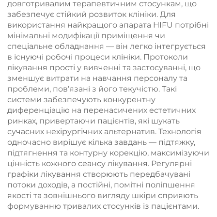
довготривалим терапевтичним стосункам, що
забезпечує стійкий розвиток клініки. Для
використання найкращого апарата HIFU потрібні
мінімальні модифікації приміщення чи
спеціальне обладнання — він легко інтегрується
в існуючі робочі процеси клініки. Протоколи
лікування прості у вивченні та застосуванні, що
зменшує витрати на навчання персоналу та
проблеми, пов’язані з його текучістю. Такі
системи забезпечують конкурентну
диференціацію на перенасичених естетичних
ринках, привертаючи пацієнтів, які шукать
сучасних нехірургічних альтернатив. Технологія
одночасно вирішує кілька завдань — підтяжку,
підтягнення та контурну корекцію, максимізуючи
цінність кожного сеансу лікування. Регулярні
графіки лікування створюють передбачувані
потоки доходів, а постійні, помітні поліпшення
якості та зовнішнього вигляду шкіри сприяють
формуванню тривалих стосунків із пацієнтами.