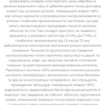
дозволяють лікарям спостерігати зони обробки в
режимі реального часу й забезпечувати точну доставку
енергії до цільових ділянок. Найкращий апарат HIFU
має кілька варіантів ультразвукових випромінювачів із
різною глибиною проникнення та частотами, що дає
змогу налаштовувати процедури під різні ділянки
обличчя та тіла. Такі складні пристрої, як правило,
працюють у діапазоні частот від 1,5 МГц до 7 МГц із
глибиною проникнення від 1,5 мм до 13 мм,
забезпечуючи комплексне охоплення різних протоколів
лікування. Технологія ґрунтується на створенні
контрольованих точок термічної коагуляції в дермі та
підшкірному шарі, що запускає негайне стягнення
тканини та довготривале ремоделювання колагену.
Преміальні системи HIFU включають інтелектуальний
контроль температури, автоматичні системи безпеки
та зручні в експлуатації інтерфейси, які спрощують
проведення процедур. Найкращий апарат HIFU
відрізняється надзвичайною багатофункціональністю й
вирішує такі завдання, як ліфтинг обличчя, підтягнення
шкіри, зменшення зморшок та контурна корекція тіла.
Ці пристрої мають ергономічний дизайн із легкими