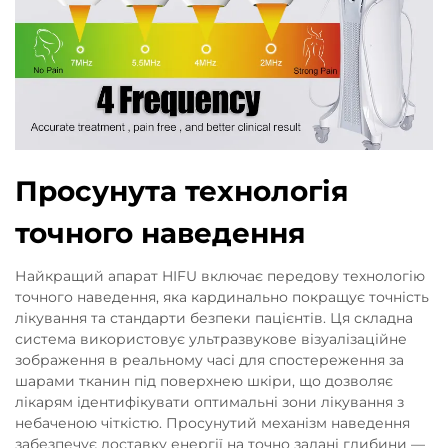
Просунута технологія
точного наведення
Найкращий апарат HIFU включає передову технологію
точного наведення, яка кардинально покращує точність
лікування та стандарти безпеки пацієнтів. Ця складна
система використовує ультразвукове візуалізаційне
зображення в реальному часі для спостереження за
шарами тканин під поверхнею шкіри, що дозволяє
лікарям ідентифікувати оптимальні зони лікування з
небаченою чіткістю. Просунутий механізм наведення
забезпечує доставку енергії на точно задані глибини —