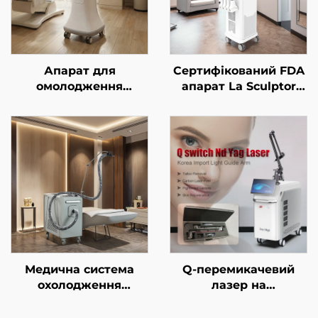
Апарат для
Сертифікований FDA
омолодження
апарат La Sculptor
обличчя з золотим
для зменшення
мікроголковим RF-
жирової тканини та
впливом подвійної
целюліту за
частоти 1/2 МГц
допомогою діодного
лазера 1060 нм,
призначений для
контурної корекції та
схуднення
Медична система
Q-перемикачевий
охолодження
лазер на
холодним повітрям
неодимовому YAG-
для естетичних
кристалі