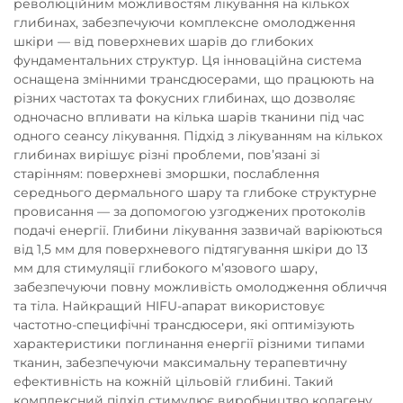
революційним можливостям лікування на кількох
глибинах, забезпечуючи комплексне омолодження
шкіри — від поверхневих шарів до глибоких
фундаментальних структур. Ця інноваційна система
оснащена змінними трансдюсерами, що працюють на
різних частотах та фокусних глибинах, що дозволяє
одночасно впливати на кілька шарів тканини під час
одного сеансу лікування. Підхід з лікуванням на кількох
глибинах вирішує різні проблеми, пов’язані зі
старінням: поверхневі зморшки, послаблення
середнього дермального шару та глибоке структурне
провисання — за допомогою узгоджених протоколів
подачі енергії. Глибини лікування зазвичай варіюються
від 1,5 мм для поверхневого підтягування шкіри до 13
мм для стимуляції глибокого м’язового шару,
забезпечуючи повну можливість омолодження обличчя
та тіла. Найкращий HIFU-апарат використовує
частотно-специфічні трансдюсери, які оптимізують
характеристики поглинання енергії різними типами
тканин, забезпечуючи максимальну терапевтичну
ефективність на кожній цільовій глибині. Такий
комплексний підхід стимулює виробництво колагену