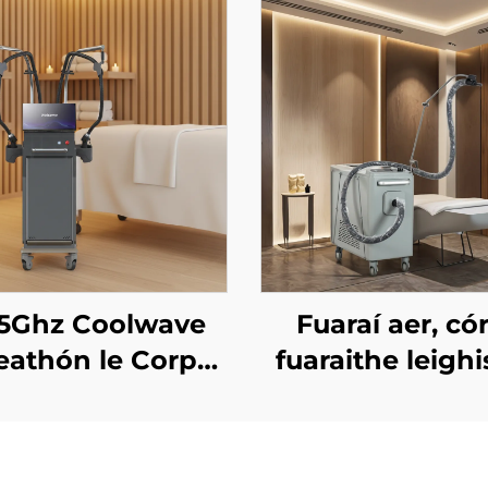
45Ghz Coolwave
Fuaraí aer, có
eathón le Corpas
fuaraithe leighi
aolú, Laghdú
léasair áilleacht
eallúil, Ardú &
réiteach an chrái
Tintreach na
chosaint an