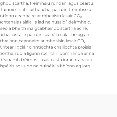
laghdú scartha, tréimhsiú rúndán, agus ceartú
l fuinnimh athraitheacha, patrúin tréimhse a
ntíonn ceannaire ar mheaisín lasair CO₂
chtanais rialála. Is iad na húsáidí: déirmheic,
 seo a bheith ina gcabhair do scartha acné,
cha casta le patrúin scanála rialaithe ag an
hraíonn ceannaire ar mheaisín lasair CO₂
rítear i gcláir cinntíochta cháilíochta próisis
 tíortha, rud a ligann rochtain domhanda ar na
 ndéanamh tréimhsí lasair casta inrochtana do
spéiris agus do na húinéirí a bhíonn ag lorg