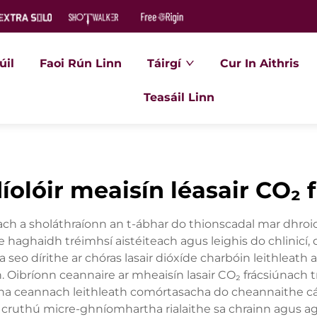
úil
Faoi Rún Linn
Táirgí
Cur In Aithris
Teasáil Linn
olóir meaisín léasair CO₂ 
únach a sholáthraíonn an t-ábhar do thionscadal mar dhro
th le haghaidh tréimhsí aistéiteach agus leighis do chlini
a seo dírithe ar chóras lasair dióxíde charbóin leithleat
 Oibríonn ceannaire ar mheaisín lasair CO₂ frácsiúnach trí
nna ceannach leithleath comórtasacha do cheannaithe cái
 ag cruthú micre-ghníomhartha rialaithe sa chrainn agus ag