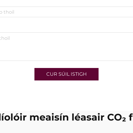
CUR SÚIL ISTIGH
olóir meaisín léasair CO₂ 