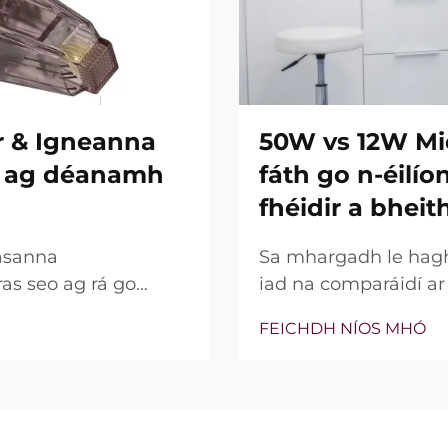
r & Igneanna
50W vs 12W Mi
re ag déanamh
fáth go n-éilí
fhéidir a bheit
asanna
Sa mhargadh le hagha
ras seo ag rá go
iad na comparáidí a
ní insilte acu. Áfach,
bparaiméadar sin, c
FEICHDH NÍOS MHÓ
na gnéithe seo ann nó
bhfocal mar phointe 
 go cruinn le linn na
thaobh cliniciúil de,
go leor, níl an cumhac