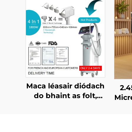
Maca léasair diódach
2.
do bhaint as folt,
Micr
ceadaithe ag an FDA,
C
ag an MDR, agus ag
C
an MDSAP, 600W,