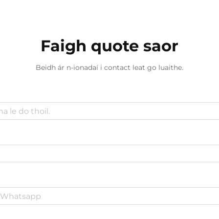
Faigh quote saor
Beidh ár n-ionadaí i contact leat go luaithe.