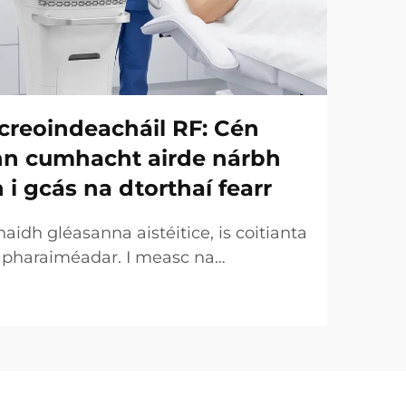
creoindeacháil RF: Cén
onn cumhacht airde nárbh
h i gcás na dtorthaí fearr
idh gléasanna aistéitice, is coitianta
r pharaiméadar. I measc na
uirtear an chumhacht (W) ar an
táirgeachta tábhachtach. Áfach, ó
 tá an fírinne an-éagsúla. I gcásanna
ht a dtugtar uirthi...