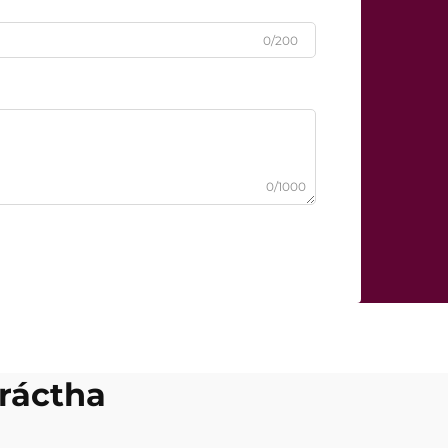
0/200
0/1000
fráctha