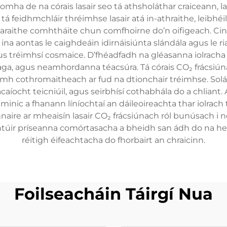
íomha de na córais lasair seo tá athsholáthar craiceann, 
á feidhmchláir thréimhse lasair atá in-athraithe, leibhéi
fuaraithe comhtháite chun comfhoirne do’n oifigeach. Cin
ina aontas le caighdeáin idirnáisiúnta slándála agus le ria
 agus tréimhsí cosmaice. D’fhéadfadh na gléasanna iolracha
aga, agus neamhordanna téacsúra. Tá córais CO₂ frácsiúna
mh cothromaitheach ar fud na dtionchair tréimhse. Solát
aíocht teicniúil, agus seirbhísí cothabhála do a chliant. Ái
 minic a fhanann líníochtaí an dáileoireachta thar iolrach
naire ar mheaisín lasair CO₂ frácsiúnach ról bunúsach i
htúir príseanna comórtasacha a bheidh san ádh do na hei
réitigh éifeachtacha do fhorbairt an chraicinn.
Foilseacháin Táirgí Nua