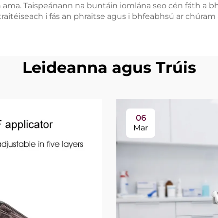
 an ama. Taispeánann na buntáin iomlána seo cén fáth a
traitéiseach i fás an phraitse agus i bhfeabhsú ar chúram
Leideanna agus Trúis
06
Mar