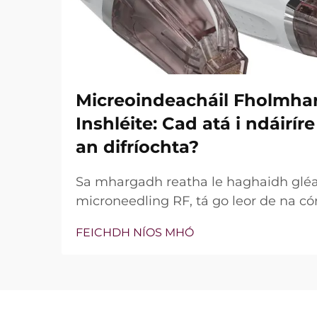
Micreoindeacháil Fholmha
Inshléite: Cad atá i ndáirí
an difríochta?
Sa mhargadh reatha le haghaidh glé
microneedling RF, tá go leor de na có
bhfuil teicneolaíocht vacuim agus goin
FEICHDH NÍOS MHÓ
níl an cheist fíor i ndáiríre an bhfuil 
nach bhfuil, ach conas a oibríonn siad
tréatmais chliniciúla...