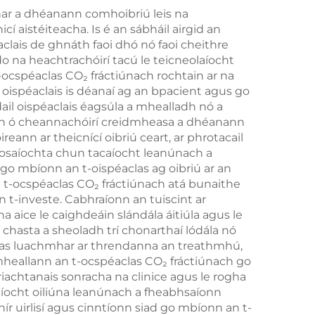
sáid
ar a dhéanann comhoibriú leis na
í aistéiteacha. Is é an sábháil airgid an
nach
clais de ghnáth faoi dhó nó faoi cheithre
il
o na heachtrachóirí tacú le teicneolaíocht
cspéaclas CO₂ fráctiúnach rochtain ar na
n oispéaclais is déanaí ag an bpacient agus go
il oispéaclais éagsúla a mhealladh nó a
áin ó cheannachóirí creidmheasa a dhéanann
reann ar theicnící oibriú ceart, ar phrotacail
 tosaíochta chun tacaíocht leanúnach a
 go mbíonn an t-oispéaclas ag oibriú ar an
an t-ocspéaclas CO₂ fráctiúnach atá bunaithe
 t-investe. Cabhraíonn an tuiscint ar
na aice le caighdeáin slándála áitiúla agus le
r chasta a sheoladh trí chonarthaí lódála nó
eolas luachmhar ar threndanna an treathmhú,
 mheallann an t-ocspéaclas CO₂ fráctiúnach go
riachtanais sonracha na clinice agus le rogha
caíocht oiliúna leanúnach a fheabhsaíonn
r uirlisí agus cinntíonn siad go mbíonn an t-