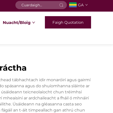
GA
Faigh Quotation
Nuacht/Bloig
fráctha
ichead tábhachtach idir monaróirí agus gairmí
cí, do spásanna agus do shuíomhanna sláinte ar
h a úsáideann teicneolaíocht chun tréimhsí
 mheaisíní ar ardchaileacht a fháil ó mhnáirí
lithe. Úsáideann na gléasanna casta seo
 fágáil an t-áit timpeallach gan athrú chun