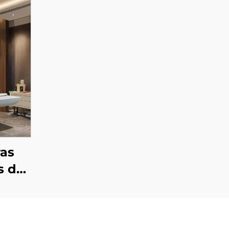
ras
s do
a, do
s, do