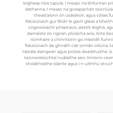
leigheas níos tapúla. I measc na bhfuntan pr
dathanna. I measc na gceapachán teicniúla t
theastaíonn ón úsáideoir, agus córais 
frácsiúnach gur féidir le gach gléas a bheith 
cirgeoireacht phlastaice, aistéit leighis,
damáiste ón ngrian, plúracha aois, línte be
ríomhaire a chinntíonn go mbeidh fuinni
frácsiúnach de ghnáth clár iomlán oiliúna, tac
tástála daingean agus próisis dearbhuithe. Is
teicneolaíochtaí nuálaithe seo. Imríonn cean
sholáthraithe sláinte agus i n-ullmhú struc