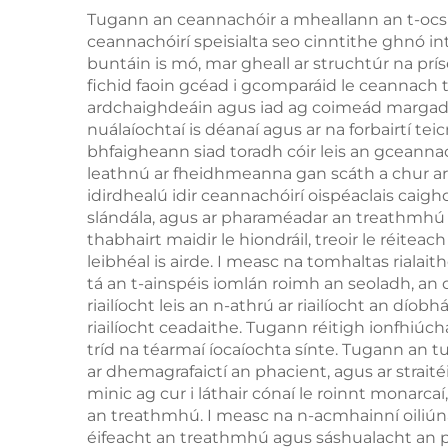
1200W, 1800W,
Cr
Tugann an ceannachóir a mheallann an t-ocs
3000W, 4 i 1, le
ceannachóirí speisialta seo cinntithe ghnó int
umh
buntáin is mó, mar gheall ar struchtúr na pr
spásanna in ionadú,
fichid faoin gcéad i gcomparáid le ceannach 
755 nm, 808 nm, 940
ardchaighdeáin agus iad ag coimeád margadh 
nuálaíochtaí is déanaí agus ar na forbairtí te
nm, 1064 nm
Meá
bhfaigheann siad toradh cóir leis an gceann
leathnú ar fheidhmeanna gan scáth a chur ar
idirdhealú idir ceannachóirí oispéaclais caighd
slándála, agus ar pharaméadar an treathmhú i
thabhairt maidir le hiondráil, treoir le réit
leibhéal is airde. I measc na tomhaltas riala
tá an t-ainspéis iomlán roimh an seoladh, an 
riailíocht leis an n-athrú ar riailíocht an dío
riailíocht ceadaithe. Tugann réitigh ionfhiúch
tríd na téarmaí íocaíochta sínte. Tugann an 
ar dhemagrafaictí an phacient, agus ar strait
minic ag cur i láthair cónaí le roinnt monarca
an treathmhú. I measc na n-acmhainní oiliúna 
éifeacht an treathmhú agus sáshualacht an pha