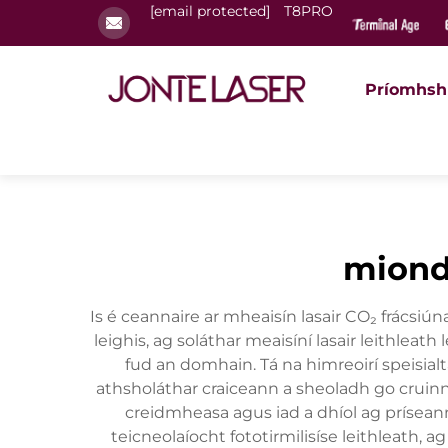
[email protected]
T8PRO
Príomhsh
miondí
Is é ceannaire ar mheaisín lasair CO₂ frácsi
leighis, ag soláthar meaisíní lasair leithlea
fud an domhain. Tá na himreoirí speisialt
athsholáthar craiceann a sheoladh go cruinn.
creidmheasa agus iad a dhíol ag prísea
teicneolaíocht fototirmilisíse leithleath,