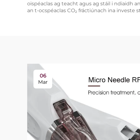
oispéaclas ag teacht agus ag stáil i ndiaidh
an t-ocspéaclas CO₂ fráctiúnach ina investe s
06
Mar