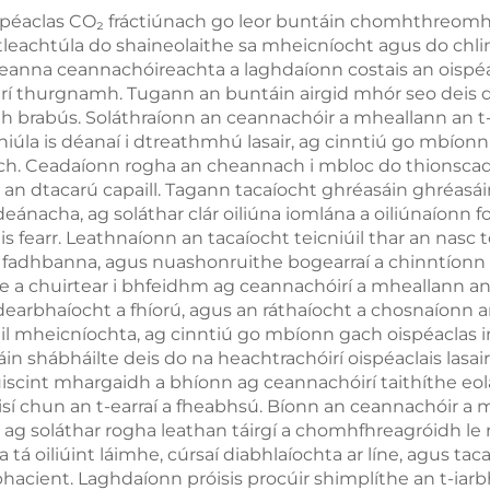
aiceann, Raidi-
eipidirmis, do ú
péaclas CO₂ fráctiúnach go leor buntáin chomhthreomh
leachtúla do shaineolaithe sa mheicníocht agus do chlinic
thacht Aghaidh
cliniciúil leanú
íseanna ceannachóireachta a laghdaíonn costais an oispéa
le haghaidh
gan teagmhá
trí thurgnamh. Tugann an buntáin airgid mhór seo deis d
brabús. Soláthraíonn an ceannachóir a mheallann an t-o
Caillteanais
icniúla is déanaí i dtreathmhú lasair, ag cinntiú go mbíon
chain, Glanadh
ach. Ceadaíonn rogha an cheannach i mbloc do thionscada
 an dtacarú capaill. Tagann tacaíocht ghréasáin ghréas
Corpais
eánacha, ag soláthar clár oiliúna iomlána a oiliúnaíonn foi
s fearr. Leathnaíonn an tacaíocht teicniúil thar an nasc
each fadhbanna, agus nuashonruithe bogearraí a chinntíonn
ithe a chuirtear i bhfeidhm ag ceannachóirí a mheallann 
dearbhaíocht a fhíorú, agus an ráthaíocht a chosnaíonn an
bháil mheicníochta, ag cinntiú go mbíonn gach oispéaclas i
áin shábháilte deis do na heachtrachóirí oispéaclais lasai
tuiscint mhargaidh a bhíonn ag ceannachóirí taithíthe 
éisí chun an t-earraí a fheabhsú. Bíonn an ceannachóir a
í, ag soláthar rogha leathan táirgí a chomhfhreagróidh le 
tá oiliúint láimhe, cúrsaí diabhlaíochta ar líne, agus ta
cient. Laghdaíonn próisis procúir shimplíthe an t-iarbhí