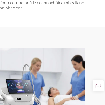
 bhíonn comhoibriú le ceannachóir a mheallann
 an phacient.