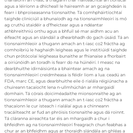
agus a léiríonn a dhícheall le haireamh ar an gcaighdeán is
fearr i bhproiseasanna tionsnaithe. Tá comhpháirtíochtaí
taighde cliniciúil a bhunaíodh ag na tionsnaimhleoirí is mó
ag cruthú staidéir a d’fheictear agus a ndéantar
athbhreithniú orthu agus a bhfuil sé mar aidhm acu an
éifeacht agus an slándáil a dhearbhadh do gach úsáid. Tá an
tionsnaimhleoir a thugann amach an t-iasc co2 fráctha ag
comhoibriú le haghaidh leigheas agus le institiúidí taighde
chun prótócolaí leigheasa bunaithe ar fhianaise a fhorbairt
a oiriúnóidh an toradh is fearr do na húinéirí. I measc na
dearbhuithe idirnáisiúnta a bhaintear amach ag na
tionsnaimhleoirí creidmheasa is féidir liom a lua: ceadú an
FDA, marc CE, agus dearbhuithe eile ó rialála réigiúnacha a
chuireann tacaíocht lena n-ullmhúchán ar mhargaidí
domhain. Tá córais doiciméadaithe mionsonraithe ag an
tionsnaimhleoir a thugann amach an t-iasc co2 fráctha a
thacaíonn le cur isteach i rialálaí agus a chinneann
tracáilteacht ar fud an phróisis tionsnaithe agus dá roinnt.
Tá cláranna aireachta tar éis an mhargaidh a chur i
bhfeidhm ag na tionsnaimhleoirí freagrach chun feabhas a
chur ar an bhfeidhm agus ar thoraidh slándála an ghléas a