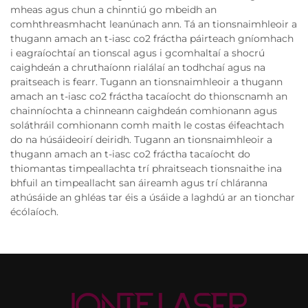
mheas agus chun a chinntiú go mbeidh an
comhthreasmhacht leanúnach ann. Tá an tionsnaimhleoir a
thugann amach an t-iasc co2 fráctha páirteach gníomhach
i eagraíochtaí an tionscal agus i gcomhaltaí a shocrú
caighdeán a chruthaíonn rialálaí an todhchaí agus na
praitseach is fearr. Tugann an tionsnaimhleoir a thugann
amach an t-iasc co2 fráctha tacaíocht do thionscnamh an
chainníochta a chinneann caighdeán comhionann agus
soláthráil comhionann comh maith le costas éifeachtach
do na húsáideoirí deiridh. Tugann an tionsnaimhleoir a
thugann amach an t-iasc co2 fráctha tacaíocht do
thiomantas timpeallachta trí phraitseach tionsnaithe ina
bhfuil an timpeallacht san áireamh agus trí chláranna
athúsáide an ghléas tar éis a úsáide a laghdú ar an tionchar
écólaíoch.