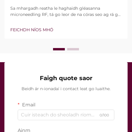
Sa mhargadh reatha le haghaidh gléasanna
microneedling RF, tá go leor de na córas seo ag rá go
bhfuil teicneolaíocht vacuim agus goinní insilte acu.
Áfach, níl an cheist fíor i ndáiríre an bhfuil na gnéithe
FEICHDH NÍOS MHÓ
seo ann nó nach bhfuil, ach conas a oibríonn siad go
cruinn le linn na tréatmais chliniciúla...
Faigh quote saor
Beidh ár n-ionadaí i contact leat go luaithe.
Email
0/100
Ainm