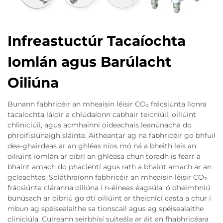
Infreastuctúr Tacaíochta
Iomlán agus Barúlacht
Oiliúna
Bunann fabhricéir an mheaisín léisir CO₂ frácsiúnta líonra
tacaíochta láidir a chlúdaíonn cabhair teicniúil, oiliúint
chliniciúil, agus acmhainní oideachais leanúnacha do
phroifisiúnaigh sláinte. Aitheantar ag na fabhricéir go bhfuil
dea-ghairdeas ar an ghléas níos mó ná a bheith leis an
oiliúint iomlán ar oibrí an ghléasa chun toradh is fearr a
bhaint amach do phacientí agus rath a bhaint amach ar an
gcleachtas. Soláthraíonn fabhricéir an mheaisín léisir CO₂
frácsiúnta cláranna oiliúna i n-éineas éagsúla, ó dheimhniú
bunúsach ar oibriú go dtí oiliúint ar theicnící casta a chur i
mbun ag spéisealaithe sa tionscail agus ag spéisealaithe
cliniciúla. Cuireann seirbhísí suiteála ar áit an fhabhricéara