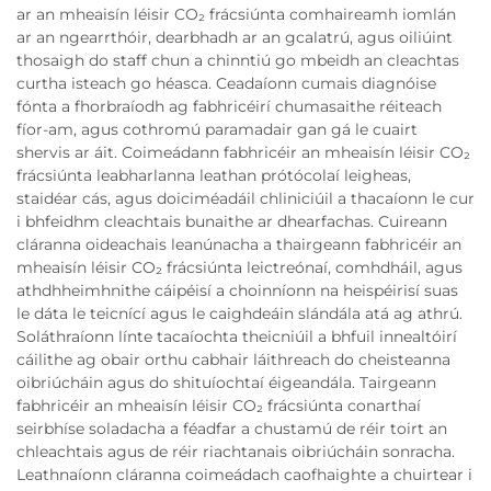
ar an mheaisín léisir CO₂ frácsiúnta comhaireamh iomlán
ar an ngearrthóir, dearbhadh ar an gcalatrú, agus oiliúint
thosaigh do staff chun a chinntiú go mbeidh an cleachtas
curtha isteach go héasca. Ceadaíonn cumais diagnóise
fónta a fhorbraíodh ag fabhricéirí chumasaithe réiteach
fíor-am, agus cothromú paramadair gan gá le cuairt
shervis ar áit. Coimeádann fabhricéir an mheaisín léisir CO₂
frácsiúnta leabharlanna leathan prótócolaí leigheas,
staidéar cás, agus doiciméadáil chliniciúil a thacaíonn le cur
i bhfeidhm cleachtais bunaithe ar dhearfachas. Cuireann
cláranna oideachais leanúnacha a thairgeann fabhricéir an
mheaisín léisir CO₂ frácsiúnta leictreónaí, comhdháil, agus
athdhheimhnithe cáipéisí a choinníonn na heispéirisí suas
le dáta le teicnící agus le caighdeáin slándála atá ag athrú.
Soláthraíonn línte tacaíochta theicniúil a bhfuil innealtóirí
cáilithe ag obair orthu cabhair láithreach do cheisteanna
oibriúcháin agus do shituíochtaí éigeandála. Tairgeann
fabhricéir an mheaisín léisir CO₂ frácsiúnta conarthaí
seirbhíse soladacha a féadfar a chustamú de réir toirt an
chleachtais agus de réir riachtanais oibriúcháin sonracha.
Leathnaíonn cláranna coimeádach caofhaighte a chuirtear i