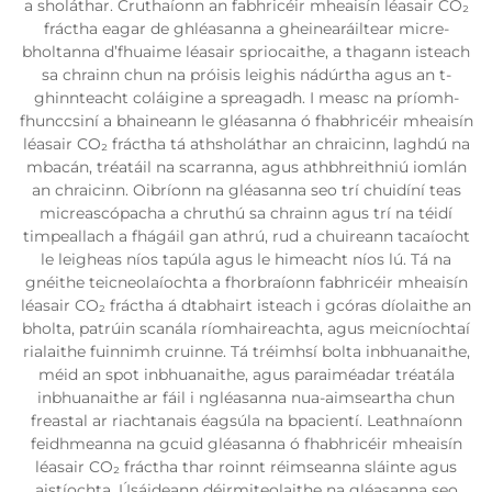
a sholáthar. Cruthaíonn an fabhricéir mheaisín léasair CO₂
fráctha eagar de ghléasanna a gheinearáiltear micre-
bholtanna d’fhuaime léasair spriocaithe, a thagann isteach
sa chrainn chun na próisis leighis nádúrtha agus an t-
ghinnteacht coláigine a spreagadh. I measc na príomh-
fhunccsiní a bhaineann le gléasanna ó fhabhricéir mheaisín
léasair CO₂ fráctha tá athsholáthar an chraicinn, laghdú na
mbacán, tréatáil na scarranna, agus athbhreithniú iomlán
an chraicinn. Oibríonn na gléasanna seo trí chuidíní teas
micreascópacha a chruthú sa chrainn agus trí na téidí
timpeallach a fhágáil gan athrú, rud a chuireann tacaíocht
le leigheas níos tapúla agus le himeacht níos lú. Tá na
gnéithe teicneolaíochta a fhorbraíonn fabhricéir mheaisín
léasair CO₂ fráctha á dtabhairt isteach i gcóras díolaithe an
bholta, patrúin scanála ríomhaireachta, agus meicníochtaí
rialaithe fuinnimh cruinne. Tá tréimhsí bolta inbhuanaithe,
méid an spot inbhuanaithe, agus paraiméadar tréatála
inbhuanaithe ar fáil i ngléasanna nua-aimseartha chun
freastal ar riachtanais éagsúla na bpacientí. Leathnaíonn
feidhmeanna na gcuid gléasanna ó fhabhricéir mheaisín
léasair CO₂ fráctha thar roinnt réimseanna sláinte agus
aistíochta. Úsáideann déirmiteolaithe na gléasanna seo