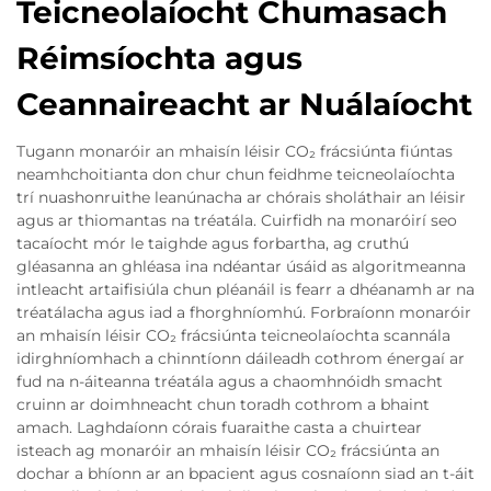
Teicneolaíocht Chumasach
Réimsíochta agus
Ceannaireacht ar Nuálaíocht
Tugann monaróir an mhaisín léisir CO₂ frácsiúnta fiúntas
neamhchoitianta don chur chun feidhme teicneolaíochta
trí nuashonruithe leanúnacha ar chórais sholáthair an léisir
agus ar thiomantas na tréatála. Cuirfidh na monaróirí seo
tacaíocht mór le taighde agus forbartha, ag cruthú
gléasanna an ghléasa ina ndéantar úsáid as algoritmeanna
intleacht artaifisiúla chun pléanáil is fearr a dhéanamh ar na
tréatálacha agus iad a fhorghníomhú. Forbraíonn monaróir
an mhaisín léisir CO₂ frácsiúnta teicneolaíochta scannála
idirghníomhach a chinntíonn dáileadh cothrom énergaí ar
fud na n-áiteanna tréatála agus a chaomhnóidh smacht
cruinn ar doimhneacht chun toradh cothrom a bhaint
amach. Laghdaíonn córais fuaraithe casta a chuirtear
isteach ag monaróir an mhaisín léisir CO₂ frácsiúnta an
dochar a bhíonn ar an bpacient agus cosnaíonn siad an t-áit