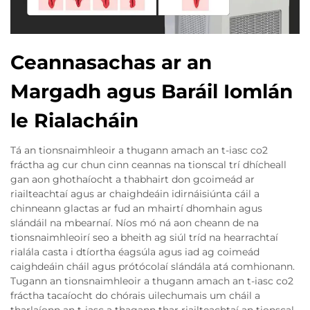
Ceannasachas ar an
Margadh agus Baráil Iomlán
le Rialacháin
Tá an tionsnaimhleoir a thugann amach an t-iasc co2
fráctha ag cur chun cinn ceannas na tionscal trí dhícheall
gan aon ghothaíocht a thabhairt don gcoimeád ar
riailteachtaí agus ar chaighdeáin idirnáisiúnta cáil a
chinneann glactas ar fud an mhairtí dhomhain agus
slándáil na mbearnaí. Níos mó ná aon cheann de na
tionsnaimhleoirí seo a bheith ag siúl tríd na hearrachtaí
rialála casta i dtíortha éagsúla agus iad ag coimeád
caighdeáin cháil agus prótócolaí slándála atá comhionann.
Tugann an tionsnaimhleoir a thugann amach an t-iasc co2
fráctha tacaíocht do chórais uilechumais um cháil a
tharlaíonn an t-iasc a thagann thar riailteachtaí an tionscal