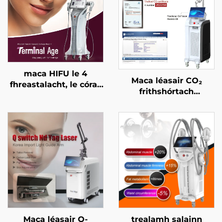
maca HIFU le 4
Maca léasair CO₂
fhreastalacht, le córas
frithshórtach
cóireála cruinn, le ardú
ceadaithe ag an FDA,
aghaidhe, le críochnú
ag an CE Leighis, agus
craiceann, le cruthú an
ag an MMDSAP
chorpais, agus le
haghaidh aois
théarmaí
Maca léasair Q-
trealamh salainn