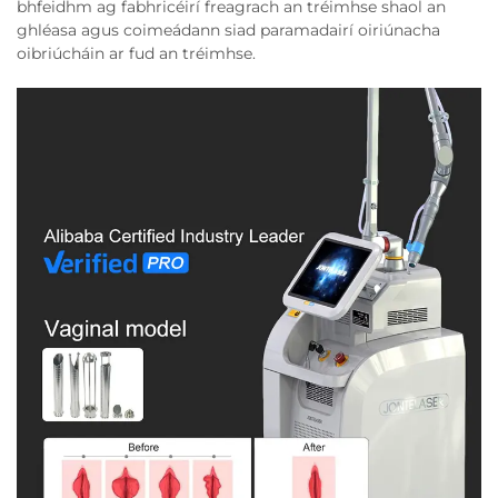
bhfeidhm ag fabhricéirí freagrach an tréimhse shaol an
ghléasa agus coimeádann siad paramadairí oiriúnacha
oibriúcháin ar fud an tréimhse.