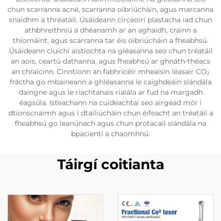
chun scarranna acné, scarranna oibriúcháin, agus marcanna
snaidhm a thréatáil. Úsáideann circeoirí plastacha iad chun
athbhreithniú a dhéanamh ar an aghaidh, crainn a
thiomáint, agus scarranna tar éis oibriúcháin a fheabhsú.
Úsáideann cluichí aistíochta na gléasanna seo chun tréatáil
an aois, ceartú dathanna, agus fheabhsú ar ghnáth-théacs
an chraicinn. Cinntíonn an fabhricéir mheaisín léasair CO₂
fráctha go mbaineann a ghléasanna le caighdeáin slándála
daingne agus le riachtanais rialála ar fud na margadh
éagsúla. Isteachann na cuideachtaí seo airgead mór i
dtionscnaimh agus i dtailiúcháin chun éifeacht an tréatáil a
fheabhsú go leanúnach agus chun protacail slándála na
bpacientí a chaomhnú.
Táirgí coitianta