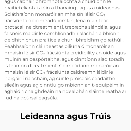
agus cabhair phromhótaíochta a chuidíonn le
praiticí cliantais féin a tharraingt agus a oideachas.
Soláthraíonn monaróir an mhaisín léisir CO₂
frácsiúnta doiciméadú iomlán, lena n-áirítear
protacail na dtreatmientí, treoracha slándála, agus
faisnéis maidir le comhlíonadh rialachán a bhíonn
de dhíth chun praitice a chur i bhfeidhm go rathúil.
Feabhsaíonn cláir teastas oiliúna ó monaróir an
mhaisín léisir CO₂ frácsiúnta creidibility an oide agus
muinín an oespórtaithe, agus cinntíonn siad toradh
is fearr ón dtreatmient. Coimeádann monaróir an
mhaisín léisir CO₂ frácsiúnta caidreamh láidir le
horgáiní rialacháin, ag cur le próiseáis ceadaithe
sileáin agus ag cinntiú go mbíonn an t-equipéim in
aghaidh chaighdeáin na ndealbhán sláinte reatha ar
fud na gcúrsaí éagsúla.
Leideanna agus Trúis