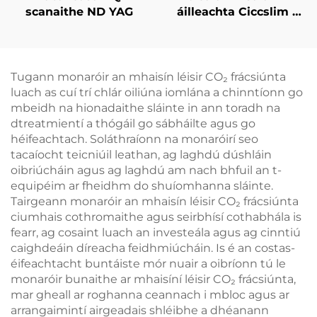
scanaithe ND YAG
áilleachta Ciccslim 3
Tesla le 4 láimhseáil,
le stíomháil ualachraí
leictreamaignéadach
(EMS)
Tugann monaróir an mhaisín léisir CO₂ frácsiúnta
luach as cuí trí chlár oiliúna iomlána a chinntíonn go
mbeidh na hionadaithe sláinte in ann toradh na
dtreatmientí a thógáil go sábháilte agus go
héifeachtach. Soláthraíonn na monaróirí seo
tacaíocht teicniúil leathan, ag laghdú dúshláin
oibriúcháin agus ag laghdú am nach bhfuil an t-
equipéim ar fheidhm do shuíomhanna sláinte.
Tairgeann monaróir an mhaisín léisir CO₂ frácsiúnta
ciumhais cothromaithe agus seirbhísí cothabhála is
fearr, ag cosaint luach an investeála agus ag cinntiú
caighdeáin díreacha feidhmiúcháin. Is é an costas-
éifeachtacht buntáiste mór nuair a oibríonn tú le
monaróir bunaithe ar mhaisíní léisir CO₂ frácsiúnta,
mar gheall ar roghanna ceannach i mbloc agus ar
arrangaimintí airgeadais shléibhe a dhéanann