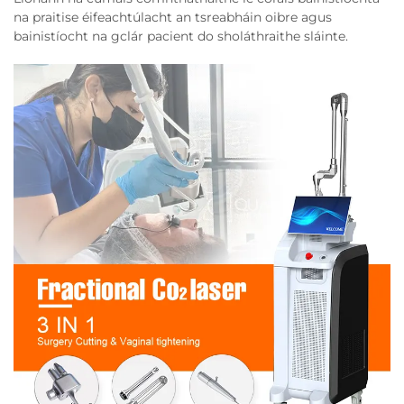
na praitise éifeachtúlacht an tsreabháin oibre agus
bainistíocht na gclár pacient do sholáthraithe sláinte.