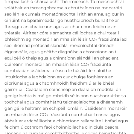
timpeallach ó charcaíocht théirmiceach. Tá meicníochtaí
soláthair an tsreangbheama a chruthaíonn na monaróirí
seo lán le cumais monatóraíochta i rith an ama, ag cur in
oiriúint na bparaiméadar go huathoibríoch bunaithe ar
fhreagra an chraiceann agus ar chur chun feidhme an
tréatála. Áirítear córais smachta cáilíochta a chuirtear i
bhfeidhm ag monaróir an mhaisín léisir CO₂ frácsiúnta iad
seo: iliomad prótacail slándála, meicníochtaí dúnadh
éigeandála, agus gnéithe diagnóise a chosnaíonn an t-
equipéil ó theip agus a chinntíonn slándáil an phacient.
Cuireann monaróir an mhaisín léisir CO₂ frácsiúnta
comhéadan úsáideora a éasca le húsáid, le rialuithe
intuítíocha a laghdaíonn an cur chuige foghlama an
oibriúnaí agus a chaomhnóidh fheidhmiú ar leibhéal
gairmiúil. Ceadaíonn coincheap an dearaidh modúlaí ón
gcoigríochta is mó go mbeidh sé in ann nuashonruithe sa
todhchaí agus comhtháthú teicneolaíochta a dhéanamh
gan gá le haltram an echipéil iomláin. Úsáideann monaróir
an mhaisín léisir CO₂ frácsiúnta comhpháirteanna agus
ábhair ar ardcháilíocht a chinntíonn reliabailte i bhfad agus
feidhmiú cothrom faoi choinníollacha cliniciúla deacra.
Líonann na cumais comhtháthaithe le córais bainistíochta