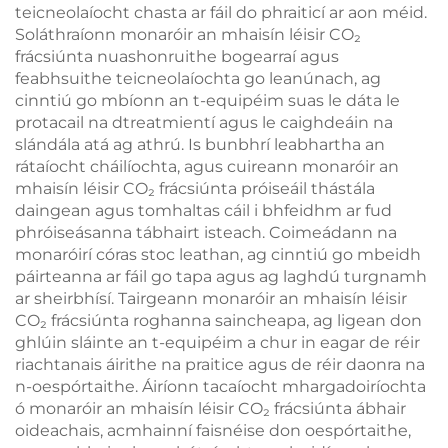
teicneolaíocht chasta ar fáil do phraiticí ar aon méid.
Soláthraíonn monaróir an mhaisín léisir CO₂
frácsiúnta nuashonruithe bogearraí agus
feabhsuithe teicneolaíochta go leanúnach, ag
cinntiú go mbíonn an t-equipéim suas le dáta le
protacail na dtreatmientí agus le caighdeáin na
slándála atá ag athrú. Is bunbhrí leabhartha an
rátaíocht cháilíochta, agus cuireann monaróir an
mhaisín léisir CO₂ frácsiúnta próiseáil thástála
daingean agus tomhaltas cáil i bhfeidhm ar fud
phróiseásanna tábhairt isteach. Coimeádann na
monaróirí córas stoc leathan, ag cinntiú go mbeidh
páirteanna ar fáil go tapa agus ag laghdú turgnamh
ar sheirbhísí. Tairgeann monaróir an mhaisín léisir
CO₂ frácsiúnta roghanna saincheapa, ag ligean don
ghlúin sláinte an t-equipéim a chur in eagar de réir
riachtanais áirithe na praitice agus de réir daonra na
n-oespórtaithe. Áiríonn tacaíocht mhargadoiríochta
ó monaróir an mhaisín léisir CO₂ frácsiúnta ábhair
oideachais, acmhainní faisnéise don oespórtaithe,