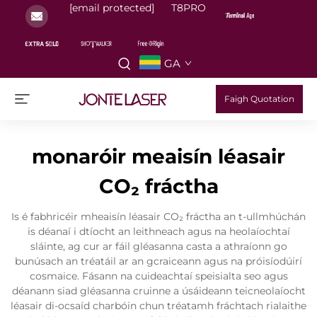
[email protected]
T8PRO
GA
Faigh Quotation
monaróir meaisín léasair
CO₂ fráctha
Is é fabhricéir mheaisín léasair CO₂ fráctha an t-ullmhúchán
is déanaí i dtíocht an leithneach agus na heolaíochtaí
sláinte, ag cur ar fáil gléasanna casta a athraíonn go
bunúsach an tréatáil ar an gcraiceann agus na próisíodúirí
cosmaice. Fásann na cuideachtaí speisialta seo agus
déanann siad gléasanna cruinne a úsáideann teicneolaíocht
léasair di-ocsaíd charbóin chun tréatamh fráchtach rialaithe