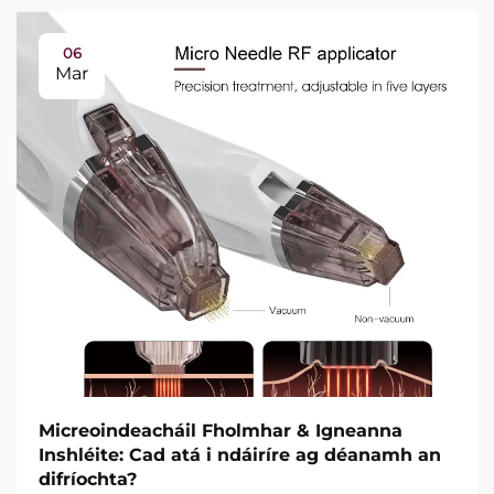
06
Mar
Micreoindeacháil Fholmhar & Igneanna
Inshléite: Cad atá i ndáiríre ag déanamh an
difríochta?