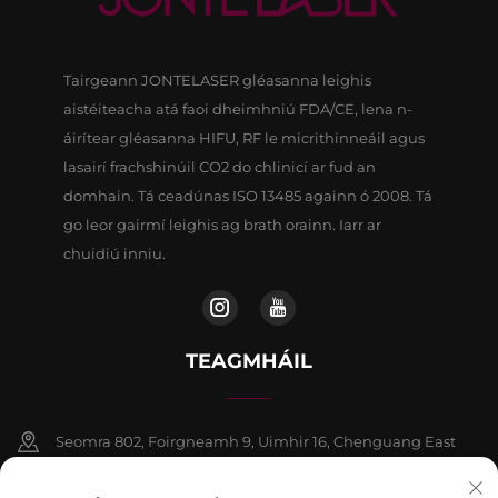
Tairgeann JONTELASER gléasanna leighis
aistéiteacha atá faoi dheimhniú FDA/CE, lena n-
áirítear gléasanna HIFU, RF le micrithinneáil agus
lasairí frachshinúil CO2 do chlinicí ar fud an
domhain. Tá ceadúnas ISO 13485 againn ó 2008. Tá
go leor gairmí leighis ag brath orainn. Iarr ar
chuidiú inniu.
TEAGMHÁIL
Seomra 802, Foirgneamh 9, Uimhir 16, Chenguang East
Road, Contae Fangshan, Beijing