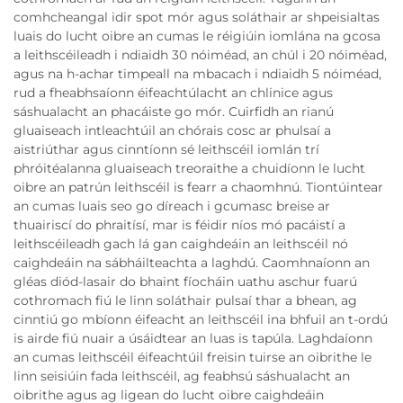
comhcheangal idir spot mór agus soláthair ar shpeisialtas
luais do lucht oibre an cumas le réigiúin iomlána na gcosa
a leithscéileadh i ndiaidh 30 nóiméad, an chúl i 20 nóiméad,
agus na h-achar timpeall na mbacach i ndiaidh 5 nóiméad,
rud a fheabhsaíonn éifeachtúlacht an chlinice agus
sáshualacht an phacáiste go mór. Cuirfidh an rianú
gluaiseach intleachtúil an chórais cosc ar phulsaí a
aistriúthar agus cinntíonn sé leithscéil iomlán trí
phróitéalanna gluaiseach treoraithe a chuidíonn le lucht
oibre an patrún leithscéil is fearr a chaomhnú. Tiontúintear
an cumas luais seo go díreach i gcumasc breise ar
thuairiscí do phraitísí, mar is féidir níos mó pacáistí a
leithscéileadh gach lá gan caighdeáin an leithscéil nó
caighdeáin na sábháilteachta a laghdú. Caomhnaíonn an
gléas diód-lasair do bhaint fíocháin uathu aschur fuarú
cothromach fiú le linn soláthair pulsaí thar a bhean, ag
cinntiú go mbíonn éifeacht an leithscéil ina bhfuil an t-ordú
is airde fiú nuair a úsáidtear an luas is tapúla. Laghdaíonn
an cumas leithscéil éifeachtúil freisin tuirse an oibrithe le
linn seisiúin fada leithscéil, ag feabhsú sáshualacht an
oibrithe agus ag ligean do lucht oibre caighdeáin