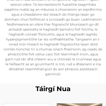
seisiún oibre. Tá teicneolaíocht fuaraithe teagmhála
sapphíre nuálaí ag an mbunús a chosnaíonn an eipidhirmis
agus a cheadaíonn dul isteach do tháirge lasair go
domhain chun foltfolcail a scriosadh go buan. Leathnaíonn
feidhmeanna an oibre thar fógraíocht bhunúsach go dtí
prósáidí speisialta le haghaidh bainistiú folt folctha, le
haghaidh cóireáil fholcúlitis, agus le haghaidh laghdú
hyperpigmeintithe tar éis ionfhabhtaithe. Tairgeann an t-
ionad mór-líneach le haghaidh fógraíochta lasair diód
iomlán-tionchar trí a chumas iolach-fhad-tonn, ag ceadú do
phrácticithe folt vellus caol, folt téarmhach trom, agus
gach rud idir dhá cheann acu a chóireáil le cruinneas agus
le héifeacht as an gcumhacht is mó, rud a dhéanann é ina
dhíobháil neamhtháirgiúil do aon phrácsis aistéiteach
gairmiúil.
Táirgí Nua