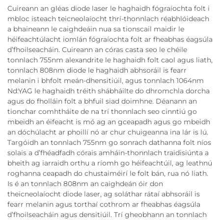
Cuireann an gléas diode laser le haghaidh fógraíochta folt i
mbloc isteach teicneolaíocht thrí-thonnlach réabhlóideach
a bhaineann le caighdeáin nua sa tionscail maidir le
héifeachtúlacht iomlán fógraíochta folt ar fheabhas éagsúla
d’fhoilseacháin. Cuireann an córas casta seo le chéile
tonnlach 755nm alexandrite le haghaidh folt caol agus liath,
tonnlach 808nm diode le haghaidh abhsoráil is fearr
melanin i bhfolt meán-dhensitiúil, agus tonnlach 1064nm
Nd:YAG le haghaidh tréith shábháilte do dhromchla dorcha
agus do fholláin folt a bhfuil siad doimhne. Déanann an
tionchar comhtháite de na trí thonnlach seo cinntiú go
mbeidh an éifeacht is mó ag an gceapadh agus go mbeidh
an dóchúlacht ar phoillí nó ar chur chuigeanna ina lár is lú.
Targóidh an tonnlach 755nm go sonrach dathanna folt níos
solais a d’fhéadfadh córais amháin-thonnlach traidisiúnta a
bheith ag iarraidh orthu a ríomh go héifeachtúil, ag leathnú
roghanna ceapadh do chustaiméirí le folt bán, rua nó liath.
Is é an tonnlach 808nm an caighdeán óir don
theicneolaíocht diode laser, ag soláthar rátaí abhsoráil is
fearr melanin agus torthaí cothrom ar fheabhas éagsúla
d’fhoilseacháin agus densitiúil. Trí gheobhann an tonnlach