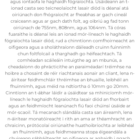
agus iontaofa le haghaidh fógraíochta. Úsáideann an t-
ionad casta seo teicneolaíocht lasair diód is déanaí atá
oiriúnach don fhógraíocht ar fheabhas ar gach cineál
craiceann agus ar gach dath folt, ag oibriú ag fad tonn
oiriúnach de 755nm, 808nm, agus 1064nm. Tá córas
fuaraithe is déanaí leis an ionad mór-líneach le haghaidh
fógraíochta lasair diód, rud a chinntíonn comfhoirneacht an
oifigeora agus a sholáthraíonn dáileadh cruinn fuinnimh
chun foltfolcail a tharghadh go héifeachtach. Tá
comhéadan scáileáin intuigthe ag an mbunús, a
cheadaíonn do phrácticithe an paraiméadarí tréimhse na
hoibre a chosaint de réir riachtanais aonair an cliant, lena n-
áirítear feidhmchláir thréimhse an bhuaille, leibhéil an
fhuinnimh, agus méid na ndtíortha ó 10mm go 20mm.
Cinntíonn an t-ábhar láidir a úsáidtear sa mhinicíomh mór-
líneach le haghaidh fógraíochta lasair diód an fhorbairt
agus an feidhmíocht leanúnach fiú faoi chúinsí úsáide ar
mór-scaoil. Tá mecanach slándála casta san áireamh, lena
n-áirítear monatóireacht i rith an ama ar théamhracht an
chraicinn, prótócolaí oiriúnaithe huathoibríochta ar leibhéal
an fhuinnimh, agus feidhmeanna stopa éigeandála a
chuireann sábháilteacht an oifigeora ar aghaidh i ngach