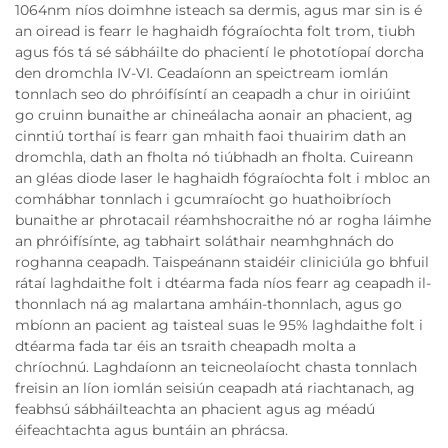
1064nm níos doimhne isteach sa dermis, agus mar sin is é
an oiread is fearr le haghaidh fógraíochta folt trom, tiubh
agus fós tá sé sábháilte do phacientí le phototíopaí dorcha
den dromchla IV-VI. Ceadaíonn an speictream iomlán
tonnlach seo do phróifísíntí an ceapadh a chur in oiriúint
go cruinn bunaithe ar chineálacha aonair an phacient, ag
cinntiú torthaí is fearr gan mhaith faoi thuairim dath an
dromchla, dath an fholta nó tiúbhadh an fholta. Cuireann
an gléas diode laser le haghaidh fógraíochta folt i mbloc an
comhábhar tonnlach i gcumraíocht go huathoibríoch
bunaithe ar phrotacail réamhshocraithe nó ar rogha láimhe
an phróifísínte, ag tabhairt soláthair neamhghnách do
roghanna ceapadh. Taispeánann staidéir cliniciúla go bhfuil
rátaí laghdaithe folt i dtéarma fada níos fearr ag ceapadh il-
thonnlach ná ag malartana amháin-thonnlach, agus go
mbíonn an pacient ag taisteal suas le 95% laghdaithe folt i
dtéarma fada tar éis an tsraith cheapadh molta a
chríochnú. Laghdaíonn an teicneolaíocht chasta tonnlach
freisin an líon iomlán seisiún ceapadh atá riachtanach, ag
feabhsú sábháilteachta an phacient agus ag méadú
éifeachtachta agus buntáin an phrácsa.