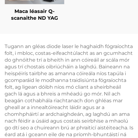
Maca léasair Q-
scanaithe ND YAG
Tugann an gléas diode laser le haghaidh fógraíochta
folt, i mbloc, costas-eifeachtúlacht as an gcumhacht
do ghnóithe trí a bheith in ann cóireáil ar scála mór
agus trí chostais oibriúcháin a laghdú. Baineann na
heispéirís tairbhe as amanna cóireála níos tapúla i
gcomparáid le modhanna traidisiúnta fógraíochta
folt, ag ligean dóibh níos mó cliant a sheirbheáil
gach lá agus a bhreis a mhéadú go mór. Níl ach
beagán cothabhála riachtanach don ghléas mar
gheall ar a innealtóireacht láidir agus ar a
chomhpháirtí ar ardchaighdeán, ag laghdú an ama
nach féidir a úsáid agus costais seirbhíse a mhaolú
go dtí seo a chuireann brú ar phraiticí aistéiteacha. Is
éard atá i gceann eile de na príomh-bhuntáistí ná