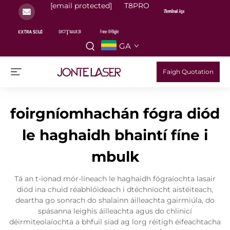
[email protected]
T8PRO
GA
Faigh Quotation
foirgníomhachán fógra diód
le haghaidh bhaintí fíne i
mbulk
Tá an t-ionad mór-líneach le haghaidh fógraíochta lasair
diód ina chuid réabhlóideach i dtéchníocht aistéiteach,
deartha go sonrach do shalainn áilleachta gairmiúla, do
spásanna leighis áilleachta agus do chlinicí
déirmiteolaíochta a bhfuil siad ag lorg réitigh éifeachtacha