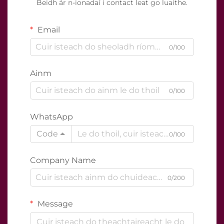
Beidh ár n-ionadaí i contact leat go luaithe.
Email
0/100
Ainm
0/100
WhatsApp
Code
0/100
Company Name
0/200
Message