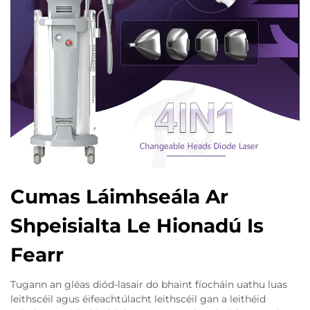
Cumas Láimhseála Ar
Shpeisialta Le Hionadú Is
Fearr
Tugann an gléas diód-lasair do bhaint fíocháin uathu luas
leithscéil agus éifeachtúlacht leithscéil gan a leithéid