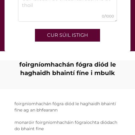
0/1000
CUR SÚIL ISTIGH
foirgníomhachán fógra diód le
haghaidh bhaintí fíne i mbulk
foirgníomhachán fógra diód le haghaidh bhaintí
fíne ag an bhfearann
monaróir foirgníomhacháin fógraíochta diódach
do bhaint fíne