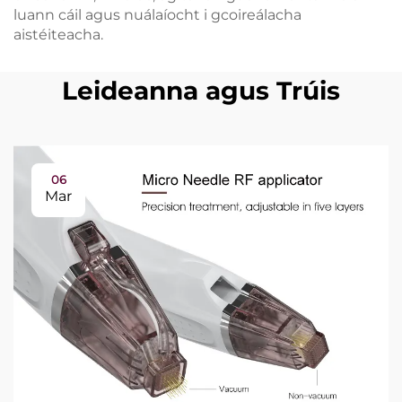
luann cáil agus nuálaíocht i gcoireálacha
aistéiteacha.
Leideanna agus Trúis
06
Mar