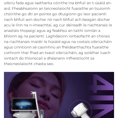
oibriú fada agus laethanta cóirithe ina bhfuil an t-úsáid an-
ard. Fheabhsaíonn an teicneolaíocht fuaraithe an tsuíomh
chóirithe go dtí an pointe go dtuigíonn go leor pacientí
nach bhfuil aon dochar nó nach bhfuil ach beagán dochar
acu le linn na n-imeachtaí, ag cur deireadh le riachtanais le
anastáis thopaigí agus ag feabhsú an taithí iomlán a
bhíonn ag na pacientí. Laghdaíonn iontaofacht an chórais
na riachtanais maidir le húsáid agus na costais oibriúcháin
agus cinntíonn sé caomhnú an fhéidearthachta fuaraithe
cothrom thar fhad an tsaoil oibriúcháin, ag soláthar luach
iontach do thionscail a dhéanann infheistíocht sa
theicneolaíocht chasta seo.