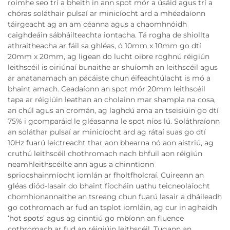
roimhe seo trí a bheith in ann spot mór a úsáid agus trí a
chóras soláthair pulsaí ar minicíocht ard a mhéadaíonn
táirgeacht ag an am céanna agus a chaomhnóidh
caighdeáin sábháilteachta iontacha. Tá rogha de shiollta
athraitheacha ar fáil sa ghléas, ó 10mm x 10mm go dtí
20mm x 20mm, ag ligean do lucht oibre roghnú réigiún
leithscéil is oiriúnaí bunaithe ar shuíomh an leithscéil agus
ar anatanamach an pácáiste chun éifeachtúlacht is mó a
bhaint amach. Ceadaíonn an spot mór 20mm leithscéil
tapa ar réigiúin leathan an cholainn mar shampla na cosa,
an chúl agus an cromán, ag laghdú ama an tseisiúin go dtí
75% i gcomparáid le gléasanna le spot níos lú. Soláthraíonn
an soláthar pulsaí ar minicíocht ard ag rátaí suas go dtí
10Hz fuarú leictreacht thar aon bhearna nó aon aistriú, ag
cruthú leithscéil chothromach nach bhfuil aon réigiún
neamhleithscéilte ann agus a chinntíonn
spriocshainmíocht iomlán ar fholtfholcraí. Cuireann an
gléas diód-lasair do bhaint fíocháin uathu teicneolaíocht
chomhionannaithe an tsreang chun fuarú lasair a dháileadh
go cothromach ar fud an tsplot iomláin, ag cur in aghaidh
‘hot spots’ agus ag cinntiú go mbíonn an fluence
cothromach ar fud an réigiúin leithscéil. Tugann an