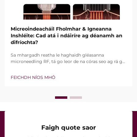
Micreoindeacháil Fholmhar & Igneanna
Inshléite: Cad atá i ndáiríre ag déanamh an
difríochta?
Sa mhargadh reatha le haghaidh gléasanna
microneedling RF, tá go leor de na córas seo ag rá go
bhfuil teicneolaíocht vacuim agus goinní insilte acu.
Áfach, níl an cheist fíor i ndáiríre an bhfuil na gnéithe
FEICHDH NÍOS MHÓ
seo ann nó nach bhfuil, ach conas a oibríonn siad go
cruinn le linn na tréatmais chliniciúla...
Faigh quote saor