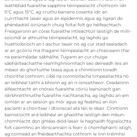
leathbhád fuaraithe sapphíre téimpealacht chothrom idir
5°C agus 15°C, ag cruthú barraire cosanta idir an
cuirrthacht lasair agus an eipidermis agus ag ligean do
phénéadráil oiriúnach chuig foltaí folt go héifeachtach.
Freagaironn an córas fuaraithe intleachtúil laistigh de milli-
soicindí ar athruithe téimpealacht, ag laghdú go
huathoibríoch an t-aschur lasair nó ag cur stad sealadach
ar an gcóiriú má thagann téimpealacht an chraiceann thar
na paraiméadar sábháilte. Tugann an cur chuige
sábháilteachaithe réamhghníomhach seo deireadh leis an
mbaol do ghortuithe teasa agus a chinntíonn toradh
chóirithe cothrom, cibé na coinníollacha timpeallachta nó
an leibhéal taithí a bhíonn ag an n-ionsaitheoir. Ceadaíonn
éifeachtacht an chórais fuaraithe cóiriú leanúnach gan
idirbhreithnuithe fuaraithe riachtanacha, ag laghdú an-am
iomlán ar an seisiún go mór agus ag feabhsú an líon
pacientí a chóirítear i dtionscail atá lán le obair. Cinntíonn
bainistíocht ard-leibhéal an ghaoithe laistigh den mbun-
chomhlacht don ghléas diód-lasair le haghaidh fógraíochta
folt caomhnú an léirscannáin is fearr ó chomhpháirtí istigh,
ag coimeád an fhéidearthachta cothrom le linn tréimhsí