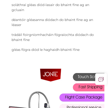
soláthraí gléas diód-lasair do bhaint fíne ag an
gcluain
déantóir gléasanna diódach do bhaint fíne ag an
léaser
trádáil foirgníomhacháin fógraíochta diódach do
bhaint fíne
gléas fógra diód le haghaidh bhaintí fíne