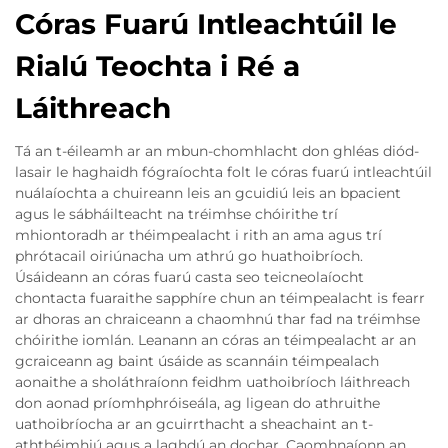
Córas Fuarú Intleachtúil le
Rialú Teochta i Ré a
Láithreach
Tá an t-éileamh ar an mbun-chomhlacht don ghléas diód-
lasair le haghaidh fógraíochta folt le córas fuarú intleachtúil
nuálaíochta a chuireann leis an gcuidiú leis an bpacient
agus le sábháilteacht na tréimhse chóirithe trí
mhiontoradh ar théimpealacht i rith an ama agus trí
phrótacail oiriúnacha um athrú go huathoibríoch.
Úsáideann an córas fuarú casta seo teicneolaíocht
chontacta fuaraithe sapphíre chun an téimpealacht is fearr
ar dhoras an chraiceann a chaomhnú thar fad na tréimhse
chóirithe iomlán. Leanann an córas an téimpealacht ar an
gcraiceann ag baint úsáide as scannáin téimpealach
aonaithe a sholáthraíonn feidhm uathoibríoch láithreach
don aonad príomhphróiseála, ag ligean do athruithe
uathoibríocha ar an gcuirrthacht a sheachaint an t-
aththéimhiú agus a laghdú an dochar. Caomhnaíonn an