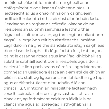
an éifeachtúlacht fuinnimh, mar gheall ar an
bhfógraíocht diode laser a úsáideann níos lú
leictreacht agus a chaomhnaíonn caighdeáin
ardfheidhmíochta i rith tréimhsí oibriúcháin fada.
Ceadaíonn na roghanna cóireála iolracha do na
heispéirís an suíomh seirbhísí a leathnú thar
fógraíocht folt bunúsach, ag tarraingt ar chliantlann
éagsúil a lorgaíonn réitigh aistéiteacha iomlána.
Laghdaíonn na gnéithe slándála atá istigh sa ghleas
diode laser le haghaidh fógraíochta folt, i mbloc, an
baint le cásanna riosca agus imní faoi dhíobháil, ag
soláthar sábháilteacht dona heispéirís agus dona
pacientí le linn gach seans cóireála. Laghdaíonn an
comhéadan úsáideora éasca an t-am atá de dhíth ar
oiliúint do staff, ag ligean ar chur i bhfeidhm go tapa
agus ar éifeachtúlacht oibriúcháin ó lá aon
d’instailiú. Cinntíonn an reliabilithe fadtéarmach
toradh cóireála cothrom agus sáshualachta an
phacient, ag forbraíocht caidrimh láidir leis na
cliantanna agus ag spreagadh ath-ghabháil a