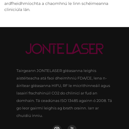
ardfheidhmíochta a chaomhnú le linn schéimeanna
cliniciúla lán.
Tairgeann JONTELASER gléasanna leighis
aistéiteacha atá faoi dheimhniú FDA/CE, lena n-
áirítear gléasanna HIFU, RF le micrithinneáil agus
lasairí frachshinúil CO2 do chlinicí ar fud an
domhain. Tá ceadúnas ISO 13485 againn ó 2008. Tá
go leor gairmí leighis ag brath orainn. Iarr ar
chuidiú inniu.