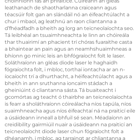
choinníonn fás an phraitice. Cuireann an gléas
leathanach de shaotharlanna craiceann agus
téacsúir folt gan an slándáil nó an éifeachtúlacht a
chur i mbaol, ag leathnú an raon cliantanna a
d’fhéadfadh a bheith ag lorg an teicneolaíochta seo.
Tá leibhéal an tsuaimhneachta le linn an chóireála
thar thuairimí an phacient trí chóras fuaraithe casta
a bhaintear an pain agus an neamhshuaimhneas a
bhíonn go minic leis an bhfógraíocht folt le laser.
Soláthraíonn an gléas diode laser le haghaidh
fógraíochta folt, i mbloc, torthaí iontacha ar an n-
íocaíocht trí a dhurthacht, a héifeachtúlacht agus a
bheith in ann sruthanna ioncaim stádach a
gheiniúint ó cliantanna sásta. Tá buaiteacht i
gcomórtas ag teacht ó thairbhe an teicneolaíochta
is fearr a sholáthraíonn cóireálacha níos tapúla, níos
suaimhneacha agus níos éifeachtaí ná na praiticí eile
a úsáideann inneall a bhfuil sé sean. Méadaíonn an
creidibility gairmiúil nuair a úsáideann na praiticí an
teicneolaíocht diode laser chun fógraíocht folt a
dhéanamh, i mbloc, ag tarraingt ar chliantanna a