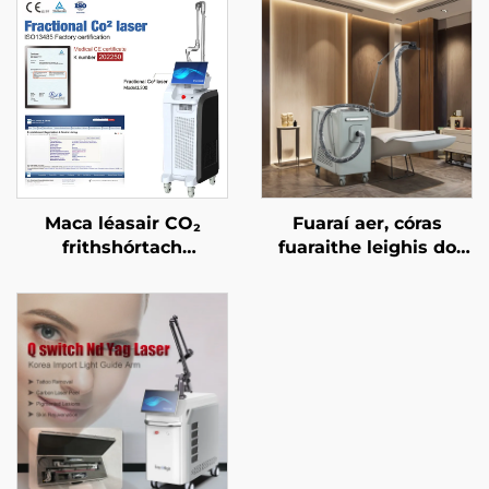
Maca léasair CO₂
Fuaraí aer, córas
frithshórtach
fuaraithe leighis do
ceadaithe ag an FDA,
léasair áilleachta, do
ag an CE Leighis, agus
réiteach an chráis, do
ag an MMDSAP
chosaint an eipidirmis,
do úsáid cliniciúil
leanúnach gan
teagmháil