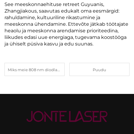
See meeskonnaehituse retreet Guyuanis,
Zhangjiakous, saavutas edukalt oma eesmärgid:
rahuldamine, kultuuriline rikastumine ja
meeskonna ühendamine. Ettevõte jätkab töötajate
heaolu ja meeskonna arendamise prioriteedina,
liikudes edasi uue energiaga, tugevama koostööga
ja ühiselt püsiva kasvu ja edu suunas.
Miks meie 808 nm diodlaseri juukse eemaldamise seade läbib kõik turvalisuse sertifikaadid.
Puudu