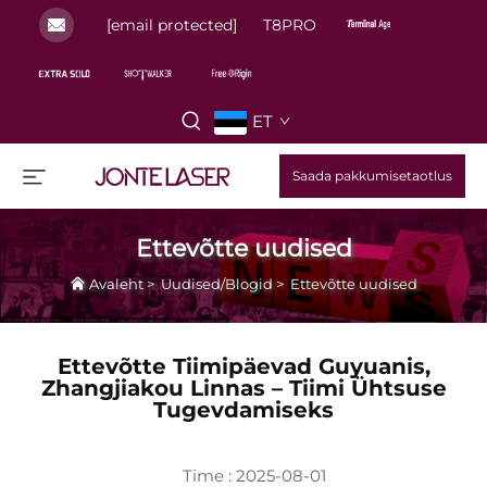
[email protected]
T8PRO
ET
Saada pakkumisetaotlus
Ettevõtte uudised
Avaleht
>
Uudised/Blogid
>
Ettevõtte uudised
Ettevõtte Tiimipäevad Guyuanis,
Zhangjiakou Linnas – Tiimi Ühtsuse
Tugevdamiseks
Time : 2025-08-01