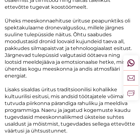
osalemist ja tiimitööd ning näitas täielikult
ettevõtte tugevat koostöömeelt.
Üheks meeskonnaehituse ürituse peapunktiks oli
spektakulaarne dronevalgusšou, millele järgnes
suuline tulepüsside näitus. Õhtu saabudes
moodustasid dronid loovaid kujundeid taeva all,
pakkudes silmapaistvat ja tehnoloogiaalast esitust.
Järgnevad tulepüssid valgutasid öötaeva ning
lootsid meeldejääva ja emotsionaalse hetke, mis
ühendas kogu meeskonna ja andis atmosfääri
energiat.
Lisaks sisaldas üritus traditsioonilisi kohalikke
kultuurilisi esitusi, mis andsid töötajatele võimaluse
tutvuda piirkonna pärandiga rahuliku ja meeldiva
programmiga. Naeru ja jagatud kogemuste kaudu
tugevdasid meeskonnaliikmed üksteise suhtes
usaldust ja mõistmist, tugevdades sellega ettevõtte
väärtusi ja ühtsustunnet.