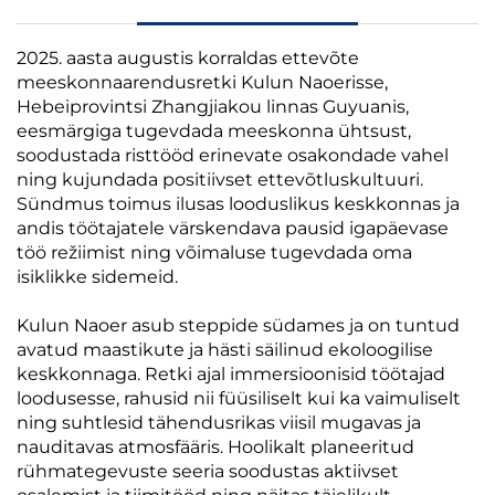
2025. aasta augustis korraldas ettevõte
meeskonnaarendusretki Kulun Naoerisse,
Hebeiprovintsi Zhangjiakou linnas Guyuanis,
eesmärgiga tugevdada meeskonna ühtsust,
soodustada risttööd erinevate osakondade vahel
ning kujundada positiivset ettevõtluskultuuri.
Sündmus toimus ilusas looduslikus keskkonnas ja
andis töötajatele värskendava pausid igapäevase
töö režiimist ning võimaluse tugevdada oma
isiklikke sidemeid.
Kulun Naoer asub steppide südames ja on tuntud
avatud maastikute ja hästi säilinud ekoloogilise
keskkonnaga. Retki ajal immersioonisid töötajad
loodusesse, rahusid nii füüsiliselt kui ka vaimuliselt
ning suhtlesid tähendusrikas viisil mugavas ja
nauditavas atmosfääris. Hoolikalt planeeritud
rühmategevuste seeria soodustas aktiivset