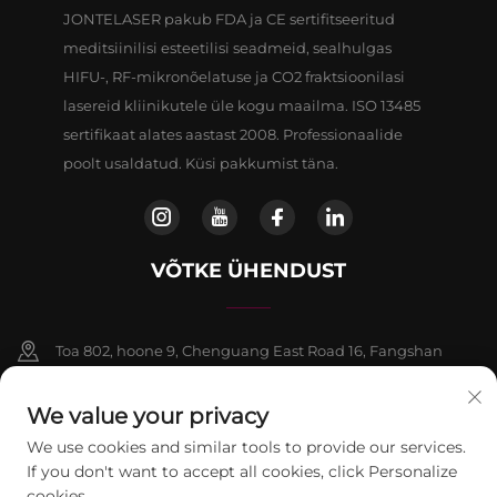
JONTELASER pakub FDA ja CE sertifitseeritud
meditsiinilisi esteetilisi seadmeid, sealhulgas
HIFU-, RF-mikronõelatuse ja CO2 fraktsioonilasi
lasereid kliinikutele üle kogu maailma. ISO 13485
sertifikaat alates aastast 2008. Professionaalide
poolt usaldatud. Küsi pakkumist täna.
VÕTKE ÜHENDUST
Toa 802, hoone 9, Chenguang East Road 16, Fangshan
piirkond, Beijing
We value your privacy
+86-13911459627
We use cookies and similar tools to provide our services.
If you don't want to accept all cookies, click Personalize
[email protected]
cookies.