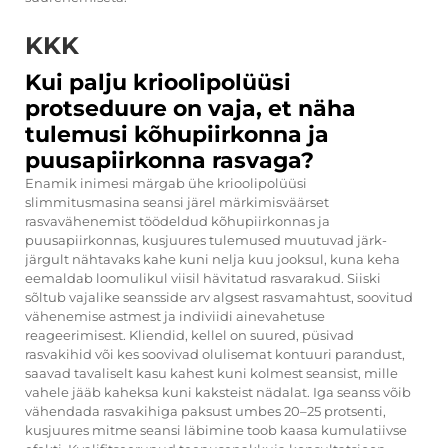
KKK
Kui palju krioolipolüüsi
protseduure on vaja, et näha
tulemusi kõhupiirkonna ja
puusapiirkonna rasvaga?
Enamik inimesi märgab ühe krioolipolüüsi
slimmitusmasina seansi järel märkimisväärset
rasvavähenemist töödeldud kõhupiirkonnas ja
puusapiirkonnas, kusjuures tulemused muutuvad järk-
järgult nähtavaks kahe kuni nelja kuu jooksul, kuna keha
eemaldab loomulikul viisil hävitatud rasvarakud. Siiski
sõltub vajalike seansside arv algsest rasvamahtust, soovitud
vähenemise astmest ja indiviidi ainevahetuse
reageerimisest. Kliendid, kellel on suured, püsivad
rasvakihid või kes soovivad olulisemat kontuuri parandust,
saavad tavaliselt kasu kahest kuni kolmest seansist, mille
vahele jääb kaheksa kuni kaksteist nädalat. Iga seanss võib
vähendada rasvakihiga paksust umbes 20–25 protsenti,
kusjuures mitme seansi läbimine toob kaasa kumulatiivse