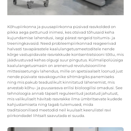
Kõhupiirkonna ja puusapiirkonna püsivad rasvkolded on
pikka aega pettunud inimesi, kes otsivad tõhusaid keha
kujundamise lahendusi, isegi pärast rangeid toitumis- ja
treeningkavasid. Need probleempiirkonnad reageerivad
halvasti tavapärastele kaalulangetusmeetoditele nende
kõrge vastupidavate rasvrakkude kontsentratsiooni tõttu, mis
jäädvustuvad kehas olgugi suur pingutus. Külmalipolüüsiga
kaalulangetusmasin on arenenud revolutsiooniline
mittesissetungiv lahendus, mille on spetsiaalselt loonud just
nende püsivate rasvakogunike sihtmärgiks panemiseks
ning mis pakub teaduslikult kinnitatud lähenemist, mis
arvestab kõhu- ja puusarasva erilisi bioloogilisi omadusi. See
tehnoloogia annab täpselt reguleeritud jaotatud jahutust,
mis valikuliselt hävitab rasvrakke ilma ümbritsevate kudede
kahjustamiseta ning tagab tulemused, mida
traditsioonilised meetodid neil kuulsalt keerulistel ravi
piirkondadel lihtsalt saavutada ei suuda.