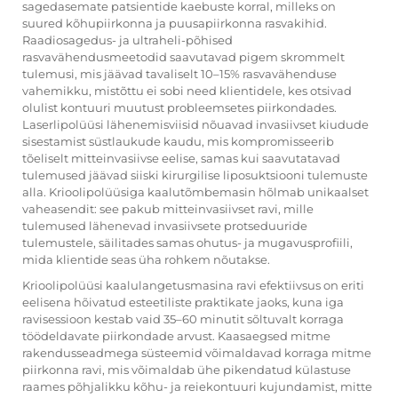
sagedasemate patsientide kaebuste korral, milleks on
suured kõhupiirkonna ja puusapiirkonna rasvakihid.
Raadiosagedus- ja ultraheli-põhised
rasvavähendusmeetodid saavutavad pigem skrommelt
tulemusi, mis jäävad tavaliselt 10–15% rasvavähenduse
vahemikku, mistõttu ei sobi need klientidele, kes otsivad
olulist kontuuri muutust probleemsetes piirkondades.
Laserlipolüüsi lähenemisviisid nõuavad invasiivset kiudude
sisestamist süstlaukude kaudu, mis kompromisseerib
tõeliselt mitteinvasiivse eelise, samas kui saavutatavad
tulemused jäävad siiski kirurgilise liposuktsiooni tulemuste
alla. Krioolipolüüsiga kaalutõmbemasin hõlmab unikaalset
vaheasendit: see pakub mitteinvasiivset ravi, mille
tulemused lähenevad invasiivsete protseduuride
tulemustele, säilitades samas ohutus- ja mugavusprofiili,
mida klientide seas üha rohkem nõutakse.
Krioolipolüüsi kaalulangetusmasina ravi efektiivsus on eriti
eelisena hõivatud esteetiliste praktikate jaoks, kuna iga
ravisessioon kestab vaid 35–60 minutit sõltuvalt korraga
töödeldavate piirkondade arvust. Kaasaegsed mitme
rakendusseadmega süsteemid võimaldavad korraga mitme
piirkonna ravi, mis võimaldab ühe pikendatud külastuse
raames põhjalikku kõhu- ja reiekontuuri kujundamist, mitte