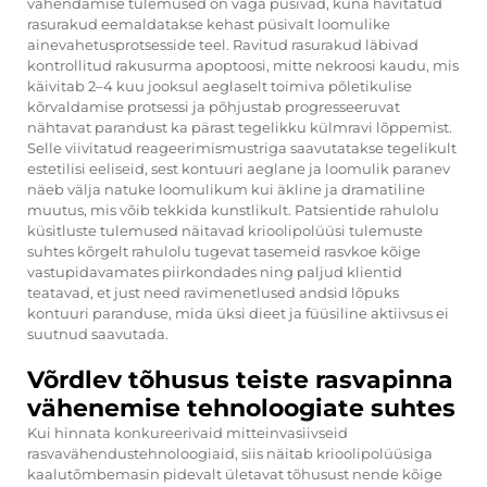
vähendamise tulemused on väga püsivad, kuna hävitatud
rasurakud eemaldatakse kehast püsivalt loomulike
ainevahetusprotsesside teel. Ravitud rasurakud läbivad
kontrollitud rakusurma apoptoosi, mitte nekroosi kaudu, mis
käivitab 2–4 kuu jooksul aeglaselt toimiva põletikulise
kõrvaldamise protsessi ja põhjustab progresseeruvat
nähtavat parandust ka pärast tegelikku külmravi lõppemist.
Selle viivitatud reageerimismustriga saavutatakse tegelikult
estetilisi eeliseid, sest kontuuri aeglane ja loomulik paranev
näeb välja natuke loomulikum kui äkline ja dramatiline
muutus, mis võib tekkida kunstlikult. Patsientide rahulolu
küsitluste tulemused näitavad krioolipolüüsi tulemuste
suhtes kõrgelt rahulolu tugevat tasemeid rasvkoe kõige
vastupidavamates piirkondades ning paljud klientid
teatavad, et just need ravimenetlused andsid lõpuks
kontuuri paranduse, mida üksi dieet ja füüsiline aktiivsus ei
suutnud saavutada.
Võrdlev tõhusus teiste rasvapinna
vähenemise tehnoloogiate suhtes
Kui hinnata konkureerivaid mitteinvasiivseid
rasvavähendustehnoloogiaid, siis näitab krioolipolüüsiga
kaalutõmbemasin pidevalt ületavat tõhusust nende kõige