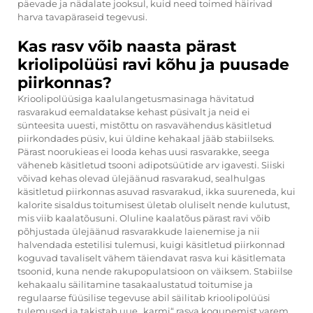
päevade ja nädalate jooksul, kuid need toimed häirivad
harva tavapäraseid tegevusi.
Kas rasv võib naasta pärast
kriolipolüüsi ravi kõhu ja puusade
piirkonnas?
Krioolipolüüsiga kaalulangetusmasinaga hävitatud
rasvarakud eemaldatakse kehast püsivalt ja neid ei
sünteesita uuesti, mistõttu on rasvavähendus käsitletud
piirkondades püsiv, kui üldine kehakaal jääb stabiilseks.
Pärast noorukieas ei looda kehas uusi rasvarakke, seega
väheneb käsitletud tsooni adipotsüütide arv igavesti. Siiski
võivad kehas olevad ülejäänud rasvarakud, sealhulgas
käsitletud piirkonnas asuvad rasvarakud, ikka suureneda, kui
kalorite sisaldus toitumisest ületab oluliselt nende kulutust,
mis viib kaalatõusuni. Oluline kaalatõus pärast ravi võib
põhjustada ülejäänud rasvarakkude laienemise ja nii
halvendada estetilisi tulemusi, kuigi käsitletud piirkonnad
koguvad tavaliselt vähem täiendavat rasva kui käsitlemata
tsoonid, kuna nende rakupopulatsioon on väiksem. Stabiilse
kehakaalu säilitamine tasakaalustatud toitumise ja
regulaarse füüsilise tegevuse abil säilitab krioolipolüüsi
tulemused ja takistab uue „karmi“ rasva kogunemist varem