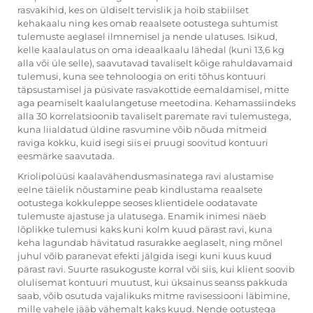
rasvakihid, kes on üldiselt tervislik ja hoib stabiilset
kehakaalu ning kes omab reaalsete ootustega suhtumist
tulemuste aeglasel ilmnemisel ja nende ulatuses. Isikud,
kelle kaalaulatus on oma ideaalkaalu lähedal (kuni 13,6 kg
alla või üle selle), saavutavad tavaliselt kõige rahuldavamaid
tulemusi, kuna see tehnoloogia on eriti tõhus kontuuri
täpsustamisel ja püsivate rasvakottide eemaldamisel, mitte
aga peamiselt kaalulangetuse meetodina. Kehamassiindeks
alla 30 korrelatsioonib tavaliselt paremate ravi tulemustega,
kuna liialdatud üldine rasvumine võib nõuda mitmeid
raviga kokku, kuid isegi siis ei pruugi soovitud kontuuri
eesmärke saavutada.
Kriolipolüüsi kaalavähendusmasinatega ravi alustamise
eelne täielik nõustamine peab kindlustama reaalsete
ootustega kokkuleppe seoses klientidele oodatavate
tulemuste ajastuse ja ulatusega. Enamik inimesi näeb
lõplikke tulemusi kaks kuni kolm kuud pärast ravi, kuna
keha lagundab hävitatud rasurakke aeglaselt, ning mõnel
juhul võib paranevat efekti jälgida isegi kuni kuus kuud
pärast ravi. Suurte rasukoguste korral või siis, kui klient soovib
olulisemat kontuuri muutust, kui üksainus seanss pakkuda
saab, võib osutuda vajalikuks mitme ravisessiooni läbimine,
mille vahele jääb vähemalt kaks kuud. Nende ootustega