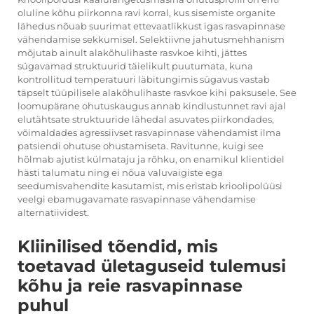
oluline kõhu piirkonna ravi korral, kus sisemiste organite
lähedus nõuab suurimat ettevaatlikkust igas rasvapinnase
vähendamise sekkumisel. Selektiivne jahutusmehhanism
mõjutab ainult alakõhulihaste rasvkoe kihti, jättes
sügavamad struktuurid täielikult puutumata, kuna
kontrollitud temperatuuri läbitungimis sügavus vastab
täpselt tüüpilisele alakõhulihaste rasvkoe kihi paksusele. See
loomupärane ohutuskaugus annab kindlustunnet ravi ajal
elutähtsate struktuuride lähedal asuvates piirkondades,
võimaldades agressiivset rasvapinnase vähendamist ilma
patsiendi ohutuse ohustamiseta. Ravitunne, kuigi see
hõlmab ajutist külmataju ja rõhku, on enamikul klientidel
hästi talumatu ning ei nõua valuvaigiste ega
seedumisvahendite kasutamist, mis eristab krioolipolüüsi
veelgi ebamugavamate rasvapinnase vähendamise
alternatiividest.
Kliinilised tõendid, mis
toetavad ületaguseid tulemusi
kõhu ja reie rasvapinnase
puhul