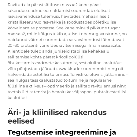
Ravitud ala pärastkäitluse massaaž kohe pärast
rakendusseadme eemaldamist suurendab oluliselt
rasvavähenduse tulemusi, hävitades mehaaniliselt
kristalliseerunud rasvrakke ja soodustades põletikulise
kõrvaldamise protsesse. See kahe minuti pikkune tugev
massaaž, mille käigus tekib ajutiselt ebamugavustunne, on
näidanud võimet suurendada rasvavähendust täiendavalt
20–30 protsenti võrreldes ravitsemisega ilma massaažita.
Klientidele tuleb anda juhiseid stabiilse kehakaalu
säilitamise kohta pärast krioolipolüüsi
õhukestamisseadmete kasutamist, sest oluline kaalutõus
võib põhjustada jäänud rasvrakkude suurenemist ning nii
halvendada estetilisi tulemusi. Tervisliku eluviisi jätkamine –
sealhulgas tasakaalustatud toitumine ja regulaarne
füüsiline aktiivsus – optimeerib ja säilitab ravitulemusi ning
toetab üldist tervist ja heaolu ka väljaspool puhtalt estetilisi
kaalutlusi.
Äri- ja kliinilised rakendus
eelised
Tegutsemise integreerimine ja