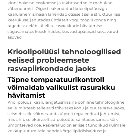
kinni hoiavad rasvkoesse ja takistavad selle mahukao
vähendamist. Õigesti rakendatud krioolipolüüsiga
kaalulanemismasin lahendab otseselt selle struktuurilise
keerukuse, jahutades ühtlaselt kogu tööpiirkonda ning
tagades seeläbi täieliku rasvrakkude hävitamise
sügavamates koeskihtides, kus vastupärased rasvavarud
asuvad.
Krioolipolüüsi tehnoloogilised
eelised probleemsete
rasvapiirkondade jaoks
Täpne temperatuurikontroll
võimaldab valikulist rasurakku
hävitamist
Kriolipolüüsi kaalulangetusmasina põhiline tehnoloogiline
eelis, mis teeb selle eriti tõhusaks kõhu ja puusa rasva jaoks,
seisneb selle võimes anda täpselt reguleeritud jahtumist,
mis sihib selektiivselt adipotsüüte, säilitades samas kõik
ümbritsevad koe. Rasvarakud on eriliselt tundlikud külmale
kokkupuutumisele nende kõrge lipiidisisalduse ja