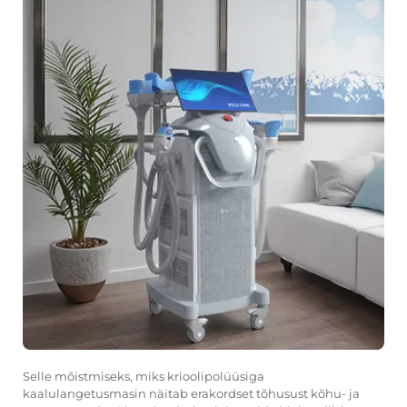
Selle mõistmiseks, miks krioolipolüüsiga
kaalulangetusmasin näitab erakordset tõhusust kõhu- ja