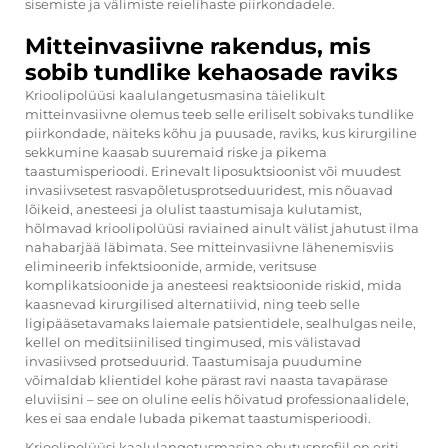
sisemiste ja välimiste reielihaste piirkondadele.
Mitteinvasiivne rakendus, mis
sobib tundlike kehaosade raviks
Krioolipolüüsi kaalulangetusmasina täielikult
mitteinvasiivne olemus teeb selle eriliselt sobivaks tundlike
piirkondade, näiteks kõhu ja puusade, raviks, kus kirurgiline
sekkumine kaasab suuremaid riske ja pikema
taastumisperioodi. Erinevalt liposuktsioonist või muudest
invasiivsetest rasvapõletusprotseduuridest, mis nõuavad
lõikeid, anesteesi ja olulist taastumisaja kulutamist,
hõlmavad krioolipolüüsi raviained ainult välist jahutust ilma
nahabarjää läbimata. See mitteinvasiivne lähenemisviis
elimineerib infektsioonide, armide, veritsuse
komplikatsioonide ja anesteesi reaktsioonide riskid, mida
kaasnevad kirurgilised alternatiivid, ning teeb selle
ligipääsetavamaks laiemale patsientidele, sealhulgas neile,
kellel on meditsiinilised tingimused, mis välistavad
invasiivsed protseduurid. Taastumisaja puudumine
võimaldab klientidel kohe pärast ravi naasta tavapärase
eluviisini – see on oluline eelis hõivatud professionaalidele,
kes ei saa endale lubada pikemat taastumisperioodi.
Krioolipolüüsi kaalulangetusmasina ohutusprofiil on eriti