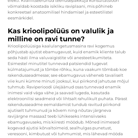
efekti. Kvalifitseerunud teenusepakkuja konsultatsioon
võimaldab koostada isikliku raviplaani, mis põhineb
konkreetsel anatoomilisel hindamisel ja esteetilistel
eesmärkidel.
Kas krioolipolüüs on valulik ja
milline on ravi tunne?
Krioolipolüüsiga kaalulangetusmasina ravi kogemus
põhjustab ajutist ebamugavust, kuid enamik kliente talub
seda hästi ilma valuvaigistite või anesteetikumiteta.
Esimestel minutitel tunnevad patsiendid tugevat
külmatajumust ja tõmbe rõhku, kuna vaakum tõmbab koe
rakendusseadmesse; see ebamugavus väheneb tavaliselt
viie kuni kümne minuti jooksul, kui piirkond jahutuse mõjul
tuhmub. Raviperioodi ülejäänud osas tunnevad enamik
inimesi vaid väga vähe ja saavad lugeda, kasutada
elektroonilisi seadmeid või lihtsalt rahulikult puhata. Pärast
rakendusseadme eemaldamist tundub ravitud piirkond
ajutiselt tuhmunud ja kõvem ning nõutav järgneva
ravijärgne massaaž teeb lühikeseks intensiivseks
ebamugavuseks, mis kiiresti möödub. Mõned inimesed
kogevad ajutisi kõrvaltoimeid, sealhulgas punetust,
veresooni, kimbutust või tuhmumist, mis lähevad mööda