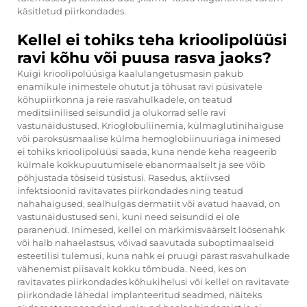
käsitletud piirkondades.
Kellel ei tohiks teha krioolipolüüsi
ravi kõhu või puusa rasva jaoks?
Kuigi krioolipolüüsiga kaalulangetusmasin pakub
enamikule inimestele ohutut ja tõhusat ravi püsivatele
kõhupiirkonna ja reie rasvahulkadele, on teatud
meditsiinilised seisundid ja olukorrad selle ravi
vastunäidustused. Krioglobuliinemia, külmaglutinihaiguse
või paroksüsmaalise külma hemoglobiinuuriaga inimesed
ei tohiks krioolipolüüsi saada, kuna nende keha reageerib
külmale kokkupuutumisele ebanormaalselt ja see võib
põhjustada tõsiseid tüsistusi. Rasedus, aktiivsed
infektsioonid ravitavates piirkondades ning teatud
nahahaigused, sealhulgas dermatiit või avatud haavad, on
vastunäidustused seni, kuni need seisundid ei ole
paranenud. Inimesed, kellel on märkimisväärselt löösenahk
või halb nahaelastsus, võivad saavutada suboptimaalseid
esteetilisi tulemusi, kuna nahk ei pruugi pärast rasvahulkade
vähenemist piisavalt kokku tõmbuda. Need, kes on
ravitavates piirkondades kõhukihelusi või kellel on ravitavate
piirkondade lähedal implanteeritud seadmed, näiteks