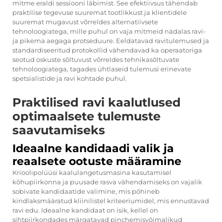
mitme eraldi sessiooni läbimist. See efektiivsus tähendab
praktilise tegevuse suuremat tootlikkust ja klientidele
suuremat mugavust võrreldes alternatiivsete
tehnoloogiatega, mille puhul on vaja mitmeid nädalas ravi-
ja pikema aegaga protseduure. Eeldatavad ravitulemused ja
standardiseeritud protokollid vähendavad ka operaatoriga
seotud oskuste sõltuvust võrreldes tehnikasõltuvate
tehnoloogiatega, tagades ühtlaseid tulemusi erinevate
spetsialistide ja ravi kohtade puhul.
Praktilised ravi kaalutlused
optimaalsete tulemuste
saavutamiseks
Ideaalne kandidaadi valik ja
reaalsete ootuste määramine
Krioolipolüüsi kaalulangetusmasina kasutamisel
kõhupiirkonna ja puusade rasva vähendamiseks on vajalik
sobivate kandidaatide valimine, mis põhineb
kindlaksmääratud kliinilistel kriteeriumidel, mis ennustavad
ravi edu. Ideaalne kandidaat on isik, kellel on
sihtpiirkondades märgatavad pinchemisvõimalikud