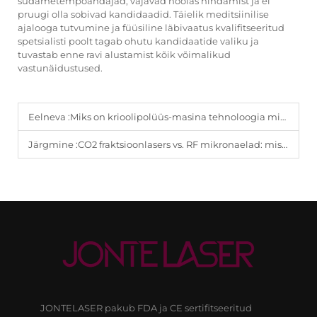
südametempoandajad, vajavad hoolas hindamist ja ei
pruugi olla sobivad kandidaadid. Täielik meditsiinilise
ajalooga tutvumine ja füüsiline läbivaatus kvalifitseeritud
spetsialisti poolt tagab ohutu kandidaatide valiku ja
tuvastab enne ravi alustamist kõik võimalikud
vastunäidustused.
Eelneva :
Miks on krioolipolüüs-masina tehnoloogia mitteinvasiivse rasvakaotuse kuldstandard.
Järgmine :
CO2 fraktsioonlasers vs. RF mikronaelad: mis on parim investeering teie esteetilisele kliinikule?
JONTELASER pakub FDA ja CE sertifitseeritud