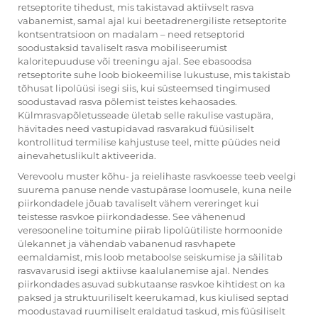
retseptorite tihedust, mis takistavad aktiivselt rasva
vabanemist, samal ajal kui beetadrenergiliste retseptorite
kontsentratsioon on madalam – need retseptorid
soodustaksid tavaliselt rasva mobiliseerumist
kaloritepuuduse või treeningu ajal. See ebasoodsa
retseptorite suhe loob biokeemilise lukustuse, mis takistab
tõhusat lipolüüsi isegi siis, kui süsteemsed tingimused
soodustavad rasva põlemist teistes kehaosades.
Külmrasvapõletusseade ületab selle rakulise vastupära,
hävitades need vastupidavad rasvarakud füüsiliselt
kontrollitud termilise kahjustuse teel, mitte püüdes neid
ainevahetuslikult aktiveerida.
Verevoolu muster kõhu- ja reielihaste rasvkoesse teeb veelgi
suurema panuse nende vastupärase loomusele, kuna neile
piirkondadele jõuab tavaliselt vähem vereringet kui
teistesse rasvkoe piirkondadesse. See vähenenud
veresooneline toitumine piirab lipolüütiliste hormoonide
ülekannet ja vähendab vabanenud rasvhapete
eemaldamist, mis loob metaboolse seiskumise ja säilitab
rasvavarusid isegi aktiivse kaalulanemise ajal. Nendes
piirkondades asuvad subkutaanse rasvkoe kihtidest on ka
paksed ja struktuuriliselt keerukamad, kus kiulised septad
moodustavad ruumiliselt eraldatud taskud, mis füüsiliselt