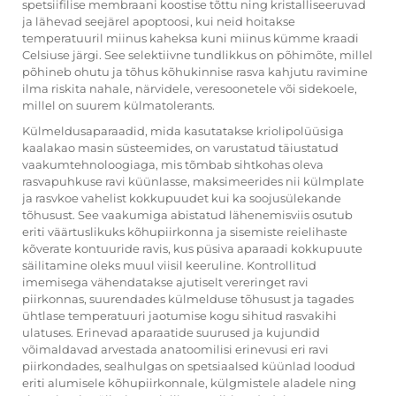
spetsiifilise membraani koostise tõttu ning kristalliseeruvad
ja lähevad seejärel apoptoosi, kui neid hoitakse
temperatuuril miinus kaheksa kuni miinus kümme kraadi
Celsiuse järgi. See selektiivne tundlikkus on põhimõte, millel
põhineb ohutu ja tõhus kõhukinnise rasva kahjutu ravimine
ilma riskita nahale, närvidele, veresoonetele või sidekoele,
millel on suurem külmatolerants.
Külmeldusaparaadid, mida kasutatakse
kriolipolüüsiga
kaalakao masin
süsteemides, on varustatud täiustatud
vaakumtehnoloogiaga, mis tõmbab sihtkohas oleva
rasvapuhkuse ravi küünlasse, maksimeerides nii külmplate
ja rasvkoe vahelist kokkupuudet kui ka soojusülekande
tõhusust. See vaakumiga abistatud lähenemisviis osutub
eriti väärtuslikuks kõhupiirkonna ja sisemiste reielihaste
kõverate kontuuride ravis, kus püsiva aparaadi kokkupuute
säilitamine oleks muul viisil keeruline. Kontrollitud
imemisega vähendatakse ajutiselt vereringet ravi
piirkonnas, suurendades külmelduse tõhusust ja tagades
ühtlase temperatuuri jaotumise kogu sihitud rasvakihi
ulatuses. Erinevad aparaatide suurused ja kujundid
võimaldavad arvestada anatoomilisi erinevusi eri ravi
piirkondades, sealhulgas on spetsiaalsed küünlad loodud
eriti alumisele kõhupiirkonnale, külgmistele aladele ning