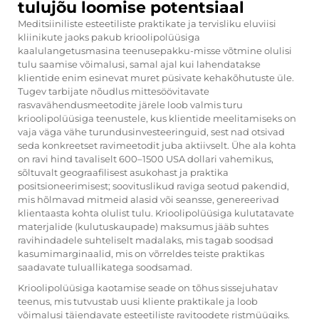
tulujõu loomise potentsiaal
Meditsiiniliste esteetiliste praktikate ja tervisliku eluviisi
kliinikute jaoks pakub krioolipolüüsiga
kaalulangetusmasina teenusepakku-misse võtmine olulisi
tulu saamise võimalusi, samal ajal kui lahendatakse
klientide enim esinevat muret püsivate kehakõhutuste üle.
Tugev tarbijate nõudlus mittesöövitavate
rasvavähendusmeetodite järele loob valmis turu
krioolipolüüsiga teenustele, kus klientide meelitamiseks on
vaja väga vähe turundusinvesteeringuid, sest nad otsivad
seda konkreetset ravimeetodit juba aktiivselt. Ühe ala kohta
on ravi hind tavaliselt 600–1500 USA dollari vahemikus,
sõltuvalt geograafilisest asukohast ja praktika
positsioneerimisest; soovituslikud raviga seotud pakendid,
mis hõlmavad mitmeid alasid või seansse, genereerivad
klientaasta kohta olulist tulu. Krioolipolüüsiga kulutatavate
materjalide (kulutuskaupade) maksumus jääb suhtes
ravihindadele suhteliselt madalaks, mis tagab soodsad
kasumimarginaalid, mis on võrreldes teiste praktikas
saadavate tuluallikatega soodsamad.
Krioolipolüüsiga kaotamise seade on tõhus sissejuhatav
teenus, mis tutvustab uusi kliente praktikale ja loob
võimalusi täiendavate esteetiliste ravitoodete ristmüügiks.