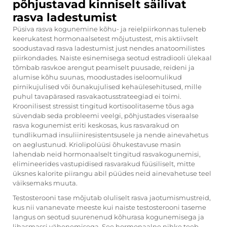
põhjustavad kinniselt säilivat
rasva ladestumist
Püsiva rasva kogunemine kõhu- ja reielpiirkonnas tuleneb
keerukatest hormonaalsetest mõjutustest, mis aktiivselt
soodustavad rasva ladestumist just nendes anatoomilistes
piirkondades. Naiste esinemisega seotud estradiooli ülekaal
tõmbab rasvkoe arengut peamiselt puusade, reideni ja
alumise kõhu suunas, moodustades iseloomulikud
pirnikujulised või õunakujulised kehaülesehitused, mille
puhul tavapärased rasvakaotusstrateegiad ei toimi.
Kroonilisest stressist tingitud kortisoolitaseme tõus aga
süvendab seda probleemi veelgi, põhjustades viseraalse
rasva kogunemist eriti keskosas, kus rasvarakud on
tundlikumad insuliiniresistentsusele ja nende ainevahetus
on aeglustunud. Kriolipolüüsi õhukestavuse masin
lahendab neid hormonaalselt tingitud rasvakogunemisi,
elimineerides vastupidised rasvarakud füüsiliselt, mitte
üksnes kalorite piirangu abil püüdes neid ainevahetuse teel
väiksemaks muuta.
Testosterooni tase mõjutab oluliselt rasva jaotumismustreid,
kus nii vananevate meeste kui naiste testosterooni taseme
langus on seotud suurenenud kõhurasa kogunemisega ja
lihasmassi vähenemisega. See hormonaalne nihke teeb