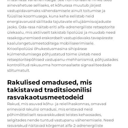
ainevahetuse selliseks, et kõhurasa muutub järjest
vastupidavamaks vähendamisele ainult toitumise ja
füüsilise koormusega, kuna keha eelistab neid
energiavarusid säilitada tajutavate ellujäämisvajaduste
jaoks. Oda-rasa näitab eriti alfa-adrenergiliste retseptorite
ülekaalu, mis aktiivselt takistab lipolüüsi ja muudab need
rasakogunemised erakordselt vastupidavaks tavapäraste
kaalulangetusmeetoditega mobiliseerimisele.
Krioolipolüüsi õhukestusmasina sihipärase
külmendumisega põhjustatud toime ületab need
retseptoritepõhised vastupanu-mehhanismid, põhjustades
kontrollitud rakusurma hormonaalsete signaaliteedade
sõltumatult.
Rakulised omadused, mis
takistavad traditsioonilisi
rasvakaotusmeetodeid
Rakud, mis asuvad kõhu- ja reielihaskonnas, omavad
erinevaid rakulisi omadusi, mis eristavad neid
põhimõtteliselt rasvarakkudest teistes kehaosades,
selgitades nende tuntud vastupanu vähenemisele. Need
rasvarakud näitavad kõrgemat alfa-2-adrenergiliste