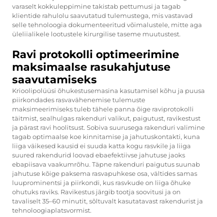
varaselt kokkuleppimine takistab pettumusi ja tagab
klientide rahulolu saavutatud tulemustega, mis vastavad
selle tehnoloogia dokumenteeritud võimalustele, mitte aga
üleliialikele lootustele kirurgilise taseme muutustest.
Ravi protokolli optimeerimine
maksimaalse rasukahjutuse
saavutamiseks
Krioolipolüüsi õhukestusemasina kasutamisel kõhu ja puusa
piirkondades rasvavähenemise tulemuste
maksimeerimiseks tuleb tähele panna õige raviprotokolli
täitmist, sealhulgas rakenduri valikut, paigutust, ravikestust
ja pärast ravi hoolitsust. Sobiva suurusega rakenduri valimine
tagab optimaalse koe kinnitamise ja jahutuskontakti, kuna
liiga väikesed kausid ei suuda katta kogu rasvkile ja liiga
suured rakendurid loovad ebaefektiivse jahutuse jaoks
ebapiisava vaakumrõhu. Täpne rakenduri paigutus suunab
jahutuse kõige paksema rasvapuhkese osa, vältides samas
luuprominentsi ja piirkondi, kus rasvkude on liiga õhuke
ohutuks raviks. Ravikestus järgib tootja soovitusi ja on
tavaliselt 35–60 minutit, sõltuvalt kasutatavast rakendurist ja
tehnoloogiaplatsvormist.