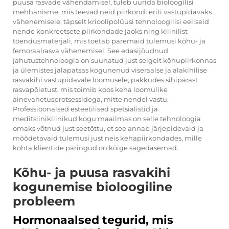
puusa rasvade vähendamisel, tuleb uurida bioloogilisi
mehhanisme, mis teevad neid piirkondi eriti vastupidavaks
vähenemisele, täpselt krioolipolüüsi tehnoloogilisi eeliseid
nende konkreetsete piirkondade jaoks ning kliinilist
tõendusmaterjali, mis toetab paremaid tulemusi kõhu- ja
femoraalrasva vähenemisel. See edasijõudnud
jahutustehnoloogia on suunatud just selgelt kõhupiirkonnas
ja ülemistes jalapatsas kogunenud viseraalse ja alakihilise
rasvakihi vastupidavale loomusele, pakkudes sihipärast
rasvapõletust, mis toimib koos keha loomulike
ainevahetusprotsessidega, mitte nendel vastu.
Professioonalsed esteetilised spetsialistid ja
meditsiinikliinikud kogu maailmas on selle tehnoloogia
omaks võtnud just seetõttu, et see annab järjepidevaid ja
mõõdetavaid tulemusi just neis kehapiirkondades, mille
kohta klientide päringud on kõige sagedasemad.
Kõhu- ja puusa rasvakihi
kogunemise bioloogiline
probleem
Hormonaalsed tegurid, mis