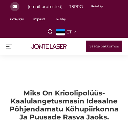
[email protected]
T8PRO
ET
Saage pakkumus
Miks On Krioolipolüüs-
Kaalulangetusmasin Ideaalne
Põhjendamatu Kõhupiirkonna
Ja Puusade Rasva Jaoks.