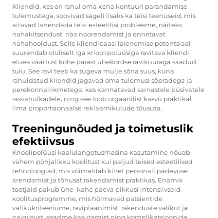
Kliendid, kes on rahul oma keha kontuuri parandamise
tulemustega, soovivad sageli lisaks ka teisi teenuseid, mis
aitavad lahendada teisi esteetilisi probleeme, näiteks
nahakitsendust, näo noorendamist ja ennetavat
nahahooldust. Selle kliendibaasi laienemise potentsiaal
suurendab oluliselt iga krioolipolüüsiga ravitava kliendi
eluea väärtust kohe pärast ühekordse ravikuuraga saadud
tulu. See ravi teeb ka tugeva mulje sõna suus, kuna
rahuldatud kliendid jagavad oma tulemusi sõpradega ja
perekonnaliikmetega, kes kannatavad sarnastele püsivatele
rasvahulkadele, ning see loob orgaanilist kasvu praktikal
ilma proportsionaalse reklaamikulude tõusuta.
Treeningunõuded ja toimetuslik
efektiivsus
Krioolipolüüsi kaalulangetusmasina kasutamine nõuab
vähem põhjalikku koolitust kui paljud teised esteetilised
tehnoloogiad, mis võimaldab kiiret personali pädevuse
arendamist ja tõhusat rakendamist praktikas. Enamik
tootjaid pakub ühe–kahe päeva pikkusi intensiivseid
koolitusprogramme, mis hõlmavad patsientide
valikukriteeriume, raviplaanimist, rakenduste valikut ja
paigutust, seadme kasutamist ning komplikatsioonide