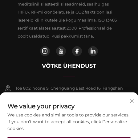
meditsiinilisi esteetilisi seadmeid, sealhulgas
HIFU-, RF-mikronõelatuse ja CO2 fraktsioonilasi
lasereid kliinikutele üle kogu maailma. ISO 13485
sertifikaat alates aastast 2008. Professionaalide
poolt usaldatud. Küsi pakkumist täna.
VÕTKE ÜHENDUST
Toa 802, hoone 9, Chenguang East Road 16, Fangshan
piirkond, Beijing
We value your privacy
+86-13911459627
We use cookies and similar tools to provide our services.
If you don't want to accept all cookies, click Personalize
[email protected]
cookies.