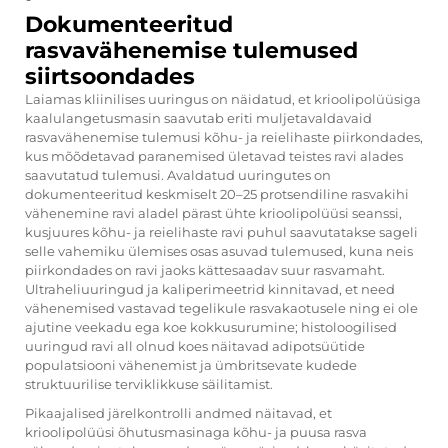
Dokumenteeritud
rasvavähenemise tulemused
siirtsoondades
Laiamas kliinilises uuringus on näidatud, et krioolipolüüsiga
kaalulangetusmasin saavutab eriti muljetavaldavaid
rasvavähenemise tulemusi kõhu- ja reielihaste piirkondades,
kus mõõdetavad paranemised ületavad teistes ravi alades
saavutatud tulemusi. Avaldatud uuringutes on
dokumenteeritud keskmiselt 20–25 protsendiline rasvakihi
vähenemine ravi aladel pärast ühte krioolipolüüsi seanssi,
kusjuures kõhu- ja reielihaste ravi puhul saavutatakse sageli
selle vahemiku ülemises osas asuvad tulemused, kuna neis
piirkondades on ravi jaoks kättesaadav suur rasvamaht.
Ultraheliuuringud ja kaliperimeetrid kinnitavad, et need
vähenemised vastavad tegelikule rasvakaotusele ning ei ole
ajutine veekadu ega koe kokkusurumine; histoloogilised
uuringud ravi all olnud koes näitavad adipotsüütide
populatsiooni vähenemist ja ümbritsevate kudede
struktuurilise terviklikkuse säilitamist.
Pikaajalised järelkontrolli andmed näitavad, et
krioolipolüüsi õhutusmasinaga kõhu- ja puusa rasva