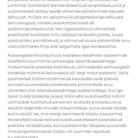
juhtimist. Suhteliselt standardiseeritud raviprotseduurid ja
automaatselt töötav seade vähendavad tehniliste oskuste
sõltuvust, millele on iseloomulikud operaatoriga sõltuvad
tehnoloogiad, näiteks laserkohtlemised või
süstlemisprotseduurid. See ligipääsetavus võimaldab
praktikatel koolitada mitu töötajat ravipakkujateks, luues
ajastuslikku paindlikkust ja võimalust suure patsientide arvu
vastuvõtmiseks ilma arsti aegamata igas ravisesioonis.
Kaasaegsete krioolipolüüsi kaalakao seadmete süsteemide
tööefektiivsus mitme samaaegse rakendusseadmega
maksimeerib praktika tootlikkust, võimaldades samaaegselt
töödelda mitmeid kehaosasid või isegi mitut patsienti. Selle
paralleelset töötlemisvõimalust kasutades saab päevas
oluliselt suurendada töödeldavate piirkondade arvu
võrreldes ühe rakendusseadmega süsteemidega, kus iga
tsoon tuleb töödelda järjest. Kätevaba automaattöö režiim
võimaldab koolitatud personalil alustada protseduure ja
seejärel tegeleda muude ülesannetega, kuna seade täidab
külmutsükli ise, mis veelgi optimeerib tööjõu kasutamist.
Need efektiivsuse eelised avalduvad otseselt parandatud
praktika rentaabluses, kuna patsientide läbipääs suureneb
ilma proportsionaalse tööjõu või ruumide vajaduse
suurenemiseta.