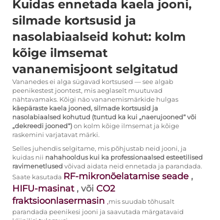
Kuidas ennetada kaela jooni,
silmade kortsusid ja
nasolabiaalseid kohut: kolm
kõige ilmsemat
vananemisjoont selgitatud
Vananedes ei alga sügavad kortsused — see algab
peenikestest joontest, mis aeglaselt muutuvad
nähtavamaks. Kõigi näo vananemismärkide hulgas
käepäraste kaela jooned, silmade kortsusid ja
nasolabiaalsed kohutud (tuntud ka kui „naerujooned“ või
„dekreedi jooned“)
on kolm kõige ilmsemat ja kõige
raskemini varjatavat märki.
Selles juhendis selgitame, mis põhjustab neid jooni, ja
kuidas nii
nahahooldus kui ka professionaalsed esteetilised
ravimenetlused
võivad aidata neid ennetada ja parandada.
RF-mikronõelatamise seade
,
Saate kasutada
HIFU-masinat
, või
CO2
fraktsioonlasermasin
,
mis suudab tõhusalt
parandada peenikesi jooni ja saavutada märgatavaid