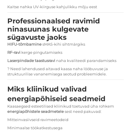
Kaitse nahka UV-kiirguse kahjulikku mõju eest
Professionaalsed ravimid
ninasuunas kulgevate
sügavuste jaoks
HIFU-tõmbamine
sMAS-kihi sihtmärgiks
RF-ravi
kerge pingutamiseks
Laserpindade taastusravi
naha kvaliteedi parandamiseks
? Need lahendused aitavad kaasa naha lööbuvuse ja
struktuurilise vananemisega seotud probleemidele.
Miks kliinikud valivad
energiapõhiseid seadmeid
Kaasaegsed esteetilised kliinikud toetuvad üha rohkem
energiapõhistele seadmetele
sest need pakuvad:
Mitteinvasiivseid ravimeetodeid
Minimaalse töökatkestusega