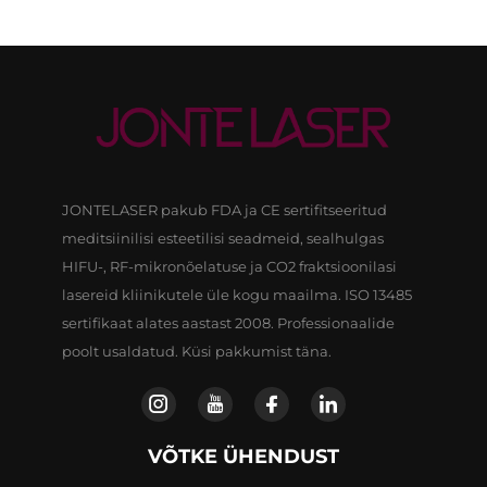
JONTELASER pakub FDA ja CE sertifitseeritud
meditsiinilisi esteetilisi seadmeid, sealhulgas
HIFU-, RF-mikronõelatuse ja CO2 fraktsioonilasi
lasereid kliinikutele üle kogu maailma. ISO 13485
sertifikaat alates aastast 2008. Professionaalide
poolt usaldatud. Küsi pakkumist täna.
VÕTKE ÜHENDUST