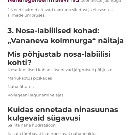
Naharegeneerimisravimid
peenikeste joontega
? Need ravimid aitavad taastada siledust ja elastsetust
silmade ümbruses.
3. Nosa-labiilised kohad:
„Vananeva kolmnurga“ näitaja
Mis põhjustab nosa-labiilisi
kohti?
Nosa-labiilised kohad süvenevad järgmistel põhjustel:
Mahukaotus põskades
Nahalõhutus
Kollageeni lagunemine ajas
Kuidas ennetada ninasuunas
kulgevaid sügavusi
Säilita naha hüdratsioon
Kasuta tõmbavat ja pingestavat nahahooldust