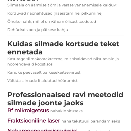
Silmaala on äärmiselt õrn ja varase vananemisele kalduv:
Korduvad näonähtused (naeratamine, pilkumine)
Õhuke nahk, millel on vähem õlisust toodetud
Dehüdratsioon ja päikese kahju
Kuidas silmade kortsude teket
ennetada
Kasutage silmakoorekreeme, mis sisaldavad niisutavaid ja
noorendavaid koostisosi
Kandke päevaselt päikesekaitseviirust
Vältida silmade liialdatud hõõrumist
Professionaalsed ravi meetodid
silmade joonte jaoks
Rf mikroigetsus
nahakinnituseks
Fraktsiooniline laser
naha tekstuuri parandamiseks