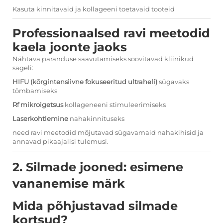
Kasuta kinnitavaid ja kollageeni toetavaid tooteid
Professionaalsed ravi meetodid
kaela joonte jaoks
Nähtava paranduse saavutamiseks soovitavad kliinikud
sageli:
HIFU (kõrgintensiivne fokuseeritud ultraheli)
sügavaks
tõmbamiseks
Rf mikroigetsus
kollageneeni stimuleerimiseks
Laserkohtlemine
nahakinnituseks
need ravi meetodid mõjutavad sügavamaid nahakihisid ja
annavad pikaajalisi tulemusi.
2. Silmade jooned: esimene
vananemise märk
Mida põhjustavad silmade
kortsud?