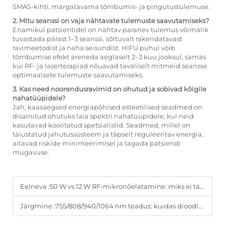
SMAS-kihti, märgatavama tõmbumis- ja pingutustulemuse.
2. Mitu seanssi on vaja nähtavate tulemuste saavutamiseks?
Enamikul patsientidel on nähtav paranev tulemus võimalik
tuvastada pärast 1–3 seanssi, sõltuvalt rakendatavast
ravimeetodist ja naha seisundist. HIFU puhul võib
tõmbumise efekt areneda aeglaselt 2–3 kuu jooksul, samas
kui RF- ja laserterapiad nõuavad tavaliselt mitmeid seansse
optimaalsete tulemuste saavutamiseks.
3. Kas need noorendusravimid on ohutud ja sobivad kõigile
nahatüüpidele?
Jah, kaasaegsed energiapõhised esteetilised seadmed on
disainitud ohutuks laia spektri nahatüüpidele, kui neid
kasutavad koolitatud spetsialistid. Seadmed, millel on
täiustatud jahutussüsteem ja täpselt reguleeritav energia,
aitavad riskide minimeerimisel ja tagada patsiendi
mugavuse.
Eelneva :
50 W vs 12 W RF-mikronõelatamine: miks ei tähenda kõrgem võimsus alati paremaid tulemusi
Järgmine :
755/808/940/1064 nm teadus: kuidas dioodlaseri juukse eemaldamise seade töötab kõigil nahatüüpidel.