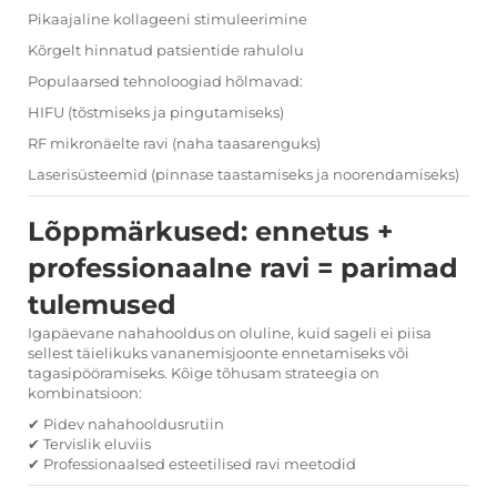
Pikaajaline kollageeni stimuleerimine
Kõrgelt hinnatud patsientide rahulolu
Populaarsed tehnoloogiad hõlmavad:
HIFU (tõstmiseks ja pingutamiseks)
RF mikronäelte ravi (naha taasarenguks)
Laserisüsteemid (pinnase taastamiseks ja noorendamiseks)
Lõppmärkused: ennetus +
professionaalne ravi = parimad
tulemused
Igapäevane nahahooldus on oluline, kuid sageli ei piisa
sellest täielikuks vananemisjoonte ennetamiseks või
tagasipööramiseks. Kõige tõhusam strateegia on
kombinatsioon:
✔ Pidev nahahooldusrutiin
✔ Tervislik eluviis
✔ Professionaalsed esteetilised ravi meetodid