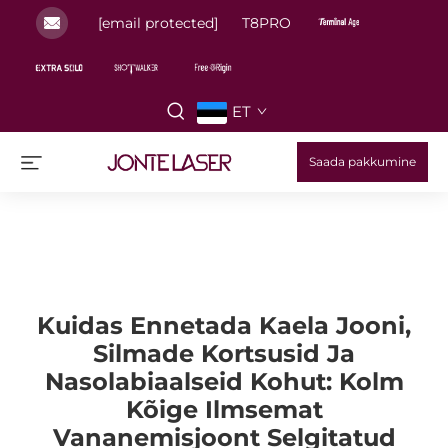
[email protected]
T8PRO
ET
Saada pakkumine
Kuidas Ennetada Kaela Jooni,
Silmade Kortsusid Ja
Nasolabiaalseid Kohut: Kolm
Kõige Ilmsemat
Vananemisjoont Selgitatud