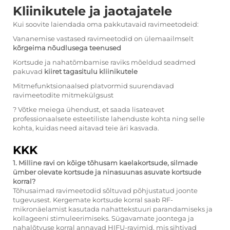
Kliinikutele ja jaotajatele
Kui soovite laiendada oma pakkutavaid ravimeetodeid:
Vananemise vastased ravimeetodid on ülemaailmselt
kõrgeima nõudlusega teenused
Kortsude ja nahatõmbamise raviks mõeldud seadmed
pakuvad
kiiret tagasitulu kliinikutele
Mitmefunktsionaalsed platvormid suurendavad
ravimeetodite mitmekülgsust
? Võtke meiega ühendust, et saada lisateavet
professionaalsete esteetiliste lahenduste kohta ning selle
kohta, kuidas need aitavad teie äri kasvada.
KKK
1. Milline ravi on kõige tõhusam kaelakortsude, silmade
ümber olevate kortsude ja ninasuunas asuvate kortsude
korral?
Tõhusaimad ravimeetodid sõltuvad põhjustatud joonte
tugevusest. Kergemate kortsude korral saab RF-
mikronäelamist kasutada nahattekstuuri parandamiseks ja
kollageeni stimuleerimiseks. Sügavamate joontega ja
nahalõtvuse korral annavad HIFU-ravimid, mis sihtivad