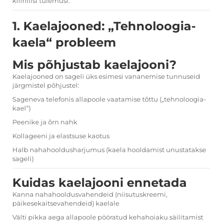
kliinilisi tulemusi.
1. Kaelajooned: „Tehnoloogia-
kaela“ probleem
Mis põhjustab kaelajooni?
Kaelajooned on sageli üks esimesi vananemise tunnuseid
järgmistel põhjustel:
Sageneva telefonis allapoole vaatamise tõttu („tehnoloogia-
kael“)
Peenike ja õrn nahk
Kollageeni ja elastsuse kaotus
Halb nahahooldusharjumus (kaela hooldamist unustatakse
sageli)
Kuidas kaelajooni ennetada
Kanna nahahooldusvahendeid (niisutuskreemi,
päikesekaitsevahendeid) kaelale
Välti pikka aega allapoole pööratud kehahoiaku säilitamist