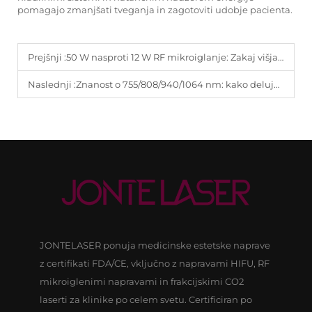
pomagajo zmanjšati tveganja in zagotoviti udobje pacienta.
Prejšnji :
50 W nasproti 12 W RF mikroiglanje: Zakaj višja moč ne pomeni nujno boljših rezultatov
Naslednji :
Znanost o 755/808/940/1064 nm: kako deluje naprava za odstranjevanje las z diodnim laserjem na vseh tipih kože.
JONTELASER ponuja medicinske estetske naprave
z certifikati FDA/CE, vključno z napravami HIFU, RF
mikroiglenimi napravami in frakcijskimi CO2
laserti za klinike po celem svetu. Certificiran po