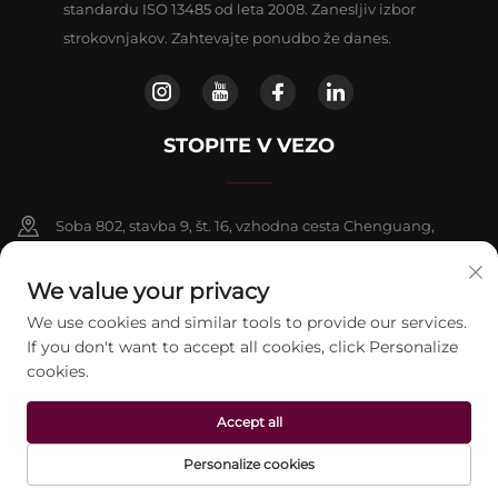
standardu ISO 13485 od leta 2008. Zanesljiv izbor
strokovnjakov. Zahtevajte ponudbo že danes.
STOPITE V VEZO
Soba 802, stavba 9, št. 16, vzhodna cesta Chenguang,
okrožje Fangshan, Peking
We value your privacy
+86-13911459627
We use cookies and similar tools to provide our services.
If you don't want to accept all cookies, click Personalize
[email protected]
cookies.
Accept all
Avtorske pravice © 2026 beijing Jontelaser Technology CO.,LTD. Vse
pravice pridržane.
Pravilnik o zasebnosti
Personalize cookies
DOMOV
IZDELKI
E-POŠTA
TEL.