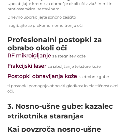
Uporabljajte kreme za območje okoli oči z vlažilnimi in
protiostarskimi sestavinami
Dnevno uporabljajte sončno zaščito
Izogibajte se prekomernemu trenju oči
Profesionalni postopki za
obrabo okoli oči
RF mikroigljanje
za stegnitev kože
Frakcijski laser
za izboljšanje teksture kože
Postopki obnavljanja kože
za drobne gube
ti postopki pomagajo obnoviti gladkost in elastičnost okoli
oči.
3. Nosno-ušne gube: kazalec
»trikotnika staranja«
Kaj povzroča nosno-ušne