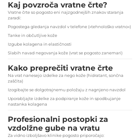
Kaj povzroča vratne črte?
Vratne črte so pogosto eni najzgodnejših znakov staranja
zaradi:
Pogostega gledanja navzdol v telefone (»tehnološko vratno«)
Tanke in občutljive kože
Izgube kolagena in elastičnosti
Slabih navad negovanja kože (vrat se pogosto zanemari)
Kako preprečiti vratne črte
Na vrat nanesejo izdelke za nego kože (hidratant, sončna
zaščita)
Izogibajte se dolgotrajnemu položaju z nagnjeno navzdol
Uporabljajte izdelke za podpiranje kože in spodbujanje
nastanka kolagena
Profesionalni postopki za
vzdolžne gube na vratu
Za vidno izboljšavo klinike pogosto priporočajo: