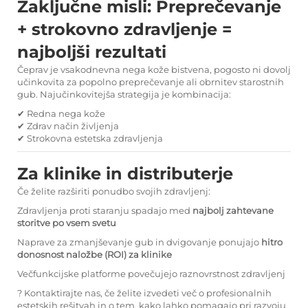
Zaključne misli: Preprečevanje
+ strokovno zdravljenje =
najboljši rezultati
Čeprav je vsakodnevna nega kože bistvena, pogosto ni dovolj
učinkovita za popolno preprečevanje ali obrnitev starostnih
gub. Najučinkovitejša strategija je kombinacija:
✔ Redna nega kože
✔ Zdrav način življenja
✔ Strokovna estetska zdravljenja
Za klinike in distributerje
Če želite razširiti ponudbo svojih zdravljenj:
Zdravljenja proti staranju spadajo med
najbolj zahtevane
storitve po vsem svetu
Naprave za zmanjševanje gub in dvigovanje ponujajo
hitro
donosnost naložbe (ROI) za klinike
Večfunkcijske platforme povečujejo raznovrstnost zdravljenj
? Kontaktirajte nas, če želite izvedeti več o profesionalnih
estetskih rešitvah in o tem, kako lahko pomagajo pri razvoju