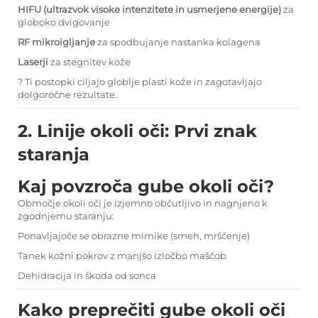
HIFU (ultrazvok visoke intenzitete in usmerjene energije)
za
globoko dvigovanje
RF mikroigljanje
za spodbujanje nastanka kolagena
Laserji
za stegnitev kože
? Ti postopki ciljajo globlje plasti kože in zagotavljajo
dolgoročne rezultate.
2. Linije okoli oči: Prvi znak
staranja
Kaj povzroča gube okoli oči?
Območje okoli oči je izjemno občutljivo in nagnjeno k
zgodnjemu staranju:
Ponavljajoče se obrazne mimike (smeh, mrščenje)
Tanek kožni pokrov z manjšo izločbo maščob
Dehidracija in škoda od sonca
Kako preprečiti gube okoli oči