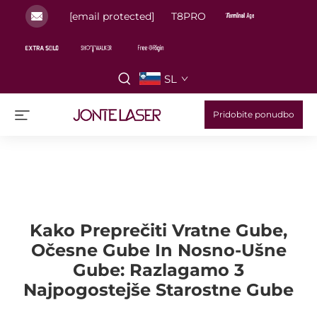
[email protected]
T8PRO
SL
Pridobite ponudbo
Kako Preprečiti Vratne Gube,
Očesne Gube In Nosno-Ušne
Gube: Razlagamo 3
Najpogostejše Starostne Gube