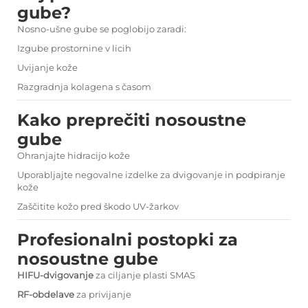
gube?
Nosno-ušne gube se poglobijo zaradi:
Izgube prostornine v licih
Uvijanje kože
Razgradnja kolagena s časom
Kako preprečiti nosoustne
gube
Ohranjajte hidracijo kože
Uporabljajte negovalne izdelke za dvigovanje in podpiranje
kože
Zaščitite kožo pred škodo UV-žarkov
Profesionalni postopki za
nosoustne gube
HIFU-dvigovanje
za ciljanje plasti SMAS
RF-obdelave
za privijanje