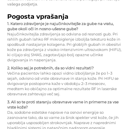
vašega podjetja.
Pogosta vprašanja
1. Katero zdravljenje je najučinkovitejše za gube na vratu,
gube okoli oči in nosno-ušesne gube?
Najučinkovitejša zdravljenja so odvisna od resnosti gub. Pri
rahlih gubah lahko RF mikroiglenje izboljša teksturo kože in
spodbudi nastajanje kolagena. Pri globljih gubah in obesitvi
kože pa zdravljenja z visoko-intenzivnim ultrazvokom (HIFU),
ki ciljajo sloj SMAS, zagotavljajo bolj opazne učinke
dvigovanja in napenjanja.
2. Koliko sej je potrebnih, da so vidni rezultati?
Večina pacientov lahko opazi vidno izboljšanje že po 1–3
sejah, odvisno od vrste obravnave in stanja kože. Pri HIFU se
dvigovanje postopoma kaže v obdobju 2–3 mesecev,
medtem ko običajno za optimalne rezultate RF in laserske
obravnave zahtevajo več sej.
3. Ali so te proti staranju obravnave varne in primerne za vse
vrste kože?
Da, sodobne estetske naprave na osnovi energije so
zasnovane tako, da so varne za širok spekter vrst kože, če jih
uporablja usposobljen strokovnjak. Naprave z naprednimi
hladilnimi sistemi in natančnim nadzorom energije