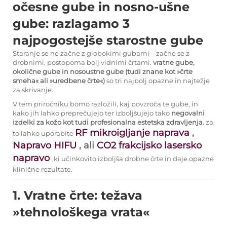
očesne gube in nosno-ušne
gube: razlagamo 3
najpogostejše starostne gube
Staranje se ne začne z globokimi gubami – začne se z
drobnimi, postopoma bolj vidnimi črtami.
vratne gube,
okolične gube in nosoustne gube (tudi znane kot »črte
smeha« ali »uredbene črte«)
so tri najbolj opazne in najtežje
za skrivanje.
V tem priročniku bomo razložili, kaj povzroča te gube, in
kako jih lahko preprečujejo ter izboljšujejo tako
negovalni
izdelki za kožo kot tudi profesionalna estetska zdravljenja.
za
RF mikroigljanje naprava
,
to lahko uporabite
Napravo HIFU
, ali
CO2 frakcijsko lasersko
napravo
,
ki učinkovito izboljša drobne črte in daje opazne
klinične rezultate.
1. Vratne črte: težava
»tehnološkega vrata«