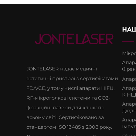
НАШ
Мікр
Апара
JONTELASER надає медичні
Фракц
естетичні пристрої з сертифікатами
Апар
FDA/CE, у тому числі апарати HIFU,
Апара
КІНЦ
RF-мікроголкові системи та CO2-
Апар
фракційні лазери для клінік по
Діод
всьому світі. Сертифіковано за
Апар
Імпу
стандартом ISO 13485 з 2008 року.