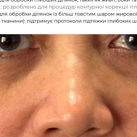
): розроблено для процедур контурної корекції тіл
: для обробки ділянок із більш товстим шаром жирової
 тканини): підтримує протоколи підтяжки глибоких шар