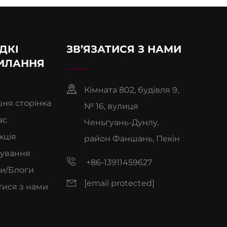
ДКІ
ЗВ’ЯЗАТИСЯ З НАМИ
ИЛАННЯ
Кімната 802, будівля 9,
ня сторінка
№ 16, вулиця
ас
Ченьгуань-Дунлу,
кція
район Фаншань, Пекін
сування
+86-13911459627
и/Блоги
[email protected]
тися з нами