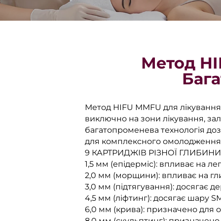
Метод HI
Баг
Метод HIFU MMFU для лікування в
виключно на зони лікування, з
багатопроменева технологія доз
для комплексного омолодження 
9 КАРТРИДЖІВ РІЗНОЇ ГЛИБИН
1,5 мм (епідерміс): впливає на лег
2,0 мм (морщини): впливає на глиб
3,0 мм (підтягування): досягає 
4,5 мм (ліфтинг): досягає шару 
6,0 мм (крива): призначено для о
8,0 мм (скульптинг): призначено