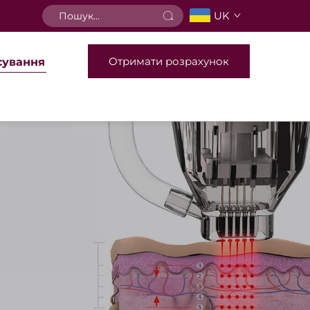
UK
Отримати розрахунок
сування