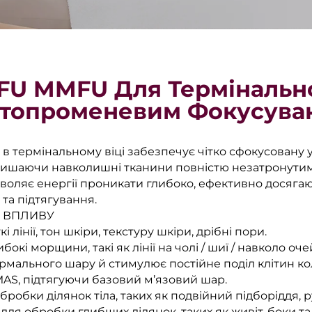
FU MMFU Для Термінально
атопроменевим Фокусува
 термінальному віці забезпечує чітко сфокусовану у
алишаючи навколишні тканини повністю незатронути
воляє енергії проникати глибоко, ефективно досягаюч
та підтягування.
И ВПЛИВУ
кі лінії, тон шкіри, текстуру шкіри, дрібні пори.
окі морщини, такі як лінії на чолі / шиї / навколо оче
дермального шару й стимулює постійне поділ клітин ко
SMAS, підтягуючи базовий м’язовий шар.
бробки ділянок тіла, таких як подвійний підборіддя, 
 для обробки глибших ділянок, таких як живіт, боки т