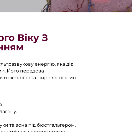
го Віку З
нням
льтразвукову енергію, яка діє
ми. Його передова
и кісткової та жирової тканин
й.
лагену.
руки та зона під бюстгальтером.
а внутрішня частина стегон.