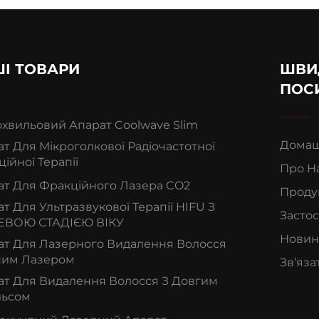
І ТОВАРИ
ШВИ
ПОС
охвильовий Апарат Coolwave Slim
Домаш
т Для Мікроголкової Радіочастотної
ійної Терапії
Про Н
ат Для Фракційного Лазера CO2
Проду
т Для Ультразвукової Терапії HIFU З
Засто
ЕВОЮ СТАДІЄЮ ВІКУ
Новин
ат Для Лазерного Видалення Волосся
ним Лазером
Зв’яза
ат Для Видалення Волосся З Довгим
льсом