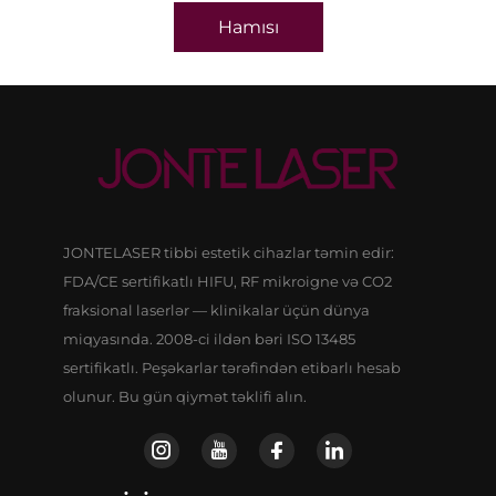
Hamısı
JONTELASER tibbi estetik cihazlar təmin edir:
FDA/CE sertifikatlı HIFU, RF mikroigne və CO2
fraksional laserlər — klinikalar üçün dünya
miqyasında. 2008-ci ildən bəri ISO 13485
sertifikatlı. Peşəkarlar tərəfindən etibarlı hesab
olunur. Bu gün qiymət təklifi alın.