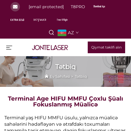
[email protected]
T8PRO
AZ
Qiymət təklifi alın
Tətbiq
Ev Səhifəsi
>
Tətbiq
Terminal Age HIFU MMFU Çoxlu Şüalı
Fokuslanmış Müalicə
Terminal yaş HIFU MMFU üsulu, yalnızca müalicə
sahələrini hədəfləyən və ətrafdakı toxumaları
tamamilə təsir etməyən, dəqiq fokuslanmış ultrasəs