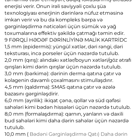
enerjisi verir. Onun irəli səviyyəli çoxlu şüa
texnologiyası enerjinin dərinlərə nüfuz etməsinə
imkan verir və bu da kompleks bərpa və
gərginləşdirmə nəticələri üçün sümük və yağ
toxumalarına effektiv şəkildə çatmağı təmin edir.
9 FƏRQLİ HƏDƏF DƏRİNLİYİNƏ MALİK KARTRİDC
1,5 mm (epidermis): yüngül xətlər, dəri rəngi, dəri
teksturası, incə porseler üçün nəzərdə tutulub.
2,0 mm (qırış): alındakı xətlər/boyun xətləri/göz ətrafı
qırışları kimi dərin qırışlar üçün nəzərdə tutulub.
3,0 mm (bərkimə): dərinin derma qatına çatır və
kolagenin davamlı çoxalmasını stimullaşdırır.
4,5 mm (qaldırma): SMAS qatına çatır və əzələ
bazasını gərginləşdirir.
6,0 mm (əyrilik): ikiqat çənə, qollar və süd qəfəsi
sahələri kimi bədən hissələri üçün nəzərdə tutulub.
8,0 mm (formalaşdırma): qarnın, yanların və daxili
bud sahələri kimi daha dərin sahələr üçün nəzərdə
tutulub.
10,0 mm (
Bədəni Gərginləşdirmə Qatı) Daha dərin