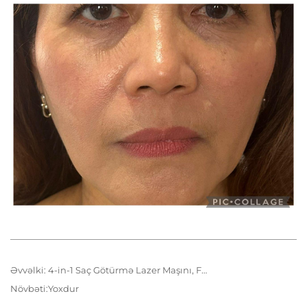
Əvvəlki:
4-in-1 Saç Götürmə Lazer Maşını, FDA tərəfindən sertifikatlaşdırılıb
Növbəti:
Yoxdur