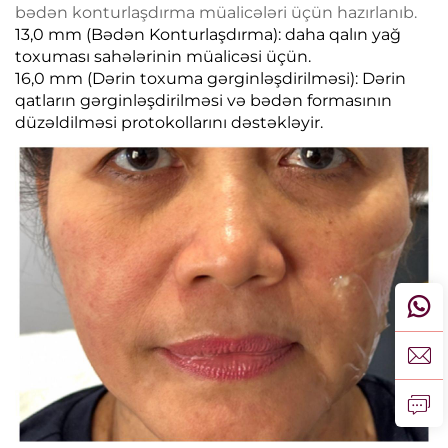
bədən konturlaşdırma müalicələri üçün hazırlanıb.
13,0 mm (Bədən Konturlaşdırma): daha qalın yağ
toxuması sahələrinin müalicəsi üçün.
16,0 mm (Dərin toxuma gərginləşdirilməsi): Dərin
qatların gərginləşdirilməsi və bədən formasının
düzəldilməsi protokollarını dəstəkləyir.