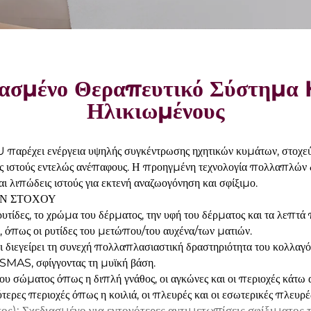
ιασμένο Θεραπευτικό Σύστημ
Ηλικιωμένους
έχει ενέργεια υψηλής συγκέντρωσης ηχητικών κυμάτων, στοχεύον
ς ιστούς εντελώς ανέπαφους. Η προηγμένη τεχνολογία πολλαπλών δε
ι λιπώδεις ιστούς για εκτενή αναζωογόνηση και σφίξιμο.
ΩΝ ΣΤΟΧΟΥ
υτίδες, το χρώμα του δέρματος, την υφή του δέρματος και τα λεπτά
ς, όπως οι ρυτίδες του μετώπου/του αυχένα/των ματιών.
ι διεγείρει τη συνεχή πολλαπλασιαστική δραστηριότητα του κολλαγό
SMAS, σφίγγοντας τη μυϊκή βάση.
υ σώματος όπως η διπλή γνάθος, οι αγκώνες και οι περιοχές κάτω 
ερες περιοχές όπως η κοιλιά, οι πλευρές και οι εσωτερικές πλευρέ
ς): Σχεδιασμένο για εντονότερες αντιμετωπίσεις σφίξιματος 