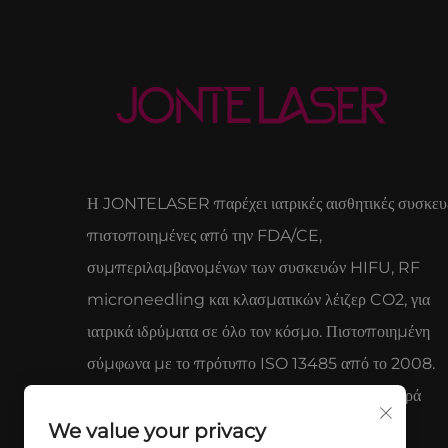
Η JONTELASER παρέχει ιατρικές αισθητικές συσκευ
πιστοποιημένες από την FDA/CE,
συμπεριλαμβανομένων των συσκευών HIFU, RF
microneedling και κλασματικών λέιζερ CO2, για
ιατρικά ιδρύματα σε όλο τον κόσμο. Πιστοποιημένη
σύμφωνα με το πρότυπο ISO 13485 από το 2008.
Εμπιστοσύνη επαγγελματιών. Ζητήστε προσφορά
σήμερα.
We value your privacy