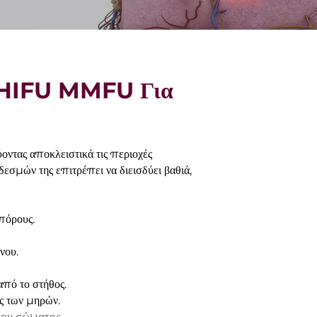
α HIFU MMFU Για
τας αποκλειστικά τις περιοχές
σμών της επιτρέπει να διεισδύει βαθιά,
 πόρους.
νου.
από το στήθος.
ς των μηρών.
του σώματος.