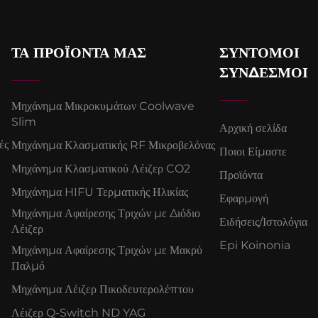
ΤΑ ΠΡΟΪΌΝΤΑ ΜΑΣ
ΣΎΝΤΟΜΟΙ
ΣΎΝΔΕΣΜΟΙ
Μηχάνημα Μικροκυμάτων Coolwave
Slim
Αρχική σελίδα
ές
Μηχάνημα Κλασματικής RF Μικροβελόνας
Ποιοι Είμαστε
Μηχάνημα Κλασματικού Λέιζερ CO2
Προϊόντα
Μηχάνημα HIFU Τερματικής Ηλικίας
Εφαρμογή
Μηχάνημα Αφαίρεσης Τριχών με Διόδιο
Ειδήσεις/Ιστολόγια
Λέιζερ
Epi Koinonia
Μηχάνημα Αφαίρεσης Τριχών με Μακρύ
Παλμό
Μηχάνημα Λέιζερ Πικοδευτερολέπτου
Λέιζερ Q-Switch ND YAG