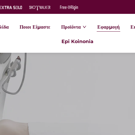
λίδα
Ποιοι Είμαστε
Προϊόντα
Εφαρμογή
Ει
Epi Koinonia