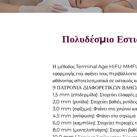
Πολυδέσμιο Εστ
Η μέθοδος Terminal Age HIFU MMFU παρ
εφαρμογής ενώ αφήνει τους περιβάλλοντε
φθάνοντας αποτελεσματικά σε οστικούς κα
9 ΠΑΤΡΟΝΙΑ ΔΙΑΦΟΡΕΤΙΚΩΝ ΒΑΘ
1,5 mm (επιδερμίδα): Στοχεύει ελαφρές ρ
2,0 mm (ρυτίδα): Στοχεύει βαθιές ρυτίδε
3,0 mm (σφίξιμο): Φτάνει στο χιτώνιο κα
4,5 mm (ανύψωση): Φτάνει στο στρώμα 
6,0 mm (καμπύλη): Στοχεύει περιοχές το
8,0 mm (μοντελοποίηση): Στοχεύει βαθύτ
Στρώμα Σφίξιματος Σώματο
10,0 mm (