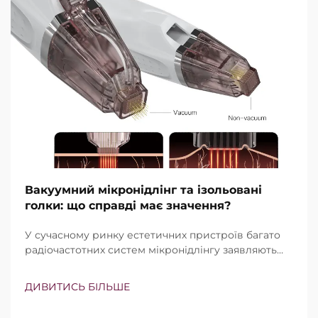
Вакуумний мікронідлінг та ізольовані
голки: що справді має значення?
У сучасному ринку естетичних пристроїв багато
радіочастотних систем мікронідлінгу заявляють
про наявність вакуумної технології та ізольованих
голок. Проте справжнє питання полягає не просто
ДИВИТИСЬ БІЛЬШЕ
в тому, чи існують ці функції, а в тому, наскільки
точно вони працюють під час клінічного