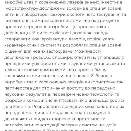
виробництва пікосекундних лазерів значно інвестує в
інфраструктуру досліджень, зокрема в спеціалізовані
оптичні лабораторії, камери екологічного тестування та
високоточні вимірювальні системи, що підтримують
проекти передової розробки. Ця присвяченість
дослідницькій високоякісності дозволяє заводу
створювати нові архітектури лазерів, поліпшувати
характеристики систем та розробляти спеціалізовані
рішення для нових застосувань. Можливості
досліджень і розробок поширюються й на співпрацю з
провідними університетами, науковими установами та
технологічними компаніями, що сприяє обміну
знаннями та прискорює цикли інновацій. Завод з
виробництва пікосекундних лазерів використовує такі
партнерства для отримання доступу до передових
наукових результатів, перевірки нових технологій та
розробки комерційно життєздатних рішень, що корисні
для клієнтів. Розроблені в дослідницьких лабораторіях
передові можливості моделювання та симуляції
дозволяють швидко створювати прототипи та
оптимізувати конструкції лазерних систем ще до їх
фізичної реалізації. Такий підхід скорочує терміни