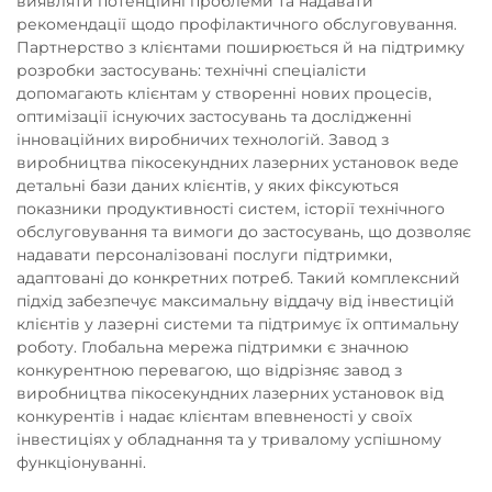
виявляти потенційні проблеми та надавати
рекомендації щодо профілактичного обслуговування.
Партнерство з клієнтами поширюється й на підтримку
розробки застосувань: технічні спеціалісти
допомагають клієнтам у створенні нових процесів,
оптимізації існуючих застосувань та дослідженні
інноваційних виробничих технологій. Завод з
виробництва пікосекундних лазерних установок веде
детальні бази даних клієнтів, у яких фіксуються
показники продуктивності систем, історії технічного
обслуговування та вимоги до застосувань, що дозволяє
надавати персоналізовані послуги підтримки,
адаптовані до конкретних потреб. Такий комплексний
підхід забезпечує максимальну віддачу від інвестицій
клієнтів у лазерні системи та підтримує їх оптимальну
роботу. Глобальна мережа підтримки є значною
конкурентною перевагою, що відрізняє завод з
виробництва пікосекундних лазерних установок від
конкурентів і надає клієнтам впевненості у своїх
інвестиціях у обладнання та у тривалому успішному
функціонуванні.