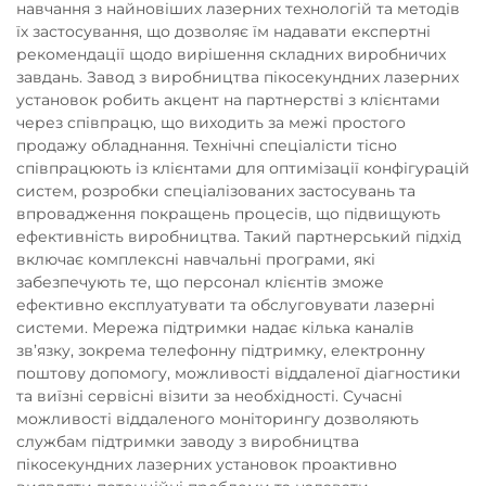
навчання з найновіших лазерних технологій та методів
їх застосування, що дозволяє їм надавати експертні
рекомендації щодо вирішення складних виробничих
завдань. Завод з виробництва пікосекундних лазерних
установок робить акцент на партнерстві з клієнтами
через співпрацю, що виходить за межі простого
продажу обладнання. Технічні спеціалісти тісно
співпрацюють із клієнтами для оптимізації конфігурацій
систем, розробки спеціалізованих застосувань та
впровадження покращень процесів, що підвищують
ефективність виробництва. Такий партнерський підхід
включає комплексні навчальні програми, які
забезпечують те, що персонал клієнтів зможе
ефективно експлуатувати та обслуговувати лазерні
системи. Мережа підтримки надає кілька каналів
зв’язку, зокрема телефонну підтримку, електронну
поштову допомогу, можливості віддаленої діагностики
та виїзні сервісні візити за необхідності. Сучасні
можливості віддаленого моніторингу дозволяють
службам підтримки заводу з виробництва
пікосекундних лазерних установок проактивно