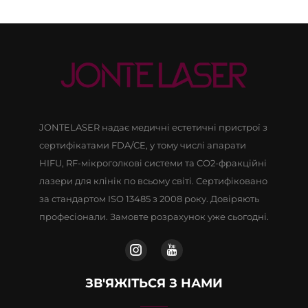
JONTELASER надає медичні естетичні пристрої з
сертифікатами FDA/CE, у тому числі апарати
HIFU, RF-мікроголкові системи та CO2-фракційні
лазери для клінік по всьому світі. Сертифіковано
за стандартом ISO 13485 з 2008 року. Довіряють
професіонали. Замовте розрахунок уже сьогодні.
ЗВ'ЯЖІТЬСЯ З НАМИ