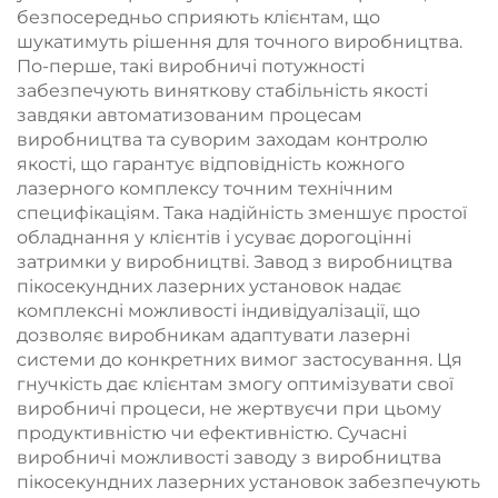
призначений для
зниження ваги та
безпосередньо сприяють клієнтам, що
контурної корекції та
косметичних
шукатимуть рішення для точного виробництва.
схуднення
процедур
По-перше, такі виробничі потужності
забезпечують виняткову стабільність якості
завдяки автоматизованим процесам
виробництва та суворим заходам контролю
якості, що гарантує відповідність кожного
лазерного комплексу точним технічним
специфікаціям. Така надійність зменшує простої
обладнання у клієнтів і усуває дорогоцінні
затримки у виробництві. Завод з виробництва
пікосекундних лазерних установок надає
комплексні можливості індивідуалізації, що
дозволяє виробникам адаптувати лазерні
системи до конкретних вимог застосування. Ця
гнучкість дає клієнтам змогу оптимізувати свої
виробничі процеси, не жертвуєчи при цьому
продуктивністю чи ефективністю. Сучасні
виробничі можливості заводу з виробництва
пікосекундних лазерних установок забезпечують