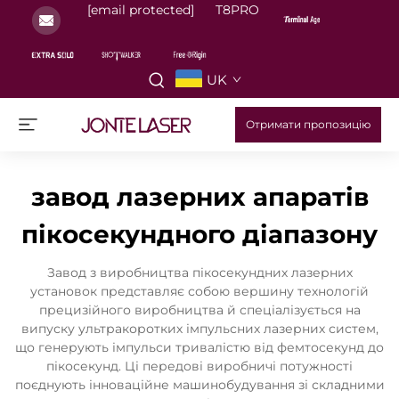
[email protected]
T8PRO
UK
Отримати пропозицію
завод лазерних апаратів
пікосекундного діапазону
Завод з виробництва пікосекундних лазерних
установок представляє собою вершину технологій
прецизійного виробництва й спеціалізується на
випуску ультракоротких імпульсних лазерних систем,
що генерують імпульси тривалістю від фемтосекунд до
пікосекунд. Ці передові виробничі потужності
поєднують інноваційне машинобудування зі складними