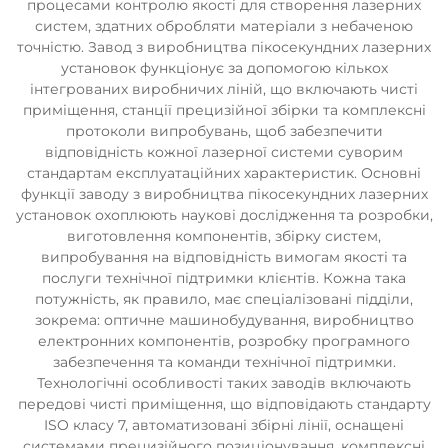
процесами контролю якості для створення лазерних
систем, здатних обробляти матеріали з небаченою
точністю. Завод з виробництва пікосекундних лазерних
установок функціонує за допомогою кількох
інтегрованих виробничих ліній, що включають чисті
приміщення, станції прецизійної збірки та комплексні
протоколи випробувань, щоб забезпечити
відповідність кожної лазерної системи суворим
стандартам експлуатаційних характеристик. Основні
функції заводу з виробництва пікосекундних лазерних
установок охоплюють наукові дослідження та розробки,
виготовлення компонентів, збірку систем,
випробування на відповідність вимогам якості та
послуги технічної підтримки клієнтів. Кожна така
потужність, як правило, має спеціалізовані підділи,
зокрема: оптичне машинобудування, виробництво
електронних компонентів, розробку програмного
забезпечення та команди технічної підтримки.
Технологічні особливості таких заводів включають
передові чисті приміщення, що відповідають стандарту
ISO класу 7, автоматизовані збірні лінії, оснащені
системами прецизійного позиціонування, комплексні