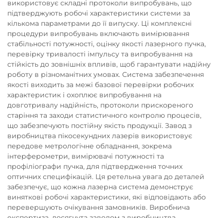
використовує складні протоколи випробувань, що
підтверджують робочі характеристики системи за
кількома параметрами до її випуску. Ці комплексні
процедури випробувань включають вимірювання
стабільності потужності, оцінку якості лазерного пучка,
перевірку тривалості імпульсу та випробування на
стійкість до зовнішніх впливів, щоб гарантувати надійну
роботу в різноманітних умовах. Система забезпечення
якості виходить за межі базової перевірки робочих
характеристик і охоплює випробування на
довготривалу надійність, протоколи прискореного
старіння та заходи статистичного контролю процесів,
що забезпечують постійну якість продукції. Завод з
виробництва пікосекундних лазерів використовує
передове метрологічне обладнання, зокрема
інтерферометри, вимірювачі потужності та
профіліографи пучка, для підтвердження точних
оптичних специфікацій. Ця ретельна увага до деталей
забезпечує, що кожна лазерна система демонструє
виняткові робочі характеристики, які відповідають або
перевершують очікування замовників. Виробнича
експертиза, досягнута заводом з виробництва