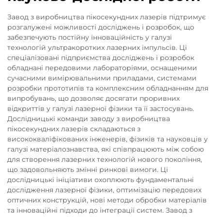
Завод з виробництва пікосекундних лазерів підтримує
розгалужені можливості досліджень і розробок, що
забезпечують постійну інноваційність у галузі
технологій ультракоротких лазерних імпульсів. Ці
спеціалізовані підприємства досліджень і розробок
обладнані передовими лабораторіями, оснащеними
сучасними вимірювальними приладами, системами
розробки прототипів та комплексним обладнанням для
випробувань, що дозволяє досягати проривних
відкриттів у галузі лазерної фізики та її застосувань.
Дослідницькі команди заводу з виробництва
пікосекундних лазерів складаються з
висококваліфікованих інженерів, фізиків та науковців у
галузі матеріалознавства, які співпрацюють між собою
для створення лазерних технологій нового покоління,
що задовольняють змінні ринкові вимоги. Ці
дослідницькі ініціативи охоплюють фундаментальні
дослідження лазерної фізики, оптимізацію передових
оптичних конструкцій, нові методи обробки матеріалів
та інноваційні підходи до інтеграції систем. Завод з