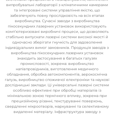
випробувальні лабораторії з кліматичними камерами
та інтегровані системи управління якістю, що
забезпечують повну прослідковість на всіх етапах
виробництва. Сучасні заводи з виробництва
пікосекундних лазерних установок використовують
комп’ютеризовані виробничі процеси, що дозволяють
стабільно випускати лазерні системи високої якості й
одночасно зберігати гнучкість для задоволення
індивідуальних вимог замовників. Продукція заводів з
виробництва пікосекундних лазерних установок
знаходить застосування в багатьох галузях
промисловості, зокрема: виробництво
напівпровідників, виготовлення медичного
обладнання, обробка автокомпонентів, аерокосмічна
галузь, виробництво споживчої електроніки та наукові
дослідницькі заклади. Ці універсальні лазерні системи
особливо ефективні при обробці матеріалів із
мінімальною зоною термічного впливу, зокрема при
прецизійному різанні, текстуруванні поверхонь,
свердленні мікроотворів, маркуванні та селективному
видаленні матеріалу. Інфраструктура заводу з