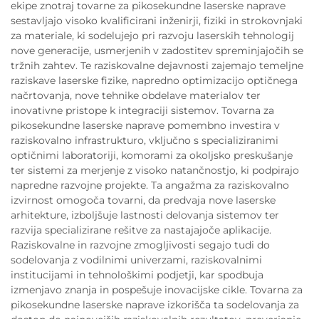
ekipe znotraj tovarne za pikosekundne laserske naprave
sestavljajo visoko kvalificirani inženirji, fiziki in strokovnjaki
za materiale, ki sodelujejo pri razvoju laserskih tehnologij
nove generacije, usmerjenih v zadostitev spreminjajočih se
tržnih zahtev. Te raziskovalne dejavnosti zajemajo temeljne
raziskave laserske fizike, napredno optimizacijo optičnega
načrtovanja, nove tehnike obdelave materialov ter
inovativne pristope k integraciji sistemov. Tovarna za
pikosekundne laserske naprave pomembno investira v
raziskovalno infrastrukturo, vključno s specializiranimi
optičnimi laboratoriji, komorami za okoljsko preskušanje
ter sistemi za merjenje z visoko natančnostjo, ki podpirajo
napredne razvojne projekte. Ta angažma za raziskovalno
izvirnost omogoča tovarni, da predvaja nove laserske
arhitekture, izboljšuje lastnosti delovanja sistemov ter
razvija specializirane rešitve za nastajajoče aplikacije.
Raziskovalne in razvojne zmogljivosti segajo tudi do
sodelovanja z vodilnimi univerzami, raziskovalnimi
institucijami in tehnološkimi podjetji, kar spodbuja
izmenjavo znanja in pospešuje inovacijske cikle. Tovarna za
pikosekundne laserske naprave izkorišča ta sodelovanja za