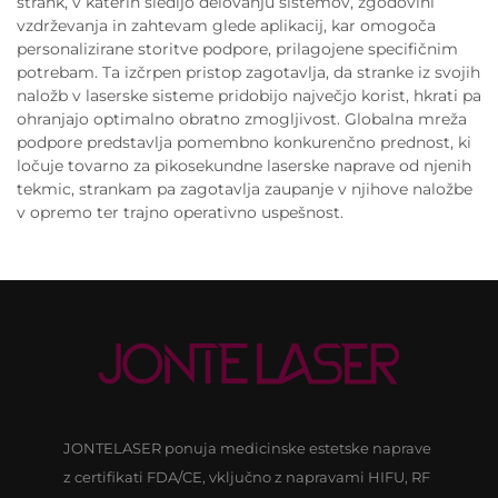
strank, v katerih sledijo delovanju sistemov, zgodovini
vzdrževanja in zahtevam glede aplikacij, kar omogoča
personalizirane storitve podpore, prilagojene specifičnim
potrebam. Ta izčrpen pristop zagotavlja, da stranke iz svojih
naložb v laserske sisteme pridobijo največjo korist, hkrati pa
ohranjajo optimalno obratno zmogljivost. Globalna mreža
podpore predstavlja pomembno konkurenčno prednost, ki
ločuje tovarno za pikosekundne laserske naprave od njenih
tekmic, strankam pa zagotavlja zaupanje v njihove naložbe
v opremo ter trajno operativno uspešnost.
JONTELASER ponuja medicinske estetske naprave
z certifikati FDA/CE, vključno z napravami HIFU, RF