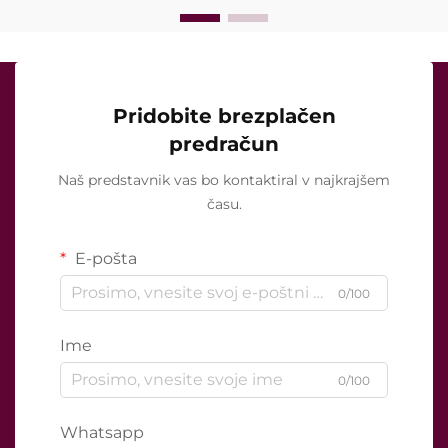
Pridobite brezplačen
predračun
Naš predstavnik vas bo kontaktiral v najkrajšem
času.
E-pošta
0/100
Ime
0/100
Whatsapp