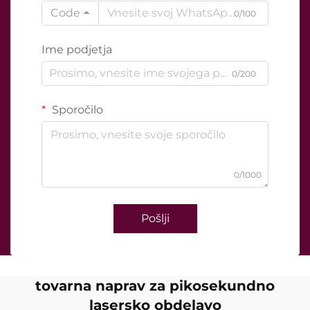
Code
0/100
Ime podjetja
0/200
Sporočilo
0/1000
Pošlji
tovarna naprav za pikosekundno
lasersko obdelavo