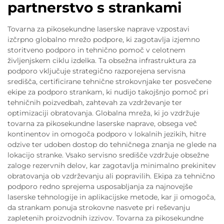
partnerstvo s strankami
Tovarna za pikosekundne laserske naprave vzpostavi
izčrpno globalno mrežo podpore, ki zagotavlja izjemno
storitveno podporo in tehnično pomoč v celotnem
življenjskem ciklu izdelka. Ta obsežna infrastruktura za
podporo vključuje strategično razporejena servisna
središča, certificirane tehnične strokovnjake ter posvečene
ekipe za podporo strankam, ki nudijo takojšnjo pomoč pri
tehničnih poizvedbah, zahtevah za vzdrževanje ter
optimizaciji obratovanja. Globalna mreža, ki jo vzdržuje
tovarna za pikosekundne laserske naprave, obsega več
kontinentov in omogoča podporo v lokalnih jezikih, hitre
odzive ter udoben dostop do tehničnega znanja ne glede na
lokacijo stranke. Vsako servisno središče vzdržuje obsežne
zaloge rezervnih delov, kar zagotavlja minimalno prekinitev
obratovanja ob vzdrževanju ali popravilih. Ekipa za tehnično
podporo redno sprejema usposabljanja za najnovejše
laserske tehnologije in aplikacijske metode, kar ji omogoča,
da strankam ponuja strokovne nasvete pri reševanju
zapletenih proizvodnih izzivov. Tovarna za pikosekundne