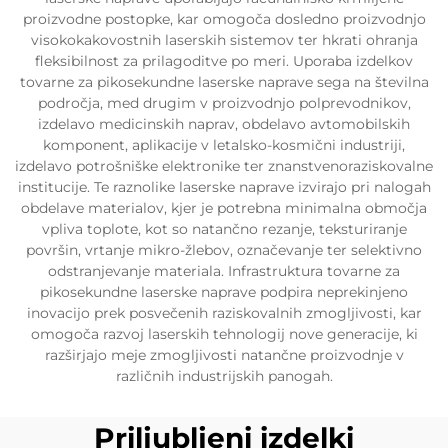
proizvodne postopke, kar omogoča dosledno proizvodnjo
visokokakovostnih laserskih sistemov ter hkrati ohranja
fleksibilnost za prilagoditve po meri. Uporaba izdelkov
tovarne za pikosekundne laserske naprave sega na številna
področja, med drugim v proizvodnjo polprevodnikov,
izdelavo medicinskih naprav, obdelavo avtomobilskih
komponent, aplikacije v letalsko-kosmični industriji,
izdelavo potrošniške elektronike ter znanstvenoraziskovalne
institucije. Te raznolike laserske naprave izvirajo pri nalogah
obdelave materialov, kjer je potrebna minimalna območja
vpliva toplote, kot so natančno rezanje, teksturiranje
površin, vrtanje mikro-žlebov, označevanje ter selektivno
odstranjevanje materiala. Infrastruktura tovarne za
pikosekundne laserske naprave podpira neprekinjeno
inovacijo prek posvečenih raziskovalnih zmogljivosti, kar
omogoča razvoj laserskih tehnologij nove generacije, ki
razširjajo meje zmogljivosti natančne proizvodnje v
različnih industrijskih panogah.
Priljubljeni izdelki