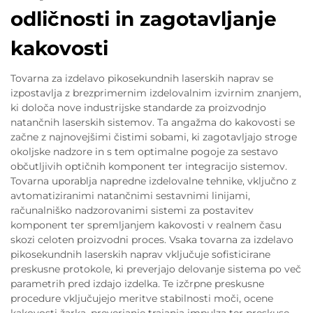
odličnosti in zagotavljanje
kakovosti
Tovarna za izdelavo pikosekundnih laserskih naprav se
izpostavlja z brezprimernim izdelovalnim izvirnim znanjem,
ki določa nove industrijske standarde za proizvodnjo
natančnih laserskih sistemov. Ta angažma do kakovosti se
začne z najnovejšimi čistimi sobami, ki zagotavljajo stroge
okoljske nadzore in s tem optimalne pogoje za sestavo
občutljivih optičnih komponent ter integracijo sistemov.
Tovarna uporablja napredne izdelovalne tehnike, vključno z
avtomatiziranimi natančnimi sestavnimi linijami,
računalniško nadzorovanimi sistemi za postavitev
komponent ter spremljanjem kakovosti v realnem času
skozi celoten proizvodni proces. Vsaka tovarna za izdelavo
pikosekundnih laserskih naprav vključuje sofisticirane
preskusne protokole, ki preverjajo delovanje sistema po več
parametrih pred izdajo izdelka. Te izčrpne preskusne
procedure vključujejo meritve stabilnosti moči, ocene
kakovosti žarka, preverjanje trajanja impulza ter preskuse