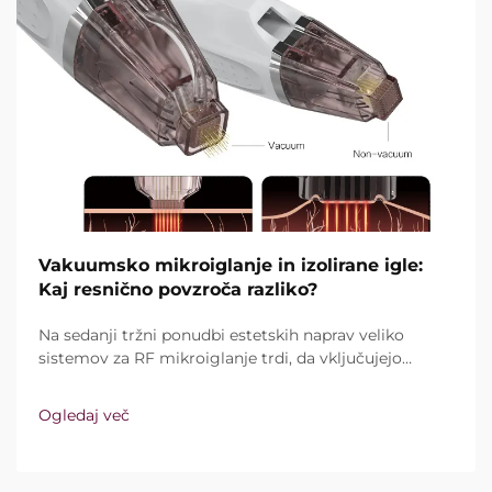
Vakuumsko mikroiglanje in izolirane igle:
Kaj resnično povzroča razliko?
Na sedanji tržni ponudbi estetskih naprav veliko
sistemov za RF mikroiglanje trdi, da vključujejo
vakuumsko tehnologijo in izolirane igle. Ključno
vprašanje pa ni le, ali te funkcije sploh obstajajo,
Ogledaj več
temveč kako natančno delujejo med kliničnim
zdravljenjem ...