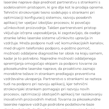
laserske naprave daje prednost partnerstvu s strankami s
sodelovalnim pristopom, ki gre dlje kot le prodaja opreme.
Tehnični strokovnjaki tesno sodelujejo s strankami pri
optimizaciji konfiguracij sistemov, razvoju posebnih
aplikacij ter vpeljavi izboljšav procesov, ki povečajo
učinkovitost proizvodnje. Takšen partnerstveni pristop
vključuje izčrpna usposabljanja, ki zagotavljajo, da osebje
stranke lahko laserske sisteme učinkovito upravlja in
vzdržuje. Mreža podpore nudi več komunikacijskih kanalov,
med drugim telefonsko podporo, e-poštno pomoč,
možnosti oddaljene diagnostike ter obisk na kraju samem,
kadar je to potrebno. Napredne možnosti oddaljenega
spremljanja omogočajo ekipam za podporo tovarne za
pikosekundne laserske naprave, da proaktivno zaznajo
morebitne težave in strankam predlagajo preventivna
vzdrževalna ukrepanja. Partnerstvo s strankami se razteza
tudi na podporo pri razvoju aplikacij, kjer tehnični
strokovnjaki strankam pomagajo pri razvoju novih
procesov, optimizaciji obstoječih aplikacij ter raziskovanju
inovativnih proizvodnih metod. Tovarna za pikosekundne
laserske naprave vzdržuje podrobne podatkovne baze