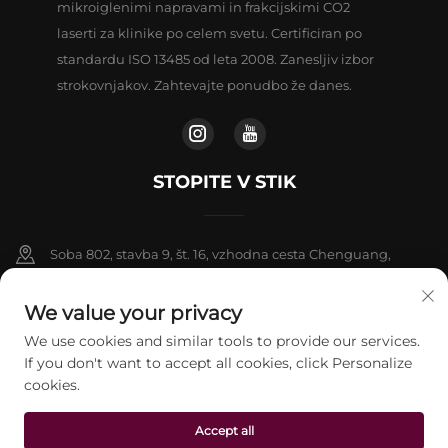
mikroiglenimi napravami in frakcijskimi CO2
laserti za klinike po celem svetu. Certificiran po
standardu ISO 13485 od leta 2008. Zanesljiv izbor
strokovnjakov. Zahtevajte ponudbo že danes.
STOPITE V STIK
Soba 802, stavba 9, št. 16, vzhodna cesta Chenguang,
okrožje Fangshan, Peking
We value your privacy
+86-13911459627
We use cookies and similar tools to provide our services.
If you don't want to accept all cookies, click Personalize
[email protected]
cookies.
Accept all
Avtorske pravice © 2026 beijing Jontelaser Technology CO.,LTD. Vse