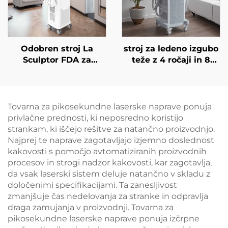
Odobren stroj La
stroj za ledeno izgubo
Sculptor FDA za
teže z 4 ročaji in 8
zmanjševanje
zamenljivimi glavami,
maščobe in celulita z
tehnologija hladnega
diodnim laserjem 1060
hlajenja za 360°,
nm za oblikovanje
krioterapija za izgubo
Tovarna za pikosekundne laserske naprave ponuja
telesa in izgubo teže
teže in lepotne
privlačne prednosti, ki neposredno koristijo
namene
strankam, ki iščejo rešitve za natančno proizvodnjo.
Najprej te naprave zagotavljajo izjemno doslednost
kakovosti s pomočjo avtomatiziranih proizvodnih
procesov in strogi nadzor kakovosti, kar zagotavlja,
da vsak laserski sistem deluje natančno v skladu z
določenimi specifikacijami. Ta zanesljivost
zmanjšuje čas nedelovanja za stranke in odpravlja
draga zamujanja v proizvodnji. Tovarna za
pikosekundne laserske naprave ponuja izčrpne