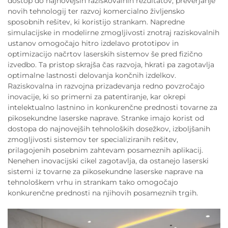
dostop do najnovejših raziskovalnih rezultatov, preverjanje
novih tehnologij ter razvoj komercialno življensko
sposobnih rešitev, ki koristijo strankam. Napredne
simulacijske in modelirne zmogljivosti znotraj raziskovalnih
ustanov omogočajo hitro izdelavo prototipov in
optimizacijo načrtov laserskih sistemov še pred fizično
izvedbo. Ta pristop skrajša čas razvoja, hkrati pa zagotavlja
optimalne lastnosti delovanja končnih izdelkov.
Raziskovalna in razvojna prizadevanja redno povzročajo
inovacije, ki so primerni za patentiranje, kar okrepi
intelektualno lastnino in konkurenčne prednosti tovarne za
pikosekundne laserske naprave. Stranke imajo korist od
dostopa do najnovejših tehnoloških dosežkov, izboljšanih
zmogljivosti sistemov ter specializiranih rešitev,
prilagojenih posebnim zahtevam posameznih aplikacij.
Nenehen inovacijski cikel zagotavlja, da ostanejo laserski
sistemi iz tovarne za pikosekundne laserske naprave na
tehnološkem vrhu in strankam tako omogočajo
konkurenčne prednosti na njihovih posameznih trgih.