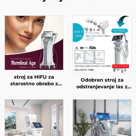
stroj za HIFU za
Odobren stroj za
starostno obrabo z
odstranjevanje las z
natančnim
diodnim laserjem FDA,
zdravljenjem na 4
MDR, MDSAP, 600 W,
frekvencah,
1200 W, 1800 W, 3000
dvigovanje obraza,
W, 4 v 1 z zamenljivimi
napenjanje kože in
glavami, valovne
modeliranje telesa
dolžine 755 nm, 808
nm, 940 nm, 1064 nm