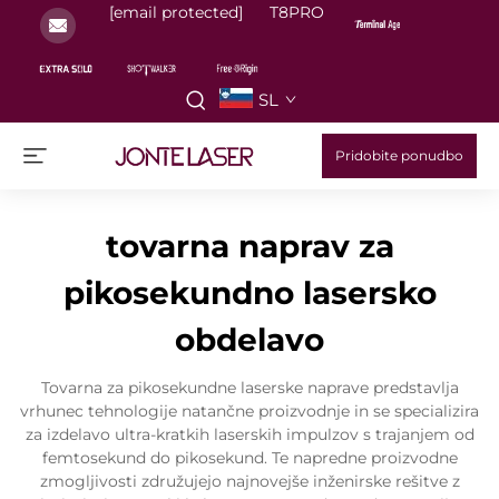
[email protected]
T8PRO
SL
Pridobite ponudbo
tovarna naprav za
pikosekundno lasersko
obdelavo
Tovarna za pikosekundne laserske naprave predstavlja
vrhunec tehnologije natančne proizvodnje in se specializira
za izdelavo ultra-kratkih laserskih impulzov s trajanjem od
femtosekund do pikosekund. Te napredne proizvodne
zmogljivosti združujejo najnovejše inženirske rešitve z