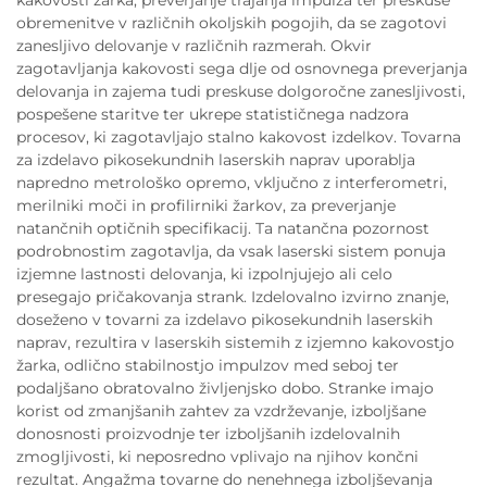
obremenitve v različnih okoljskih pogojih, da se zagotovi
zanesljivo delovanje v različnih razmerah. Okvir
zagotavljanja kakovosti sega dlje od osnovnega preverjanja
delovanja in zajema tudi preskuse dolgoročne zanesljivosti,
pospešene staritve ter ukrepe statističnega nadzora
procesov, ki zagotavljajo stalno kakovost izdelkov. Tovarna
za izdelavo pikosekundnih laserskih naprav uporablja
napredno metrološko opremo, vključno z interferometri,
merilniki moči in profilirniki žarkov, za preverjanje
natančnih optičnih specifikacij. Ta natančna pozornost
podrobnostim zagotavlja, da vsak laserski sistem ponuja
izjemne lastnosti delovanja, ki izpolnjujejo ali celo
presegajo pričakovanja strank. Izdelovalno izvirno znanje,
doseženo v tovarni za izdelavo pikosekundnih laserskih
naprav, rezultira v laserskih sistemih z izjemno kakovostjo
žarka, odlično stabilnostjo impulzov med seboj ter
podaljšano obratovalno življenjsko dobo. Stranke imajo
korist od zmanjšanih zahtev za vzdrževanje, izboljšane
donosnosti proizvodnje ter izboljšanih izdelovalnih
zmogljivosti, ki neposredno vplivajo na njihov končni
rezultat. Angažma tovarne do nenehnega izboljševanja