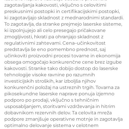
zagotavljanja kakovosti, vključno s celovitimi
preskusnimi postopki in certifikacijskimi postopki,
ki zagotavljajo skladnost z mednarodnimi standardi.
To zagotavlja, da stranke prejmejo laserske sisteme,
ki izpolnjujejo ali celo presegajo pričakovane
zmogljivosti, hkrati pa ohranjajo skladnost z
regulativnimi zahtevami. Cena–učinkovitost
predstavlja še eno pomembno prednost, saj
učinkoviti proizvodni procesi tovarne in ekonomija
obsega omogočajo konkurenčne cene brez izgube
kakovosti. Stranke tako dobijo dostop do laserske
tehnologije visoke ravnine po razumnih
investicijskih stroških, kar izboljša njihov
konkurenčni položaj na ustreznih trgih. Tovarna za
pikosekundne laserske naprave ponuja izjemno
podporo po prodaji, vključno s tehničnim
usposabljanjem, storitvami vzdrževanja in hitrim
dobavnikom rezervnih delov. Ta celovita mreža
podpore zmanjšuje operativne motnje in zagotavlja
optimalno delovanje sistema v celotnem