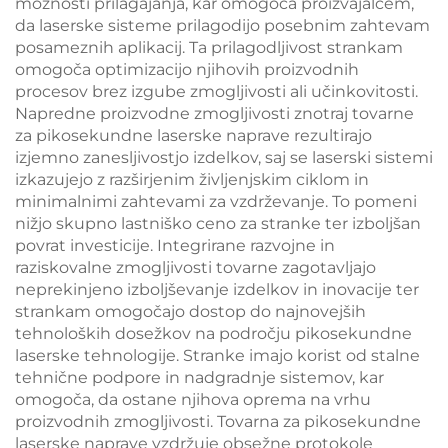
možnosti prilagajanja, kar omogoča proizvajalcem,
da laserske sisteme prilagodijo posebnim zahtevam
posameznih aplikacij. Ta prilagodljivost strankam
omogoča optimizacijo njihovih proizvodnih
procesov brez izgube zmogljivosti ali učinkovitosti.
Napredne proizvodne zmogljivosti znotraj tovarne
za pikosekundne laserske naprave rezultirajo
izjemno zanesljivostjo izdelkov, saj se laserski sistemi
izkazujejo z razširjenim življenjskim ciklom in
minimalnimi zahtevami za vzdrževanje. To pomeni
nižjo skupno lastniško ceno za stranke ter izboljšan
povrat investicije. Integrirane razvojne in
raziskovalne zmogljivosti tovarne zagotavljajo
neprekinjeno izboljševanje izdelkov in inovacije ter
strankam omogočajo dostop do najnovejših
tehnoloških dosežkov na področju pikosekundne
laserske tehnologije. Stranke imajo korist od stalne
tehnične podpore in nadgradnje sistemov, kar
omogoča, da ostane njihova oprema na vrhu
proizvodnih zmogljivosti. Tovarna za pikosekundne
laserske naprave vzdržuje obsežne protokole