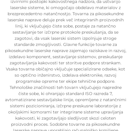
izvirnimi postopki kakovostnega nadzora, da ustvarijo
laserske sisteme, ki omogočajo obdelavo materialov z
brezprecedentno natančnostjo. Tovarna za pikosekundne
laserske naprave deluje prek več integriranih proizvodnih
linij, ki vključujejo čiste sobe, postaje za natančno
sestavljanje ter izčrpne protokole preskušanja, da se
zagotovi, da vsak laserski sistem izpolnjuje stroge
standarde zmogljivosti. Glavne funkcije tovarne za
pikosekundne laserske naprave zajemajo raziskave in razvoj,
izdelavo komponent, sestavljanje sistemov, preskušanje
zagotavljanja kakovosti ter storitve podpore strankam.
Vsaka tovarna običajno vključuje specializirane odseke, kot
so optično inženirstvo, izdelava elektronike, razvoj
programske opreme ter ekipe tehnične podpore.
Tehnološke značilnosti teh tovarn vključujejo napredne
čiste sobe, ki ohranjajo standard ISO razreda 7,
avtomatizirane sestavljalske linije, opremljene z natančnimi
sistemi pozicioniranja, izčrpne preskusne laboratorije z
okoljskimi komorami ter integrirane sisteme upravljanja
kakovosti, ki zagotavljajo sledljivost skozi celoten
proizvodni proces. Sodobne tovarne za pikosekundne
laserske naprave uporabljajo računalniško krmiljene