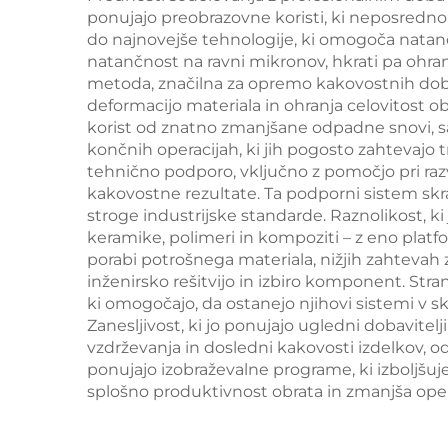
napenjanje kože in
ponujajo preobrazovne koristi, ki neposredno 
modeliranje telesa
do najnovejše tehnologije, ki omogoča natan
gl
natančnost na ravni mikronov, hkrati pa ohran
dol
metoda, značilna za opremo kakovostnih doba
deformacijo materiala in ohranja celovitost ob
nm
korist od znatno zmanjšane odpadne snovi, s
končnih operacijah, ki jih pogosto zahtevajo t
tehnično podporo, vključno z pomočjo pri razv
kakovostne rezultate. Ta podporni sistem skra
stroge industrijske standarde. Raznolikost, ki
keramike, polimeri in kompoziti – z eno plat
porabi potrošnega materiala, nižjih zahtevah za
inženirsko rešitvijo in izbiro komponent. Str
ki omogočajo, da ostanejo njihovi sistemi v s
Zanesljivost, ki jo ponujajo ugledni dobavite
vzdrževanja in dosledni kakovosti izdelkov, od
ponujajo izobraževalne programe, ki izboljšu
splošno produktivnost obrata in zmanjša ope