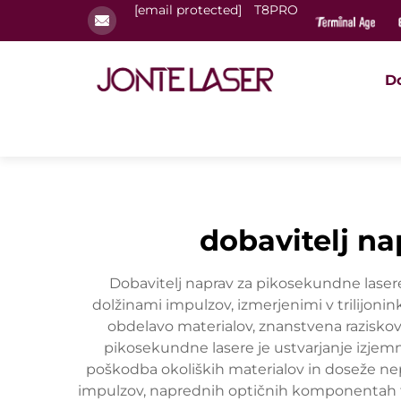
[email protected]
T8PRO
D
dobavitelj n
Dobavitelj naprav za pikosekundne lasere p
dolžinami impulzov, izmerjenimi v trilijonink
obdelavo materialov, znanstvena raziskov
pikosekundne lasere je ustvarjanje izjemn
poškodba okoliških materialov in doseže nep
impulzov, naprednih optičnih komponentah te