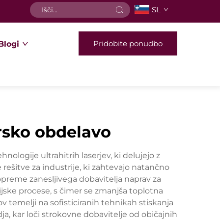
SL
Pridobite ponudbo
Blogi
rsko obdelavo
ologije ultrahitrih laserjev, ki delujejo z
e rešitve za industrije, ki zahtevajo natančno
opreme zanesljivega dobavitelja naprav za
ijske procese, s čimer se zmanjša toplotna
temelji na sofisticiranih tehnikah stiskanja
 kar loči strokovne dobavitelje od običajnih