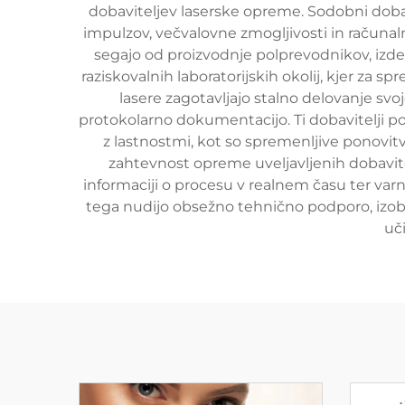
dobaviteljev laserske opreme. Sodobni dobav
impulzov, večvalovne zmogljivosti in računal
segajo od proizvodnje polprevodnikov, izd
raziskovalnih laboratorijskih okolij, kjer z
lasere zagotavljajo stalno delovanje sv
protokolarno dokumentacijo. Ti dobavitelji p
z lastnostmi, kot so spremenljive ponovitv
zahtevnost opreme uveljavljenih dobavite
informaciji o procesu v realnem času ter var
tega nudijo obsežno tehnično podporo, izobr
uč