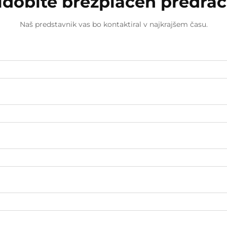
idobite brezplačen predra
Naš predstavnik vas bo kontaktiral v najkrajšem času.