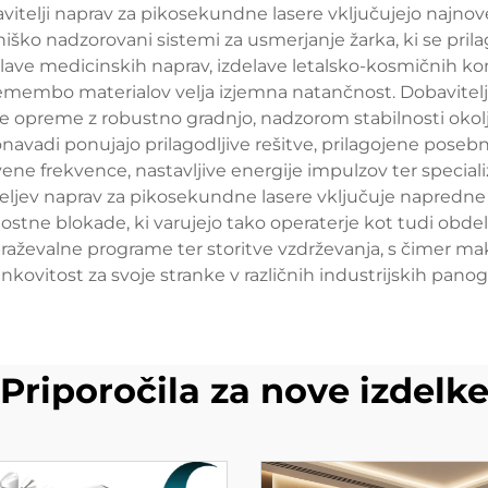
itelji naprav za pikosekundne lasere vključujejo najnove
niško nadzorovani sistemi za usmerjanje žarka, ki se pri
elave medicinskih naprav, izdelave letalsko-kosmičnih 
a spremembo materialov velja izjemna natančnost. Dobavit
oje opreme z robustno gradnjo, nadzorom stabilnosti okol
onavadi ponujajo prilagodljive rešitve, prilagojene pos
ene frekvence, nastavljive energije impulzov ter speciali
ljev naprav za pikosekundne lasere vključuje napredne s
nostne blokade, ki varujejo tako operaterje kot tudi obd
aževalne programe ter storitve vzdrževanja, s čimer ma
inkovitost za svoje stranke v različnih industrijskih panog
Priporočila za nove izdelk