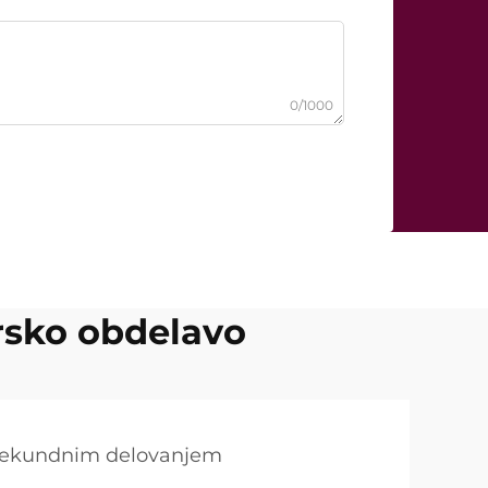
0/1000
rsko obdelavo
kosekundnim delovanjem