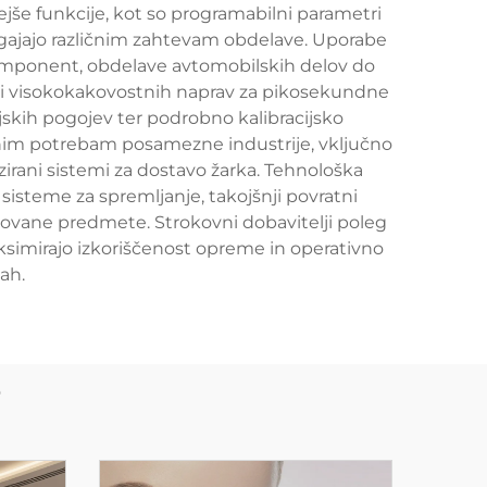
jše funkcije, kot so programabilni parametri
lagajajo različnim zahtevam obdelave. Uporabe
komponent, obdelave avtomobilskih delov do
elji visokokakovostnih naprav za pikosekundne
jskih pogojev ter podrobno kalibracijsko
ebnim potrebam posamezne industrije, vključno
zirani sistemi za dostavo žarka. Tehnološka
isteme za spremljanje, takojšnji povratni
elovane predmete. Strokovni dobavitelji poleg
ksimirajo izkoriščenost opreme in operativno
ah.
e