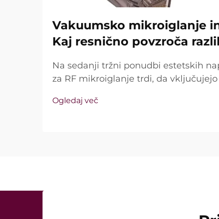
Vakuumsko mikroiglanje in 
Kaj resnično povzroča razl
Na sedanji tržni ponudbi estetskih na
za RF mikroiglanje trdi, da vključuje
tehnologijo in izolirane igle. Ključno vp
Ogledaj več
te funkcije sploh obstajajo, temveč k
med kliničnim zdravljenjem ...