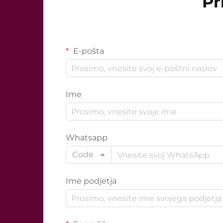
Pr
E-pošta
Ime
Whatsapp
Code
Ime podjetja