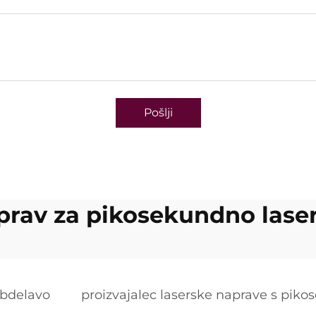
Pošlji
aprav za pikosekundno lase
obdelavo
proizvajalec laserske naprave s pi