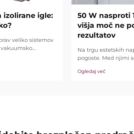
izolirane igle:
50 W nasproti 
iko?
višja moč ne p
rezultatov
prav veliko sistemov
jo vakuumsko
Na trgu estetskih na
rašanje pa ni le, ali
pogoste. Med njimi 
ako natančno delujejo
kot ključna prodajna 
Ogledaj več
resničnost precej dr
imenovana »moč« ...