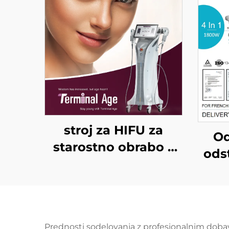
stroj za HIFU za
Od
starostno obrabo z
odst
natančnim
di
zdravljenjem na 4
FDA
frekvencah,
600
dvigovanje obraza,
W, 
Prednosti sodelovanja z profesionalnim doba