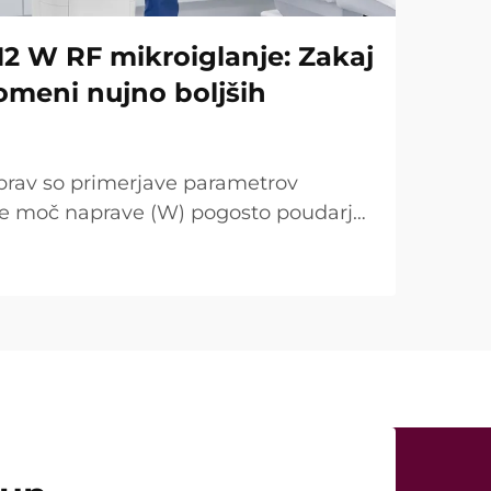
12 W RF mikroiglanje: Zakaj
omeni nujno boljših
prav so primerjave parametrov
se moč naprave (W) pogosto poudarja
točka. Vendar je s kliničnega vidika
ugačna. V mnogih primerih tako