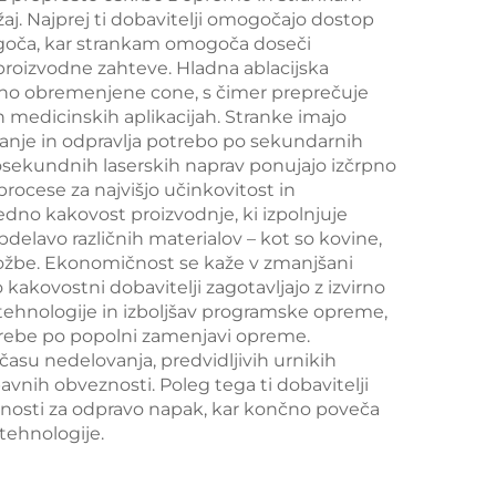
aj. Najprej ti dobavitelji omogočajo dostop
o
mogoča, kar strankam omogoča doseči
no
 proizvodne zahteve. Hladna ablacijska
tno obremenjene cone, s čimer preprečuje
čnih
in medicinskih aplikacijah. Stranke imajo
anje in odpravlja potrebo po sekundarnih
pikosekundnih laserskih naprav ponujajo izčrpno
rocese za najvišjo učinkovitost in
edno kakovost proizvodnje, ki izpolnjuje
bdelavo različnih materialov – kot so kovine,
aložbe. Ekonomičnost se kaže v zmanjšani
 kakovostni dobavitelji zagotavljajo z izvirno
 tehnologije in izboljšav programske opreme,
potrebe po popolni zamenjavi opreme.
času nedelovanja, predvidljivih urnikih
avnih obveznosti. Poleg tega ti dobavitelji
obnosti za odpravo napak, kar končno poveča
tehnologije.