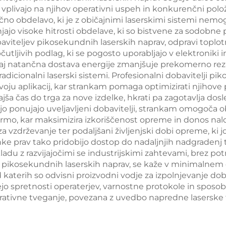
zamenljivimi
vplivajo na njihov operativni uspeh in konkurenčni polož
neprekinjen
čno obdelavo, ki je z običajnimi laserskimi sistemi ne
avami, valovne
brezkontakt
jajo visoke hitrosti obdelave, ki so bistvene za sodobne
žine 755 nm, 808
viteljev pikosekundnih laserskih naprav, odpravi toplo
uporabo v klini
čutljivih podlag, ki se pogosto uporabljajo v elektroniki 
, 940 nm, 1064
razmerah
aj natančna dostava energije zmanjšuje prekomerno rez
nm
radicionalni laserski sistemi. Profesionalni dobavitelji 
oju aplikacij, kar strankam pomaga optimizirati njihove p
jša čas do trga za nove izdelke, hkrati pa zagotavlja dosl
 jo ponujajo uveljavljeni dobavitelji, strankam omogoča o
formo, kar maksimizira izkoriščenost opreme in donos n
 vzdrževanje ter podaljšani življenjski dobi opreme, ki jo
anke prav tako pridobijo dostop do nadaljnjih nadgradenj
kladu z razvijajočimi se industrijskimi zahtevami, brez 
lji pikosekundnih laserskih naprav, se kaže v minimalnem 
 katerih so odvisni proizvodni vodje za izpolnjevanje dob
jejo spretnosti operaterjev, varnostne protokole in spos
rativne tveganje, povezana z uvedbo napredne laserske 