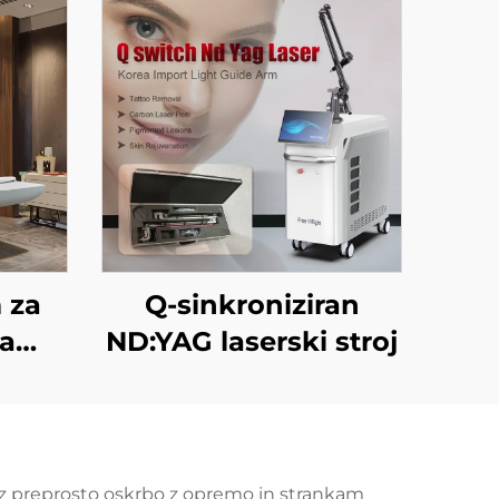
 za
Q-sinkroniziran
za
ND:YAG laserski stroj
mene
ere,
in,
čito,
ez preprosto oskrbo z opremo in strankam