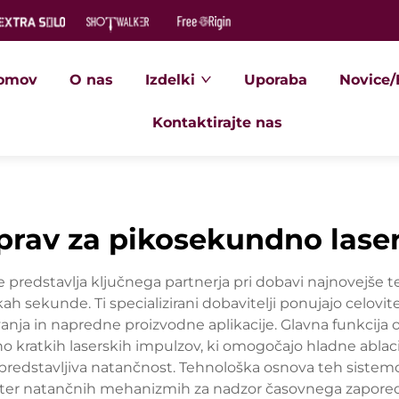
omov
O nas
Izdelki
Uporaba
Novice/
Kontaktirajte nas
aprav za pikosekundno lase
redstavlja ključnega partnerja pri dobavi najnovejše tehn
ah sekunde. Ti specializirani dobavitelji ponujajo celovit
anja in napredne proizvodne aplikacije. Glavna funkcija 
o kratkih laserskih impulzov, ki omogočajo hladne ablac
redstavljiva natančnost. Tehnološka osnova teh sistemov 
r natančnih mehanizmih za nadzor časovnega zaporedja,