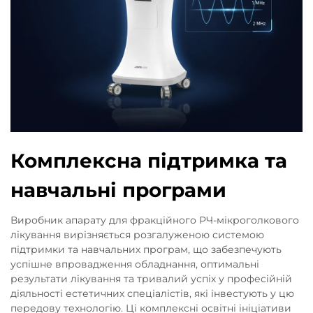
Комплексна підтримка та
навчальні програми
Виробник апарату для фракційного РЧ-мікроголкового
лікування вирізняється розгалуженою системою
підтримки та навчальних програм, що забезпечують
успішне впровадження обладнання, оптимальні
результати лікування та тривалий успіх у професійній
діяльності естетичних спеціалістів, які інвестують у цю
передову технологію. Ці комплексні освітні ініціативи