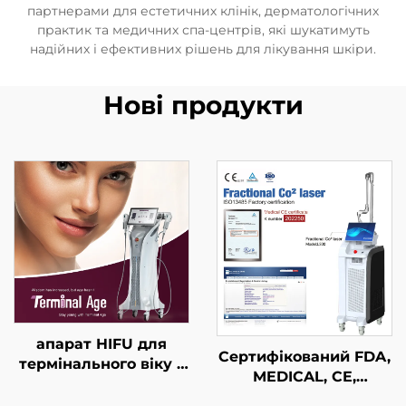
партнерами для естетичних клінік, дерматологічних
практик та медичних спа-центрів, які шукатимуть
надійних і ефективних рішень для лікування шкіри.
Нові продукти
апарат HIFU для
Сертифікований FDA,
термінального віку з
MEDICAL, CE,
точним лікуванням
MMDSAP апарат із
на 4 частотах,