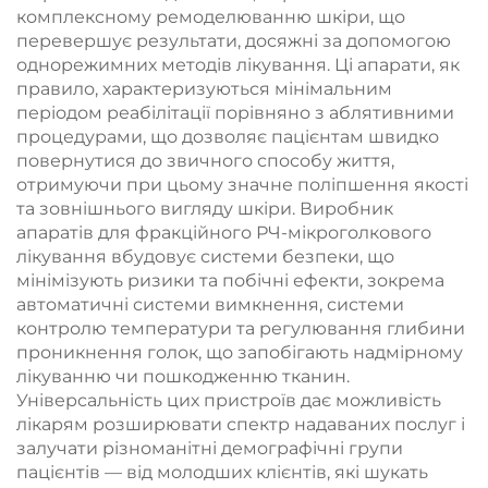
комплексному ремоделюванню шкіри, що
перевершує результати, досяжні за допомогою
однорежимних методів лікування. Ці апарати, як
правило, характеризуються мінімальним
періодом реабілітації порівняно з аблятивними
процедурами, що дозволяє пацієнтам швидко
повернутися до звичного способу життя,
отримуючи при цьому значне поліпшення якості
та зовнішнього вигляду шкіри. Виробник
апаратів для фракційного РЧ-мікроголкового
лікування вбудовує системи безпеки, що
мінімізують ризики та побічні ефекти, зокрема
автоматичні системи вимкнення, системи
контролю температури та регулювання глибини
проникнення голок, що запобігають надмірному
лікуванню чи пошкодженню тканин.
Універсальність цих пристроїв дає можливість
лікарям розширювати спектр надаваних послуг і
залучати різноманітні демографічні групи
пацієнтів — від молодших клієнтів, які шукать