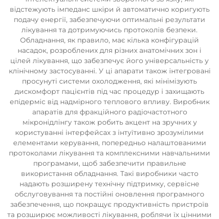
відстежують імпеданс шкіри й автоматично коригують
подачу енергії, забезпечуючи оптимальні результати
лікування та дотримуючись протоколів безпеки.
Обладнання, як правило, має кілька конфігурацій
насадок, розроблених для різних анатомічних зон і
цілей лікування, що забезпечує його універсальність у
клінічному застосуванні. У ці апарати також інтегровані
просунуті системи охолодження, які мінімізують
дискомфорт пацієнтів під час процедур і захищають
епідерміс від надмірного теплового впливу. Виробник
апаратів для фракційного радіочастотного
мікронідлінгу також робить акцент на зручних у
користуванні інтерфейсах з інтуїтивно зрозумілими
елементами керування, попередньо налаштованими
протоколами лікування та комплексними навчальними
програмами, щоб забезпечити правильне
використання обладнання. Такі виробники часто
надають розширену технічну підтримку, сервісне
обслуговування та постійні оновлення програмного
забезпечення, що покращує продуктивність пристроїв
та розширює можливості лікування, роблячи їх цінними