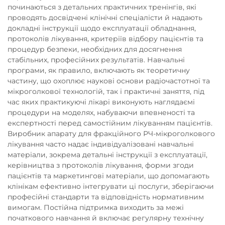
починаються з детальних практичних тренінгів, які
проводять досвідчені клінічні спеціалісти й надають
докладні інструкції щодо експлуатації обладнання,
протоколів лікування, критеріїв відбору пацієнтів та
процедур безпеки, необхідних для досягнення
стабільних, професійних результатів. Навчальні
програми, як правило, включають як теоретичну
частину, що охоплює наукові основи радіочастотної та
мікроголкової технологій, так і практичні заняття, під
час яких практикуючі лікарі виконують наглядаємі
процедури на моделях, набуваючи впевненості та
експертності перед самостійним лікуванням пацієнтів.
Виробник апарату для фракційного РЧ-мікроголкового
лікування часто надає індивідуалізовані навчальні
матеріали, зокрема детальні інструкції з експлуатації,
керівництва з протоколів лікування, форми згоди
пацієнтів та маркетингові матеріали, що допомагають
клінікам ефективно інтегрувати ці послуги, зберігаючи
професійні стандарти та відповідність нормативним
вимогам. Постійна підтримка виходить за межі
початкового навчання й включає регулярну технічну