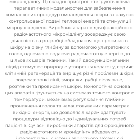
мікронідлінгу. Ці складні пристрої інтегрують кілька
терапевтичних модальностей для забезпечення
комплексних процедур омолодження шкіри за рахунок
контрольованої подачі теплової енергії та стимуляції
мікроушкоджень. Виробник апаратів для фракційного
радіочастотного мікронідлінгу зосереджує свою
діяльність на розробці обладнання, що проникає в
шкіру на різну глибину за допомогою ультратонких
голок, одночасно подаючи радіочастотну енергію до
цільових шарів тканини. Такий двофункціональний
підхід стимулює природне утворення колагену, сприяє
клітинній регенерації та вирішує різні проблеми шкіри,
зокрема: тонкі лінії, зморшки, рубці після акне,
розтяжки та провисання шкіри. Технологічна основа
цих апаратів ґрунтується на системах точного контролю
температури, механізмах регулювання глибини
проникнення голок та налаштовуваних параметрах
вихідної енергії, що дозволяє лікарям адаптувати
процедури відповідно до індивідуальних потреб
пацієнтів. Сучасні виробники апаратів для фракційного
радіочастотного мікронідлінгу вбудовують
інтелектуальні системи зворотного зв’язку, які