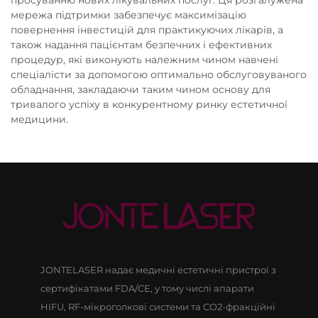
мережа підтримки забезпечує максимізацію
повернення інвестицій для практикуючих лікарів, а
також надання пацієнтам безпечних і ефективних
процедур, які виконують належним чином навчені
спеціалісти за допомогою оптимально обслуговуваного
обладнання, закладаючи таким чином основу для
тривалого успіху в конкурентному ринку естетичної
медицини.
JONTELASER надає медичні естетичні пристрої з
сертифікатами FDA/CE, у тому числі апарати
HIFU, RF-мікроголкові системи та CO2-фракційні