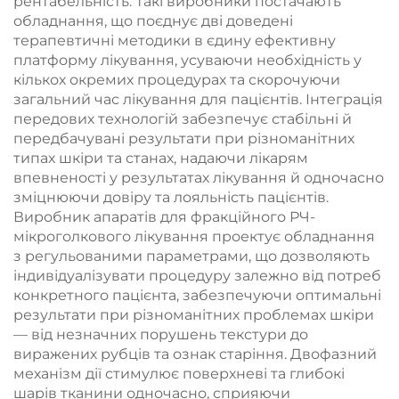
рентабельність. Такі виробники постачають
обладнання, що поєднує дві доведені
терапевтичні методики в єдину ефективну
платформу лікування, усуваючи необхідність у
кількох окремих процедурах та скорочуючи
загальний час лікування для пацієнтів. Інтеграція
передових технологій забезпечує стабільні й
передбачувані результати при різноманітних
типах шкіри та станах, надаючи лікарям
впевненості у результатах лікування й одночасно
зміцнюючи довіру та лояльність пацієнтів.
Виробник апаратів для фракційного РЧ-
мікроголкового лікування проектує обладнання
з регульованими параметрами, що дозволяють
індивідуалізувати процедуру залежно від потреб
конкретного пацієнта, забезпечуючи оптимальні
результати при різноманітних проблемах шкіри
— від незначних порушень текстури до
виражених рубців та ознак старіння. Двофазний
механізм дії стимулює поверхневі та глибокі
шарів тканини одночасно, сприяючи