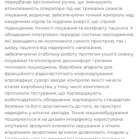
передбачає ергономічні ручки, що зменшують
втомлюваність оператора під час тривалих сеансів
лікування, водночас забезпечуючи точний контроль над
введенням нідлів та подачею енергії, що сприяє
підвищенню точності лікування та комфорту пацієнта. У
обладнанні інтегровані передові системи охолодження,
які захищають як компоненти самого пристрою, так і
шкіру пацієнта від надмірного нагрівання,
забезпечуючи стабільну роботу протягом усього сеансу
лікування та мінімізуючи дискомфорт і ризики
теплових пошкоджень. Виробник апаратів для
фракційного радіочастотного мікронідлування
впроваджує суворі заходи контролю якості на всіх
етапах виробництва, у тому числі комплексні
протоколи тестування, що підтверджують
роботоздатність обладнання, відповідність стандартам
безпеки та його довговічність до того, як пристрої
надходять у клінічні заклади. Точне машинобудування
поширюється й на дизайн інтерфейсу користувача:
інтуїтивно зрозумілі елементи керування з чітким
візуальним зворотним зв’язком дозволяють лікарям у
реальному часі контролювати параметри лікування,