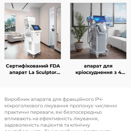
фракційним лазером
підтягування
CO₂
обличчя, підтяжки
шкіри та контурної
корекції тіла
Сертифікований FDA
апарат для
апарат La Sculptor
кріосхуднення з 4
для зменшення
ручками та 8
жирової тканини та
змінними насадками,
целюліту за
технологія
допомогою діодного
охолодження на 360°,
Виробник апаратів для фракційного РЧ-
лазера 1060 нм,
кріотерапія для
мікроголкового лікування пропонує численні
призначений для
зниження ваги та
практичні переваги, які безпосередньо
контурної корекції та
косметичних
впливають на ефективність лікування,
схуднення
процедур
задоволеність пацієнтів та клінічну