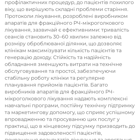
профілактичних процедур, до пацієнтів похилого
віку, що вирішують складні проблеми старіння.
Протоколи лікування, розроблені виробником
апаратів для фракційного РЧ-мікроголкового
лікування, зазвичай є ефективними: тривалість
сеансів становить 30–60 хвилин залежно від
розміру оброблюваної ділянки, що дозволяє
клінікам максимізувати кількість пацієнтів та
генерацію доходу. Стійкість та надійність
обладнання зменшують витрати на технічне
обслуговування та простої, забезпечуючи
стабільну роботу клініки та регулярне
планування прийомів пацієнтів. Багато
виробників апаратів для фракційного РЧ-
мікроголкового лікування надають комплексні
навчальні програми, постійну технічну підтримку
та маркетингову допомогу, що сприяє успішному
впровадженню та просуванню цих послуг у
практиці, що в кінцевому підсумку призводить до
підвищення задоволеності пацієнтів,
покращення результатів лікування та зростання