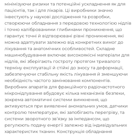
мінімізуючи ризики та потенційні ускладнення як для
пацієнтів, так і для лікарів. Ці виробники значно
інвестують у наукові дослідження та розробки,
створюючи обладнання з передовою технологією нідлів
і точно каліброваними глибинами проникнення, що
гарантує точні й відтворювані рівні проникнення, які
можна адаптувати залежно від конкретних вимог до
лікування та анатомічних особливостей. Складне
машинобудування включає високоякісні матеріали для
нідлів, які зберігають гостроту протягом тривалого
терміну експлуатації й стійкі до зносу та деформації,
забезпечуючи стабільну якість лікування й зменшуючи
необхідність частого замінювання компонентів.
Виробник апаратів для фракційного радіочастотного
мікронідлування вбудовує кілька механізмів безпеки,
зокрема автоматичні системи вимкнення, що
активуються при виявленні аномальних умов, датчики
контролю температури, які запобігають перегріву, та
системи зворотного зв’язку за імпедансом, що
регулюють подачу енергії залежно від індивідуальних
характеристик тканин. Конструкція обладнання