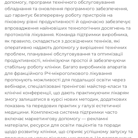
допомогу, програми технічного обслуговування
обладнання та оновлення програмного забезпечення,
що гарантує безперервну роботу пристроїв на
піковому рівні продуктивності й одночасно забезпечує
впровадження найновіших технологічних досягнень та
протоколів лікування. Команда підтримки виробника,
як правило, складається з досвідчених техніків, які
оперативно надають допомогу у вирішенні технічних
проблем, плануванні обслуговування та оптимізації
продуктивності, мінімізуючи простої й забезпечуючи
стабільну роботу клініки. Багато виробників апаратів
для фракційного РЧ-мікроголкового лікування
пропонують можливості для подальшої освіти через
вебінари, спеціалізовані тренінгові майстер-класи та
клінічні конференції, що дають практикуючим лікарям
змогу залишатися в курсі нових методик, додаткових
показань та передових практик у галузі естетичної
медицини. Комплексна система підтримки часто
включає маркетингову допомогу — рекламні
матеріали, ресурси для освіти пацієнтів та поради
щодо розвитку клініки, що сприяє успішному запуску та
просуванню нових лікувальних послуг. Ця розгалужена