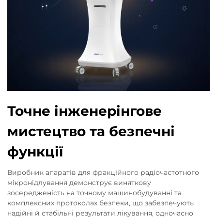
Точне інженерінгове
мистецтво та безпечні
функції
Виробник апаратів для фракційного радіочастотного
мікронідлування демонструє виняткову
зосередженість на точному машинобудуванні та
комплексних протоколах безпеки, що забезпечують
надійні й стабільні результати лікування, одночасно