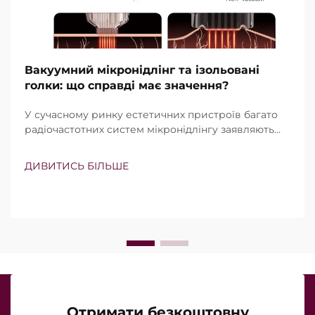
Вакуумний мікронідлінг та ізольовані
голки: що справді має значення?
У сучасному ринку естетичних пристроїв багато
радіочастотних систем мікронідлінгу заявляють
про наявність вакуумної технології та ізольованих
голок. Проте справжнє питання полягає не просто
ДИВИТИСЬ БІЛЬШЕ
в тому, чи існують ці функції, а в тому, наскільки
точно вони працюють під час клінічного
лікування…
Отримати безкоштовну