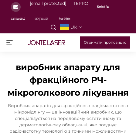
[email protected]
T8PRO
UK
Отримати пропозицію
виробник апарату для
фракційного РЧ-
мікроголкового лікування
Виробник апаратів для фракційного радіочастотного
мікронідлінгу — це інноваційний виробник, що
спеціалізується на передовому естетичному та
дерматологічному обладнанні, яке поєднує
радіочастотну технологію з точними можливостями