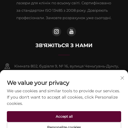
лазери для клінік по всьому світі. Сертифіковано
за стандартом ISO 13485 з 2008 року. Довіряють
професіонали. Замовте розрахунок уже сьогодні.
ЗВ'ЯЖІТЬСЯ З НАМИ
Кімната 802, будівля 9, № 16, вулиця Ченьгуань-Дунлу,
район Фаншань, Пекін
We value your privacy
+86-13911459627
We use cookies and similar tools to provide our services.
If you don't want to accept all cookies, click Personalize
[email protected]
cookies.
Авторське право © 2026 Пекінська компанія Jontelaser
Accept all
Technology CO., LTD. Усі права захищені.
Політика
конфіденційності
Personalize cookies