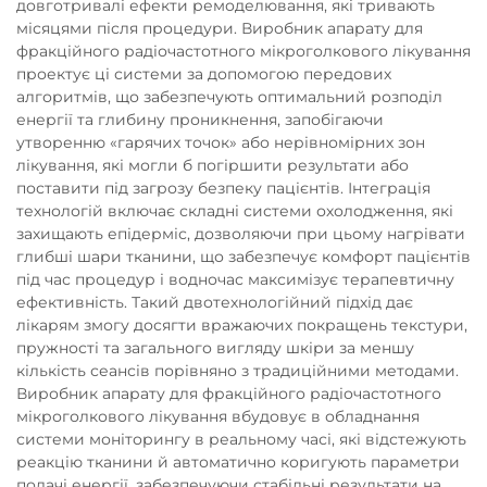
довготривалі ефекти ремоделювання, які тривають
місяцями після процедури. Виробник апарату для
фракційного радіочастотного мікроголкового лікування
проектує ці системи за допомогою передових
алгоритмів, що забезпечують оптимальний розподіл
енергії та глибину проникнення, запобігаючи
утворенню «гарячих точок» або нерівномірних зон
лікування, які могли б погіршити результати або
поставити під загрозу безпеку пацієнтів. Інтеграція
технологій включає складні системи охолодження, які
захищають епідерміс, дозволяючи при цьому нагрівати
глибші шари тканини, що забезпечує комфорт пацієнтів
під час процедур і водночас максимізує терапевтичну
ефективність. Такий двотехнологійний підхід дає
лікарям змогу досягти вражаючих покращень текстури,
пружності та загального вигляду шкіри за меншу
кількість сеансів порівняно з традиційними методами.
Виробник апарату для фракційного радіочастотного
мікроголкового лікування вбудовує в обладнання
системи моніторингу в реальному часі, які відстежують
реакцію тканини й автоматично коригують параметри
подачі енергії, забезпечуючи стабільні результати на