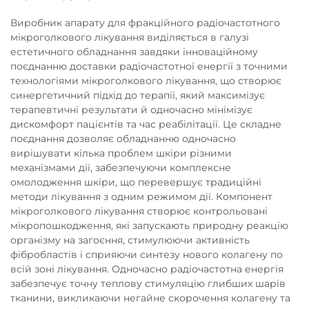
Виробник апарату для фракційного радіочастотного
мікроголкового лікування виділяється в галузі
естетичного обладнання завдяки інноваційному
поєднанню доставки радіочастотної енергії з точними
технологіями мікроголкового лікування, що створює
синергетичний підхід до терапії, який максимізує
терапевтичні результати й одночасно мінімізує
дискомфорт пацієнтів та час реабілітації. Це складне
поєднання дозволяє обладнанню одночасно
вирішувати кілька проблем шкіри різними
механізмами дії, забезпечуючи комплексне
омолодження шкіри, що перевершує традиційні
методи лікування з одним режимом дії. Компонент
мікроголкового лікування створює контрольовані
мікропошкодження, які запускають природну реакцію
організму на загоєння, стимулюючи активність
фібробластів і сприяючи синтезу нового колагену по
всій зоні лікування. Одночасно радіочастотна енергія
забезпечує точну теплову стимуляцію глибших шарів
тканини, викликаючи негайне скорочення колагену та