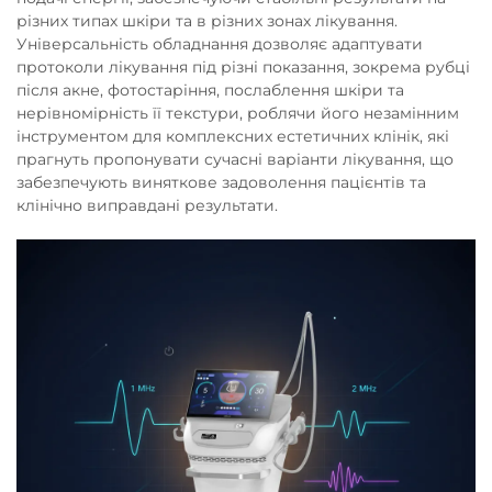
різних типах шкіри та в різних зонах лікування.
Універсальність обладнання дозволяє адаптувати
протоколи лікування під різні показання, зокрема рубці
після акне, фотостаріння, послаблення шкіри та
нерівномірність її текстури, роблячи його незамінним
інструментом для комплексних естетичних клінік, які
прагнуть пропонувати сучасні варіанти лікування, що
забезпечують виняткове задоволення пацієнтів та
клінічно виправдані результати.