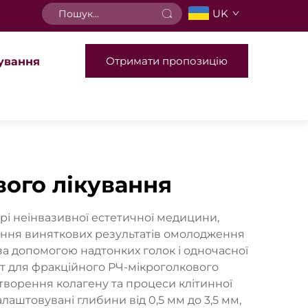
UK
Отримати пропозицію
ування
вого лікування
і неінвазивної естетичної медицини,
ення виняткових результатів омолодження
за допомогою надтонких голок і одночасної
рат для фракційного РЧ-мікроголкового
творення колагену та процеси клітинної
лаштовувані глибини від 0,5 мм до 3,5 мм,