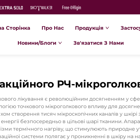
на Сторінка
Про Нас
Продукція
Застос
Новини/Блоги
Зв'язатися З Нами
акційного РЧ-мікроголко
кового лікування є революційним досягненням у сфер
ологією точкового мікроголкового впливу для досягн
ом створення тисяч мікроскопічних каналів у шкірі 
 енергії безпосередньо в цільові шарі тканини. Апа
ізми термічного нагріву, що стимулюють природне у
оваційної системи полягає у проникненні в шкіру на на