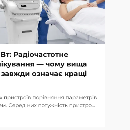
 Вт: Радіочастотне
лікування — чому вища
 завжди означає кращі
х пристроїв порівняння параметрів
м. Серед них потужність пристрою
люється як ключова перевага при
інічної точки зору реальність дещо
падках так звана «потужність…»