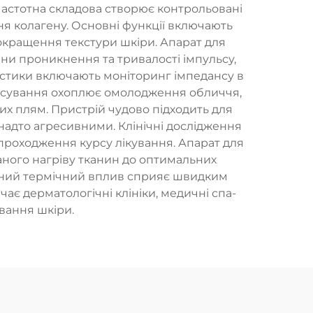
частотна складова створює контрольовані
я колагену. Основні функції включають
окращення текстури шкіри. Апарат для
ини проникнення та тривалості імпульсу,
ристики включають моніторинг імпедансу в
стосування охоплює омолодження обличчя,
их плям. Пристрій чудово підходить для
 надто агресивними. Клінічні дослідження
проходження курсу лікування. Апарат для
аного нагріву тканин до оптимальних
вний термічний вплив сприяє швидким
є дерматологічні клініки, медичні спа-
ування шкіри.