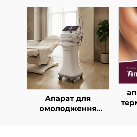
ап
Апарат для
тер
омолодження
обличчя з золотим
лі
мікроголковим RF-