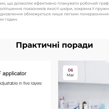
лин, що дозволяє ефективно планувати робочий графік
ліпшення показників якості шкіри, зокрема її пружност
відновлення обмежується лише легким почервонінням
и годин.
Практичні поради
06
Mar