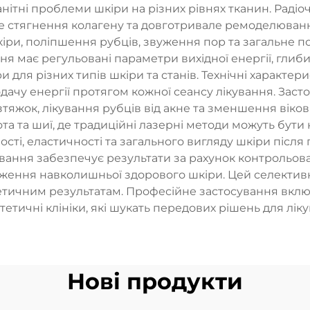
нітні проблеми шкіри на різних рівнях тканин. Радіо
не стягнення колагену та довготривале ремоделюванн
ри, поліпшення рубців, звуження пор та загальне п
я має регульовані параметри вихідної енергії, глиб
для різних типів шкіри та станів. Технічні характе
подачу енергії протягом кожної сеансу лікування. За
тяжок, лікування рубців від акне та зменшення віков
та та шиї, де традиційні лазерні методи можуть бути
ті, еластичності та загального вигляду шкіри після 
вання забезпечує результати за рахунок контрольов
ження навколишньої здорового шкіри. Цей селекти
ичним результатам. Професійне застосування включа
тетичні клініки, які шукать передових рішень для лік
Нові продукти