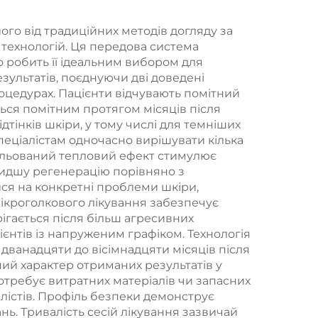
₂
типу «4 в 1» зі
го від традиційних методів догляду за
змінними
 технологій. Ця передова система
о робить її ідеальним вибором для
насадками та
зультатів, поєднуючи дві доведені
потужністю 600 Вт,
роцедурах. Пацієнти відчувають помітний
ься помітним протягом місяців після
1200 Вт, 1800 Вт,
ідтінків шкіри, у тому числі для темніших
3000 Вт; діодний
спеціалістам одночасно вирішувати кілька
трольований тепловий ефект стимулює
лазер з довжинами
видшу регенерацію порівняно з
хвиль 755 нм, 808
ся на конкретні проблеми шкіри,
мікроголкового лікування забезпечує
нм, 940 нм, 1064 нм
ігається після більш агресивних
єнтів із напруженим графіком. Технологія
дванадцяти до вісімнадцяти місяців після
ий характер отриманих результатів у
отребує витратних матеріалів чи запасних
алістів. Профіль безпеки демонструє
нь. Тривалість сесій лікування зазвичай