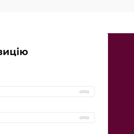
зицію
0/100
0/100