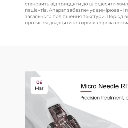
становить від тридцяти до шістдесяти хви
пацієнтів. Апарат забезпечує вимірювані по
загального поліпшення текстури. Період 
протягом двадцяти чотирьох–сорока восьм
06
Mar