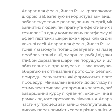
впливом подвійної
частоти 1/2 МГц
Апарат для фракційного РЧ-мікроголкового
обл
шкірою, забезпечуючи користувачам вищі з
шкі
забезпечує точне розподілення енергії, мі
зайнятих людей, які прагнуть ефективних 
технології в одну комплексну платформу л
ефект підтяжки шкіри вже через кілька дн
кожної сесії. Апарат для фракційного РЧ-мі
тонів, які можуть погано реагувати на лаз
проблем: тонкі лінії, зморшки, рубці від 
глибокі дермальні шари, не порушуючи ці
аблятивними процедурами. Налаштовувані
зберігаючи оптимальні протоколи безпеки 
природні результати, які формуються пост
процедур. Мінімальні вимоги до догляду п
стимулює тривале утворення колагену, заб
завершення курсу лікування. Економічна в
рамках одного протоколу лікування. Апара
частин у процесі звичайної експлуатації, 
високу переносимість серед різноманітних 