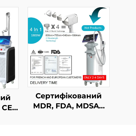
Сертифікований
ний
MDR, FDA, MDSAP
 CE,
апарат для
т із
лазерного
м
видалення волосся