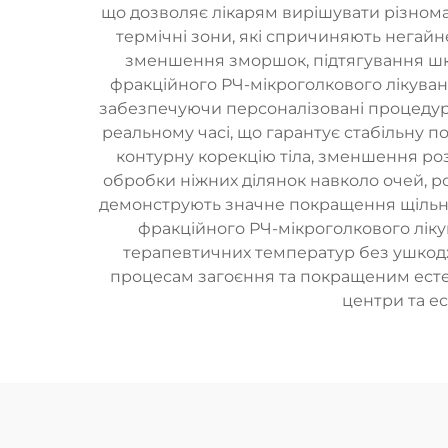
що дозволяє лікарям вирішувати різнома
термічні зони, які спричиняють негай
зменшення зморшок, підтягування шкі
фракційного РЧ-мікроголкового лікуванн
забезпечуючи персоналізовані процедури 
реальному часі, що гарантує стабільну 
контурну корекцію тіла, зменшення роз
обробки ніжних ділянок навколо очей, ро
демонструють значне покращення щільнос
фракційного РЧ-мікроголкового ліку
терапевтичних температур без ушкод
процесам загоєння та покращеним естет
центри та ес