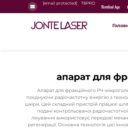
[email protected]
T8PRO
Голов
апарат для фр
Апарат для фракційного РЧ-мікрогол
поєднуючи радіочастотну енергію з техн
шкіри. Цей складний пристрій працює шлях
подачі контрольованої радіочастотної
лікування використовує передові механ
регенерації. Основна технологія цієї інн