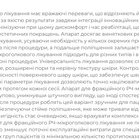
лазером CO
підтягування
 лікування має вражаючі переваги, що відрізняють йо
иччя, підтяжки
а якістю результати завдяки інтеграції інноваційних
ри та контурної
німізуючи при цьому дискомфорт і час реабілітації, щ
естетичних покращень. Апарат досягає виняткових ре
корекції тіла
ікування, усуваючи необхідність у кількох окремих п
ів після процедури, а подальше поліпшення залишаєт
кроголкового лікування підходить для різних типів і в
ерні процедури. Універсальність лікування дозволяє 
акне, розширені пори та нерівну текстуру шкіри. Кон
лісності поверхневого шару шкіри, що забезпечує ш
 параметри лікування дозволяють точно націлювати
протягом кожної сесії. Апарат для фракційного РЧ-
упово, уникнувши штучного вигляду, що іноді спостер
ісля процедури роблять цей варіант зручним для паці
езпечуючи стійке поліпшення, яке може тривати від 
игідність стає очевидною, якщо врахувати комплексн
т для фракційного РЧ-мікроголкового лікування не п
що зменшує поточні експлуатаційні витрати для спеці
груп пацієнтів із мінімальною кількістю протипоказа