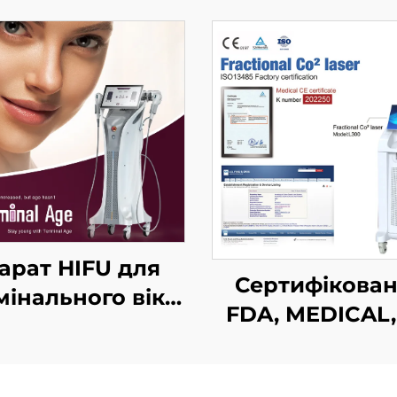
арат HIFU для
Сертифікова
мінального віку
FDA, MEDICAL,
з точним
MMDSAP апара
куванням на 4
фракційни
частотах,