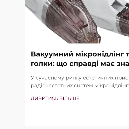
Вакуумний мікронідлінг т
голки: що справді має зн
У сучасному ринку естетичних прис
радіочастотних систем мікронідлін
наявність вакуумної технології та із
ДИВИТИСЬ БІЛЬШЕ
Проте справжнє питання полягає не
існують ці функції, а в тому, наскіл
працюють під час клінічного лікува