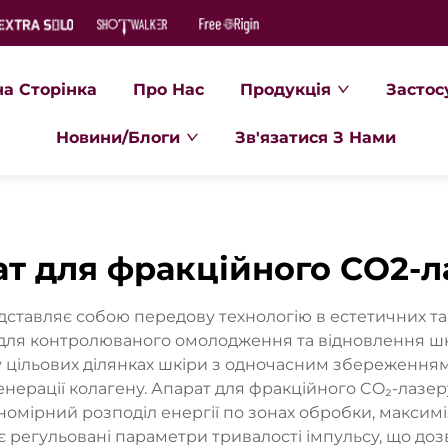
на Сторінка
Про Нас
Продукція
Застос
Новини/Блоги
Зв'язатися З Нами
ат для фракційного CO2-л
дставляє собою передову технологію в естетичних т
у для контролюваного омолодження та відновлення ш
у цільових ділянках шкіри з одночасним збереження
ерації колагену. Апарат для фракційного CO₂-лазер
номірний розподіл енергії по зонах обробки, максим
є регульовані параметри тривалості імпульсу, що д