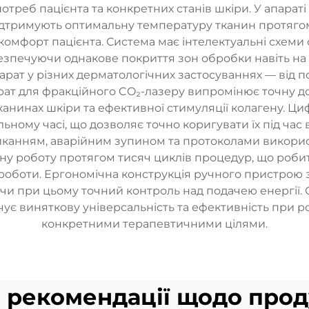
отреб пацієнта та конкретних станів шкіри. У апараті
підтримують оптимальну температуру тканин протяго
мфорт пацієнта. Система має інтелектуальні схеми 
езпечуючи однакове покриття зон обробки навіть на 
рат у різних дерматологічних застосуваннях — від п
рат для фракційного CO₂-лазеру випромінює точну до
анинах шкіри та ефективної стимуляції колагену. Ц
ьному часі, що дозволяє точно коригувати їх під ча
канням, аварійним зупином та протоколами викорис
ну роботу протягом тисяч циклів процедур, що роби
 роботи. Ергономічна конструкція ручного пристрою 
чи при цьому точний контроль над подачею енергії. С
ує виняткову універсальність та ефективність при р
конкретними терапевтичними цілями.
і рекомендації щодо прод