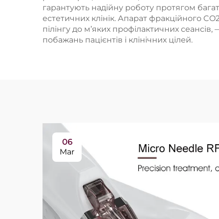
гарантують надійну роботу протягом багать
естетичних клінік. Апарат фракційного CO
пілінгу до м’яких профілактичних сеансів,
побажань пацієнтів і клінічних цілей.
06
Mar