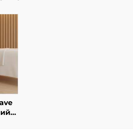
wave
вий
я
ри,