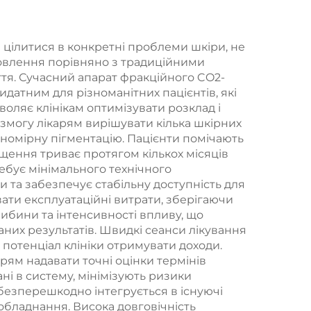
я
 цілитися в конкретні проблеми шкіри, не
новлення порівняно з традиційними
 та
я. Сучасний апарат фракційного CO2-
ня
идатним для різноманітних пацієнтів, які
оляє клінікам оптимізувати розклад і
 за
 змогу лікарям вирішувати кілька шкірних
ю
вномірну пігментацію. Пацієнти помічають
ащення триває протягом кількох місяців
ої
бує мінімального технічного
ж для
та забезпечує стабільну доступність для
ти експлуатаційні витрати, зберігаючи
а
глибини та інтенсивності впливу, що
ємів
них результатів. Швидкі сеанси лікування
 потенціал клініки отримувати доходи.
рям надавати точні оцінки термінів
ні в систему, мінімізують ризики
 безперешкодно інтегрується в існуючі
обладнання. Висока довговічність