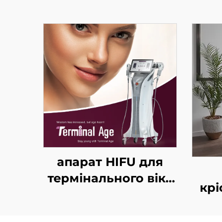
апарат HIFU для
термінального віку
крі
з точним
лікуванням на 4