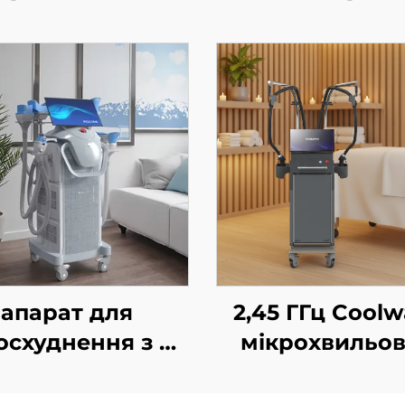
апарат для
2,45 ГГц Cool
осхуднення з 4
мікрохвильо
ручками та 8
пристрій дл
змінними
корекції фігу