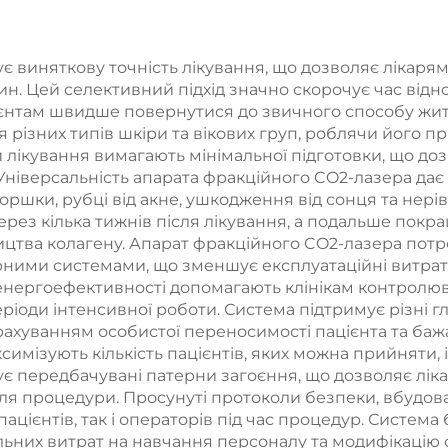
насадками,
зменшенн
технологія
целюліту,
 виняткову точність лікування, що дозволяє лікарям
. Цей селективний підхід значно скорочує час від
олодження на
підтягування
єнтам швидше повернутися до звичного способу житт
0°, кріотерапія
омолоджен
 різних типів шкіри та вікових груп, роблячи його пр
лікування вимагають мінімальної підготовки, що дозв
 зниження ваги
шкіри обличчя
Універсальність апарата фракційного CO2-лазера дає
 косметичних
допомого
оршки, рубці від акне, ушкодження від сонця та нері
рез кілька тижнів після лікування, а подальше покр
процедур
радіочастотн
тва колагену. Апарат фракційного CO2-лазера потре
терапії, а тако
ними системами, що зменшує експлуатаційні витрати 
енергоефективності допомагають клінікам контролюва
схуднення т
періоди інтенсивної роботи. Система підтримує різні 
зменшення об’
рахуванням особистої переносимості пацієнта та бажа
имізують кількість пацієнтів, яких можна прийняти, і
тіла
 передбачувані патерни загоєння, що дозволяє ліка
сля процедури. Просунуті протоколи безпеки, вбудова
ацієнтів, так і операторів під час процедур. Система
льних витрат на навчання персоналу та модифікацію 