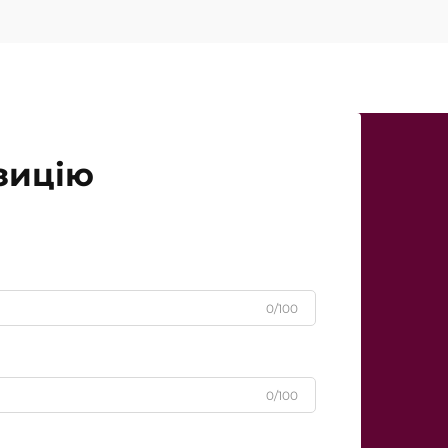
зицію
0/100
0/100