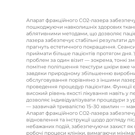
частотах,
підтягування
Апарат фракційного CO2-лазера забезпечує
обличчя, підтяжки
пошкоджуючи навколишніх здорових тканин
ох
шкіри та контурної
аблятивними методами, що дозволяє паці
36
лазера забезпечує стабільні результати для
корекції тіла
прагнуть естетичного покращення. Сеанси 
для
приймати більше пацієнтів протягом дня. 
та
проблем за один візит — зокрема, тонкі зм
помітне поліпшення текстури шкіри вже че
завдяки природному збільшенню виробниц
обслуговування порівняно з іншими лазер
проведення процедур пацієнтам. Функції 
високий рівень якості лікування навіть у 
дозволяє індивідуалізувати процедури з у
— зазвичай тривалістю 15–30 хвилин — макс
Апарат фракційного CO2-лазера забезпечує
відновлення та інструкції щодо догляду пі
небажаних подій, забезпечуючи захист як п
робочі процеси клініки, вимагаючи мініма