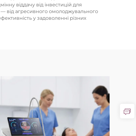
інну віддачу від інвестицій для
я — від агресивного омолоджувального
ефективність у задоволенні різних