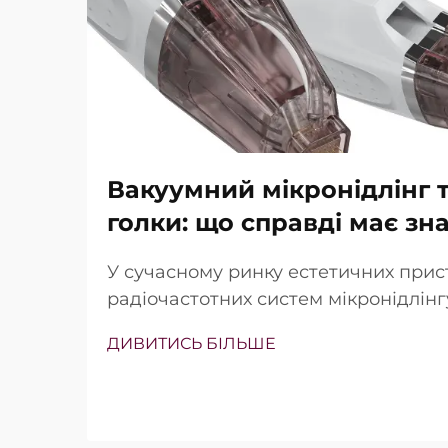
Вакуумний мікронідлінг т
голки: що справді має зн
У сучасному ринку естетичних прис
радіочастотних систем мікронідлін
наявність вакуумної технології та із
ДИВИТИСЬ БІЛЬШЕ
Проте справжнє питання полягає не
існують ці функції, а в тому, наскіл
працюють під час клінічного лікува