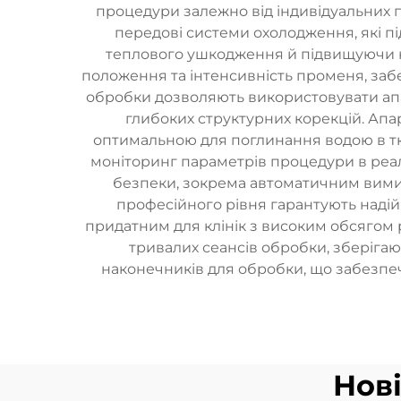
процедури залежно від індивідуальних п
передові системи охолодження, які 
теплового ушкодження й підвищуючи ко
положення та інтенсивність променя, заб
обробки дозволяють використовувати апа
глибоких структурних корекцій. Апа
оптимальною для поглинання водою в тк
моніторинг параметрів процедури в реал
безпеки, зокрема автоматичним вими
професійного рівня гарантують надій
придатним для клінік з високим обсягом
тривалих сеансів обробки, зберігаю
наконечників для обробки, що забезпеч
Нов