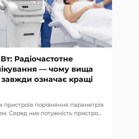
 Вт: Радіочастотне
лікування — чому вища
 завжди означає кращі
х пристроїв порівняння параметрів
м. Серед них потужність пристрою
люється як ключова перевага при
інічної точки зору реальність дещо
падках так звана «потужність…»