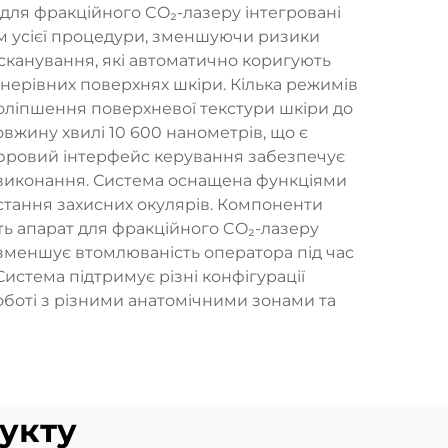
 для фракційного CO₂-лазеру інтегровані
м усієї процедури, зменшуючи ризики
сканування, які автоматично коригують
нерівних поверхнях шкіри. Кілька режимів
оліпшення поверхневої текстури шкіри до
вжину хвилі 10 600 нанометрів, що є
ифровий інтерфейс керування забезпечує
с виконання. Система оснащена функціями
тання захисних окулярів. Компоненти
ть апарат для фракційного CO₂-лазеру
зменшує втомлюваність оператора під час
истема підтримує різні конфігурації
оботі з різними анатомічними зонами та
укту