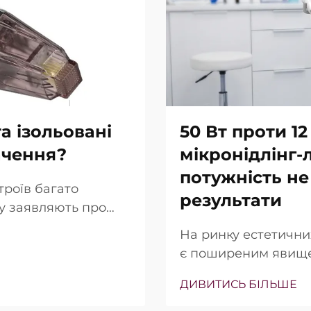
а ізольовані
50 Вт проти 12
ачення?
мікронідлінг-
потужність не
троїв багато
результати
гу заявляють про
ольованих голок.
На ринку естетични
 просто в тому, чи
є поширеним явище
ьки точно вони
(Вт) часто підкрес
ння…
ДИВИТИСЬ БІЛЬШЕ
продажу. Однак з кл
інша. У багатьох ви