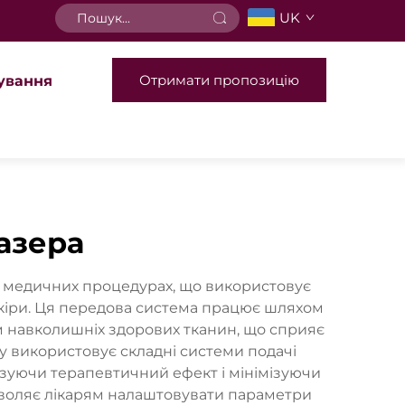
UK
Отримати пропозицію
ування
азера
а медичних процедурах, що використовує
кіри. Ця передова система працює шляхом
м навколишніх здорових тканин, що сприяє
у використовує складні системи подачі
ізуючи терапевтичний ефект і мінімізуючи
озволяє лікарям налаштовувати параметри