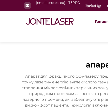
[email protected]
T8PRO
Голов
апар
Апарат для фракційного CO₂-лазеру пре
точну лазерну енергію вуглекислого газ
створення мікроскопічних термічних зон 
природним процесам загоєння та реген
лазерного променя, які забезпечують рів
дискомфорт пацієнта. Технологія включа