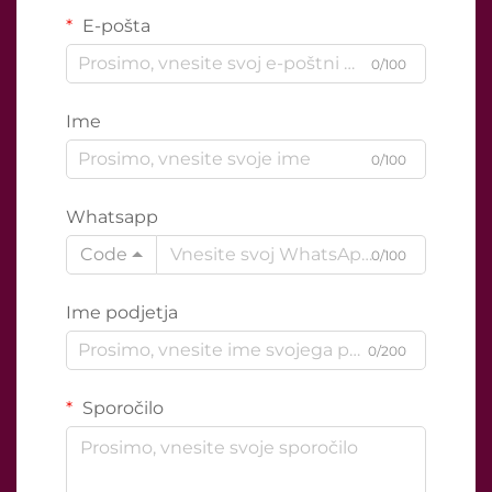
E-pošta
0/100
Ime
0/100
Whatsapp
Code
0/100
Ime podjetja
0/200
Sporočilo