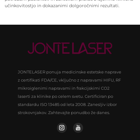
učinkovitostjo in dokazanimi dolgoročnimi rezultati.
JONTELASER ponuja medicinske estetske naprave
z certifikati FDA/CE, vključno z napravami HIFU, RF
mikroiglenimi napravami in frakcijskimi CO2
laserti za klinike po celem svetu. Certificiran po
standardu ISO 13485 od leta 2008. Zanesljiv izbor
strokovnjakov. Zahtevajte ponudbo že danes.