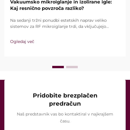
Vakuumsko mikroiglanje in izolirane igle:
Kaj resnično povzroča razliko?
Na sedanji tržni ponudbi estetskih naprav veliko
sistemov za RF mikroiglanje trdi, da vključujejo
vakuumsko tehnologijo in izolirane igle. Ključno
vprašanje pa ni le, ali te funkcije sploh obstajajo,
Ogledaj več
temveč kako natančno delujejo med kliničnim
zdravljenjem ...
Pridobite brezplačen
predračun
Naš predstavnik vas bo kontaktiral v najkrajšem
času.