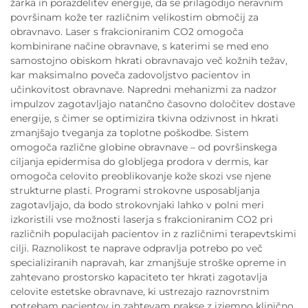
žarka in porazdelitev energije, da se prilagodijo neravnim
površinam kože ter različnim velikostim območij za
obravnavo. Laser s frakcioniranim CO2 omogoča
kombinirane načine obravnave, s katerimi se med eno
samostojno obiskom hkrati obravnavajo več kožnih težav,
kar maksimalno poveča zadovoljstvo pacientov in
učinkovitost obravnave. Napredni mehanizmi za nadzor
impulzov zagotavljajo natančno časovno določitev dostave
energije, s čimer se optimizira tkivna odzivnost in hkrati
zmanjšajo tveganja za toplotne poškodbe. Sistem
omogoča različne globine obravnave – od površinskega
ciljanja epidermisa do globljega prodora v dermis, kar
omogoča celovito preoblikovanje kože skozi vse njene
strukturne plasti. Programi strokovne usposabljanja
zagotavljajo, da bodo strokovnjaki lahko v polni meri
izkoristili vse možnosti laserja s frakcioniranim CO2 pri
različnih populacijah pacientov in z različnimi terapevtskimi
cilji. Raznolikost te naprave odpravlja potrebo po več
specializiranih napravah, kar zmanjšuje stroške opreme in
zahtevano prostorsko kapaciteto ter hkrati zagotavlja
celovite estetske obravnave, ki ustrezajo raznovrstnim
potrebam pacientov in zahtevam prakse z izjemno klinično