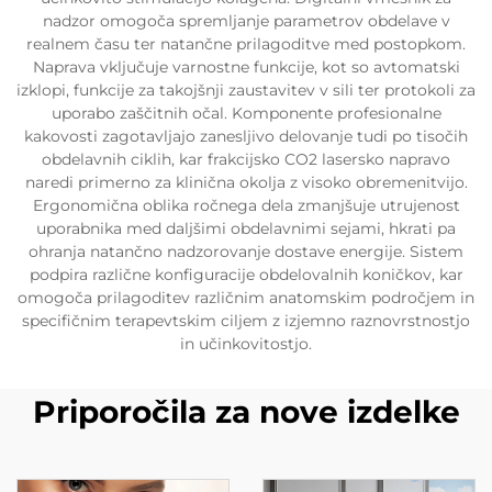
nadzor omogoča spremljanje parametrov obdelave v
realnem času ter natančne prilagoditve med postopkom.
Naprava vključuje varnostne funkcije, kot so avtomatski
izklopi, funkcije za takojšnji zaustavitev v sili ter protokoli za
uporabo zaščitnih očal. Komponente profesionalne
kakovosti zagotavljajo zanesljivo delovanje tudi po tisočih
obdelavnih ciklih, kar frakcijsko CO2 lasersko napravo
naredi primerno za klinična okolja z visoko obremenitvijo.
Ergonomična oblika ročnega dela zmanjšuje utrujenost
uporabnika med daljšimi obdelavnimi sejami, hkrati pa
ohranja natančno nadzorovanje dostave energije. Sistem
podpira različne konfiguracije obdelovalnih koničkov, kar
omogoča prilagoditev različnim anatomskim področjem in
specifičnim terapevtskim ciljem z izjemno raznovrstnostjo
in učinkovitostjo.
Priporočila za nove izdelke