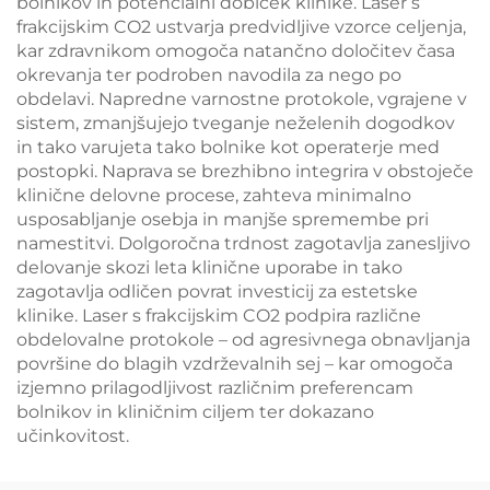
bolnikov in potencialni dobiček klinike. Laser s
frakcijskim CO2 ustvarja predvidljive vzorce celjenja,
kar zdravnikom omogoča natančno določitev časa
okrevanja ter podroben navodila za nego po
obdelavi. Napredne varnostne protokole, vgrajene v
sistem, zmanjšujejo tveganje neželenih dogodkov
in tako varujeta tako bolnike kot operaterje med
postopki. Naprava se brezhibno integrira v obstoječe
klinične delovne procese, zahteva minimalno
usposabljanje osebja in manjše spremembe pri
namestitvi. Dolgoročna trdnost zagotavlja zanesljivo
delovanje skozi leta klinične uporabe in tako
zagotavlja odličen povrat investicij za estetske
klinike. Laser s frakcijskim CO2 podpira različne
obdelovalne protokole – od agresivnega obnavljanja
površine do blagih vzdrževalnih sej – kar omogoča
izjemno prilagodljivost različnim preferencam
bolnikov in kliničnim ciljem ter dokazano
učinkovitost.