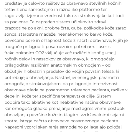
predstavlja celovito rešitev za obravnavo številnih kožnih
težav z eno samostojno in raznoliko platformo ter
zagotavlja izjemno vrednost tako za strokovnjake kot tudi
za paciente. Ta napreden sistem učinkovito zdravi
brazgotine po akni, drobne črte, gube, poškodbe kože zaradi
sonca, starostne madeže, neenakomerno barvo kože,
povečane pore in ohlapnost kože z načrti obravnave, ki jih je
mogoče prilagoditi posameznim potrebam. Laser s
frakcioniranim CO2 vključuje več različnih konfiguracij
ročnih delov in nasadkov za obravnavo, ki omogočajo
prilagoditev različnim anatomskim območjem – od
občutljivih obraznih predelov do večjih površin telesa, ki
potrebujejo obnavljanje. Nastavljivi energijski parametri
omogočajo strokovnjakom, da prilagodijo intenzivnost
obravnave glede na posamezno toleranco pacienta, razlike v
debelini kože ter specifične terapevtske cilje. Sistem
podpira tako ablativne kot neablativne načine obravnave,
kar omogoča gladko prehajanje med agresivnimi postopki
obnavljanja površine kože in blagimi vzdrževalnimi sejami
znotraj istega načrta obravnave posameznega pacienta.
Napredni vzorci skeniranja samodejno prilagajajo položaj