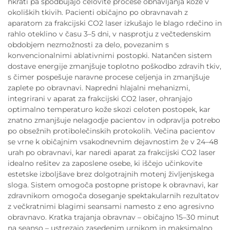
hkrati pa spodbujajo celovite procese obnavljanja kože v
okoliških tkivih. Pacienti običajno po obravnavah z
aparatom za frakcijski CO2 laser izkušajo le blago rdečino in
rahlo oteklino v času 3–5 dni, v nasprotju z večtedenskim
obdobjem nezmožnosti za delo, povezanim s
konvencionalnimi ablativnimi postopki. Natančen sistem
dostave energije zmanjšuje toplotno poškodbo zdravih tkiv,
s čimer pospešuje naravne procese celjenja in zmanjšuje
zaplete po obravnavi. Napredni hlajalni mehanizmi,
integrirani v aparat za frakcijski CO2 laser, ohranjajo
optimalno temperaturo kože skozi celoten postopek, kar
znatno zmanjšuje nelagodje pacientov in odpravlja potrebo
po obsežnih protibolečinskih protokolih. Večina pacientov
se vrne k običajnim vsakodnevnim dejavnostim že v 24–48
urah po obravnavi, kar naredi aparat za frakcijski CO2 laser
idealno rešitev za zaposlene osebe, ki iščejo učinkovite
estetske izboljšave brez dolgotrajnih motenj življenjskega
sloga. Sistem omogoča postopne pristope k obravnavi, kar
zdravnikom omogoča doseganje spektakularnih rezultatov
z večkratnimi blagimi seansami namesto z eno agresivno
obravnavo. Kratka trajanja obravnav – običajno 15–30 minut
na seanso – ustrezajo zasedenim urnikom in maksimalno