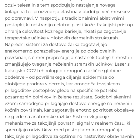
odziv telesa in s tem spodbujajo nastajanje novega
kolagena ter proizvodnjo elastina v obdobju več mesecev
po obravnavi. V nasprotju s tradicionalnimi ablativnimi
postopki, ki odstranijo celotne plasti kože, frakcijski pristop
ohranja celovitost kožnega barierja, hkrati pa zagotavlja
terapevtske učinke v globokih dermalnih strukturah.
Napredni sistemi za dostavo žarka zagotavljajo
enakomerno porazdelitev energije po obdelovalnih
površinah, s čimer preprečujejo nastanek toplejših mest in
zmanjšujejo tveganje neželenih stranskih učinkov. Laser s
frakcijsko CO2 tehnologijo omogoča različne globine
obdelave – od površinskega ciljanja epidermisa do
globljega prodora v dermis, kar omogoča izvajalcem
prilagoditev postopkov glede na specifične potrebe
posameznih bolnikov in želene rezultate. Sodobni skenirni
vzorci samodejno prilagajajo dostavo energije na neravnih
kožnih površinah, kar zagotavlja enotno pokritost obdelave
ne glede na anatomske razlike. Sistem vključuje
mehanizme za takojšnji povratni signal v realnem času, ki
spremljajo odziv tkiva med postopkom in omogočajo
takojšnje prilagoditve za optimalno nastavitev obravnavnih