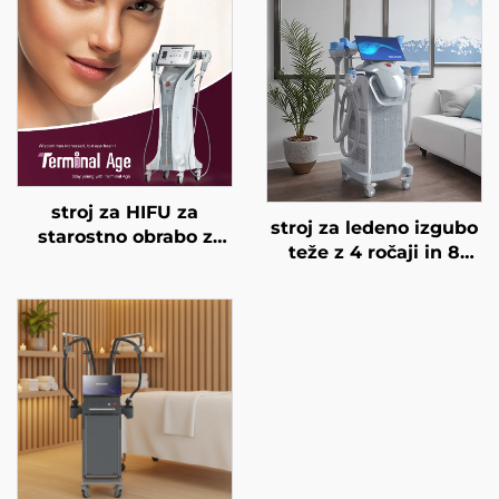
stroj za HIFU za
stroj za ledeno izgubo
starostno obrabo z
teže z 4 ročaji in 8
natančnim
zamenljivimi glavami,
zdravljenjem na 4
tehnologija hladnega
frekvencah,
hlajenja za 360°,
dvigovanje obraza,
krioterapija za izgubo
napenjanje kože in
teže in lepotne
modeliranje telesa
namene