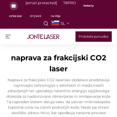
[email protected]
T8PRO
SL
Pridobite ponudbo
naprava za frakcijski CO2
laser
Naprava za frakcijsko CO2 lasersko obdelavo predstavlja
najnovejšo tehnologijo v estetskih in medicinskih
zdravljenjih ter uporablja natančno energijo ogljikovega
dioksida za nadzorovano obnavljanje in omlajevanje kože.
Ta napreden sistem deluje tako, da ustvari mikroskopske
toplotne cone na ciljnih področjih kože, hkrati pa ohrani
okoliško zdravo tkivo, kar spodbuja naravne procese