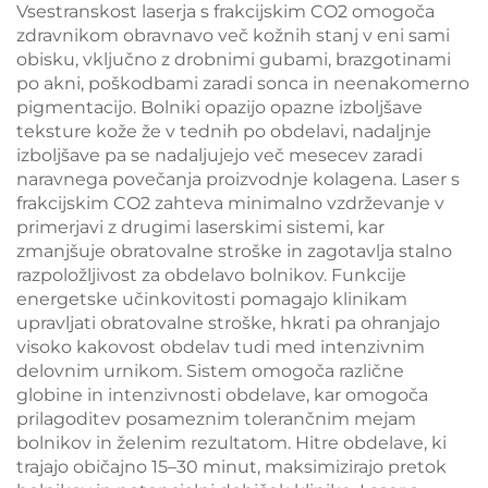
Vsestranskost laserja s frakcijskim CO2 omogoča
zdravnikom obravnavo več kožnih stanj v eni sami
obisku, vključno z drobnimi gubami, brazgotinami
po akni, poškodbami zaradi sonca in neenakomerno
pigmentacijo. Bolniki opazijo opazne izboljšave
teksture kože že v tednih po obdelavi, nadaljnje
izboljšave pa se nadaljujejo več mesecev zaradi
naravnega povečanja proizvodnje kolagena. Laser s
frakcijskim CO2 zahteva minimalno vzdrževanje v
primerjavi z drugimi laserskimi sistemi, kar
zmanjšuje obratovalne stroške in zagotavlja stalno
razpoložljivost za obdelavo bolnikov. Funkcije
energetske učinkovitosti pomagajo klinikam
upravljati obratovalne stroške, hkrati pa ohranjajo
visoko kakovost obdelav tudi med intenzivnim
delovnim urnikom. Sistem omogoča različne
globine in intenzivnosti obdelave, kar omogoča
prilagoditev posameznim tolerančnim mejam
bolnikov in želenim rezultatom. Hitre obdelave, ki
trajajo običajno 15–30 minut, maksimizirajo pretok