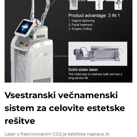
Vsestranski večnamenski
sistem za celovite estetske
rešitve
Laser s frakcioniranim CO2 je estetska naprava, ki