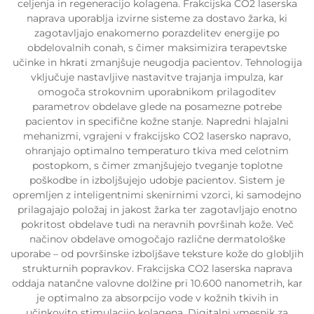
celjenja in regeneracijo kolagena. Frakcijska CO2 laserska
naprava uporablja izvirne sisteme za dostavo žarka, ki
zagotavljajo enakomerno porazdelitev energije po
obdelovalnih conah, s čimer maksimizira terapevtske
učinke in hkrati zmanjšuje neugodja pacientov. Tehnologija
vključuje nastavljive nastavitve trajanja impulza, kar
omogoča strokovnim uporabnikom prilagoditev
parametrov obdelave glede na posamezne potrebe
pacientov in specifične kožne stanje. Napredni hlajalni
mehanizmi, vgrajeni v frakcijsko CO2 lasersko napravo,
ohranjajo optimalno temperaturo tkiva med celotnim
postopkom, s čimer zmanjšujejo tveganje toplotne
poškodbe in izboljšujejo udobje pacientov. Sistem je
opremljen z inteligentnimi skenirnimi vzorci, ki samodejno
prilagajajo položaj in jakost žarka ter zagotavljajo enotno
pokritost obdelave tudi na neravnih površinah kože. Več
načinov obdelave omogočajo različne dermatološke
uporabe – od površinske izboljšave teksture kože do globljih
strukturnih popravkov. Frakcijska CO2 laserska naprava
oddaja natančne valovne dolžine pri 10.600 nanometrih, kar
je optimalno za absorpcijo vode v kožnih tkivih in
učinkovito stimulacijo kolagena. Digitalni vmesnik za