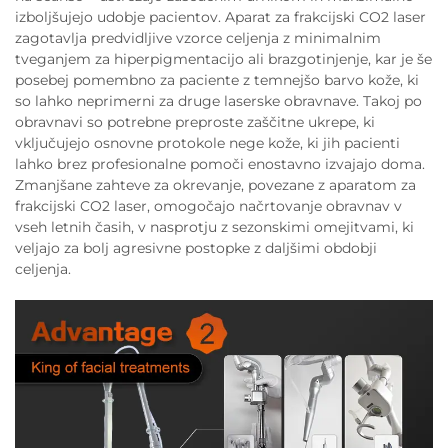
izboljšujejo udobje pacientov. Aparat za frakcijski CO2 laser
zagotavlja predvidljive vzorce celjenja z minimalnim
tveganjem za hiperpigmentacijo ali brazgotinjenje, kar je še
posebej pomembno za paciente z temnejšo barvo kože, ki
so lahko neprimerni za druge laserske obravnave. Takoj po
obravnavi so potrebne preproste zaščitne ukrepe, ki
vključujejo osnovne protokole nege kože, ki jih pacienti
lahko brez profesionalne pomoči enostavno izvajajo doma.
Zmanjšane zahteve za okrevanje, povezane z aparatom za
frakcijski CO2 laser, omogočajo načrtovanje obravnav v
vseh letnih časih, v nasprotju z sezonskimi omejitvami, ki
veljajo za bolj agresivne postopke z daljšimi obdobji
celjenja.