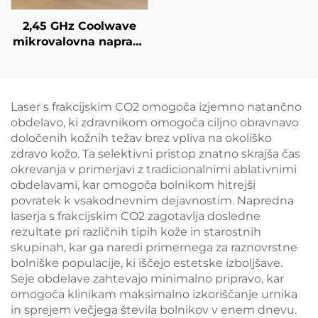
2,45 GHz Coolwave
mikrovalovna naprava
za izboljšanje kontur
telesa, zmanjševanje
celulita, dvigovanje in
napenjanje kože ter
Laser s frakcijskim CO2 omogoča izjemno natančno
radiofrekvenčno
obdelavo, ki zdravnikom omogoča ciljno obravnavo
obdelavo obraza za
določenih kožnih težav brez vpliva na okoliško
izgubo teže in
zdravo kožo. Ta selektivni pristop znatno skrajša čas
izboljšanje kontur
okrevanja v primerjavi z tradicionalnimi ablativnimi
telesa
obdelavami, kar omogoča bolnikom hitrejši
povratek k vsakodnevnim dejavnostim. Napredna
laserja s frakcijskim CO2 zagotavlja dosledne
rezultate pri različnih tipih kože in starostnih
skupinah, kar ga naredi primernega za raznovrstne
bolniške populacije, ki iščejo estetske izboljšave.
Seje obdelave zahtevajo minimalno pripravo, kar
omogoča klinikam maksimalno izkoriščanje urnika
in sprejem večjega števila bolnikov v enem dnevu.