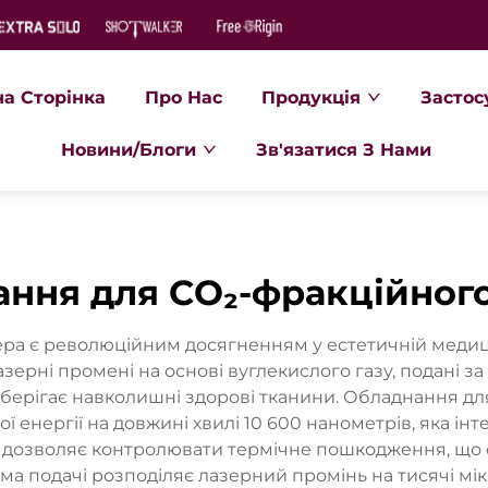
на Сторінка
Про Нас
Продукція
Застос
Новини/Блоги
Зв'язатися З Нами
ання для CO₂-фракційного
ра є революційним досягненням у естетичній медици
зерні промені на основі вуглекислого газу, подані
зберігає навколишні здорові тканини. Обладнання 
 енергії на довжині хвилі 10 600 нанометрів, яка і
я дозволяє контролювати термічне пошкодження, що
ема подачі розподіляє лазерний промінь на тисячі м