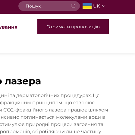
UK
Отримати пропозицію
ування
 лазера
ні та дерматологічних процедурах. Ця
 за фракційним принципом, що створює
для CO2-фракційного лазера працює шляхом
нтенсивно поглинається молекулами води в
 стимулює природні процеси загоєння та
ікропроменів, обробляючи лише частину