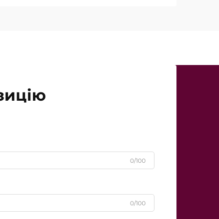
падках так звана «потужність…»
зицію
0/100
0/100