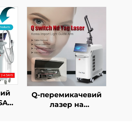
ний
Q-перемикачевий
SAP
лазер на
неодимовому YAG-
кристалі
осся