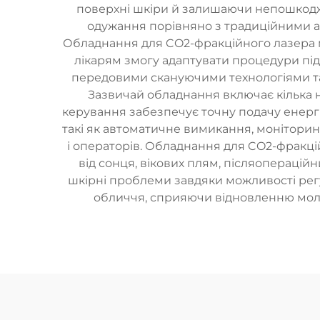
поверхні шкіри й залишаючи непошкодже
одужання порівняно з традиційними а
Обладнання для CO2-фракційного лазера ма
лікарям змогу адаптувати процедури під 
передовими скануючими технологіями та 
Зазвичай обладнання включає кілька н
керування забезпечує точну подачу енергі
такі як автоматичне вимикання, моніторинг
і операторів. Обладнання для CO2-фракці
від сонця, вікових плям, післяопераційн
шкірні проблеми завдяки можливості ре
обличчя, сприяючи відновленню моло