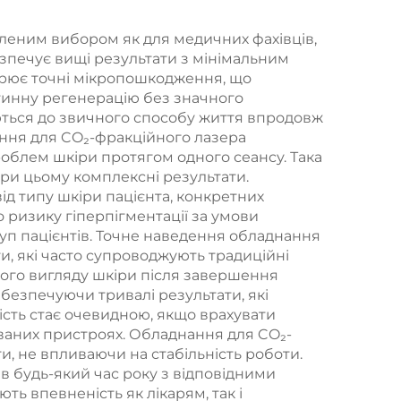
зі
леним вибором як для медичних фахівців,
безпечує вищі результати з мінімальним
орює точні мікропошкодження, що
та
тинну регенерацію без значного
 Вт,
ться до звичного способу життя впродовж
нання для CO₂-фракційного лазера
Вт,
роблем шкіри протягом одного сеансу. Така
ний
при цьому комплексні результати.
д типу шкіри пацієнта, конкретних
нами
 ризику гіперпігментації за умови
 808
уп пацієнтів. Точне наведення обладнання
, які часто супроводжують традиційні
64 нм
ного вигляду шкіри після завершення
безпечуючи тривалі результати, які
сть стає очевидною, якщо врахувати
ваних пристроях. Обладнання для CO₂-
, не впливаючи на стабільність роботи.
в будь-який час року з відповідними
ь впевненість як лікарям, так і