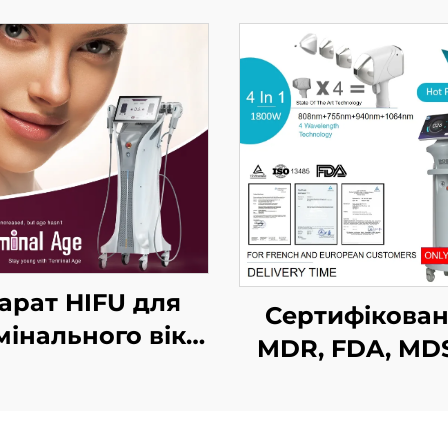
арат HIFU для
Сертифікова
мінального віку
MDR, FDA, MD
з точним
апарат для
куванням на 4
лазерного
частотах,
видалення вол