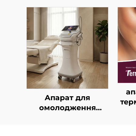
ап
Апарат для
тер
омолодження
обличчя з золотим
лі
мікроголковим RF-