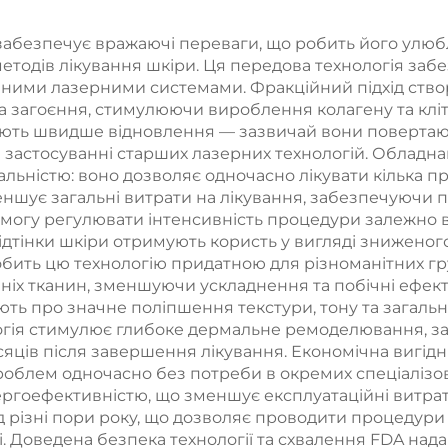
підтягування
типу «4 в 1» 
абезпечує вражаючі переваги, що робить його улюб
иччя, підтяжки
змінними
х методів лікування шкіри. Ця передова технологія за
ри та контурної
ційними лазерними системами. Фракційний підхід ств
насадками 
а загоєння, стимулюючи вироблення колагену та клі
корекції тіла
потужністю 600
ають швидше відновлення — зазвичай вони повертаю
при застосуванні старших лазерних технологій. Облад
1200 Вт, 1800 
льністю: воно дозволяє одночасно лікувати кілька п
3000 Вт; діод
меншує загальні витрати на лікування, забезпечуючи 
могу регулювати інтенсивність процедури залежно ві
лазер з довжи
ідтінки шкіри отримують користь у вигляді зниженого
хвиль 755 нм,
бить цю технологію придатною для різноманітних гр
іх тканин, зменшуючи ускладнення та побічні ефекти
нм, 940 нм, 10
ють про значне поліпшення текстури, тону та загаль
огія стимулює глибоке дермальне ремоделювання, за
ців після завершення лікування. Економічна вигідні
проблем одночасно без потреби в окремих спеціалізо
ргоефективністю, що зменшує експлуатаційні витрати
 різні пори року, що дозволяє проводити процедури 
Доведена безпека технології та схвалення FDA надают