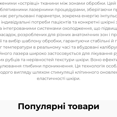
ними «острівці» тканини між зонами обробки. Цей і
блятивними лазерними процедурами, зберігаючи при
є регульовані параметри, зокрема енергію імпульсу
індивідуальні потреби пацієнтів та конкретні шкірн
інтегрованими системами охолодження, що підвищує 
асадок, розроблених для різних анатомічних зон і п
ї та вибір шаблону обробки, гарантуючи стабільні й 
 температури в реальному часі та вбудовані калібрув
йного лазера широко застосовується для лікування р
их рубців та нерівностей текстури шкіри. Воно ефекти
гулювання глибини проникнення. Ця технологія осо
дого вигляду шляхом стимуляції клітинного оновленн
еластичності шкіри.
Популярні товари