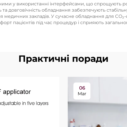
чними у використанні інтерфейсами, що спрощують р
 та довговічність обладнання забезпечують стабільн
я медичних закладів. У сучасне обладнання для CO₂-
орт пацієнтів під час процедур і сприяють загаль
Практичні поради
06
Mar