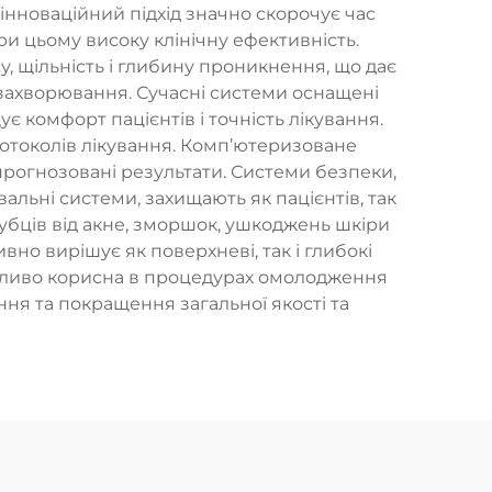
нноваційний підхід значно скорочує час
 цьому високу клінічну ефективність.
, щільність і глибину проникнення, що дає
і захворювання. Сучасні системи оснащені
комфорт пацієнтів і точність лікування.
ротоколів лікування. Комп’ютеризоване
прогнозовані результати. Системи безпеки,
альні системи, захищають як пацієнтів, так
убців від акне, зморшок, ушкоджень шкіри
вно вирішує як поверхневі, так і глибокі
бливо корисна в процедурах омолодження
я та покращення загальної якості та