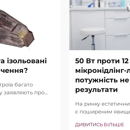
а ізольовані
50 Вт проти 12
ачення?
мікронідлінг-
потужність не
троїв багато
результати
гу заявляють про
ольованих голок.
На ринку естетични
 просто в тому, чи
є поширеним явище
ьки точно вони
(Вт) часто підкрес
ння…
ДИВИТИСЬ БІЛЬШЕ
продажу. Однак з кл