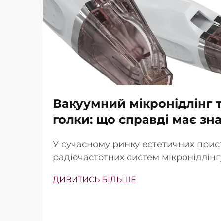
Вакуумний мікронідлінг т
голки: що справді має зн
У сучасному ринку естетичних прис
радіочастотних систем мікронідлін
наявність вакуумної технології та із
ДИВИТИСЬ БІЛЬШЕ
Проте справжнє питання полягає не
існують ці функції, а в тому, наскіл
працюють під час клінічного лікува