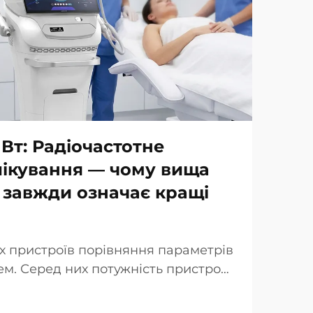
 Вт: Радіочастотне
лікування — чому вища
 завжди означає кращі
х пристроїв порівняння параметрів
м. Серед них потужність пристрою
люється як ключова перевага при
інічної точки зору реальність дещо