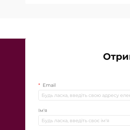
Отри
Email
Ім'я