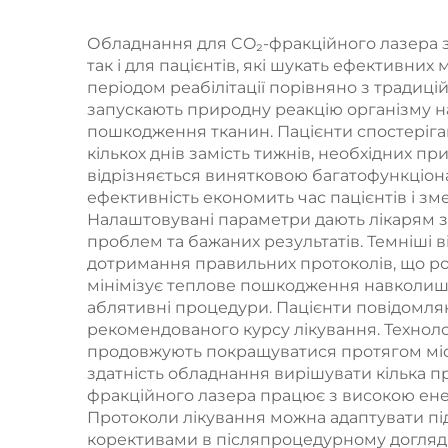
впливом подвійної
частоти 1/2 МГц
Обладнання для CO₂-фракційного лазера з
обл
так і для пацієнтів, які шукать ефективни
шкі
періодом реабілітації порівняно з тради
запускають природну реакцію організму н
пошкодження тканин. Пацієнти спостеріг
кількох днів замість тижнів, необхідних 
відрізняється винятковою багатофункціона
ефективність економить час пацієнтів і з
Налаштовувані параметри дають лікарям з
проблем та бажаних результатів. Темніші в
дотримання правильних протоколів, що ро
мінімізує теплове пошкодження навколишн
аблятивні процедури. Пацієнти повідомля
рекомендованого курсу лікування. Технол
продовжують покращуватися протягом міся
здатність обладнання вирішувати кілька 
фракційного лазера працює з високою ене
Протоколи лікування можна адаптувати під
корективами в післяпроцедурному догляді. 