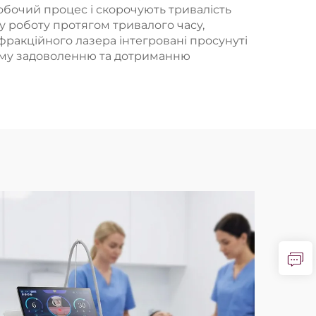
обочий процес і скорочують тривалість
у роботу протягом тривалого часу,
фракційного лазера інтегровані просунуті
ному задоволенню та дотриманню