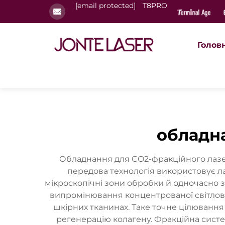
[email protected]
T8PRO
Голов
обладн
Обладнання для CO2-фракційного лазе
передова технологія використовує ла
мікроскопічні зони обробки й одночасно 
випромінювання концентрованої світлової
шкірних тканинах. Таке точне цілюванн
регенерацію колагену. Фракційна сист