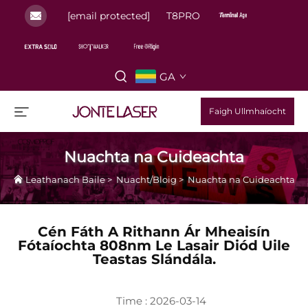
[email protected]
T8PRO
GA
Faigh Ullmhaíocht
Nuachta na Cuideachta
Leathanach Baile
>
Nuacht/Bloig
>
Nuachta na Cuideachta
Cén Fáth A Rithann Ár Mheaisín
Fótaíochta 808nm Le Lasair Diód Uile
Teastas Slándála.
Time : 2026-03-14