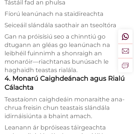
Tástáil fad an phulsa
Fíorú leanúnach na staidireachta
Seiceáil slándála saothair an tseoltóra
Gan na próisísiú seo a chinntiú go
dtugann an gléas go leanúnach na
leibhéil fuinnimh a shonraigh an
monaróir—riachtanas bunúsach le
haghaidh teastas rialála.
4. Monarú Caighdeánach agus Rialú
Cálachta
Teastaíonn caighdeáin monaraithe ana-
chrua freisin chun teastais slándála
idirnáisiúnta a bhaint amach.
Leanann ár bpróiseas táirgeachta