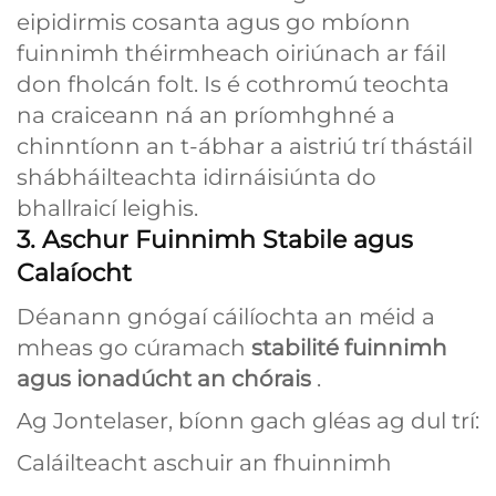
eipidirmis cosanta agus go mbíonn
fuinnimh théirmheach oiriúnach ar fáil
don fholcán folt. Is é cothromú teochta
na craiceann ná an príomhghné a
chinntíonn an t-ábhar a aistriú trí thástáil
shábháilteachta idirnáisiúnta do
bhallraicí leighis.
3. Aschur Fuinnimh Stabile agus
Calaíocht
Déanann gnógaí cáilíochta an méid a
mheas go cúramach
stabilité fuinnimh
agus ionadúcht an chórais
.
Ag Jontelaser, bíonn gach gléas ag dul trí:
Caláilteacht aschuir an fhuinnimh