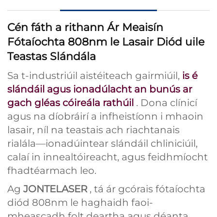
Cén fáth a rithann Ár Meaisín
Fótaíochta 808nm le Lasair Diód uile
Teastas Slándála
Sa t-industriúil aistéiteach gairmiúil,
is é
slándáil agus ionadúlacht an bunús ar
gach gléas cóireála rathúil
. Dona clínicí
agus na díobráirí a infheistíonn i mhaoin
lasair, níl na teastais ach riachtanais
rialála—ionadúintear slándáil chliniciúil,
calaí in innealtóireacht, agus feidhmíocht
fhadtéarmach leo.
Ag
JONTELASER
, tá ár gcórais fótaíochta
diód 808nm le haghaidh faoi-
mheascadh folt deartha agus déanta