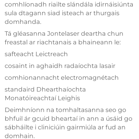
comhlíonadh riailte slándála idirnáisiúnta
sula dtagann siad isteach ar thurgais
domhanda.
Tá gléasanna Jontelaser deartha chun
freastal ar riachtanais a bhaineann le:
safteacht Leictreach
cosaint in aghaidh radaíochta lasair
comhionannacht electromagnétach
standaird Dhearthaíochta
Monatóireachtaí Leighis
Deimhníonn na tomhaltasanna seo go
bhfuil ár gcuid bheartaí in ann a úsáid go
sábháilte i cliniciúin gairmiúla ar fud an
domhain.