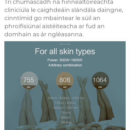
Trí chumascadh na hinnealtóireachta
cliniciúla le caighdeáin slándála daingne,
cinntímid go mbaintear le súil an
phroifisiúnaí aistéiteacha ar fud an
domhain as ár ngléasanna.