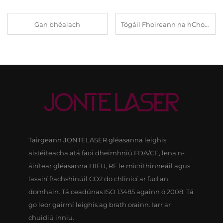
Gan bhéalach
Tógáil Fhoireann na hChomhlachta i Guoyuan, Zhangjiakou chun an coheisiún foirne a neartú
Tairgeann JONTELASER gléasanna leighis
aistéiteacha atá faoi dheimhniú FDA/CE, lena n-
áirítear gléasanna HIFU, RF le micrithinneáil agus
lasairí frachshinúil CO2 do chlinicí ar fud an
domhain. Tá ceadúnas ISO 13485 againn ó 2008. Tá
go leor gairmí leighis ag brath orainn. Iarr ar
chuidiú inniu.