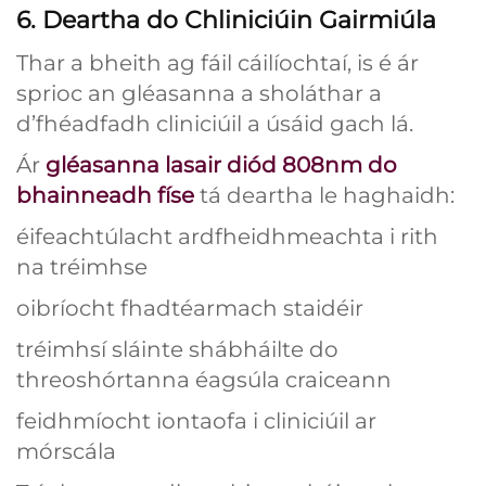
6. Deartha do Chliniciúin Gairmiúla
Thar a bheith ag fáil cáilíochtaí, is é ár
sprioc an gléasanna a sholáthar a
d’fhéadfadh cliniciúil a úsáid gach lá.
Ár
gléasanna lasair diód 808nm do
bhainneadh físe
tá deartha le haghaidh:
éifeachtúlacht ardfheidhmeachta i rith
na tréimhse
oibríocht fhadtéarmach staidéir
tréimhsí sláinte shábháilte do
threoshórtanna éagsúla craiceann
feidhmíocht iontaofa i cliniciúil ar
mórscála