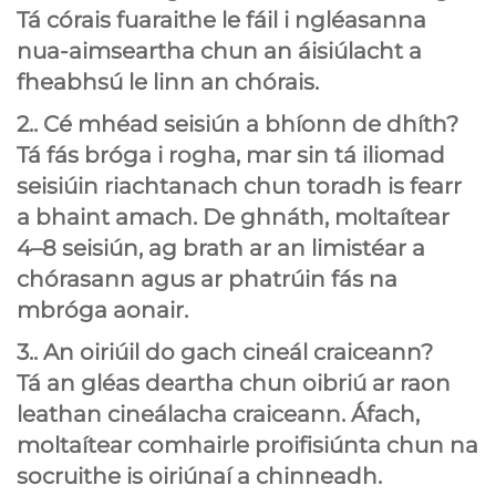
Tá córais fuaraithe le fáil i ngléasanna
nua-aimseartha chun an áisiúlacht a
fheabhsú le linn an chórais.
2.. Cé mhéad seisiún a bhíonn de dhíth?
Tá fás bróga i rogha, mar sin tá iliomad
seisiúin riachtanach chun toradh is fearr
a bhaint amach. De ghnáth, moltaítear
4–8 seisiún, ag brath ar an limistéar a
chórasann agus ar phatrúin fás na
mbróga aonair.
3.. An oiriúil do gach cineál craiceann?
Tá an gléas deartha chun oibriú ar raon
leathan cineálacha craiceann. Áfach,
moltaítear comhairle proifisiúnta chun na
socruithe is oiriúnaí a chinneadh.