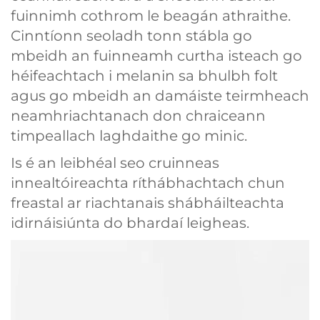
fuinnimh cothrom le beagán athraithe.
Cinntíonn seoladh tonn stábla go
mbeidh an fuinneamh curtha isteach go
héifeachtach i melanin sa bhulbh folt
agus go mbeidh an damáiste teirmheach
neamhriachtanach don chraiceann
timpeallach laghdaithe go minic.
Is é an leibhéal seo cruinneas
innealtóireachta ríthábhachtach chun
freastal ar riachtanais shábháilteachta
idirnáisiúnta do bhardaí leigheas.