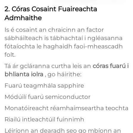
2. Córas Cosaint Fuaireachta
Admhaithe
Is é cosaint an chraicinn an factor
sábháilteach is tábhachtaí i ngléasanna
fótaíochta le haghaidh faoi-mheascadh
folt.
Tá ár gcláranna curtha leis an
córas fuarú i
bhlianta iolra
, go háirithe:
Fuarú teagmhála sapphire
Módúilí fuarú semiconductor
Monatóireacht réamhaimseartha teochta
Riailú intleachtúil fuinnimh
Léiríonn an dearadh seo go mbíonn an