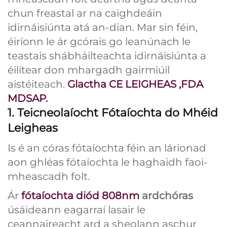
chun freastal ar na caighdeáin
idirnáisiúnta atá an-dian. Mar sin féin,
éiríonn le ár gcórais go leanúnach le
teastais shábháilteachta idirnáisiúnta a
éilítear don mhargadh gairmiúil
aistéiteach.
Glactha
CE LEIGHEAS
,
FDA
MDSAP.
1. Teicneolaíocht Fótaíochta do Mhéid
Leigheas
Is é an córas fótaíochta féin an lárionad
aon ghléas fótaíochta le haghaidh faoi-
mheascadh folt.
Ár
fótaíochta diód 808nm
ardchóras
úsáideann eagarraí lasair le
ceannaireacht ard a sheolann aschur