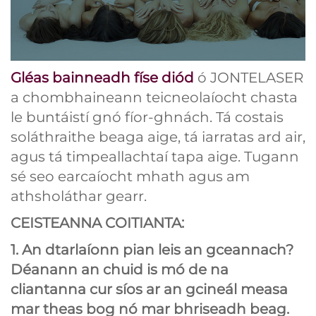
Gléas bainneadh físe diód
ó JONTELASER
a chombhaineann teicneolaíocht chasta
le buntáistí gnó fíor-ghnách. Tá costais
soláthraithe beaga aige, tá iarratas ard air,
agus tá timpeallachtaí tapa aige. Tugann
sé seo earcaíocht mhath agus am
athsholáthar gearr.
CEISTEANNA COITIANTA:
1. An dtarlaíonn pian leis an gceannach?
Déanann an chuid is mó de na
cliantanna cur síos ar an gcineál measa
mar theas bog nó mar bhriseadh beag.