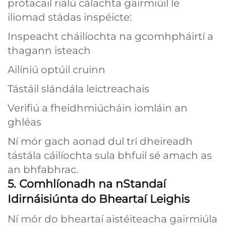
prótacail rialú cálachta gairmiúil le
iliomad stádas inspéicte:
Inspeacht cháilíochta na gcomhpháirtí a
thagann isteach
Ailíniú optúil cruinn
Tástáil slándála leictreachais
Verifiú a fheidhmiúcháin iomláin an
ghléas
Ní mór gach aonad dul trí dheireadh
tástála cáilíochta sula bhfuil sé amach as
an bhfabhrac.
5. Comhlíonadh na nStandaí
Idirnáisiúnta do Bheartaí Leighis
Ní mór do bheartaí aistéiteacha gairmiúla