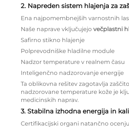
2. Napreden sistem hlajenja za za
Ena najpomembnejših varnostnih lastno
Naše naprave vključujejo
večplastni h
Safirno stikno hlajenje
Polprevodniške hladilne module
Nadzor temperature v realnem času
Inteligenčno nadzorovanje energije
Ta oblikovna rešitev zagotavlja zaščit
nadzorovane temperature kože je klj
medicinskih naprav.
3. Stabilna izhodna energija in kali
Certifikacijski organi natančno ocenj