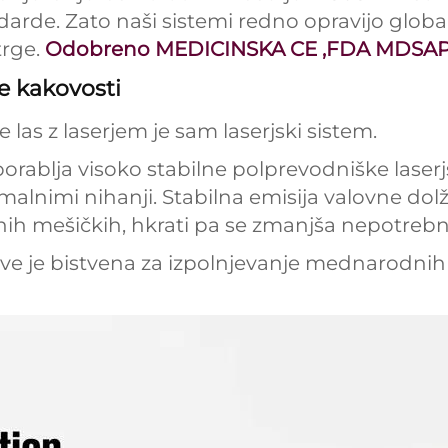
rde. Zato naši sistemi redno opravijo globaln
trge.
Odobreno
MEDICINSKA CE
,
FDA
MDSAP
e kakovosti
las z laserjem je sam laserjski sistem.
orablja visoko stabilne polprevodniške laserj
nimi nihanji. Stabilna emisija valovne dolži
snih mešičkih, hkrati pa se zmanjša nepotreb
ave je bistvena za izpolnjevanje mednarodni