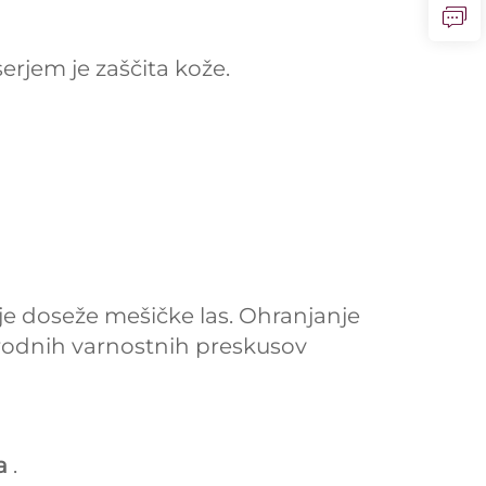
erjem je zaščita kože.
ije doseže mešičke las. Ohranjanje
rodnih varnostnih preskusov
ma
.