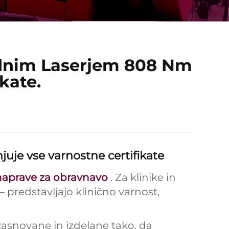
odnim Laserjem 808 Nm
kate.
uje vse varnostne certifikate
e naprave za obravnavo
. Za klinike in
 – predstavljajo klinično varnost,
zasnovane in izdelane tako, da