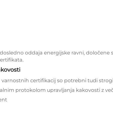
osledno oddaja energijske ravni, določene s s
rtifikata.
akovosti
rnostnih certifikacij so potrebni tudi strogi
nalnim protokolom upravljanja kakovosti z ve
ent