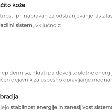
ščito kože
sti pri napravah za odstranjevanje las z las
ladilni sistem
, vključno z:
o epidermisa, hkrati pa dovolj toplotne energ
učen dejavnik za uspešno opravljanje medna
bracija
ujejo
stabilnost energije in zanesljivost siste