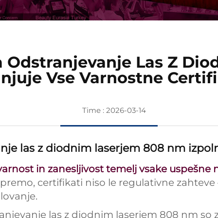
a Odstranjevanje Las Z Di
lnjuje Vse Varnostne Certifi
Time : 2026-03-14
nje las z diodnim laserjem 808 nm izpolnj
varnost in zanesljivost temelj vsake uspešn
 opremo, certifikati niso le regulativne zahteve
lovanje.
ranjevanje las z diodnim laserjem 808 nm so 