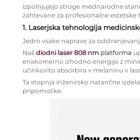
izpolnjujejo stroge mednarodne standa
zahtevane za profesionalne estetske 
1. Laserjska tehnologija medicinsk
Jedro vsake naprave za odstranjevanje 
Naš
diodni laser 808 nm
platforma
up
enakomerno izhodno energijo z minimal
učinkovito absorbira v melaninu v la
Ta stopnja inženirsko natančne izdel
pripomočke.