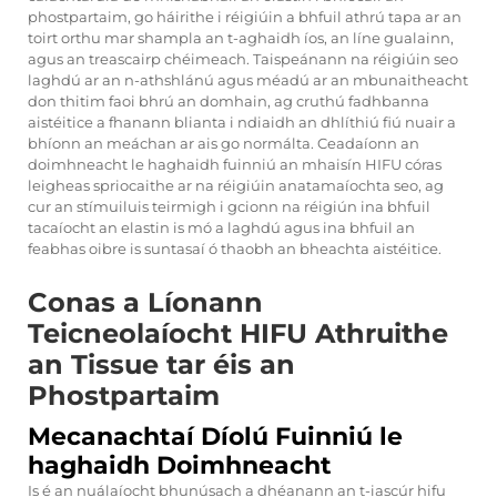
phostpartaim, go háirithe i réigiúin a bhfuil athrú tapa ar an
toirt orthu mar shampla an t-aghaidh íos, an líne gualainn,
agus an treascairp chéimeach. Taispeánann na réigiúin seo
laghdú ar an n-athshlánú agus méadú ar an mbunaitheacht
don thitim faoi bhrú an domhain, ag cruthú fadhbanna
aistéitice a fhanann blianta i ndiaidh an dhlíthiú fiú nuair a
bhíonn an meáchan ar ais go normálta. Ceadaíonn an
doimhneacht le haghaidh fuinniú an mhaisín HIFU córas
leigheas spriocaithe ar na réigiúin anatamaíochta seo, ag
cur an stímuiluis teirmigh i gcionn na réigiún ina bhfuil
tacaíocht an elastin is mó a laghdú agus ina bhfuil an
feabhas oibre is suntasaí ó thaobh an bheachta aistéitice.
Conas a Líonann
Teicneolaíocht HIFU Athruithe
an Tissue tar éis an
Phostpartaim
Mecanachtaí Díolú Fuinniú le
haghaidh Doimhneacht
Is é an nuálaíocht bhunúsach a dhéanann an t-iascúr hifu