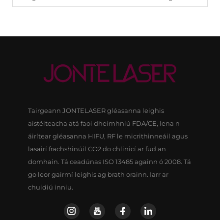
Tairgeann JONTELASER gléasanna leighis
aistéiteacha atá faoi dheimhniú FDA/CE, lena n-
áirítear gléasanna HIFU, RF le micrithinneáil agus
lasairí frachshinúil CO2 do chlinicí ar fud an
domhain. Tá ceadúnas ISO 13485 againn ó 2008. Tá
go leor gairmí leighis ag brath orainn. Iarr ar
chuidiú inniu.