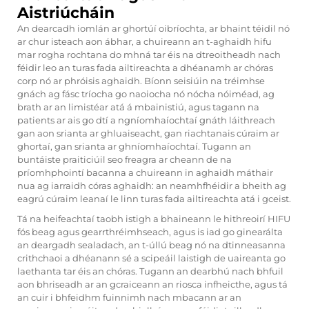
Aistriúcháin
An dearcadh iomlán ar ghortúí oibríochta, ar bhaint téidil nó
ar chur isteach aon ábhar, a chuireann an t-aghaidh hifu
mar rogha rochtana do mhná tar éis na dtreoitheadh nach
féidir leo an turas fada ailtireachta a dhéanamh ar chóras
corp nó ar phróisis aghaidh. Bíonn seisiúin na tréimhse
gnách ag fásc tríocha go naoiocha nó nócha nóiméad, ag
brath ar an limistéar atá á mbainistiú, agus tagann na
patients ar ais go dtí a ngníomhaíochtaí gnáth láithreach
gan aon srianta ar ghluaiseacht, gan riachtanais cúraim ar
ghortaí, gan srianta ar ghníomhaíochtaí. Tugann an
buntáiste praiticiúil seo freagra ar cheann de na
príomhphointí bacanna a chuireann in aghaidh máthair
nua ag iarraidh córas aghaidh: an neamhfhéidir a bheith ag
eagrú cúraim leanaí le linn turas fada ailtireachta atá i gceist.
Tá na heifeachtaí taobh istigh a bhaineann le hithreoirí HIFU
fós beag agus gearrthréimhseach, agus is iad go ginearálta
an deargadh sealadach, an t-úllú beag nó na dtinneasanna
crithchaoi a dhéanann sé a scipeáil laistigh de uaireanta go
laethanta tar éis an chóras. Tugann an dearbhú nach bhfuil
aon bhriseadh ar an gcraiceann an riosca infheicthe, agus tá
an cuir i bhfeidhm fuinnimh nach mbacann ar an