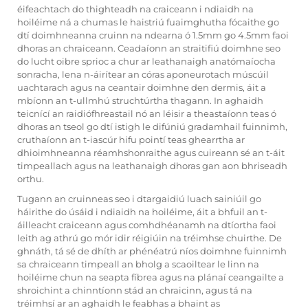
éifeachtach do thighteadh na craiceann i ndiaidh na
hoiléime ná a chumas le haistriú fuaimghutha fócaithe go
dtí doimhneanna cruinn na ndearna ó 1.5mm go 4.5mm faoi
dhoras an chraiceann. Ceadaíonn an straitifiú doimhne seo
do lucht oibre sprioc a chur ar leathanaigh anatómaíocha
sonracha, lena n-áirítear an córas aponeurotach múscúil
uachtarach agus na ceantair doimhne den dermis, áit a
mbíonn an t-ullmhú struchtúrtha thagann. In aghaidh
teicnící an raidiófhreastail nó an léisir a theastaíonn teas ó
dhoras an tseol go dtí istigh le difúniú gradamhail fuinnimh,
cruthaíonn an t-iascúr hifu pointí teas ghearrtha ar
dhioimhneanna réamhshonraithe agus cuireann sé an t-áit
timpeallach agus na leathanaigh dhoras gan aon bhriseadh
orthu.
Tugann an cruinneas seo i dtargaidiú luach sainiúil go
háirithe do úsáid i ndiaidh na hoiléime, áit a bhfuil an t-
áilleacht craiceann agus comhdhéanamh na dtíortha faoi
leith ag athrú go mór idir réigiúin na tréimhse chuirthe. De
ghnáth, tá sé de dhíth ar phénéatrú níos doimhne fuinnimh
sa chraiceann timpeall an bholg a scaoiltear le linn na
hoiléime chun na seapta fíbrea agus na plánaí ceangailte a
shroichint a chinntíonn stád an chraicinn, agus tá na
tréimhsí ar an aghaidh le feabhas a bhaint as