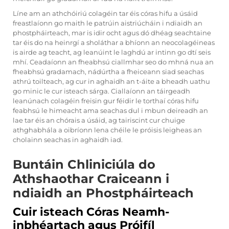
Líne am an athchóiriú colagéin tar éis córas hifu a úsáid
freastlaíonn go maith le patrúin aistriúcháin i ndiaidh an
phostpháirteach, mar is idir ocht agus dó dhéag seachtaine
tar éis do na heinrgí a sholáthar a bhíonn an neocolagéineas
is airde ag teacht, ag leanúint le laghdú ar intinn go dtí seis
mhí. Ceadaíonn an fheabhsú ciallmhar seo do mhná nua an
fheabhsú gradamach, nádúrtha a fheiceann siad seachas
athrú toilteach, ag cur in aghaidh an t-áite a bheadh uathu
go minic le cur isteach sárga. Ciallaíonn an táirgeadh
leanúnach colagéin freisin gur féidir le torthaí córas hifu
feabhsú le himeacht ama seachas dul i mbun deireadh an
lae tar éis an chórais a úsáid, ag tairiscint cur chuige
athghabhála a oibríonn lena chéile le próisis leigheas an
cholainn seachas in aghaidh iad.
Buntáin Chliniciúla do
Athshaothar Craiceann i
ndiaidh an Phostpháirteach
Cuir isteach Córas Neamh-
inbhéartach agus Próifíl