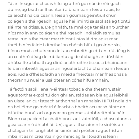
Tá an freagra ar chóras hifu ag athrú go mór de réir gach
duine, ag brath ar fhachtóirí a bhaineann leis an aois, le
calaíocht na craiceann, leis an gcumas géinitiúil chun
colágen a tháirgeadh, agus le heilimintí sa saol atá ag tiontú
sláinte na dtissue. De ghnáth, tá mná óga tar éis an t-urchar
níos mó in ann colágen a tháirgeadh i ndiaidh stímulas
teasa, rud a fheictear mar thiontú níos láidre agus mar
thréith níos faide i dtorthaí an chórais hifu. I gcoinne sin,
bíonn mná a chuireann leis an mbreith go dtí an tríú déag is
an ceathrú déag de mblianta ag dealbhaigh an dúshláin
dhúbailte a bheith ag díriú ar athruithe tissue a bhaineann
leis an mbreith agus ar an ngualartacht a bhaineann leis an
aois, rud a d’fhéadfadh an méid a fheictear mar fheabhas a
theorannú nuair a úsáidtear an córas hifu amháin.
Tá factóirí saoil, lena n-áirítear tobac a chaitheamh, stair
agus torthaí expoirtú don ghrian, stádas an bia agus leibhéil
an uisce, ag cur isteach ar thorthaí an mhaisín HIFU i ndiaidh
na hoiléime go mór trí éifeacht a bheith acu ar shláinte an
tsiúrtha bunúsach agus ar an gcumas athbhreithniúcháin.
Bíonn na pacientí a chaithíonn saol sláintiúil, a chosnaíonn a
gcraiceann ó dhíobháil UV, agus a thacaíonn le sintéis an
cholagéin trí ionghabháil oiriúnach próitéin agus tríd an
mbaint as micreantráin go minic ag fáil toradh is fearr i