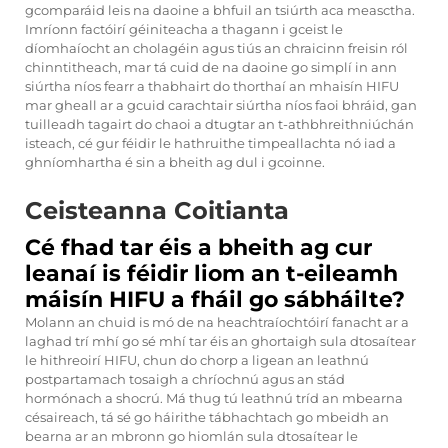
gcomparáid leis na daoine a bhfuil an tsiúrth aca measctha.
Imríonn factóirí géiniteacha a thagann i gceist le
díomhaíocht an cholagéin agus tiús an chraicinn freisin ról
chinntitheach, mar tá cuid de na daoine go simplí in ann
siúrtha níos fearr a thabhairt do thorthaí an mhaisín HIFU
mar gheall ar a gcuid carachtair siúrtha níos faoi bhráid, gan
tuilleadh tagairt do chaoi a dtugtar an t-athbhreithniúchán
isteach, cé gur féidir le hathruithe timpeallachta nó iad a
ghníomhartha é sin a bheith ag dul i gcoinne.
Ceisteanna Coitianta
Cé fhad tar éis a bheith ag cur
leanaí is féidir liom an t-eileamh
máisín HIFU a fháil go sábháilte?
Molann an chuid is mó de na heachtraíochtóirí fanacht ar a
laghad trí mhí go sé mhí tar éis an ghortaigh sula dtosaítear
le hithreoirí HIFU, chun do chorp a ligean an leathnú
postpartamach tosaigh a chríochnú agus an stád
hormónach a shocrú. Má thug tú leathnú tríd an mbearna
césaireach, tá sé go háirithe tábhachtach go mbeidh an
bearna ar an mbronn go hiomlán sula dtosaítear le