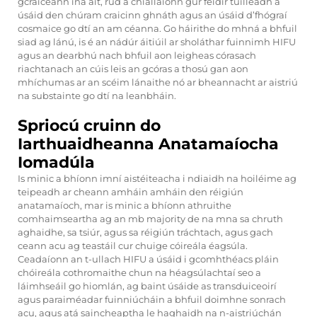
gcraiceann ina áit, rud a chiallaíonn gur féidir tuilleadh a
úsáid den chúram craicinn ghnáth agus an úsáid d’fhógraí
cosmaice go dtí an am céanna. Go háirithe do mhná a bhfuil
siad ag lánú, is é an nádúr áitiúil ar sholáthar fuinnimh HIFU
agus an dearbhú nach bhfuil aon leigheas córasach
riachtanach an cúis leis an gcóras a thosú gan aon
mhíchumas ar an scéim lánaithe nó ar bheannacht ar aistriú
na substainte go dtí na leanbháin.
Spriocú cruinn do
Iarthuaidheanna Anatamaíocha
Iomadúla
Is minic a bhíonn imní aistéiteacha i ndiaidh na hoiléime ag
teipeadh ar cheann amháin amháin den réigiún
anatamaíoch, mar is minic a bhíonn athruithe
comhaimseartha ag an mb majority de na mna sa chruth
aghaidhe, sa tsiúr, agus sa réigiún tráchtach, agus gach
ceann acu ag teastáil cur chuige cóireála éagsúla.
Ceadaíonn an t-ullach HIFU a úsáid i gcomhthéacs pláin
chóireála cothromaithe chun na héagsúlachtaí seo a
láimhseáil go hiomlán, ag baint úsáide as transduiceoirí
agus paraiméadar fuinniúcháin a bhfuil doimhne sonrach
acu, agus atá saincheaptha le haghaidh na n-aistriúchán