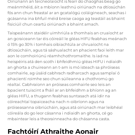
Oiriúnann an teicneolaíocht is fearr do chaoghas beag go
meánmhéid, áit a mbíonn leathnú oiriúnach na dtíosúchán
fós ann chun freastal ar an gcatalógú coláigineach, seachas i
gcásanna ina bhfuil méid breise caoga ag teastáil as bhaint
fisiciúil chun ceartú oiriúnach a bhaint amach.
Taispeánann staidéir uimhriúla a thomhais an cruaíocht ar
an gcraiceann tar éis cóireáil le gléas HIFU feabhas meánach
ó 15% go 30% i tomhais oibiachtúla ar chruaíocht na
dtíosúcháin, agus tá sáshualacht an phacient faoi leith mar
aon le comhoiriúnú réamhchothromaithe. Is iad na
heispéiris atá den scoth i bhfeidhmiú gléas HIFU i ndiaidh
an ghorta a chuireann an t-am is mó isteach sa phróiseas
comhairle, ag úsáid cabhrach radharcach agus samplaí ó
phacientí roimhe seo chun súileanna a chothromú go
réaltaí. Cabhraíonn an próiseas comhairle seo leis an
bpacient tuiscint a fháil ar an bhfeidhm a bhíonn ag an
gléas HIFU, a thugann feabhas suntasach atá idir na
cóireachtaí topaiceacha nach n-oibríonn agus na
próiseasanna oibriúcháin, agus atá oiriúnach mar leibhéal
cóireála do go leor cásanna i ndiaidh an ghorta, cé go
mbaintear leis a theorainneacha do chásanna casta.
Fachtóirí Athraithe Aonair