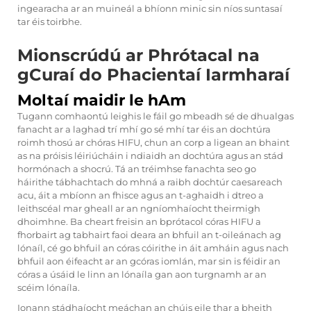
ingearacha ar an muineál a bhíonn minic sin níos suntasaí
tar éis toirbhe.
Mionscrúdú ar Phrótacal na
gCuraí do Phacientaí Iarmharaí
Moltaí maidir le hAm
Tugann comhaontú leighis le fáil go mbeadh sé de dhualgas
fanacht ar a laghad trí mhí go sé mhí tar éis an dochtúra
roimh thosú ar chóras HIFU, chun an corp a ligean an bhaint
as na próisis léiriúcháin i ndiaidh an dochtúra agus an stád
hormónach a shocrú. Tá an tréimhse fanachta seo go
háirithe tábhachtach do mhná a raibh dochtúr caesareach
acu, áit a mbíonn an fhisce agus an t-aghaidh i dtreo a
leithscéal mar gheall ar an ngníomhaíocht theirmigh
dhoimhne. Ba cheart freisin an bprótacol córas HIFU a
fhorbairt ag tabhairt faoi deara an bhfuil an t-oileánach ag
lónaíl, cé go bhfuil an córas cóirithe in áit amháin agus nach
bhfuil aon éifeacht ar an gcóras iomlán, mar sin is féidir an
córas a úsáid le linn an lónaíla gan aon turgnamh ar an
scéim lónaíla.
Ionann stádhaíocht meáchan an chúis eile thar a bheith