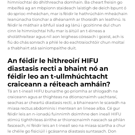
himníochtaí do dhíthreacha domhain. Ba cheart freisin go
mbeifeá ag an mbpionn staideach laistigh de deich bpunt ó
do sprioc-mheáchan, mar is féidir le hathrúcháin mheáchain
leanúnacha tionchar a dhéanamh ar thoraidh an leathnú. Is
féidir le máthair a bhfuil siad ag lánú i gcoitinne dul chun
cinn le himníochtaí hifu mar is áitúil an t-éineas a
sholáthraítear agus níl aon leigheas córasach i gceist, ach is
fiú do chás sonrach a phlé le do eachtraíochtóir chun moltaí
a thabhairt atá sainiompaithe duit.
An féidir le hithreoirí HIFU
diastasis recti a bhaint nó an
féidir leo an t-ullmhúchtacht
craiceann a réiteach amháin?
Tá an t-ineall HIFU bunaithe go príomha ar shlogadh na
craiceann agus ar thighteas na dtionscnaimh uachtaraí,
seachas ar cheartú diastasis recti, a bhaineann le scaradh na
miasa rectus abdominis i mentean an lineae alba. Cé gur
féidir leis an n-ionadú fuinnimh doimhne den ineall HIFU
stímiú tighthiteas áirithe ar thionscnaimh nascach sa phlán
fasceach, ní féidir leis an t-ineall seo na miasa scartha a chur
le chéile go fisiciúil i gcásanna diastasis suntasach. Don