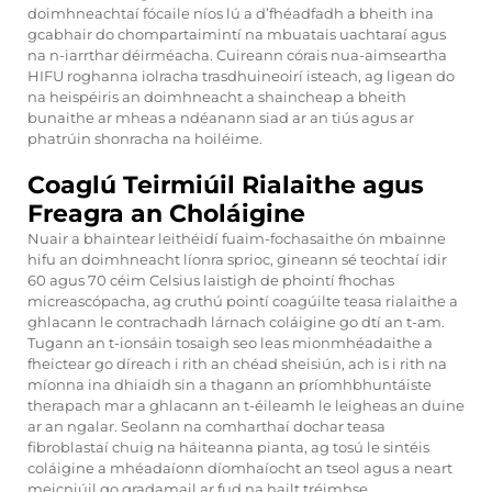
doimhneachtaí fócaile níos lú a d’fhéadfadh a bheith ina
gcabhair do chompartaimintí na mbuatais uachtaraí agus
na n-iarrthar déirméacha. Cuireann córais nua-aimseartha
HIFU roghanna iolracha trasdhuineoirí isteach, ag ligean do
na heispéiris an doimhneacht a shaincheap a bheith
bunaithe ar mheas a ndéanann siad ar an tiús agus ar
phatrúin shonracha na hoiléime.
Coaglú Teirmiúil Rialaithe agus
Freagra an Choláigine
Nuair a bhaintear leithéidí fuaim-fochasaithe ón mbainne
hifu an doimhneacht líonra sprioc, gineann sé teochtaí idir
60 agus 70 céim Celsius laistigh de phointí fhochas
micreascópacha, ag cruthú pointí coagúilte teasa rialaithe a
ghlacann le contrachadh lárnach coláigine go dtí an t-am.
Tugann an t-ionsáin tosaigh seo leas mionmhéadaithe a
fheictear go díreach i rith an chéad sheisiún, ach is i rith na
míonna ina dhiaidh sin a thagann an príomhbhuntáiste
therapach mar a ghlacann an t-éileamh le leigheas an duine
ar an ngalar. Seolann na comharthaí dochar teasa
fibroblastaí chuig na háiteanna pianta, ag tosú le sintéis
coláigine a mhéadaíonn díomhaíocht an tseol agus a neart
meicniúil go gradamail ar fud na hailt tréimhse.