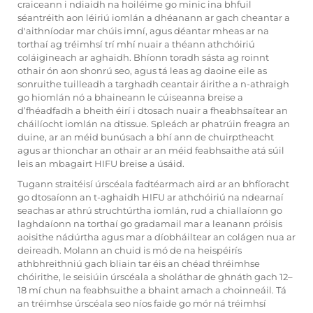
craiceann i ndiaidh na hoiléime go minic ina bhfuil
séantréith aon léiriú iomlán a dhéanann ar gach cheantar a
d'aithníodar mar chúis imní, agus déantar mheas ar na
torthaí ag tréimhsí trí mhí nuair a théann athchóiriú
coláigineach ar aghaidh. Bhíonn toradh sásta ag roinnt
othair ón aon shonrú seo, agus tá leas ag daoine eile as
sonruithe tuilleadh a targhadh ceantair áirithe a n-athraigh
go hiomlán nó a bhaineann le cúiseanna breise a
d’fhéadfadh a bheith éirí i dtosach nuair a fheabhsaítear an
cháilíocht iomlán na dtissue. Spleách ar phatrúin freagra an
duine, ar an méid bunúsach a bhí ann de chuirptheacht
agus ar thionchar an othair ar an méid feabhsaithe atá súil
leis an mbagairt HIFU breise a úsáid.
Tugann straitéisí úrscéala fadtéarmach aird ar an bhfíoracht
go dtosaíonn an t-aghaidh HIFU ar athchóiriú na ndearnaí
seachas ar athrú struchtúrtha iomlán, rud a chiallaíonn go
laghdaíonn na torthaí go gradamail mar a leanann próisis
aoisithe nádúrtha agus mar a díobháiltear an colágen nua ar
deireadh. Molann an chuid is mó de na heispéirís
athbhreithniú gach bliain tar éis an chéad thréimhse
chóirithe, le seisiúin úrscéala a sholáthar de ghnáth gach 12–
18 mí chun na feabhsuithe a bhaint amach a choinneáil. Tá
an tréimhse úrscéala seo níos faide go mór ná tréimhsí