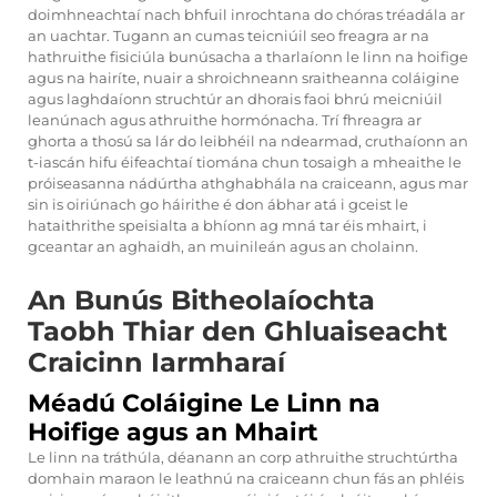
doimhneachtaí nach bhfuil inrochtana do chóras tréadála ar
an uachtar. Tugann an cumas teicniúil seo freagra ar na
hathruithe fisiciúla bunúsacha a tharlaíonn le linn na hoifige
agus na hairíte, nuair a shroichneann sraitheanna coláigine
agus laghdaíonn struchtúr an dhorais faoi bhrú meicniúil
leanúnach agus athruithe hormónacha. Trí fhreagra ar
ghorta a thosú sa lár do leibhéil na ndearmad, cruthaíonn an
t-iascán hifu éifeachtaí tiomána chun tosaigh a mheaithe le
próiseasanna nádúrtha athghabhála na craiceann, agus mar
sin is oiriúnach go háirithe é don ábhar atá i gceist le
hataithrithe speisialta a bhíonn ag mná tar éis mhairt, i
gceantar an aghaidh, an muinileán agus an cholainn.
An Bunús Bitheolaíochta
Taobh Thiar den Ghluaiseacht
Craicinn Iarmharaí
Méadú Coláigine Le Linn na
Hoifige agus an Mhairt
Le linn na tráthúla, déanann an corp athruithe struchtúrtha
domhain maraon le leathnú na craiceann chun fás an phléis