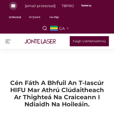
[email protected]
T8PRO
GA
Faigh Uathbhreithniú
Cén Fáth A Bhfuil An T-Iascúr
HIFU Mar Athrú Clúdaitheach
Ar Thighteá Na Craiceann I
Ndiaidh Na Hoileáin.