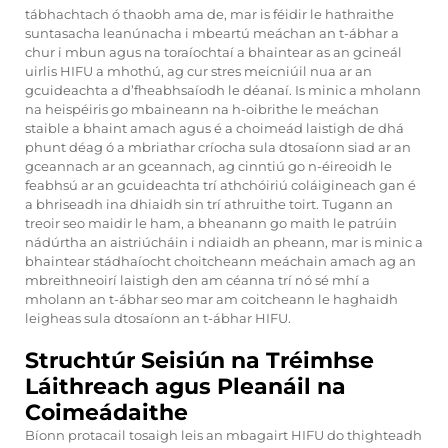
tábhachtach ó thaobh ama de, mar is féidir le hathraithe
suntasacha leanúnacha i mbeartú meáchan an t-ábhar a
chur i mbun agus na toraíochtaí a bhaintear as an gcineál
uirlis HIFU a mhothú, ag cur stres meicniúil nua ar an
gcuideachta a d’fheabhsaíodh le déanaí. Is minic a mholann
na heispéiris go mbaineann na h-oibrithe le meáchan
staible a bhaint amach agus é a choimeád laistigh de dhá
phunt déag ó a mbriathar críocha sula dtosaíonn siad ar an
gceannach ar an gceannach, ag cinntiú go n-éireoidh le
feabhsú ar an gcuideachta trí athchóiriú coláigineach gan é
a bhriseadh ina dhiaidh sin trí athruithe toirt. Tugann an
treoir seo maidir le ham, a bheanann go maith le patrúin
nádúrtha an aistriúcháin i ndiaidh an pheann, mar is minic a
bhaintear stádhaíocht choitcheann meáchain amach ag an
mbreithneoirí laistigh den am céanna trí nó sé mhí a
mholann an t-ábhar seo mar am coitcheann le haghaidh
leigheas sula dtosaíonn an t-ábhar HIFU.
Struchtúr Seisiún na Tréimhse
Láithreach agus Pleanáil na
Coimeádaithe
Bíonn protacail tosaigh leis an mbagairt HIFU do thighteadh