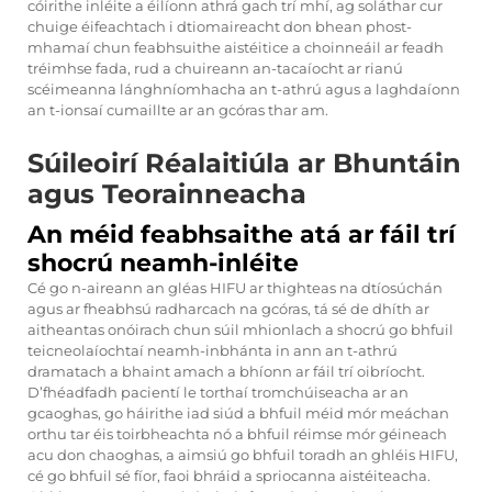
cóirithe inléite a éilíonn athrá gach trí mhí, ag soláthar cur
chuige éifeachtach i dtiomaireacht don bhean phost-
mhamaí chun feabhsuithe aistéitice a choinneáil ar feadh
tréimhse fada, rud a chuireann an-tacaíocht ar rianú
scéimeanna lánghníomhacha an t-athrú agus a laghdaíonn
an t-ionsaí cumaillte ar an gcóras thar am.
Súileoirí Réalaitiúla ar Bhuntáin
agus Teorainneacha
An méid feabhsaithe atá ar fáil trí
shocrú neamh-inléite
Cé go n-aireann an gléas HIFU ar thighteas na dtíosúchán
agus ar fheabhsú radharcach na gcóras, tá sé de dhíth ar
aitheantas onóirach chun súil mhionlach a shocrú go bhfuil
teicneolaíochtaí neamh-inbhánta in ann an t-athrú
dramatach a bhaint amach a bhíonn ar fáil trí oibríocht.
D’fhéadfadh pacientí le torthaí tromchúiseacha ar an
gcaoghas, go háirithe iad siúd a bhfuil méid mór meáchan
orthu tar éis toirbheachta nó a bhfuil réimse mór géineach
acu don chaoghas, a aimsiú go bhfuil toradh an ghléis HIFU,
cé go bhfuil sé fíor, faoi bhráid a spriocanna aistéiteacha.