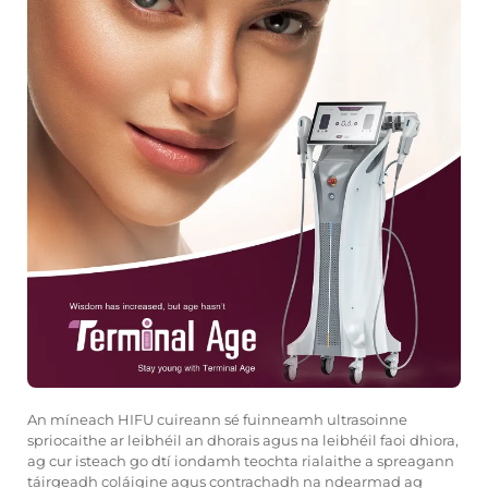
An
míneach HIFU
cuireann sé fuinneamh ultrasoinne
spriocaithe ar leibhéil an dhorais agus na leibhéil faoi dhiora,
ag cur isteach go dtí iondamh teochta rialaithe a spreagann
táirgeadh coláigine agus contrachadh na ndearmad ag