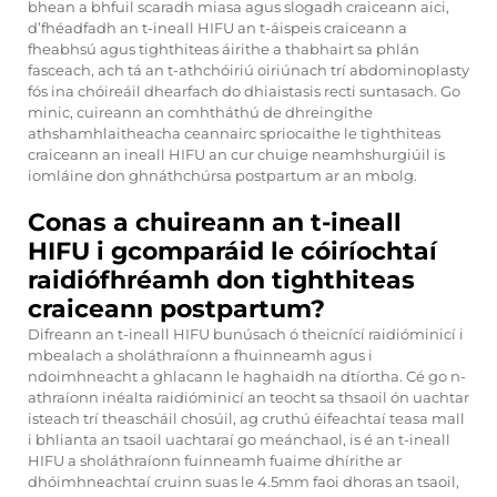
bhean a bhfuil scaradh miasa agus slogadh craiceann aici,
d’fhéadfadh an t-ineall HIFU an t-áispeis craiceann a
fheabhsú agus tighthiteas áirithe a thabhairt sa phlán
fasceach, ach tá an t-athchóiriú oiriúnach trí abdominoplasty
fós ina chóireáil dhearfach do dhiaistasis recti suntasach. Go
minic, cuireann an comhtháthú de dhreingithe
athshamhlaitheacha ceannairc spriocaithe le tighthiteas
craiceann an ineall HIFU an cur chuige neamhshurgiúil is
iomláine don ghnáthchúrsa postpartum ar an mbolg.
Conas a chuireann an t-ineall
HIFU i gcomparáid le cóiríochtaí
raidiófhréamh don tighthiteas
craiceann postpartum?
Difreann an t-ineall HIFU bunúsach ó theicnící raidióminicí i
mbealach a sholáthraíonn a fhuinneamh agus i
ndoimhneacht a ghlacann le haghaidh na dtíortha. Cé go n-
athraíonn inéalta raidióminicí an teocht sa thsaoil ón uachtar
isteach trí theascháil chosúil, ag cruthú éifeachtaí teasa mall
i bhlianta an tsaoil uachtaraí go meánchaol, is é an t-ineall
HIFU a sholáthraíonn fuinneamh fuaime dhírithe ar
dhóimhneachtaí cruinn suas le 4.5mm faoi dhoras an tsaoil,