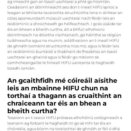
ag imeacht gan an tsaoil uachtaraí a phlé go hiomlán.
Ceadaíonn an dóimhneacht seo don t-ineall HIFU sprioc a
leagan ar bhlianta tacaíochta struchtúrtha lena n-áirítear an
córas aponeurotach múscúil uachtaraí nach féidir leis an
raidióminic a shroicheadh go héifeachtach. I gcás úsáide tar
éis an bhean a bheith curtha, áit a bhfuil athshocrú
doimhneach na dtíortha riachtanach, go háirithe sa réigiún
tuibhreacha agus na muinín, soláthraíonn an t-ineall HIFU
de ghnáth tiomáint struchtúrtha níos mó, agus is féidir leis
an raidióminic buntáistí a thabhairt do fheabhsú an tsaoil
uachtaraí an-ghairid agus is féidir go mbíonn sé
comhcheangailte le hineall HIFU uaireanta le haghaidh
toradh iomlán.
An gcaithfidh mé cóireáil aísithe
leis an mbainne HIFU chun na
torthaí a thagann as cruaithint an
chraiceann tar éis an bhean a
bheith curtha?
Tosaíonn an t-iascúr HIFU próiseas athchóiriú coláigineach a
leanann ag forbairt le haghaidh trí go sé mhí tar éis an
chóireála, agus bíonn na toraíochtaí de ghnáth ar fáil ó dhá