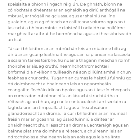
speisialta a bhíonn i ngach réigiún. De ghnáth, bíonn na
cóiríochtaí a dhéantar ar an aghaidh ag díriú ar thógáil na
mbruaí, ar thógáil na gcluasa, agus ar shainiú na líne
gualainn, agus ag réiteach an caillteana voluma agus an t-
iascacht a bhíonn minic le cloisteáil i ndiaidh na hoiléime
mar gheall ar athruithe hormónacha agus ar theasbhriseadh
an tsuí.
Tá cur i bhfeidhm ar an mbrúchán leis an mbainne hifu ag
díriú ar an gcuirp leathnaithe agus ar na planeanna fasceola
a scarann tar éis toirbhe, fiú nuair a thagann meáchan roimh
thoirbhe ar ais, ag cruthú neamhchothromachtaí i
bhformáid a n-éilíonn tuilleadh ná aon oiliúint amháin chun
feabhas a chur orthu. Tugann an cumas le haistriú fuinniú go
dtí doimhneacht a bhaineann leis an nganmheáin
ceangailte fíocháin idir an bpolca agus an t-iasc fo-chorpach
an cumas don mbainne hifu an lásracht struchtúrtha a
réiteach ag an bhun, ag cur le contracraíocht an tseolaim a
laghdaíonn an timpeallacht agus a fheabhsaíonn
glanadóireacht an droma. Tá cur i bhfeidhm ar an muineál
freisin mar an gcéanna, ag úsáid fuinniú a dírítear ar
dhaidhneacht chun lásracht an droma uachtaraigh agus an
bainne platisma doimhne a réiteach, a chuireann leis an
ndrochsholas a bhaineann leis an aois agus leis na línte