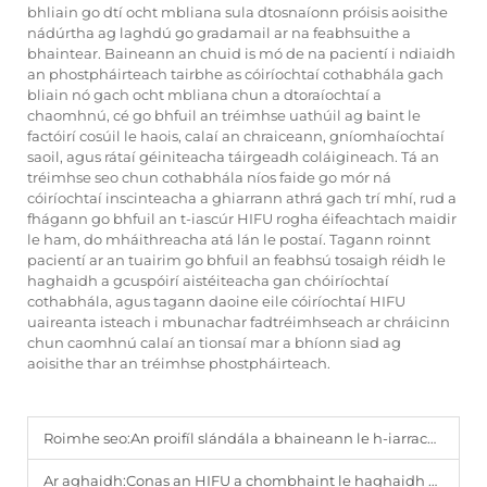
bhliain go dtí ocht mbliana sula dtosnaíonn próisis aoisithe
nádúrtha ag laghdú go gradamail ar na feabhsuithe a
bhaintear. Baineann an chuid is mó de na pacientí i ndiaidh
an phostpháirteach tairbhe as cóiríochtaí cothabhála gach
bliain nó gach ocht mbliana chun a dtoraíochtaí a
chaomhnú, cé go bhfuil an tréimhse uathúil ag baint le
factóirí cosúil le haois, calaí an chraiceann, gníomhaíochtaí
saoil, agus rátaí géiniteacha táirgeadh coláigineach. Tá an
tréimhse seo chun cothabhála níos faide go mór ná
cóiríochtaí inscinteacha a ghiarrann athrá gach trí mhí, rud a
fhágann go bhfuil an t-iascúr HIFU rogha éifeachtach maidir
le ham, do mháithreacha atá lán le postaí. Tagann roinnt
pacientí ar an tuairim go bhfuil an feabhsú tosaigh réidh le
haghaidh a gcuspóirí aistéiteacha gan chóiríochtaí
cothabhála, agus tagann daoine eile cóiríochtaí HIFU
uaireanta isteach i mbunachar fadtréimhseach ar chráicinn
chun caomhnú calaí an tionsaí mar a bhíonn siad ag
aoisithe thar an tréimhse phostpháirteach.
Roimhe seo:
An proifíl slándála a bhaineann le h-iarrachtaí HIFU ar son ardú gan ghortú ar an mbrow agus ar an mhuirn.
Ar aghaidh:
Conas an HIFU a chombhaint le haghaidh eile de na próisíseanna aistéiteacha chun na torthaí is fearr a bhaint amach.