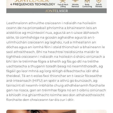
Leathnaíonn athruithe craiceann i ndiaidh na hoileáin
ceann de na prionsabail phríomha a bhaineann leis an
aistéitice ag múinteoirí nua, agus tá an t-uisce ábharach
sáite, tá comhshóga na gcosán aghaidhe agus tá an t-
ullmhúchán craiceann ag laghdú, rud a mheallann an
dóchas agus an íomhá féin i staid thionchair a bhaineann le
saol athraitheach. Bhí na heachtraí traidisiúnta maidir le
tightheá craiceann i ndiaidh na hoileáin ó shárú oiriúnach a
bhí lán le tréimhse fógra a bheith ag fás go dtí na tréithe
uachtaracha a thugann toradh beag nó neamhthoradh, ag
fágáil go leor mhná ag lorg réitigh éifeachtacha idir dhá
theideal. Tá an t-eolas faoi thionchar an t-iascúr fócasaithe
ard-inteansach (HIFU) an spéir a athrú go bunúsach, ag
tairiscint slí neamh-inbháite chuig athdhéanamh fíorchaite
gan na riosca, gan an tréimhse fógra nó an t-oibriú oiriúnach
a bhíodh ina ghiarrthacht roimhe seo don athshaothraíocht
fíorchaite den chraiceann tar éis cur i dtír.