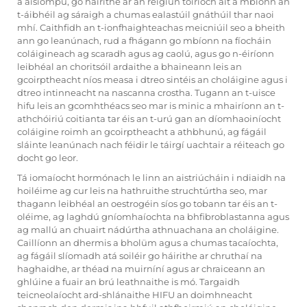
a aisiompú, go háirithe ar an réigiún tóiríoch áit a mbíonn an
t-áibhéil ag sáraigh a chumas ealastúil gnáthúil thar naoi
mhí. Caithfidh an t-ionfhaighteachas meicniúil seo a bheith
ann go leanúnach, rud a fhágann go mbíonn na fíocháin
coláigineach ag scaradh agus ag caolú, agus go n-éiríonn
leibhéal an choritsóil ardaithe a bhaineann leis an
gcoirptheacht níos measa i dtreo sintéis an choláigine agus i
dtreo intinneacht na nascanna crostha. Tugann an t-uisce
hifu leis an gcomhthéacs seo mar is minic a mhairíonn an t-
athchóiriú coitianta tar éis an t-urú gan an díomhaoiníocht
coláigine roimh an gcoirptheacht a athbhunú, ag fágáil
sláinte leanúnach nach féidir le táirgí uachtair a réiteach go
docht go leor.
Tá iomaíocht hormónach le linn an aistriúcháin i ndiaidh na
hoiléime ag cur leis na hathruithe struchtúrtha seo, mar
thagann leibhéal an oestrogéin síos go tobann tar éis an t-
oléime, ag laghdú gníomhaíochta na bhfibroblastanna agus
ag mallú an chuairt nádúrtha athnuachana an choláigine.
Caillíonn an dhermis a bholüm agus a chumas tacaíochta,
ag fágáil slíomadh atá soiléir go háirithe ar chruthaí na
haghaidhe, ar théad na muirníní agus ar chraiceann an
ghlúine a fuair an brú leathnaithe is mó. Targaidh
teicneolaíocht ard-shlánaithe HIFU an doimhneacht