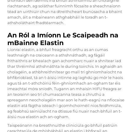
shonrach den dermis ina bhfuil athfhoirmiú an choláigine
riachtanach, ag soláthar fuinnimh fócsaite a sheachnaíonn
téad an uirthiúir chun na dtreithcheart bunúsacha a bhaint
amach, áit a mbaineann athghabháil le toradh an t-
athsholáthairt fhadtéarmach.
An Ról a Imíonn Le Scaipeadh na
mBainne Elastin
Líonraí elastin, a bhfuil freagracht orthu as an cumas
leathnaigh na craiceann a athshnáthadh, ag fágáil
frithaithris ar bhealach gan achomharc nuair a shnítear iad
thar thréimhsí athshnáthta le during toirchis. In aghaidh an
cholagéin, a athbhreithnítear go mall trí ghníomhaíocht na
bhfibrioblast, tá an t-áisiú intinne ag laghdú go mór le haois
agus tá an t-athchóiriú féin-ghníomhach an-ogham tar éis
imeachtaí móra sníodh. Tugann an mhaisín HIFU freagra ar
an teorainn seo trí chumascanna teasa a chruthú a
spreagann neocholagéin mar aon le hath-eagrú na nfiocaise
elastin atá fágtha isteach i gcomhchoirnéil níos feidhmiúla,
ag feabhsú sainiúlacht na dtissue fiú nuair nach bhfuil an t-
áisiú nua elastin ach an-ogham.
Taispeánann na breathnuithe cliniciúla go bhfuil patrúin
carachtarúla de mhíshábháil an elastin i bhfocail an