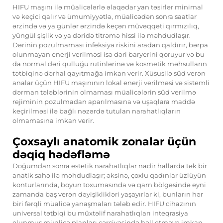
HIFU maşını ilə müalicələrlə əlaqədar yan təsirlər minimal
və keçici qalır və ümumiyyətlə, müalicədən sonra saatlar
ərzində və ya günlər ərzində keçən müvəqqəti qırmızılıq,
yüngül şişlik və ya dəridə titrəmə hissi ilə məhdudlaşır.
Dərinin pozulmaması infeksiya riskini aradan qaldırır, bərpa
olunmayan enerji verilməsi isə dəri baryerini qoruyur və bu
da normal dəri qulluğu rutinlərinə və kosmetik məhsulların
tətbiqinə dərhal qayıtmağa imkan verir. Xüsusilə süd verən
analar üçün HIFU maşınının lokal enerji verilməsi və sistemli
dərman tələblərinin olmaması müalicələrin süd verilmə
rejiminin pozulmadan aparılmasına və uşaqlara maddə
keçirilməsi ilə bağlı nəzərdə tutulan narahatlıqların
olmamasına imkan verir.
Çoxsaylı anatomik zonalar üçün
dəqiq hədəfləmə
Doğumdan sonra estetik narahatlıqlar nadir hallarda tək bir
anatik sahə ilə məhdudlaşır; əksinə, çoxlu qadınlar üzlüyün
konturlarında, boyun toxumasında və qarn bölgəsində eyni
zamanda baş verən dəyişiklikləri yaşayırlar ki, bunların hər
biri fərqli müalicə yanaşmaları tələb edir. HIFU cihazının
universal tətbiqi bu müxtəlif narahatlıqları inteqrasiya
olunmuş müalicə planları çərçivəsində həll etməyə imkan