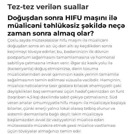
Tez-tez verilən suallar
Doğuşdan sonra HIFU maşını ilə
müalicəni təhlükəsiz şəkildə neçə
zaman sonra almaq olar?
Çoxlu sayda mütəxəssislər hifu maşını ilə müalicəni
doğuşdan sonra ən azı üç-dən altı ay keçdikdən sonra
keçirməyi tövsiyə edirlər; bu, bədəninizin ilk dövrün
postpartum sağalmasını tamamlamasına və hormonal
sabitliyə çatmasına imkan verir. Əgər siz kəsik yolu ilə
(kaiseriyanla) doğuş etmisinizsə, dərin toxuma
müalicələrindən əvvəl qarnınızın kəsik yerinin tamamilə
sağalmasının təmin edilməsi xüsusilə vacibdir. Həmçinin,
müalicə nəticələrinə təsir göstərə biləcək əhəmiyyətli çəki
dəyişiklikləri baş verməməsi üçün hədəf çəkinizdən on funt
(təqribən 4,5 kq) daxilində sabit çəkiyə çatmalısınız. Süd
verən analar ümumiyyətlə hifu maşını ilə müalicəyə başlaya
bilərlər, çünki enerji yalnız lokal olaraq tətbiq olunur və
sistemli dərmanlarla bağlı deyil; lakin müalicəyə
başlamazdan əvvəl öz vəziyyətinizi müalicə edən
mütəxəssislə müzakirə etmək şəxsi müalicə vaxtlaması
üçün tövsiyələr almağınızı təmin edir.