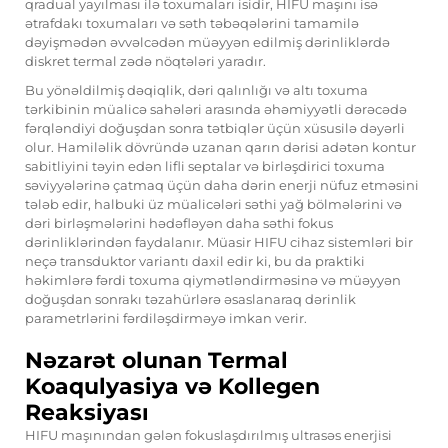
qradual yayılması ilə toxumaları isidir, HIFU maşını isə
ətrafdakı toxumaları və səth təbəqələrini tamamilə
dəyişmədən əvvəlcədən müəyyən edilmiş dərinliklərdə
diskret termal zədə nöqtələri yaradır.
Bu yönəldilmiş dəqiqlik, dəri qalınlığı və altı toxuma
tərkibinin müalicə sahələri arasında əhəmiyyətli dərəcədə
fərqləndiyi doğuşdan sonra tətbiqlər üçün xüsusilə dəyərli
olur. Hamiləlik dövründə uzanan qarın dərisi adətən kontur
sabitliyini təyin edən lifli septalar və birləşdirici toxuma
səviyyələrinə çatmaq üçün daha dərin enerji nüfuz etməsini
tələb edir, halbuki üz müalicələri səthi yağ bölmələrini və
dəri birləşmələrini hədəfləyən daha səthi fokus
dərinliklərindən faydalanır. Müasir HIFU cihaz sistemləri bir
neçə transduktor variantı daxil edir ki, bu da praktiki
həkimlərə fərdi toxuma qiymətləndirməsinə və müəyyən
doğuşdan sonrakı təzahürlərə əsaslanaraq dərinlik
parametrlərini fərdiləşdirməyə imkan verir.
Nəzarət olunan Termal
Koaqulyasiya və Kollegen
Reaksiyası
HIFU maşınından gələn fokuslaşdırılmış ultrasəs enerjisi