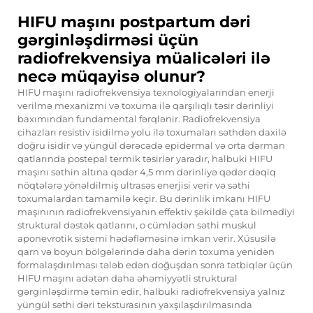
HIFU maşını postpartum dəri
gərginləşdirməsi üçün
radiofrekvensiya müalicələri ilə
necə müqayisə olunur?
HIFU maşını radiofrekvensiya texnologiyalarından enerji
verilmə mexanizmi və toxuma ilə qarşılıqlı təsir dərinliyi
baxımından fundamental fərqlənir. Radiofrekvensiya
cihazları resistiv isidilmə yolu ilə toxumaları səthdən daxilə
doğru isidir və yüngül dərəcədə epidermal və orta dərman
qatlarında postepal termik təsirlər yaradır, halbuki HIFU
maşını səthin altına qədər 4,5 mm dərinliyə qədər dəqiq
nöqtələrə yönəldilmiş ultrasəs enerjisi verir və səthi
toxumalardan tamamilə keçir. Bu dərinlik imkanı HIFU
maşınının radiofrekvensiyanın effektiv şəkildə çata bilmədiyi
struktural dəstək qatlarını, o cümlədən səthi muskul
aponevrotik sistemi hədəfləməsinə imkan verir. Xüsusilə
qarn və boyun bölgələrində daha dərin toxuma yenidən
formalaşdırılması tələb edən doğuşdan sonra tətbiqlər üçün
HIFU maşını adətən daha əhəmiyyətli struktural
gərginləşdirmə təmin edir, halbuki radiofrekvensiya yalnız
yüngül səthi dəri teksturasının yaxşılaşdırılmasında