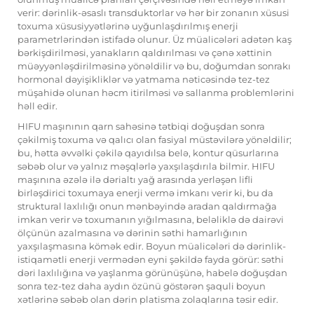
verir: dərinlik-əsaslı transduktorlar və hər bir zonanın xüsusi
toxuma xüsusiyyətlərinə uyğunlaşdırılmış enerji
parametrlərindən istifadə olunur. Üz müalicələri adətən kaş
bərkişdirilməsi, yanakların qaldırılması və çənə xəttinin
müəyyənləşdirilməsinə yönəldilir və bu, doğumdan sonrakı
hormonal dəyişikliklər və yatmama nəticəsində tez-tez
müşahidə olunan həcm itirilməsi və sallanma problemlərini
həll edir.
HIFU maşınının qarn sahəsinə tətbiqi doğuşdan sonra
çəkilmiş toxuma və qalıcı olan fasiyal müstəvilərə yönəldilir;
bu, hətta əvvəlki çəkilə qayıdılsa belə, kontur qüsurlarına
səbəb olur və yalnız məşqlərlə yaxşılaşdırıla bilmir. HIFU
maşınına əzələ ilə dərialtı yağ arasında yerləşən lifli
birləşdirici toxumaya enerji vermə imkanı verir ki, bu da
struktural laxlılığı onun mənbəyində aradan qaldırmağa
imkan verir və toxumanın yığılmasına, beləliklə də dairəvi
ölçünün azalmasına və dərinin səthi hamarlığının
yaxşılaşmasına kömək edir. Boyun müalicələri də dərinlik-
istiqamətli enerji vermədən eyni şəkildə fayda görür: səthi
dəri laxlılığına və yaşlanma görünüşünə, habelə doğuşdan
sonra tez-tez daha aydın özünü göstərən şaquli boyun
xətlərinə səbəb olan dərin platisma zolaqlarına təsir edir.