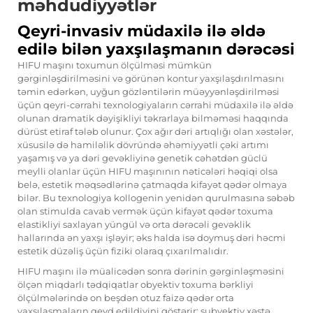
məhdudiyyətlər
Qeyri-invasiv müdaxilə ilə əldə
edilə bilən yaxşılaşmanın dərəcəsi
HIFU maşını toxumun ölçülməsi mümkün
gərginləşdirilməsini və görünən kontur yaxşılaşdırılmasını
təmin edərkən, uyğun gözləntilərin müəyyənləşdirilməsi
üçün qeyri-cərrahi texnologiyaların cərrahi müdaxilə ilə əldə
olunan dramatik dəyişikliyi təkrarlaya bilməməsi haqqında
dürüst etiraf tələb olunur. Çox ağır dəri artıqlığı olan xəstələr,
xüsusilə də hamiləlik dövründə əhəmiyyətli çəki artımı
yaşamış və ya dəri gevəkliyinə genetik cəhətdən güclü
meylli olanlar üçün HIFU maşınının nəticələri həqiqi olsa
belə, estetik məqsədlərinə çatmaqda kifayət qədər olmaya
bilər. Bu texnologiya kollogenin yenidən qurulmasına səbəb
olan stimulda cavab vermək üçün kifayət qədər toxuma
elastikliyi saxlayan yüngül və orta dərəcəli gevəklik
hallarında ən yaxşı işləyir; əks halda isə doymuş dəri həcmi
estetik düzəliş üçün fiziki olaraq çıxarılmalıdır.
HIFU maşını ilə müalicədən sonra dərinin gərginləşməsini
ölçən miqdarlı tədqiqatlar obyektiv toxuma bərkliyi
ölçülmələrində on beşdən otuz faizə qədər orta
yaxşılaşmaların qeyd edildiyini göstərir; subyektiv xəstə