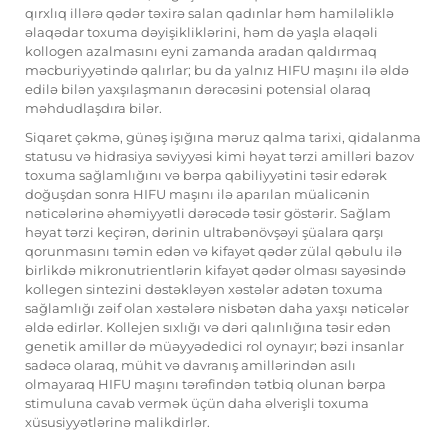
qırxlıq illərə qədər təxirə salan qadınlar həm hamiləliklə
əlaqədar toxuma dəyişikliklərini, həm də yaşla əlaqəli
kollogen azalmasını eyni zamanda aradan qaldırmaq
məcburiyyətində qalırlar; bu da yalnız HIFU maşını ilə əldə
edilə bilən yaxşılaşmanın dərəcəsini potensial olaraq
məhdudlaşdıra bilər.
Siqaret çəkmə, günəş işığına məruz qalma tarixi, qidalanma
statusu və hidrasiya səviyyəsi kimi həyat tərzi amilləri bazov
toxuma sağlamlığını və bərpa qabiliyyətini təsir edərək
doğuşdan sonra HIFU maşını ilə aparılan müalicənin
nəticələrinə əhəmiyyətli dərəcədə təsir göstərir. Sağlam
həyat tərzi keçirən, dərinin ultrabənövşəyi şüalara qarşı
qorunmasını təmin edən və kifayət qədər zülal qəbulu ilə
birlikdə mikronutrientlərin kifayət qədər olması sayəsində
kollegen sintezini dəstəkləyən xəstələr adətən toxuma
sağlamlığı zəif olan xəstələrə nisbətən daha yaxşı nəticələr
əldə edirlər. Kollejen sıxlığı və dəri qalınlığına təsir edən
genetik amillər də müəyyədedici rol oynayır; bəzi insanlar
sadəcə olaraq, mühit və davranış amillərindən asılı
olmayaraq HIFU maşını tərəfindən tətbiq olunan bərpa
stimuluna cavab vermək üçün daha əlverişli toxuma
xüsusiyyətlərinə malikdirlər.