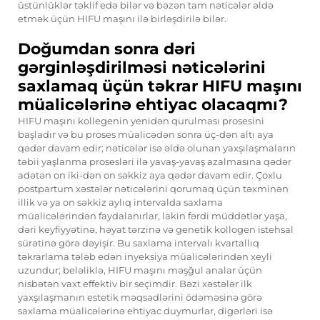
üstünlüklər təklif edə bilər və bəzən tam nəticələr əldə
etmək üçün HIFU maşını ilə birləşdirilə bilər.
Doğumdan sonra dəri
gərginləşdirilməsi nəticələrini
saxlamaq üçün təkrar HIFU maşını
müalicələrinə ehtiyac olacaqmı?
HIFU maşını kollegenin yenidən qurulması prosesini
başladır və bu proses müalicədən sonra üç-dən altı aya
qədər davam edir; nəticələr isə əldə olunan yaxşılaşmaların
təbii yaşlanma prosesləri ilə yavaş-yavaş azalmasına qədər
adətən on iki-dən on səkkiz aya qədər davam edir. Çoxlu
postpartum xəstələr nəticələrini qorumaq üçün təxminən
illik və ya on səkkiz aylıq intervalda saxlama
müalicələrindən faydalanırlar, lakin fərdi müddətlər yaşa,
dəri keyfiyyətinə, həyat tərzinə və genetik kollogen istehsal
sürətinə görə dəyişir. Bu saxlama intervalı kvartallıq
təkrarlama tələb edən inyeksiya müalicələrindən xeyli
uzundur; beləliklə, HIFU maşını məşğul analar üçün
nisbətən vaxt effektiv bir seçimdir. Bəzi xəstələr ilk
yaxşılaşmanın estetik məqsədlərini ödəməsinə görə
saxlama müalicələrinə ehtiyac duymurlar, digərləri isə