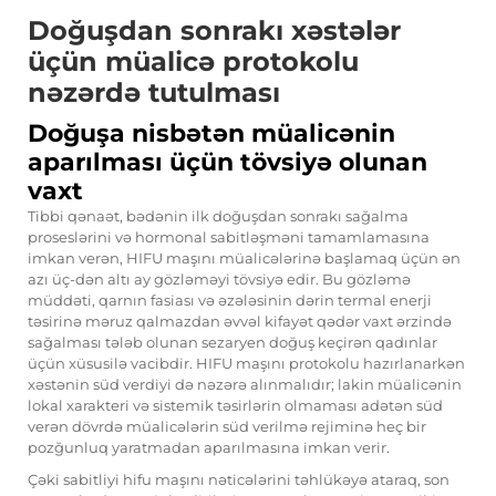
Doğuşdan sonrakı xəstələr
üçün müalicə protokolu
nəzərdə tutulması
Doğuşa nisbətən müalicənin
aparılması üçün tövsiyə olunan
vaxt
Tibbi qənaət, bədənin ilk doğuşdan sonrakı sağalma
proseslərini və hormonal sabitləşməni tamamlamasına
imkan verən, HIFU maşını müalicələrinə başlamaq üçün ən
azı üç-dən altı ay gözləməyi tövsiyə edir. Bu gözləmə
müddəti, qarnın fasiası və əzələsinin dərin termal enerji
təsirinə məruz qalmazdan əvvəl kifayət qədər vaxt ərzində
sağalması tələb olunan sezaryen doğuş keçirən qadınlar
üçün xüsusilə vacibdir. HIFU maşını protokolu hazırlanarkən
xəstənin süd verdiyi də nəzərə alınmalıdır; lakin müalicənin
lokal xarakteri və sistemik təsirlərin olmaması adətən süd
verən dövrdə müalicələrin süd verilmə rejiminə heç bir
pozğunluq yaratmadan aparılmasına imkan verir.
Çəki sabitliyi hifu maşını nəticələrini təhlükəyə ataraq, son