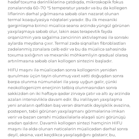
hədəf toxuma dərinliklərinə çatdıqda, mikroskopik fokus
zonalarında 60–70 °S temperatur yaradır və bu da kollegen
liflərinin dərhal yığılmasına səbəb olan nəzarət olunan
termal koaqulyasiya nöqtələri yaradır. Bu ilk mexaniki
gərginləşmə birinci müalicə seansı ərzində yüngül görünən
yaxşılaşmaya səbəb olur, lakin əsas terapevtik fayda
orqanizmin yara sağalma zəncirinin aktivləşməsi ilə sonrakı
aylarda meydana çıxır. Termal zədə siqnalları fibroblastları
zədələnmiş zonalara cəlb edir və bu da müalicə sahəsində
toxuma sıxlığının və mexaniki möhkəmliyin qradual olaraq
artırılmasına səbəb olan kollogen sintezini başladır.
HIFU maşını ilə müalicədən sonra kollogenin yenidən
qurulması üçün təyin olunmuş vaxt xətti doğuşdan sonra
bərpa olunma nümunələri ilə yaxşı uyğun gəlir, çünki
neokollogenizm enerjinin tətbiq olunmasından sonra
səkkizdən on iki həftəyə qədər zirvəyə çatır və altı ay ərzində
azalan intensivliklə davam edir. Bu irəliləyən yaxşılaşma
yeni anaların qəfildən baş verən dramatik dəyişiklik əvəzinə,
postepen, təbii görünən yaxşılaşmanı görmələrinə imkan
verir və bəzən cərrahi müdaxilələrlə əlaqəli süni görünüşü
aradan qaldırır. Davamlı kollogen sintezi həmçinin HIFU
maşını ilə əldə olunan nəticələrin müalicədən dərhal sonra
deyil, əksinə, vaxt keçdikcə yaxşılaşdığını göstərir; bu,