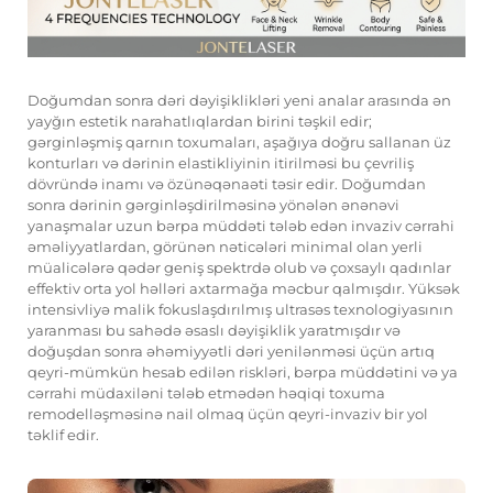
Doğumdan sonra dəri dəyişiklikləri yeni analar arasında ən
yayğın estetik narahatlıqlardan birini təşkil edir;
gərginləşmiş qarnın toxumaları, aşağıya doğru sallanan üz
konturları və dərinin elastikliyinin itirilməsi bu çevriliş
dövründə inamı və özünəqənaəti təsir edir. Doğumdan
sonra dərinin gərginləşdirilməsinə yönələn ənənəvi
yanaşmalar uzun bərpa müddəti tələb edən invaziv cərrahi
əməliyyatlardan, görünən nəticələri minimal olan yerli
müalicələrə qədər geniş spektrdə olub və çoxsaylı qadınlar
effektiv orta yol həlləri axtarmağa məcbur qalmışdır. Yüksək
intensivliyə malik fokuslaşdırılmış ultrasəs texnologiyasının
yaranması bu sahədə əsaslı dəyişiklik yaratmışdır və
doğuşdan sonra əhəmiyyətli dəri yenilənməsi üçün artıq
qeyri-mümkün hesab edilən riskləri, bərpa müddətini və ya
cərrahi müdaxiləni tələb etmədən həqiqi toxuma
remodelləşməsinə nail olmaq üçün qeyri-invaziv bir yol
təklif edir.