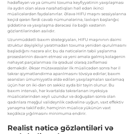
hədəfləyən və ya ümumi toxuma keyfiyyətinin yaxşılaşması
ilə aydın olan əlavə narahatlıqları həll edən ikinci
müalicələrdən faydalanırlar. Əlavə HIFU maşını sessiyalarına
keçid qərarı fərdi cavab nümunələrinə, laxlıqın başlanğıc
şiddətinə və yaxşılaşma dərəcəsi ilə bağlı xəstənin
gözləntilərindən asılıdır.
Uzunmüddətli baxım strategiyaları, HIFU maşınının daimi
struktur dəyişikliyi yaratmadan toxuma yenidən qurulmasını
başladığını nəzərə alır; bu da nəticələrin təbii yaşlanma
proseslərinin davam etməsi və yeni əmələ gəlmiş kolagenin
nəhayət parçalanması ilə qradual olaraq zəifləməsi
deməkdir. Əksər mütəxəssislər ilk müalicədən sonra hər il
təkrar qiymətləndirmə aparılmasını tövsiyə edirlər; baxım
seansları ümumiyyətlə əldə edilən yaxşılaşmaları saxlamaq
üçün hər on iki-dən on səkkiz ayda bir təyin olunur. Bu
baxım intervalı, hər kvartalda təkrarlanan inyeksiya
müalicələrindən xeyli uzundur və doğuşdan sonra olan
qadınlara məşğul valideynlik cədvəlinə uyğun, vaxt effektiv
yanaşma təklif edir, həmçinin müalicə yükünün vaxt
keçdikcə yığılmasını minimuma endirir.
Realist nəticə gözləntiləri və