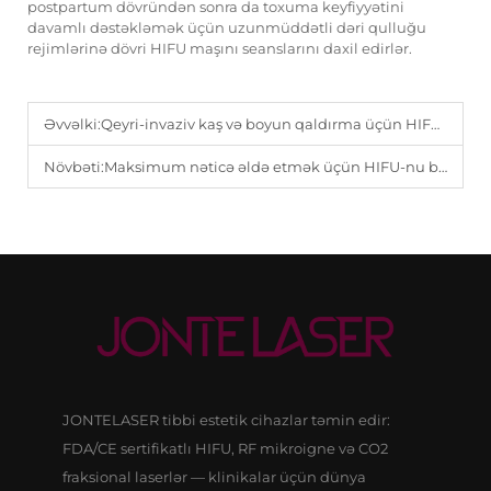
postpartum dövründən sonra da toxuma keyfiyyətini
davamlı dəstəkləmək üçün uzunmüddətli dəri qulluğu
rejimlərinə dövri HIFU maşını seanslarını daxil edirlər.
Əvvəlki:
Qeyri-invaziv kaş və boyun qaldırma üçün HIFU müalicələrinin təhlükəsizlik profilı.
Növbəti:
Maksimum nəticə əldə etmək üçün HIFU-nu başqa estetik prosedurlarla necə birləşdirmək olar.
JONTELASER tibbi estetik cihazlar təmin edir:
FDA/CE sertifikatlı HIFU, RF mikroigne və CO2
fraksional laserlər — klinikalar üçün dünya