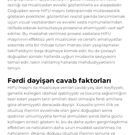
razılığı isə müalicədən əvvəlki gözləntilərlə sıx əlaqədədir.
Doğuşdan sonra HIFU maşını tətbiqlərində mütəxəssislik
göstərən praktiklər, gözləntiləri realist şəkildə tənzimləmək
üçün vizual vasitələrdən və əvvəlki xəstə nümunələrindən
istifadə edərək konsultasiya prosesinə əhəmiyyətli vaxt sərf
edirlər. Bu məsləhət verilməsi prosesi xəstələrə HIFU
maşınının effektsiz yerli müalicələr və cərrahi əməliyyatlar
arasında orta bir mövqe tutan mənası olan yaxşılaşmalar
təklif etdiyini başa düşməyə kömək edir; bu da çoxsaylı
doğuşdan sonrakı hallarda uyğun müdaxilə səviyyəsini
təmsil edir, lakin irəliləmiş hallarda məhdudiyyətlərini
tanıyır.
Fərdi dəyişən cavab faktorları
HIFU maşını ilə müalicəyə verilən cavab yaş, dəri keyfiyyəti,
genetik kollegen istehsal qabiliyyəti və toxuma sağlamlığını
təsir edən yaşam tərzi amilləri daxil olmaqla fərdi amillərə
görə əhəmiyyətli dərəcədə dəyişir. Xüsusilə iyirmi illik və
otuzluq illərinin əvvəlində olan gənc doğuşdan sonra
qadınlar ümumiyyətlə termal stimuldan sonra daha güclü
kollogen sintezi göstərir ki, bu da daha aydın gərginləşdirmə
effektləri və nəticələrin daha uzun müddət saxlanması ilə
nəticələnir. Əksinə, doğuşu otuzluq illərinin sonuna və