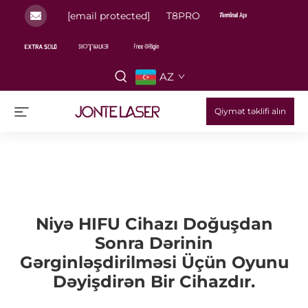
[email protected]
T8PRO
AZ
Qiymət təklifi alın
Niyə HIFU Cihazı Doğuşdan
Sonra Dərinin
Gərginləşdirilməsi Üçün Oyunu
Dəyişdirən Bir Cihazdır.