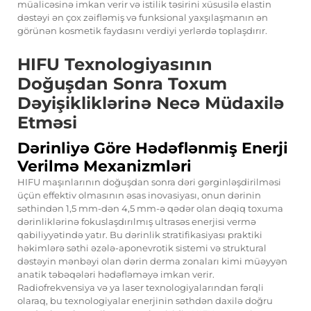
müalicəsinə imkan verir və istilik təsirini xüsusilə elastin
dəstəyi ən çox zəifləmiş və funksional yaxşılaşmanın ən
görünən kosmetik faydasını verdiyi yerlərdə toplaşdırır.
HIFU Texnologiyasının
Doğuşdan Sonra Toxum
Dəyişikliklərinə Necə Müdaxilə
Etməsi
Dərinliyə Göre Hədəflənmiş Enerji
Verilmə Mexanizmləri
HIFU maşınlarının doğuşdan sonra dəri gərginləşdirilməsi
üçün effektiv olmasının əsas inovasiyası, onun dərinin
səthindən 1,5 mm-dən 4,5 mm-ə qədər olan dəqiq toxuma
dərinliklərinə fokuslaşdırılmış ultrasəs enerjisi vermə
qabiliyyətində yatır. Bu dərinlik stratifikasiyası praktiki
həkimlərə səthi əzələ-aponevrotik sistemi və struktural
dəstəyin mənbəyi olan dərin derma zonaları kimi müəyyən
anatik təbəqələri hədəfləməyə imkan verir.
Radiofrekvensiya və ya laser texnologiyalarından fərqli
olaraq, bu texnologiyalar enerjinin səthdən daxilə doğru