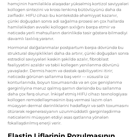
həmçinin hamiləliklə əlaqədar yüksəlmiş kortizol səviyyələri
kollogen sintezini və kross-lenkinq bütövlüyünü daha da
zəiflədir. HIFU cihazı bu kontekstdə əhəmiyyət kazanır,
çünki doğuşdan sonra adi sağalma prosesi ən çox hallarda
hamiləlikdən əvvəlki kollogen sıxlığını bərpa etmir və
nəticədə yerli məhsulların dərinlikdə təsir göstərə bilmədiyi
davamlı laxlılıq yaranır.
Hormonal dalğalanmalar postpartum bərpa dövründə bu
struktural dəyişiklikləri daha da artırır, çünki doğuşdan sonra
estradiol səviyyələri kəskin şəkildə azalır, fibroblast
fəaliyyətini azaldır və təbii kollegen yenilənmə dövrünü
yavaşladır. Dermis həcm və dəstək qabiliyyətini itirir;
nəticədə görünən sallanma baş verir — xüsusilə üz
konturlarında, boyun toxumasında və ən çox genişlənmə
gərginliyinə məruz qalmış qarnın dərisində bu sallanma
daha çox fərq olunur. İnkişaf etmiş HIFU cihazı texnologiyası
kollogen remodelləşməsinin baş verməsi lazım olan
müəyyən dermal dərinliklərini hədəfləyir və səth toxumasını
ötürərək regenerasiyanın uzunmüddətli gərginləşdirmə
nəticələrini müəyyən etdiyi əsas qatlarına yönələn
fokallaşdırılmış enerji verir.
Elastin Liflərinin Pozulmasının