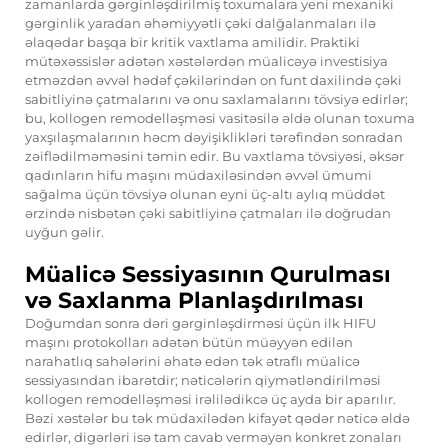
zamanlarda gərginləşdirilmiş toxumalara yeni mexaniki
gərginlik yaradan əhəmiyyətli çəki dalğalanmaları ilə
əlaqədar başqa bir kritik vaxtlama amilidir. Praktiki
mütəxəssislər adətən xəstələrdən müalicəyə investisiya
etməzdən əvvəl hədəf çəkilərindən on funt daxilində çəki
sabitliyinə çatmalarını və onu saxlamalarını tövsiyə edirlər;
bu, kollogen remodelləşməsi vasitəsilə əldə olunan toxuma
yaxşılaşmalarının həcm dəyişiklikləri tərəfindən sonradan
zəiflədilməməsini təmin edir. Bu vaxtlama tövsiyəsi, əksər
qadınların hifu maşını müdaxiləsindən əvvəl ümumi
sağalma üçün tövsiyə olunan eyni üç-altı aylıq müddət
ərzində nisbətən çəki sabitliyinə çatmaları ilə doğrudan
uyğun gəlir.
Müalicə Sessiyasının Qurulması
və Saxlanma Planlaşdırılması
Doğumdan sonra dəri gərginləşdirməsi üçün ilk HIFU
maşını protokolları adətən bütün müəyyən edilən
narahatlıq sahələrini əhatə edən tək ətraflı müalicə
sessiyasından ibarətdir; nəticələrin qiymətləndirilməsi
kollogen remodelləşməsi irəlilədikcə üç ayda bir aparılır.
Bəzi xəstələr bu tək müdaxilədən kifayət qədər nəticə əldə
edirlər, digərləri isə tam cavab verməyən konkret zonaları