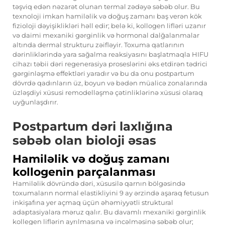
təşviq edən nəzarət olunan termal zədəyə səbəb olur. Bu
texnoloji imkan hamiləlik və doğuş zamanı baş verən kök
fizioloji dəyişiklikləri həll edir; belə ki, kollogen lifləri uzanır
və daimi mexaniki gərginlik və hormonal dalğalanmalar
altında dermal strukturu zəifləyir. Toxuma qatlarının
dərinliklərində yara sağalma reaksiyasını başlatmaqla HIFU
cihazı təbii dəri regenerasiya proseslərini əks etdirən tədrici
gərginləşmə effektləri yaradır və bu da onu postpartum
dövrdə qadınların üz, boyun və bədən müalicə zonalarında
üzləşdiyi xüsusi remodelləşmə çətinliklərinə xüsusi olaraq
uyğunlaşdırır.
Postpartum dəri laxlığına
səbəb olan bioloji əsas
Hamiləlik və doğuş zamanı
kollogenin parçalanması
Hamiləlik dövründə dəri, xüsusilə qarnın bölgəsində
toxumaların normal elastikliyini 9 ay ərzində aşaraq fetusun
inkişafına yer açmaq üçün əhəmiyyətli struktural
adaptasiyalara məruz qalır. Bu davamlı mexaniki gərginlik
kollegen liflərin ayrılmasına və incəlməsinə səbəb olur;