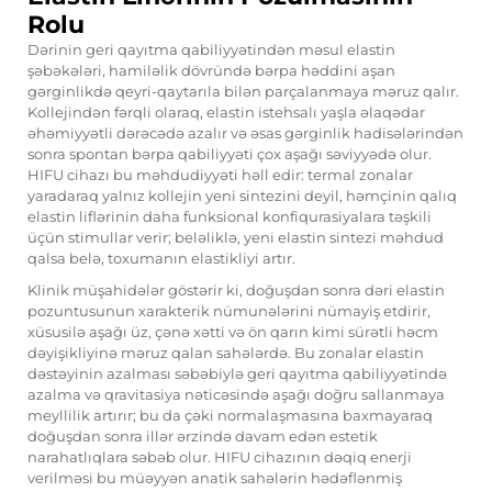
Rolu
Dərinin geri qayıtma qabiliyyətindən məsul elastin
şəbəkələri, hamiləlik dövründə bərpa həddini aşan
gərginlikdə qeyri-qaytarıla bilən parçalanmaya məruz qalır.
Kollejindən fərqli olaraq, elastin istehsalı yaşla əlaqədar
əhəmiyyətli dərəcədə azalır və əsas gərginlik hadisələrindən
sonra spontan bərpa qabiliyyəti çox aşağı səviyyədə olur.
HIFU cihazı bu məhdudiyyəti həll edir: termal zonalar
yaradaraq yalnız kollejin yeni sintezini deyil, həmçinin qalıq
elastin liflərinin daha funksional konfiqurasiyalara təşkili
üçün stimullar verir; beləliklə, yeni elastin sintezi məhdud
qalsa belə, toxumanın elastikliyi artır.
Klinik müşahidələr göstərir ki, doğuşdan sonra dəri elastin
pozuntusunun xarakterik nümunələrini nümayiş etdirir,
xüsusilə aşağı üz, çənə xətti və ön qarın kimi sürətli həcm
dəyişikliyinə məruz qalan sahələrdə. Bu zonalar elastin
dəstəyinin azalması səbəbiylə geri qayıtma qabiliyyətində
azalma və qravitasiya nəticəsində aşağı doğru sallanmaya
meyllilik artırır; bu da çəki normalaşmasına baxmayaraq
doğuşdan sonra illər ərzində davam edən estetik
narahatlıqlara səbəb olur. HIFU cihazının dəqiq enerji
verilməsi bu müəyyən anatik sahələrin hədəflənmiş