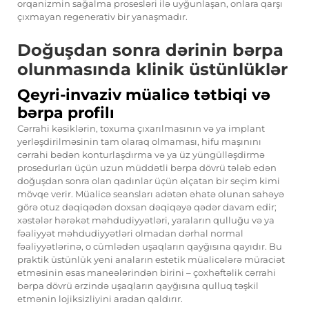
orqanizmin sağalma prosesləri ilə uyğunlaşan, onlara qarşı
çıxmayan regenerativ bir yanaşmadır.
Doğuşdan sonra dərinin bərpa
olunmasında klinik üstünlüklər
Qeyri-invaziv müalicə tətbiqi və
bərpa profilı
Cərrahi kəsiklərin, toxuma çıxarılmasının və ya implant
yerləşdirilməsinin tam olaraq olmaması, hifu maşınını
cərrahi bədən konturlaşdırma və ya üz yüngülləşdirmə
prosedurları üçün uzun müddətli bərpa dövrü tələb edən
doğuşdan sonra olan qadınlar üçün əlçatan bir seçim kimi
mövqe verir. Müalicə seansları adətən əhatə olunan sahəyə
görə otuz dəqiqədən doxsan dəqiqəyə qədər davam edir;
xəstələr hərəkət məhdudiyyətləri, yaraların qulluğu və ya
fəaliyyət məhdudiyyətləri olmadan dərhal normal
fəaliyyətlərinə, o cümlədən uşaqların qayğısına qayıdır. Bu
praktik üstünlük yeni anaların estetik müalicələrə müraciət
etməsinin əsas maneələrindən birini – çoxhəftəlik cərrahi
bərpa dövrü ərzində uşaqların qayğısına qulluq təşkil
etmənin lojiksizliyini aradan qaldırır.