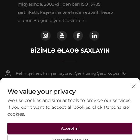
miqyasında. 2008-ci ildən bəri ISO 13485
sertifikatlı. Peşəkarlar tərəfindən etibarlı hesab
olunur. Bu gün qiymət təklifi alın.
BIZIMLƏ ƏLAQƏ SAXLAYIN
Pekin şəhəri, Fanşan rayonu, Çənkuang Şərq küçəsi 16
saylı binanın 9 nömrəli binasının 802-ci otağı
We value your privacy
+86-13911459627
We use cookies and similar tools to provide our services.
If you don't want to accept all cookies, click Personalize
[email protected]
cookies.
Accept all
© 2026 Pekin Jontelaser Texnologiya Şirkəti Məhdud Məsuliyyətli
Cəmiyyəti. Bütün hüquqlar qorunur.
Gizlilik siyasəti