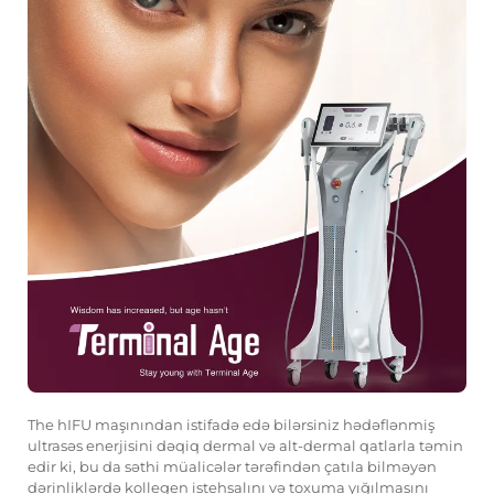
The
hIFU maşınından istifadə edə bilərsiniz
hədəflənmiş
ultrasəs enerjisini dəqiq dermal və alt-dermal qatlarla təmin
edir ki, bu da səthi müalicələr tərəfindən çatıla bilməyən
dərinliklərdə kollegen istehsalını və toxuma yığılmasını