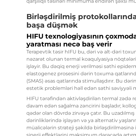
qarşılıqlı təsirləri minimuma endirən şəxsi müal
Birləşdirilmiş protokolları
başa düşmək
HIFU texnologiyasının çoxmoda
yaratması necə baş verir
Terapevtik təsir
hIFU
bu, dəri və alt-dəri to
nəzarət olunan termal koaqulyasiya nöqtələri y
işləyir. Bu dəqiq enerji verilməsi səthi epi
elastogenez prosesini dərin toxuma qatların
(SMAS) əsas qatlarında stimullaşdırır. Bu də
estetik problemləri həll edən səthi səviyyəli 
HIFU tərəfindən aktivləşdirilən termal zədə r
davam edən sağalma zəncirini başladır; kollo
qədər olan dövrdə zirvəyə çatır. Bu uzadılmış
dərinliklərində işləyən və ya alternativ yaş
müalicələrin strateji şəkildə birləşdirilməsinə
sinerji effektlərini maksimum dərəcədə artır