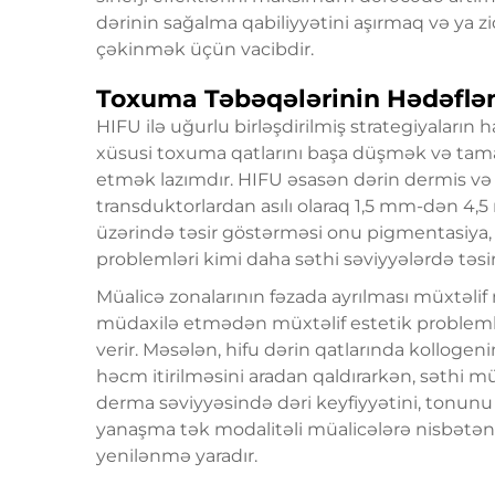
dərinin sağalma qabiliyyətini aşırmaq və ya z
çəkinmək üçün vacibdir.
Toxuma Təbəqələrinin Hədəflə
HIFU ilə uğurlu birləşdirilmiş strategiyaların h
xüsusi toxuma qatlarını başa düşmək və tam
etmək lazımdır. HIFU əsasən dərin dermis və al
transduktorlardan asılı olaraq 1,5 mm-dən 4,
üzərində təsir göstərməsi onu pigmentasiya, 
problemləri kimi daha səthi səviyyələrdə təsir
Müalicə zonalarının fəzada ayrılması müxtəlif
müdaxilə etmədən müxtəlif estetik problem
verir. Məsələn, hifu dərin qatlarında kollogeni
həcm itirilməsini aradan qaldırarkən, səthi m
derma səviyyəsində dəri keyfiyyətini, tonunu v
yanaşma tək modalitəli müalicələrə nisbətə
yenilənmə yaradır.