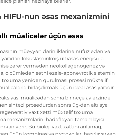
icə planları hazırlaya bilərlər.
nda HIFU-nun əsas mexanizmini
llı müalicələr üçün əsas
xumasının müəyyən dərinliklərinə nüfuz edən və
aradan fokuslaşdırılmış ultrasəs enerjisi ilə
dermisə zərər vermədən neokollagenogenez və
da, o cümlədən səthi əzələ-aponevrotik sistemin
rin toxuma yenidən qurulması prosesi müxtəlif
müalicələrlə birləşdirmək üçün ideal əsas yaradır.
eaksiyası müalicədən sonra bir neçə ay ərzində
gen sintezi prosedurdan sonra üç-dən altı aya
 regenerativ vaxt xətti müxtəlif toxuma
lanma mexanizmlərini hədəfləyən tamamlayıcı
 imkan verir. Bu bioloji vaxt xəttini anlamaq,
maq üçün kombinasiya protokolları hazırlayarkən,