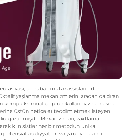
eqrasiyası, təcrübəli mütəxəssislərin dəri
xtəlif yaşlanma mexanizmlərini aradan qaldıran
dan kompleks müalicə protokolları hazırlamasına
lərinə üstün nəticələr təqdim etmək istəyən
rlıq qazanmışdır. Mexanizmləri, vaxtlama
ərək klinisistlər hər bir metodun unikal
potensial ziddiyyətləri və ya qeyri-lazımi