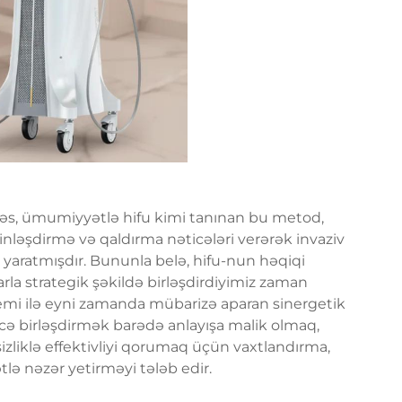
rasəs, ümumiyyətlə hifu kimi tanınan bu metod,
nləşdirmə və qaldırma nəticələri verərək invaziv
 yaratmışdır. Bununla belə, hifu-nun həqiqi
rla strategik şəkildə birləşdirdiyimiz zaman
lemi ilə eyni zamanda mübarizə aparan sinergetik
necə birləşdirmək barədə anlayışa malik olmaq,
liklə effektivliyi qorumaq üçün vaxtlandırma,
tlə nəzər yetirməyi tələb edir.