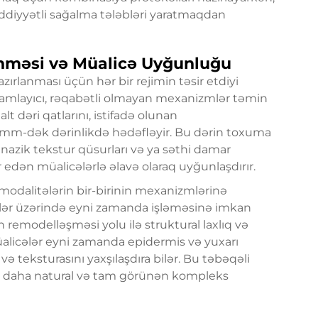
iddiyyətli sağalma tələbləri yaratmaqdan
nməsi və Müalicə Uyğunluğu
azırlanması üçün hər bir rejimin təsir etdiyi
amlayıcı, rəqabətli olmayan mexanizmlər təmin
t dəri qatlarını, istifadə olunan
5 mm-dək dərinlikdə hədəfləyir. Bu dərin toxuma
nazik tekstur qüsurları və ya səthi damar
 edən müalicələrlə əlavə olaraq uyğunlaşdırır.
 modalitələrin bir-birinin mexanizmlərinə
lər üzərində eyni zamanda işləməsinə imkan
n remodelləşməsi yolu ilə struktural laxlıq və
üalicələr eyni zamanda epidermis və yuxarı
ə teksturasını yaxşılaşdıra bilər. Bu təbəqəli
n daha natural və tam görünən kompleks