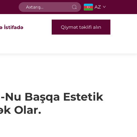
AZ
Qiymət təklifi alın
ə İstifadə
Nu Başqa Estetik
k Olar.