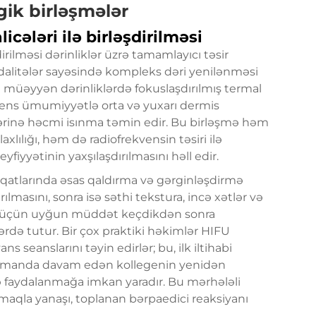
egik birləşmələr
cələri ilə birləşdirilməsi
irilməsi dərinliklər üzrə tamamlayıcı təsir
dalitələr sayəsində kompleks dəri yenilənməsi
FU müəyyən dərinliklərdə fokuslaşdırılmış termal
vens ümumiyyətlə orta və yuxarı dermis
lərinə həcmi isınma təmin edir. Bu birləşmə həm
axlılığı, həm də radiofrekvensin təsiri ilə
iyyətinin yaxşılaşdırılmasını həll edir.
 qatlarında əsas qaldırma və gərginləşdirmə
masını, sonra isə səthi tekstura, incə xətlər və
tmək üçün uyğun müddət keçdikdən sonra
ərdə tutur. Bir çox praktiki həkimlər HIFU
 seanslarını təyin edirlər; bu, ilk iltihabi
 zamanda davam edən kollegenin yenidən
aydalanmağa imkan yaradır. Bu mərhələli
aqla yanaşı, toplanan bərpaedici reaksiyanı