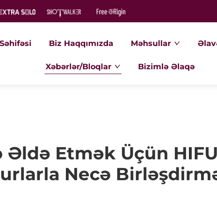
Səhifəsi
Biz Haqqımızda
Məhsullar
Əlav
Xəbərlər/Bloqlar
Bizimlə Əlaqə
 Əldə Etmək Üçün HIFU-
urlarla Necə Birləşdirmə