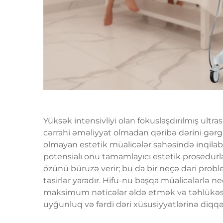
Yüksək intensivliyi olan fokuslaşdırılmış ult
cərrahi əməliyyat olmadan qəribə dərini gərgi
olmayan estetik müalicələr sahəsində inqilab
potensialı onu tamamlayıcı estetik prosedurla
özünü büruzə verir; bu da bir neçə dəri prob
təsirlər yaradır. Hifu-nu başqa müalicələrlə 
maksimum nəticələr əldə etmək və təhlükəsiz
uyğunluq və fərdi dəri xüsusiyyətlərinə diqqə