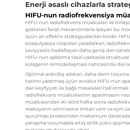
Enerji əsaslı cihazlarla strat
HIFU-nun radiofrekvensiya müali
HIFU-nun radiofrekvens müalicələri ilə birləşd
göstərən fərqli mexanizmlərlə işləyən bu mo
üçün ən effektiv strategiyalardan biridir. HI
koaqulyasiya nöqtələri yaradarkən, radiofrek
səviyyəsini hədəfləyən daha geniş dəri sahə
HIFU-nun qaldırma təsiri vasitəsilə struktural l
kolagenin remodelləşməsi nəticəsində dəri keyf
Optimal ardıcıllıq adətən, daha dərin toxuma
təsirini yaratmaq üçün əvvəlcə HIFU-nun aparıl
dəri keyfiyyəti ilə bağlı məsələləri həll e
radiofrekvans müalicələrinin aparılmasını nəz
müalicəsindən iki-dörd həftə sonra radiofrekvans
reaksiyanın sönməsinə imkan verir və eyni
qurulması prosesindən maksimum dərəcədə f
yanaşma toxumalara artıq istilik yükü qoymam
maksimum dərəcədə artırır.