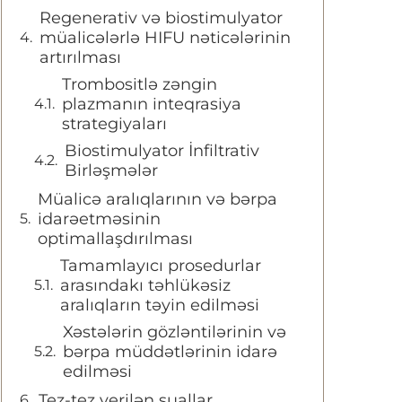
Regenerativ və biostimulyator
müalicələrlə HIFU nəticələrinin
artırılması
Trombositlə zəngin
plazmanın inteqrasiya
strategiyaları
Biostimulyator İnfiltrativ
Birləşmələr
Müalicə aralıqlarının və bərpa
idarəetməsinin
optimallaşdırılması
Tamamlayıcı prosedurlar
arasındakı təhlükəsiz
aralıqların təyin edilməsi
Xəstələrin gözləntilərinin və
bərpa müddətlərinin idarə
edilməsi
Tez-tez verilən suallar