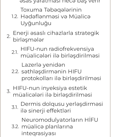
əsas yaratması necə baş verir
Toxuma Təbəqələrinin
Hədəflənməsi və Müalicə
Uyğunluğu
Enerji əsaslı cihazlarla strategik
birləşmələr
HIFU-nun radiofrekvensiya
müalicələri ilə birləşdirilməsi
Lazerlə yenidən
səthləşdirmənin HIFU
protokolları ilə birləşdirilməsi
HIFU-nun inyeksiya estetik
müalicələri ilə birləşdirilməsi
Dermis dolqusu yerləşdirməsi
ilə sinerji effektləri
Neuromodulyatorların HİFU
müalicə planlarına
inteqrasiyası