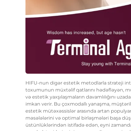
HIFU-nun digər estetik metodlarla strateji int
toxumunun müxtəlif qatlarını hədəfləyən, mü
və estetik yaxşılaşmaların davamlılığını uza
imkan verir. Bu çoxmodallı yanaşma, müştəri
estetik mütəxəssislər arasında artan populya
məsələlərini və optimal birləşmələri başa düş
üstünlüklərindən istifadə edən, eyni zamanda 