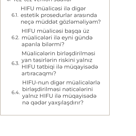
HIFU müalicəsi ilə digər
estetik prosedurlar arasında
neçə müddət gözləməliyəm?
HIFU müalicəsi başqa üz
müalicələri ilə eyni gündə
aparıla bilərmi?
Müalicələrin birləşdirilməsi
yan təsirlərin riskini yalnız
HIFU tətbiqi ilə müqayisədə
artıracaqmı?
HIFU-nun digər müalicələrlə
birləşdirilməsi nəticələrini
yalnız HIFU ilə müqayisədə
nə qədər yaxşılaşdırır?