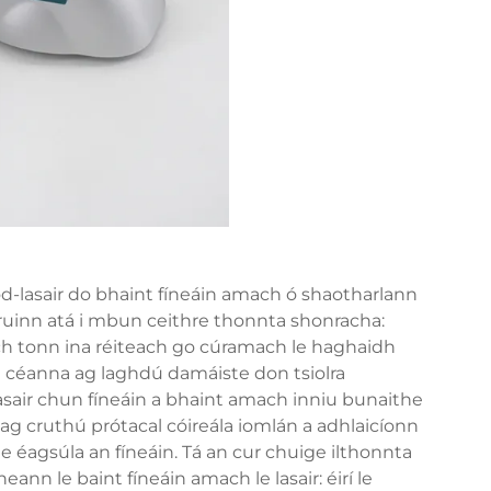
iód-lasair do bhaint fíneáin amach ó shaotharlann
 cruinn atá i mbun ceithre thonnta shonracha:
 tonn ina réiteach go cúramach le haghaidh
m céanna ag laghdú damáiste don tsiolra
lasair chun fíneáin a bhaint amach inniu bunaithe
 ag cruthú prótacal cóireála iomlán a adhlaicíonn
 éagsúla an fíneáin. Tá an cur chuige ilthonnta
ann le baint fíneáin amach le lasair: éirí le