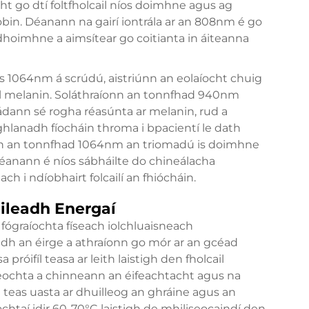
t go dtí foltfholcail níos doimhne agus ag
in. Déanann na gairí iontrála ar an 808nm é go
dhoimhne a aimsítear go coitianta in áiteanna
1064nm á scrúdú, aistriúnn an eolaíocht chuig
il melanin. Soláthraíonn an tonnfhad 940nm
ann sé rogha réasúnta ar melanin, rud a
-ghlanadh fíocháin throma i bpacientí le dath
nn an tonnfhad 1064nm an triomadú is doimhne
héanann é níos sábháilte do chineálacha
h i ndíobhairt folcailí an fhiócháin.
ileadh Energaí
 fógraíochta físeach iolchluaisneach
eadh an éirge a athraíonn go mór ar an gcéad
próifíl teasa ar leith laistigh den fholcail
 teochta a chinneann an éifeachtacht agus na
 teas uasta ar dhuilleog an ghráine agus an
ochtaí idir 60-70°C laistigh de mhiliseocaindí den