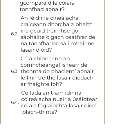
gcomparáid le córais
tonnfhad aonair?
An féidir le cineálacha
craiceann dhorcha a bheith
ina gcuid tréimhse go
sábháilte ó gach ceathrar de
na tonnfhadanna i mbainne
lasair dióid?
Cé a chinneann an
comhcheangal is fearr de
thonnta do phacientí aonair
le linn tréithe lasair diódach
ar fhaighte folt?
Cé fada an t-am idir na
cóireálacha nuair a úsáidtear
córais fógraíochta lasair diód
iolach-thinte?