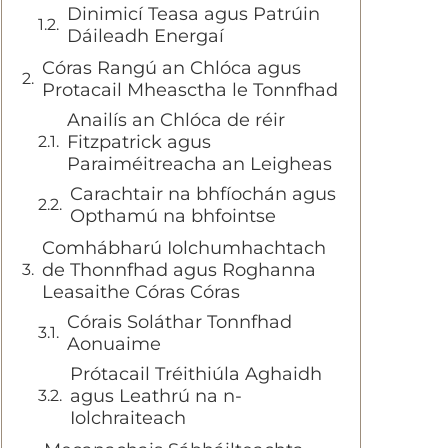
Dinimicí Teasa agus Patrúin
Dáileadh Energaí
Córas Rangú an Chlóca agus
Protacail Mheasctha le Tonnfhad
Anailís an Chlóca de réir
Fitzpatrick agus
Paraiméitreacha an Leigheas
Carachtair na bhfíochán agus
Opthamú na bhfointse
Comhábharú Iolchumhachtach
de Thonnfhad agus Roghanna
Leasaithe Córas Córas
Córais Soláthar Tonnfhad
Aonuaime
Prótacail Tréithiúla Aghaidh
agus Leathrú na n-
Iolchraiteach