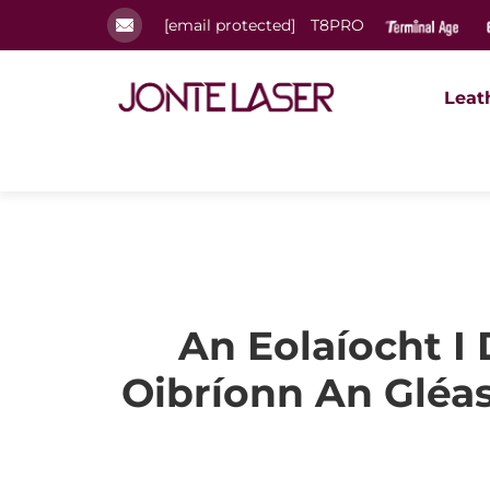
[email protected]
T8PRO
Leat
An Eolaíocht I
Oibríonn An Gléas