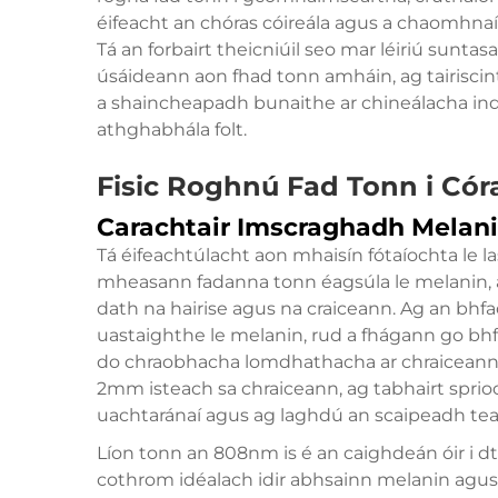
éifeacht an chóras cóireála agus a chaomhnaío
Tá an forbairt theicniúil seo mar léiriú sunta
úsáideann aon fhad tonn amháin, ag tairiscin
a shaincheapadh bunaithe ar chineálacha indi
athghabhála folt.
Fisic Roghnú Fad Tonn i Córa
Carachtair Imscraghadh Melani
Tá éifeachtúlacht aon mhaisín fótaíochta le l
mheasann fadanna tonn éagsúla le melanin, a
dath na hairise agus na craiceann. Ag an bhf
uastaighthe le melanin, rud a fhágann go bhf
do chraobhacha lomdhathacha ar chraiceann ní
2mm isteach sa chraiceann, ag tabhairt sprio
uachtaránaí agus ag laghdú an scaipeadh teasa
Líon tonn an 808nm is é an caighdeán óir i dtéc
cothrom idéalach idir abhsainn melanin agus 