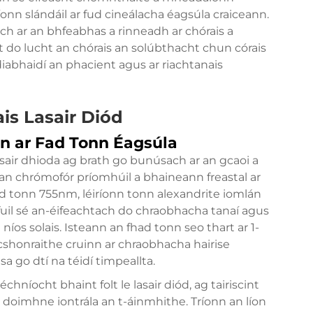
nn slándáil ar fud cineálacha éagsúla craiceann.
sach ar an bhfeabhas a rinneadh ar chórais a
t do lucht an chórais an solúbthacht chun córais
abhaidí an phacient agus ar riachtanais
is Lasair Diód
n ar Fad Tonn Éagsúla
asair dhioda ag brath go bunúsach ar an gcaoi a
n chrómofór príomhúil a bhaineann freastal ar
ad tonn 755nm, léiríonn tonn alexandrite iomlán
uil sé an-éifeachtach do chraobhacha tanaí agus
os solais. Isteann an fhad tonn seo thart ar 1-
cshonraithe cruinn ar chraobhacha hairise
 go dtí na téidí timpeallta.
hníocht bhaint folt le lasair diód, ag tairiscint
doimhne iontrála an t-áinmhithe. Tríonn an líon