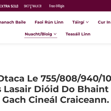
hanach Baile
Faoi Rún Linn
Táirgí
Cur In
Nuacht/Bloig
Teasáil Linn
 Dtaca Le 755/808/940/
 Lasair Dióid Do Bhain
Gach Cineál Craiceann.