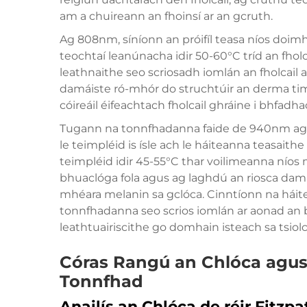
am a chuireann an fhoinsí ar an gcruth.
Ag 808nm, síníonn an próifíl teasa níos doimh
teochtaí leanúnacha idir 50-60°C tríd an fhol
leathnaithe seo scriosadh iomlán an fholcail
damáiste ró-mhór do struchtúir an derma tim
cóireáil éifeachtach fholcail ghráine i bhfadh
Tugann na tonnfhadanna faide de 940nm ag
le teimpléid is ísle ach le háiteanna teasait
teimpléid idir 45-55°C thar voilimeanna níos 
bhuaclóga fola agus ag laghdú an riosca damái
mhéara melanin sa gclóca. Cinntíonn na háite
tonnfhadanna seo scrios iomlán ar aonad an b
leathtuairiscithe go domhain isteach sa tsiol
Córas Rangú an Chlóca agus
Tonnfhad
Anailís an Chlóca de réir Fitzp