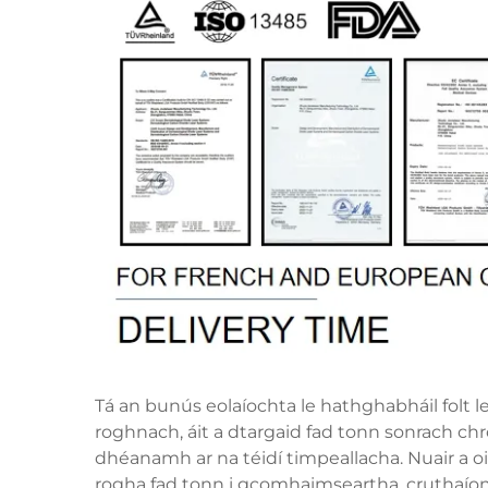
Tá an bunús eolaíochta le hathghabháil folt l
roghnach, áit a dtargaid fad tonn sonrach chr
dhéanamh ar na téidí timpeallacha. Nuair a oib
rogha fad tonn i gcomhaimseartha, cruthaío