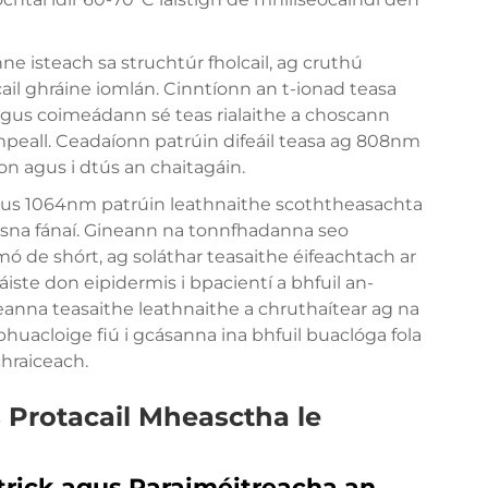
ne isteach sa struchtúr fholcail, ag cruthú
cail ghráine iomlán. Cinntíonn an t-ionad teasa
 agus coimeádann sé teas rialaithe a choscann
peall. Ceadaíonn patrúin difeáil teasa ag 808nm
aon agus i dtús an chaitagáin.
us 1064nm patrúin leathnaithe scoththeasachta
he sna fánaí. Gineann na tonnfhadanna seo
mó de shórt, ag soláthar teasaithe éifeachtach ar
ste don eipidermis i bpacientí a bhfuil an-
anna teasaithe leathnaithe a chruthaítear ag na
huacloige fiú i gcásanna ina bhfuil buaclóga fola
chraiceach.
 Protacail Mheasctha le
atrick agus Paraiméitreacha an