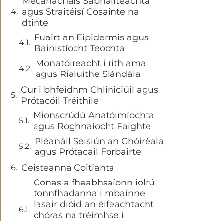
Mecanachais Sábháilteachta
agus Straitéisí Cosainte na
dtinte
Fuairt an Eipidermis agus
Bainistíocht Teochta
Monatóireacht i rith ama
agus Rialuithe Slándála
Cur i bhfeidhm Chliniciúil agus
Prótacóil Tréithile
Mionscrúdú Anatóimíochta
agus Roghnaíocht Faighte
Pléanáil Seisiún an Chóiréala
agus Prótacail Forbairte
Ceisteanna Coitianta
Conas a fheabhsaíonn iolrú
tonnfhadanna i mbainne
lasair dióid an éifeachtacht
chóras na tréimhse i