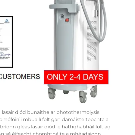
e lasair diód bunaithe ar photothermolysis
omófóirí i mbuailí folt gan damáiste teochta a
ríonn gléas lasair diód le hathghabháil folt ag
nn sé éifeacht chomhtháite a mhéadaíonn