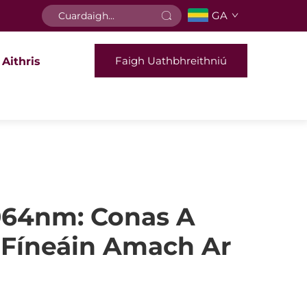
GA
Faigh Uathbhreithniú
 Aithris
1064nm: Conas A
t Fíneáin Amach Ar