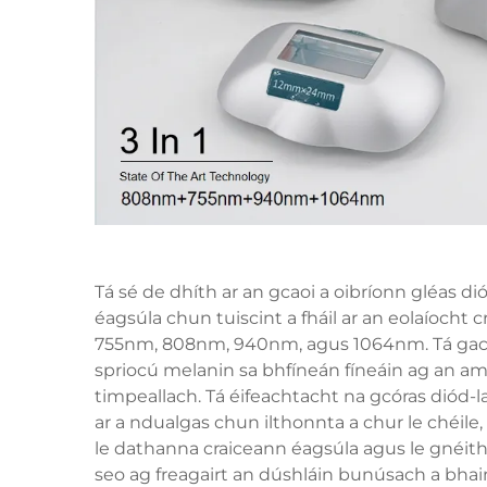
Tá sé de dhíth ar an gcaoi a oibríonn gléas d
éagsúla chun tuiscint a fháil ar an eolaíocht
755nm, 808nm, 940nm, agus 1064nm. Tá gach
spriocú melanin sa bhfíneán fíneáin ag an a
timpeallach. Tá éifeachtacht na gcóras diód-
ar a ndualgas chun ilthonnta a chur le chéile,
le dathanna craiceann éagsúla agus le gnéithe
seo ag freagairt an dúshláin bunúsach a bhaine