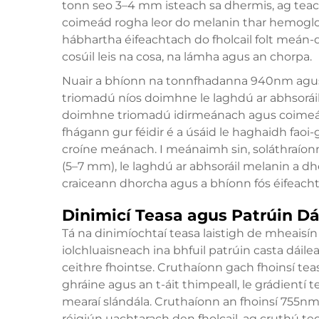
tonn seo 3–4 mm isteach sa dhermis, ag teach
coimeád rogha leor do melanin thar hemoglob
hábhartha éifeachtach do fholcail folt meán-
cosúil leis na cosa, na lámha agus an chorpa.
Nuair a bhíonn na tonnfhadanna 940nm agus 
triomadú níos doimhne le laghdú ar abhsorá
doimhne triomadú idirmeánach agus coimeád
fhágann gur féidir é a úsáid le haghaidh faoi
croíne meánach. I meánaimh sin, soláthraío
(5–7 mm), le laghdú ar abhsoráil melanin a d
craiceann dhorcha agus a bhíonn fós éifeachtac
Dinimicí Teasa agus Patrúin Dá
Tá na dinimíochtaí teasa laistigh de mheaisín
iolchluaisneach ina bhfuil patrúin casta dáil
ceithre fhointse. Cruthaíonn gach fhoinsí teasa 
ghráine agus an t-áit thimpeall, le grádientí
mearaí slándála. Cruthaíonn an fhoinsí 755nm
réigiún uachtarach den fholcail, ag cruthú te