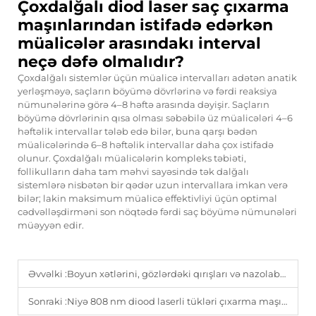
Çoxdalğalı diod laser saç çıxarma
maşınlarından istifadə edərkən
müalicələr arasındakı interval
neçə dəfə olmalıdır?
Çoxdalğalı sistemlər üçün müalicə intervalları adətən anatik
yerləşməyə, saçların böyümə dövrlərinə və fərdi reaksiya
nümunələrinə görə 4–8 həftə arasında dəyişir. Saçların
böyümə dövrlərinin qısa olması səbəbilə üz müalicələri 4–6
həftəlik intervallar tələb edə bilər, buna qarşı bədən
müalicələrində 6–8 həftəlik intervallar daha çox istifadə
olunur. Çoxdalğalı müalicələrin kompleks təbiəti,
follikulların daha tam məhvi sayəsində tək dalğalı
sistemlərə nisbətən bir qədər uzun intervallara imkan verə
bilər; lakin maksimum müalicə effektivliyi üçün optimal
cədvəlləşdirməni son nöqtədə fərdi saç böyümə nümunələri
müəyyən edir.
Əvvəlki :
Boyun xətlərini, gözlərdəki qırışları və nazolabial qatlamaqları necə qarşısını almaq olar: Yaşlanma ilə əlaqədar 3 ən çox yayılmış xəttin izahı
Sonraki :
Niyə 808 nm diood laserli tükləri çıxarma maşını daimi nəticələr üçün qızıl standart olaraq qalır.