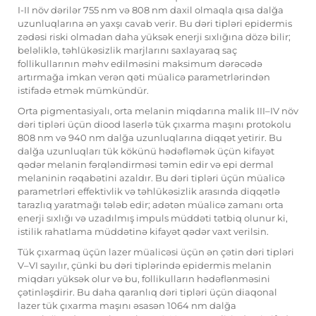
I-II növ dərilər 755 nm və 808 nm daxil olmaqla qısa dalğa
uzunluqlarına ən yaxşı cavab verir. Bu dəri tipləri epidermis
zədəsi riski olmadan daha yüksək enerji sıxlığına dözə bilir;
beləliklə, təhlükəsizlik marjlarını saxlayaraq saç
follikullarının məhv edilməsini maksimum dərəcədə
artırmağa imkan verən qəti müalicə parametrlərindən
istifadə etmək mümkündür.
Orta pigmentasiyalı, orta melanin miqdarına malik III–IV növ
dəri tipləri üçün diood laserlə tük çıxarma maşını protokolu
808 nm və 940 nm dalğa uzunluqlarına diqqət yetirir. Bu
dalğa uzunluqları tük kökünü hədəfləmək üçün kifayət
qədər melanin fərqləndirməsi təmin edir və epi dermal
melaninin rəqabətini azaldır. Bu dəri tipləri üçün müalicə
parametrləri effektivlik və təhlükəsizlik arasında diqqətlə
tarazlıq yaratmağı tələb edir; adətən müalicə zamanı orta
enerji sıxlığı və uzadılmış impuls müddəti tətbiq olunur ki,
istilik rahatlama müddətinə kifayət qədər vaxt verilsin.
Tük çıxarmaq üçün lazer müalicəsi üçün ən çətin dəri tipləri
V–VI sayılır, çünki bu dəri tiplərində epidermis melanin
miqdarı yüksək olur və bu, follikulların hədəflənməsini
çətinləşdirir. Bu daha qaranlıq dəri tipləri üçün diaqonal
lazer tük çıxarma maşını əsasən 1064 nm dalğa