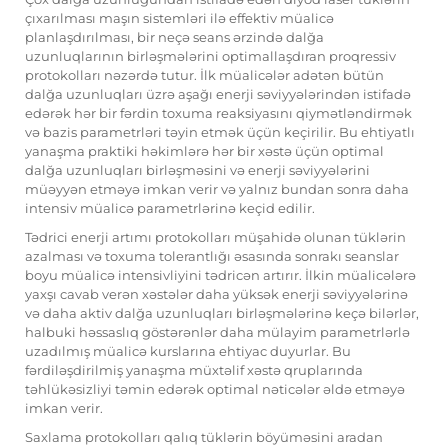
çıxarılması maşın sistemləri ilə effektiv müalicə
planlaşdırılması, bir neçə seans ərzində dalğa
uzunluqlarının birləşmələrini optimallaşdıran proqressiv
protokolları nəzərdə tutur. İlk müalicələr adətən bütün
dalğa uzunluqları üzrə aşağı enerji səviyyələrindən istifadə
edərək hər bir fərdin toxuma reaksiyasını qiymətləndirmək
və bazis parametrləri təyin etmək üçün keçirilir. Bu ehtiyatlı
yanaşma praktiki həkimlərə hər bir xəstə üçün optimal
dalğa uzunluqları birləşməsini və enerji səviyyələrini
müəyyən etməyə imkan verir və yalnız bundan sonra daha
intensiv müalicə parametrlərinə keçid edilir.
Tədrici enerji artımı protokolları müşahidə olunan tüklərin
azalması və toxuma tolerantlığı əsasında sonrakı seanslar
boyu müalicə intensivliyini tədricən artırır. İlkin müalicələrə
yaxşı cavab verən xəstələr daha yüksək enerji səviyyələrinə
və daha aktiv dalğa uzunluqları birləşmələrinə keçə bilərlər,
halbuki həssaslıq göstərənlər daha mülayim parametrlərlə
uzadılmış müalicə kurslarına ehtiyac duyurlar. Bu
fərdiləşdirilmiş yanaşma müxtəlif xəstə qruplarında
təhlükəsizliyi təmin edərək optimal nəticələr əldə etməyə
imkan verir.
Saxlama protokolları qalıq tüklərin böyüməsini aradan