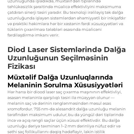
uzunluğunda işlədikdə, müxtəlif dəri tiplərində
təhlükəsizlik şəraitində müalicə effektivliyini maksimuma
çatdıran sinerji təsiri yaradır. Bu texnoloji irəliləyiş tək dalğa
uzunluğunda işləyən sistemlərdən əhəmiyyətli bir inkişafdır
və praktiki həkimlərə hər bir xəstənin fərdi xüsusiyyətləri və
tüklərin çıxarılması tələbləri əsasında müalicəni
fərdiləşdirmə imkanı verir.
Diod Laser Sistemlərində Dalğa
Uzunluğunun Seçilməsinin
Fizikası
Müxtəlif Dalğa Uzunluqlarında
Melaninin Sorulma Xüsusiyyətləri
Hər hansı bir diood laser saç çıxarma maşınının effektivliyi,
əsasən melaninlə qarşılıqlı təsiri ilə müəyyən olunur —
melanin saç və dərinin rənglənməsindən məsul əsas
xromofordur. 755 nm-də alesandrit dalğa uzunluğu melanin
tərəfindən maksimum udulur; bu da yüngül dəri tiplərində
incə və açıq rəngli saçlar üçün xüsusi effektivdir. Bu dalğa
uzunluğu dəriyə təxminən 1–2 mm dərinliyə nüfuz edir və
səthi saç follikullarını dəqiq hədəfləyir, lakin istilik