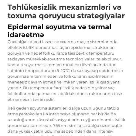
Təhlükəsizlik mexanizmləri və
toxuma qoruyucu strategiyalar
Epidermal soyutma və termal
idarəetmə
Çoxdalğalı diood laser saç çıxarma maşın sistemlərində
effektiv istilik idarəetməsi üçün epidermal strukturları
qoruyan və hədəf follikullarda terapevtik temperaturu
saxlayan mürəkkəb soyutma texnologiyaları tələb olunur.
Kontakt soyutma sistemləri müalicə dövrü ərzində dəri
səthinin temperaturunu 5–10°C-də saxlayaraq epidermisin
qorunmasını təmin edən və follikulların isidilməsinin
maneəsiz davam etməsinə imkan verən istilik qradiyenti
yaradır. Bu temperatur fərqi istilik zədəsinin yalnız saç
follikullarında qalmasını, ətrafdakı dəri strukturlarına təsir
etməməsini təmin edir.
İrəli gedən soyutma sistemləri dalğa uzunluğunu tətbiq
etmə protokolları ilə inteqrasiya olunaraq hər bir dalğa
uzunluğunun xüsusi xüsusiyyətlərinə uyğun dinamik istilik
qorunması təmin edir. 755 nm kimi qısa dalğa uzunluqları
daha yüksək səthi udulma səbəbindən daha intensiv