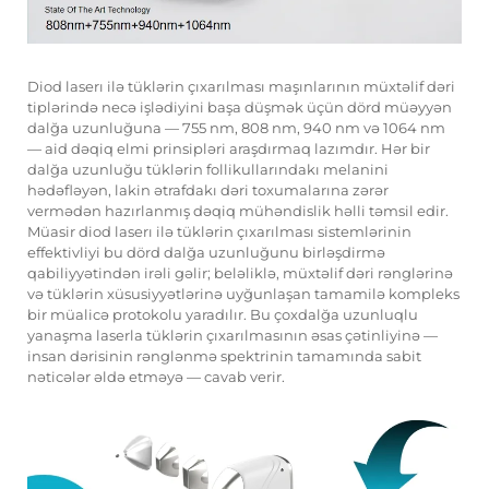
Diod laserı ilə tüklərin çıxarılması maşınlarının müxtəlif dəri
tiplərində necə işlədiyini başa düşmək üçün dörd müəyyən
dalğa uzunluğuna — 755 nm, 808 nm, 940 nm və 1064 nm
— aid dəqiq elmi prinsipləri araşdırmaq lazımdır. Hər bir
dalğa uzunluğu tüklərin follikullarındakı melanini
hədəfləyən, lakin ətrafdakı dəri toxumalarına zərər
vermədən hazırlanmış dəqiq mühəndislik həlli təmsil edir.
Müasir diod laserı ilə tüklərin çıxarılması sistemlərinin
effektivliyi bu dörd dalğa uzunluğunu birləşdirmə
qabiliyyətindən irəli gəlir; beləliklə, müxtəlif dəri rənglərinə
və tüklərin xüsusiyyətlərinə uyğunlaşan tamamilə kompleks
bir müalicə protokolu yaradılır. Bu çoxdalğa uzunluqlu
yanaşma laserla tüklərin çıxarılmasının əsas çətinliyinə —
insan dərisinin rənglənmə spektrinin tamamında sabit
nəticələr əldə etməyə — cavab verir.