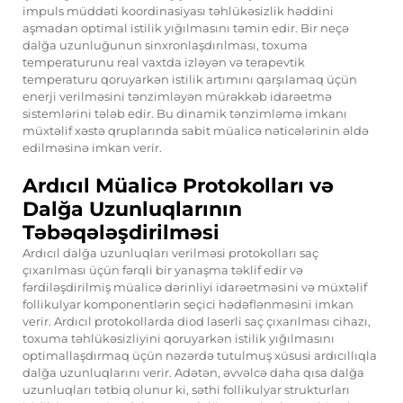
impuls müddəti koordinasiyası təhlükəsizlik həddini
aşmadan optimal istilik yığılmasını təmin edir. Bir neçə
dalğa uzunluğunun sinxronlaşdırılması, toxuma
temperaturunu real vaxtda izləyən və terapevtik
temperaturu qoruyarkən istilik artımını qarşılamaq üçün
enerji verilməsini tənzimləyən mürəkkəb idarəetmə
sistemlərini tələb edir. Bu dinamik tənzimləmə imkanı
müxtəlif xəstə qruplarında sabit müalicə nəticələrinin əldə
edilməsinə imkan verir.
Ardıcıl Müalicə Protokolları və
Dalğa Uzunluqlarının
Təbəqələşdirilməsi
Ardıcıl dalğa uzunluqları verilməsi protokolları saç
çıxarılması üçün fərqli bir yanaşma təklif edir və
fərdiləşdirilmiş müalicə dərinliyi idarəetməsini və müxtəlif
follikulyar komponentlərin seçici hədəflənməsini imkan
verir. Ardıcıl protokollarda diod laserli saç çıxarılması cihazı,
toxuma təhlükəsizliyini qoruyarkən istilik yığılmasını
optimallaşdırmaq üçün nəzərdə tutulmuş xüsusi ardıcıllıqla
dalğa uzunluqlarını verir. Adətən, əvvəlcə daha qısa dalğa
uzunluqları tətbiq olunur ki, səthi follikulyar strukturları