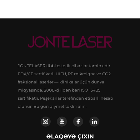
JONTELASER tibbi estetik cihazlar təmin edir:
FDA/CE sertifikatlı HIFU, RF mikroigne və CO2
fraksional laserlər — klinikalar üçün dünya
miqyasında. 2008-ci ildən bəri ISO 13485
sertifikatlı. Peşəkarlar tərəfindən etibarlı hesab
olunur. Bu gün qiymət təklifi alın.
ƏLAQƏYƏ ÇIXIN