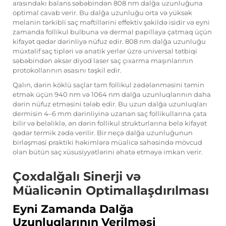
arasındakı balans səbəbindən 808 nm dalğa uzunluğuna
optimal cavab verir. Bu dalğa uzunluğu orta və yüksək
melanin tərkibli saç məftillərini effektiv şəkildə isidir və eyni
zamanda follikul bulbuna və dermal papillaya çatmaq üçün
kifayət qədər dərinliyə nüfuz edir. 808 nm dalğa uzunluğu
müxtəlif saç tipləri və anatik yerlər üzrə universal tətbiqi
səbəbindən əksər diyod laser saç çıxarma maşınlarının
protokollarının əsasını təşkil edir.
Qalın, dərin köklü saçlar tam follikul zədələnməsini təmin
etmək üçün 940 nm və 1064 nm dalğa uzunluqlarının daha
dərin nüfuz etməsini tələb edir. Bu uzun dalğa uzunluqları
dermisin 4–6 mm dərinliyinə uzanan saç follikullarına çata
bilir və beləliklə, ən dərin follikul strukturlarına belə kifayət
qədər termik zədə verilir. Bir neçə dalğa uzunluğunun
birləşməsi praktiki həkimlərə müalicə sahəsində mövcud
olan bütün saç xüsusiyyətlərini əhatə etməyə imkan verir.
Çoxdalğalı Sinerji və
Müalicənin Optimallaşdırılması
Eyni Zamanda Dalğa
Uzunluqlarının Verilməsi