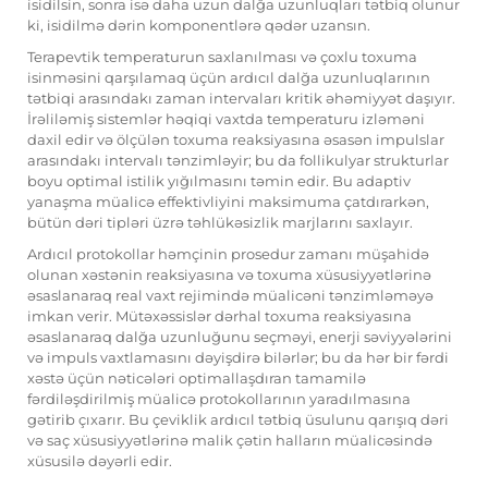
isidilsin, sonra isə daha uzun dalğa uzunluqları tətbiq olunur
ki, isidilmə dərin komponentlərə qədər uzansın.
Terapevtik temperaturun saxlanılması və çoxlu toxuma
isinməsini qarşılamaq üçün ardıcıl dalğa uzunluqlarının
tətbiqi arasındakı zaman intervaları kritik əhəmiyyət daşıyır.
İrəliləmiş sistemlər həqiqi vaxtda temperaturu izləməni
daxil edir və ölçülən toxuma reaksiyasına əsasən impulslar
arasındakı intervalı tənzimləyir; bu da follikulyar strukturlar
boyu optimal istilik yığılmasını təmin edir. Bu adaptiv
yanaşma müalicə effektivliyini maksimuma çatdırarkən,
bütün dəri tipləri üzrə təhlükəsizlik marjlarını saxlayır.
Ardıcıl protokollar həmçinin prosedur zamanı müşahidə
olunan xəstənin reaksiyasına və toxuma xüsusiyyətlərinə
əsaslanaraq real vaxt rejimində müalicəni tənzimləməyə
imkan verir. Mütəxəssislər dərhal toxuma reaksiyasına
əsaslanaraq dalğa uzunluğunu seçməyi, enerji səviyyələrini
və impuls vaxtlamasını dəyişdirə bilərlər; bu da hər bir fərdi
xəstə üçün nəticələri optimallaşdıran tamamilə
fərdiləşdirilmiş müalicə protokollarının yaradılmasına
gətirib çıxarır. Bu çeviklik ardıcıl tətbiq üsulunu qarışıq dəri
və saç xüsusiyyətlərinə malik çətin halların müalicəsində
xüsusilə dəyərli edir.