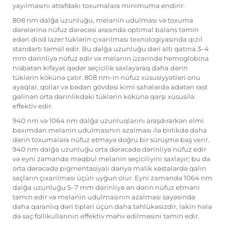
yayılmasını ətrafdakı toxumalara minimuma endirir.
808 nm dalğa uzunluğu, melanin udulması və toxuma
dərələrinə nüfuz dərəcəsi arasında optimal balans təmin
edən diod lazer tüklərin çıxarılması texnologiyasında qızıl
standartı təmsil edir. Bu dalğa uzunluğu dəri altı qatına 3–4
mm dərinliyə nüfuz edir və melanin üzərində hemoglobina
nisbətən kifayət qədər seçicilik saxlayaraq daha dərin
tüklərin kökünə çatır. 808 nm-in nüfuz xüsusiyyətləri onu
ayaqlar, qollar və bədən gövdəsi kimi sahələrdə adətən rast
gəlinən orta dərinlikdəki tüklərin kökünə qarşı xüsusilə
effektiv edir.
940 nm və 1064 nm dalğa uzunluqlarını araşdırarkən elmi
baxımdan melanin udulmasının azalması ilə birlikdə daha
dərin toxumalara nüfuz etməyə doğru bir sürüşmə baş verir.
940 nm dalğa uzunluğu orta dərəcədə dərinliyə nüfuz edir
və eyni zamanda məqbul melanin seçiciliyini saxlayır; bu da
orta dərəcədə pigmentasiyalı dəriyə malik xəstələrdə qalın
saçların çıxarılması üçün uyğun olur. Eyni zamanda 1064 nm
dalğa uzunluğu 5–7 mm dərinliyə ən dərin nüfuz etməni
təmin edir və melanin udulmasının azalması sayəsində
daha qaranlıq dəri tipləri üçün daha təhlükəsizdir, lakin hələ
də saç follikullarının effektiv məhv edilməsini təmin edir.