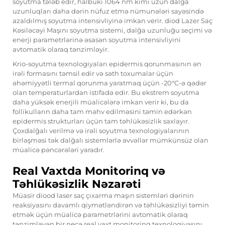
soyutma tələb edir, halbuki 1064 nm kimi uzun dalğa
uzunluqları daha dərin nüfuz etmə nümunələri sayəsində
azaldılmış soyutma intensivliyinə imkan verir.
diod Lazer Saç
Kəsiləcəyi Maşını
soyutma sistemi, dalğa uzunluğu seçimi və
enerji parametrlərinə əsasən soyutma intensivliyini
avtomatik olaraq tənzimləyir.
Krio-soyutma texnologiyaları epidermis qorunmasının ən
irəli formasını təmsil edir və səth toxumalar üçün
əhəmiyyətli termal qorunma yaratmaq üçün -20°C-ə qədər
olan temperaturlardan istifadə edir. Bu ekstrem soyutma
daha yüksək enerjili müalicələrə imkan verir ki, bu da
follikulların daha tam məhv edilməsini təmin edərkən
epidermis strukturları üçün tam təhlükəsizlik saxlayır.
Çoxdalğalı verilmə və irəli soyutma texnologiyalarının
birləşməsi tək dalğalı sistemlərlə əvvəllər mümkünsüz olan
müalicə pəncərələri yaradır.
Real Vaxtda Monitorinq və
Təhlükəsizlik Nəzarəti
Müasir diood laser saç çıxarma maşın sistemləri dərinin
reaksiyasını davamlı qiymətləndirən və təhlükəsizliyi təmin
etmək üçün müalicə parametrlərini avtomatik olaraq
tənzimləyən bir neçə real vaxt monitorinq texnologiyasını