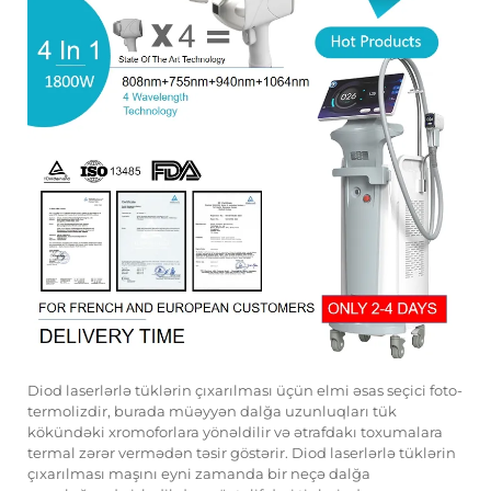
Diod laserlərlə tüklərin çıxarılması üçün elmi əsas seçici foto-
termolizdir, burada müəyyən dalğa uzunluqları tük
kökündəki xromoforlara yönəldilir və ətrafdakı toxumalara
termal zərər vermədən təsir göstərir. Diod laserlərlə tüklərin
çıxarılması maşını eyni zamanda bir neçə dalğa