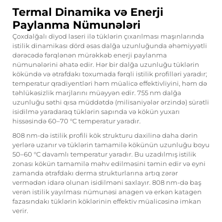
Termal Dinamika və Enerji
Paylanma Nümunələri
Çoxdalğalı diyod laseri ilə tüklərin çıxarılması maşınlarında
istilik dinamikası dörd əsas dalğa uzunluğunda əhəmiyyətli
dərəcədə fərqlənən mürəkkəb enerji paylanma
nümunələrini əhatə edir. Hər bir dalğa uzunluğu tüklərin
kökündə və ətrafdakı toxumada fərqli istilik profilləri yaradır;
temperatur qradiyentləri həm müalicə effektivliyini, həm də
təhlükəsizlik marjlarını müəyyən edir. 755 nm dalğa
uzunluğu səthi qısa müddətdə (milisaniyələr ərzində) sürətli
isidilmə yaradaraq tüklərin sapında və kökün yuxarı
hissəsində 60–70 °C temperatur yaradır.
808 nm-də istilik profili kök strukturu daxilinə daha dərin
yerlərə uzanır və tüklərin tamamilə kökünün uzunluğu boyu
50–60 °C davamlı temperatur yaradır. Bu uzadılmış istilik
zonası kökün tamamilə məhv edilməsini təmin edir və eyni
zamanda ətrafdakı derma strukturlarına artıq zərər
vermədən idarə olunan isidilməni saxlayır. 808 nm-də baş
verən istilik yayılması nümunəsi anagen və erkən katagen
fazasındakı tüklərin köklərinin effektiv müalicəsinə imkan
verir.