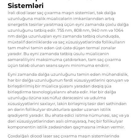
Sistemləri
İrəli diod laser saç çıxarma maşın sistemləri, tək dalğa
uzunluğuna malik müalicələrin imkanlarından artıq
sinergetik təsirlər yaratmaq üçün eyni zamanda çoxlu dalğa
uzunluğunu tətbiq edir. 755 nm, 808 nm, 940 nm və 1064
nm dalğa uzunluqları eyni zamanda tətbiq olunduqda,
müxtəlif dərinliklərdə və saç xüsusiyyətlərində follikulların
tam məhvi təmin edən üst-üstə düşən termal zonalar
yaradır. Bu eyni zamanda tətbiq üsulu müalicənin
səmərəliliyini maksimuma çatdırarkən, tam saç çıxarma
üçün tələb olunan seans sayını minimuma endirir.
Eyni zamanda dalğa uzunluğunu təmin edən mühəndislik,
hər bir dalğa uzunluğunun fərdi xüsusiyyətlərini qoruyan və
birləşdirilmiş bir müalicə şüasını yaradan dəqiq şüa
birləşdirmə texnologiyalarını əhatə edir. Hər bir dalğa
uzunluğu özünə xas nüfuz dərəcəsini və udulma
xüsusiyyətlərini saxlayır, lakin birləşmiş təsir dəri səthindən
ən dərin follikulyar strukturlara qədər uzanan istilik
qradiyenti yaradır. Bu əhatə edici isitmə nümunəsi, saç və ya
dəri xüsusiyyətlərindən asılı olmayaraq, heç bir follikulyar
komponentin istilik zədəsindən qaçmasına imkan vermir.
Çoxdalğalı diood laser saç çıxarma maşın sistemlərində