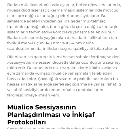
Bədən müalicələri, xüsusilə ayaqlar, bel və qövs sahələrində,
müasir diod laser saç çıxarma maşın sistemlərində mövcud
olan tam dalğa uzunluğu spektrindən faydalanır. Bu
sahələrdə adətən incədən qalına qədər müxtəlif saç
tiplərinin qarışığı olur; buna görə də çoxlu dalğa uzunluqlu
sistemlərin təmin etdiyi kompleks yanaşma tələb olunur.
Bədən sahələrində yayğın olan daha dərin follikulların tam
follikul məhvi üçün 940 nm və 1064 nm dalğa
uzunluqlarının dərinlikdən keçmə qabiliyyəti tələb olunur.
Bikini xətti və qoltuqaltı kimi həssas sahələr fərdi saç və dəri
xüsusiyyətlərinə əsasən diqqətlə dalğa uzunluğunu seçməyi
tələb edir. Bu sahələrdə tez-tez qalın, dərin köklü saçlar və
eyni zamanda yumşaq müalicə yanaşmaları tələb edən
həssas dəri olur. Çoxdalğalı sistemlər praktiki həkimlərə bu
həssas anatik sahələrdə sərfəli saç çıxarma ilə yanaşı rahatlıq
və təhlükəsizliyi təmin edən müalicə protokollarını
fərdiləşdirməyə imkan verir.
Müalicə Sessiyasının
Planlaşdırılması və İnkişaf
Protokolları
Çox dalğa uzunluğundan istifadə edən diyod laser tüklərin