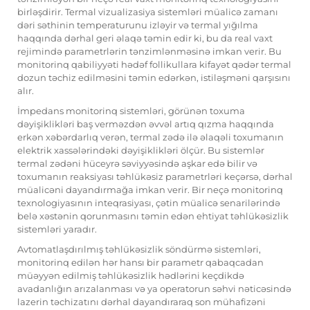
birləşdirir. Termal vizualizasiya sistemləri müalicə zamanı
dəri səthinin temperaturunu izləyir və termal yığılma
haqqında dərhal geri əlaqə təmin edir ki, bu da real vaxt
rejimində parametrlərin tənzimlənməsinə imkan verir. Bu
monitorinq qabiliyyəti hədəf follikullara kifayət qədər termal
dozun təchiz edilməsini təmin edərkən, istiləşməni qarşısını
alır.
İmpedans monitorinq sistemləri, görünən toxuma
dəyişiklikləri baş verməzdən əvvəl artıq qızma haqqında
erkən xəbərdarlıq verən, termal zədə ilə əlaqəli toxumanın
elektrik xassələrindəki dəyişiklikləri ölçür. Bu sistemlər
termal zədəni hüceyrə səviyyəsində aşkar edə bilir və
toxumanın reaksiyası təhlükəsiz parametrləri keçərsə, dərhal
müalicəni dayandırmağa imkan verir. Bir neçə monitorinq
texnologiyasının inteqrasiyası, çətin müalicə senarilərində
belə xəstənin qorunmasını təmin edən ehtiyat təhlükəsizlik
sistemləri yaradır.
Avtomatlaşdırılmış təhlükəsizlik söndürmə sistemləri,
monitorinq edilən hər hansı bir parametr qabaqcadan
müəyyən edilmiş təhlükəsizlik hədlərini keçdikdə
avadanlığın arızalanması və ya operatorun səhvi nəticəsində
lazerin təchizatını dərhal dayandıraraq son mühafizəni