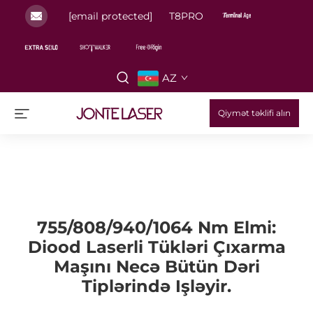
[email protected]
T8PRO
AZ
Qiymət təklifi alın
755/808/940/1064 Nm Elmi:
Diood Laserli Tükləri Çıxarma
Maşını Necə Bütün Dəri
Tiplərində Işləyir.