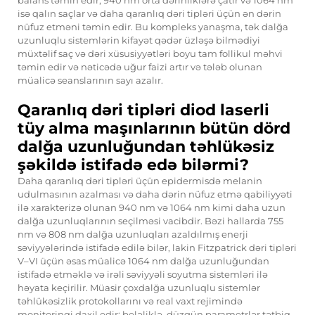
isə qalın saçlar və daha qaranlıq dəri tipləri üçün ən dərin
nüfuz etməni təmin edir. Bu kompleks yanaşma, tək dalğa
uzunluqlu sistemlərin kifayət qədər üzləşə bilmədiyi
müxtəlif saç və dəri xüsusiyyətləri boyu tam follikul məhvi
təmin edir və nəticədə uğur faizi artır və tələb olunan
müalicə seanslarının sayı azalır.
Qaranlıq dəri tipləri diod laserli
tüy alma maşınlarının bütün dörd
dalğa uzunluğundan təhlükəsiz
şəkildə istifadə edə bilərmi?
Daha qaranlıq dəri tipləri üçün epidermisdə melanin
udulmasının azalması və daha dərin nüfuz etmə qabiliyyəti
ilə xarakterizə olunan 940 nm və 1064 nm kimi daha uzun
dalğa uzunluqlarının seçilməsi vacibdir. Bəzi hallarda 755
nm və 808 nm dalğa uzunluqları azaldılmış enerji
səviyyələrində istifadə edilə bilər, lakin Fitzpatrick dəri tipləri
V–VI üçün əsas müalicə 1064 nm dalğa uzunluğundan
istifadə etməklə və irəli səviyyəli soyutma sistemləri ilə
həyata keçirilir. Müasir çoxdalğa uzunluqlu sistemlər
təhlükəsizlik protokollarını və real vaxt rejimində
monitorinqi daxil edir; beləliklə, düzgün parametrlər tətbiq