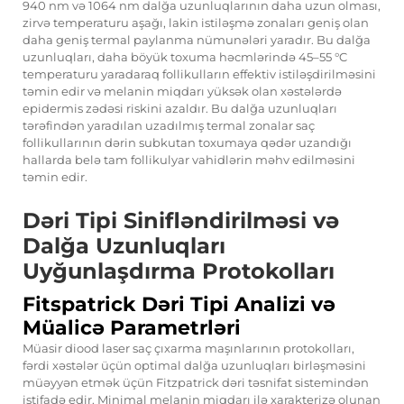
940 nm və 1064 nm dalğa uzunluqlarının daha uzun olması,
zirvə temperaturu aşağı, lakin istiləşmə zonaları geniş olan
daha geniş termal paylanma nümunələri yaradır. Bu dalğa
uzunluqları, daha böyük toxuma həcmlərində 45–55 °C
temperaturu yaradaraq follikulların effektiv istiləşdirilməsini
təmin edir və melanin miqdarı yüksək olan xəstələrdə
epidermis zədəsi riskini azaldır. Bu dalğa uzunluqları
tərəfindən yaradılan uzadılmış termal zonalar saç
follikullarının dərin subkutan toxumaya qədər uzandığı
hallarda belə tam follikulyar vahidlərin məhv edilməsini
təmin edir.
Dəri Tipi Sinifləndirilməsi və
Dalğa Uzunluqları
Uyğunlaşdırma Protokolları
Fitspatrick Dəri Tipi Analizi və
Müalicə Parametrləri
Müasir diood laser saç çıxarma maşınlarının protokolları,
fərdi xəstələr üçün optimal dalğa uzunluqları birləşməsini
müəyyən etmək üçün Fitzpatrick dəri təsnifat sistemindən
istifadə edir. Minimal melanin miqdarı ilə xarakterizə olunan