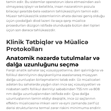
təmin edir. Bu sistemlər operatorun idarə etməsindən asılı
olmayaraq işləyir və beləliklə, insan nəzarətinin pozula
biləcəyi şəraitdə belə xəstənin təhlükəsizliyini təmin edir.
Müasir təhlükəsizlik sistemlərinin əhatə dairəsi geniş olduğu
üçün çoxdalğalı diod lazeri ilə saça qarşı müalicə
prosedurları düzgün istifadə olunduqda bütün dəri tipləri
üçün son dərəcə təhlükəsizdir.
Klinik Tətbiqlər və Müalicə
Protokolları
Anatomik nəzərdə tutulmalar və
dalğa uzunluğunu seçmə
Fərqli anatik sahələr saç xüsusiyyətlərinə, dəri qalınlığına və
follikul dərinliyinin dəyişkənliyinə əsaslanaraq müəyyən
dalğa uzunluqları birləşmələrini tələb edir. Üz müalicələri
adətən bu sahələrdə yayğın olan incə saç xüsusiyyətləri və
nisbətən səthi follikul dərinliyi səbəbindən 755 nm və 808
nm dalğa uzunluqlarından istifadə edir. Qısa dalğa
uzunluqlarının təmin etdiyi dəqiqlik, incə üz saçlarının
effektiv müalicəsinə imkan verir və eyni zamanda zərif üz
dərisi strukturlarına termal zərər riskini minimuma endirir.