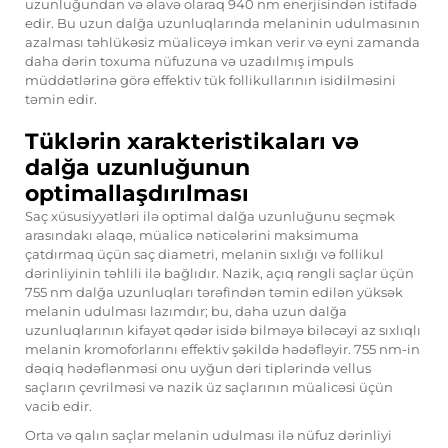
uzunluğundan və əlavə olaraq 940 nm enerjisindən istifadə
edir. Bu uzun dalğa uzunluqlarında melaninin udulmasının
azalması təhlükəsiz müalicəyə imkan verir və eyni zamanda
daha dərin toxuma nüfuzuna və uzadılmış impuls
müddətlərinə görə effektiv tük follikullarının isidilməsini
təmin edir.
Tüklərin xarakteristikaları və
dalğa uzunluğunun
optimallaşdırılması
Saç xüsusiyyətləri ilə optimal dalğa uzunluğunu seçmək
arasındakı əlaqə, müalicə nəticələrini maksimuma
çatdırmaq üçün saç diametri, melanin sıxlığı və follikul
dərinliyinin təhlili ilə bağlıdır. Nazik, açıq rəngli saçlar üçün
755 nm dalğa uzunluqları tərəfindən təmin edilən yüksək
melanin udulması lazımdır; bu, daha uzun dalğa
uzunluqlarının kifayət qədər isidə bilməyə biləcəyi az sıxlıqlı
melanin kromoforlarını effektiv şəkildə hədəfləyir. 755 nm-in
dəqiq hədəflənməsi onu uyğun dəri tiplərində vellus
saçların çevrilməsi və nazik üz saçlarının müalicəsi üçün
vacib edir.
Orta və qalın saçlar melanin udulması ilə nüfuz dərinliyi