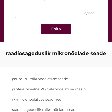
0/1000
Esita
raadiosageduslik mikronõelade seade
parim RF-mikronõelatuse seade
professionaalne RF-mikronõelatuse masin
rF-mikronõelatuse seadmed
raadiosageduslik mikronõelade seade