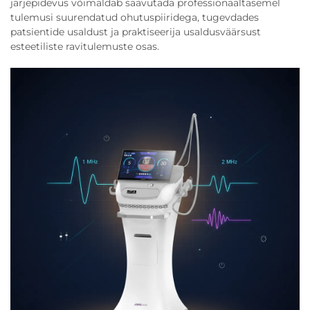
järjepidevus võimaldab saavutada professionaaltasemel
tulemusi suurendatud ohutuspiiridega, tugevdades
patsientide usaldust ja praktiseerija usaldusväärsust
esteetiliste ravitulemuste osas.