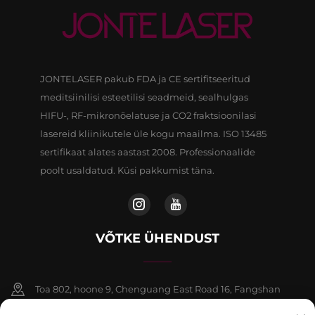
JONTELASER pakub FDA ja CE sertifitseeritud
meditsiinilisi esteetilisi seadmeid, sealhulgas
HIFU-, RF-mikronõelatuse ja CO2 fraktsioonilasi
lasereid kliinikutele üle kogu maailma. ISO 13485
sertifikaat alates aastast 2008. Professionaalide
poolt usaldatud. Küsi pakkumist täna.
VÕTKE ÜHENDUST
Toa 802, hoone 9, Chenguang East Road 16, Fangshan
piirkond, Beijing