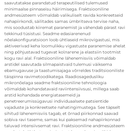
saavutatakse parandatud terapeutilised tulemused
minimaalse pinnaseisu häirimisega. Fraktsiooniline
andmesüsteem võimaldab valikuliselt ravida konkreetseid
nahapiirkondi, säilitades samas ümbritseva tervise naha,
mis soodustab kiiremat paranemist ja vähendab pärast ravi
tekkinud tüsistusi. Seadme edasiarenenud
nõelakonfiguratsioon loob ühtlaseid mikrovigastusi, mis
aktiveerivad keha loomulikku vigastuste paranemise ahelat
ning põhjustavad tugevat kolлагene ja elastsiin tootmist
kogu ravi alal. Fraktsiooniline lähenemisviis võimaldab
arstidel saavutada silmapaistvaid tulemusi väiksema
ebamugavuse ja taastumisajaga võrreldes traditsiooniliste
täispinna ravimetoodikatega. Raadiosagedusliku
mikronõelaga seadme fraktsiooniline tehnoloogia
võimaldab kohandatavaid raviintensiivsusi, millega saab
arstid kohandada energiatasemeid ja
penetreerumissügavusi individuaalsete patsientide
vajaduste ja konkreetsete nahatingimustega. See täpselt
sihitud lähenemisviis tagab, et õrnad piirkonnad saavad
sobiva ravi taseme, samas kui paksemad nahapiirkonnad
taluvad intensiivsemat ravi. Fraktsiooniline andmesüsteem