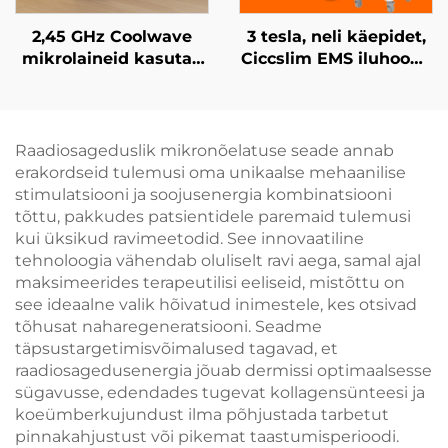
2,45 GHz Coolwave
3 tesla, neli käepidet,
mikrolaineid kasutav
Ciccslim EMS iluhoone
õhuke keha
seade
kujundamise seade
elektromagnetilise
tselluliidi
lihasstimulatsiooniga
vähendamiseks, nahas
Raadiosageduslik mikronõelatuse seade annab
tõmbumise ja
erakordseid tulemusi oma unikaalse mehaanilise
pingutamise ning näo
stimulatsiooni ja soojusenergia kombinatsiooni
raadiosagedusel
tõttu, pakkudes patsientidele paremaid tulemusi
põhineva
kui üksikud ravimeetodid. See innovaatiline
kaalakaotuse ja keha
tehnoloogia vähendab oluliselt ravi aega, samal ajal
õhukese tegemisega
maksimeerides terapeutilisi eeliseid, mistõttu on
see ideaalne valik hõivatud inimestele, kes otsivad
tõhusat naharegeneratsiooni. Seadme
täpsustargetimisvõimalused tagavad, et
raadiosagedusenergia jõuab dermissi optimaalsesse
sügavusse, edendades tugevat kollagensünteesi ja
koeümberkujundust ilma põhjustada tarbetut
pinnakahjustust või pikemat taastumisperioodi.