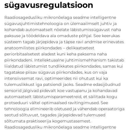
sügavusregulatsioon
Raadiosagedusliku mikronõelaga seadme intelligentne
sügavusjuhtimistehnoloogia on ülemaailmselt juhtiv ja
kohandab automaatselt nõelate läbistumissügavust naha
paksuse ja töödeldava ala omaduste põhjal. See keerukas
süsteem tagab järjepideva ja täpse ravi andmise erinevates
anatoomilistes piirkondades – delikaatsetest
periorbitaalsetest aladest kuni keha paksema naha
piirkondadeni. Intellektuaalne juhtimismehhanism takistab
liialdatud läbistumist tundlikkates piirkondades, samas kui
tagatakse piisav sügavus piirkondades, kus on vaja
intensiivsemat ravi, optimeerides nii ohutust kui ka
tulemuslikkust iga patsiendi jaoks. Seadme edasijõudnud
sensorid jälgivad pidevalt koe vastupanu ja kohandavad
automaatselt läbistumisparameetreid, et säilitada kogu
protseduuri vältel optimaalsed ravitingimused. See
tehnoloogia elimineerib oletused ja vähendab operaatoriga
seotud sõltuvust, tagades järjepidevad tulemused
sõltumata praktiseerija kogemustasemest.
Raadiosagedusliku mikronõelaga seadme intelligentne