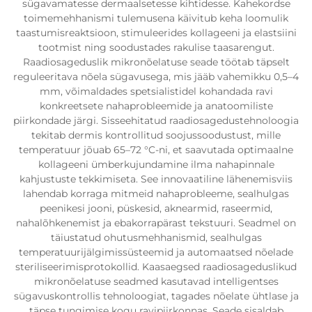
sügavamatesse dermaalsetesse kihtidesse. Kahekordse
toimemehhanismi tulemusena käivitub keha loomulik
taastumisreaktsioon, stimuleerides kollageeni ja elastsiini
tootmist ning soodustades rakulise taasarengut.
Raadiosageduslik mikronõelatuse seade töötab täpselt
reguleeritava nõela sügavusega, mis jääb vahemikku 0,5–4
mm, võimaldades spetsialistidel kohandada ravi
konkreetsete nahaprobleemide ja anatoomiliste
piirkondade järgi. Sisseehitatud raadiosagedustehnoloogia
tekitab dermis kontrollitud soojussoodustust, mille
temperatuur jõuab 65–72 °C-ni, et saavutada optimaalne
kollageeni ümberkujundamine ilma nahapinnale
kahjustuste tekkimiseta. See innovaatiline lähenemisviis
lahendab korraga mitmeid nahaprobleeme, sealhulgas
peenikesi jooni, püskesid, aknearmid, raseermid,
nahalõhkenemist ja ebakorrapärast tekstuuri. Seadmel on
täiustatud ohutusmehhanismid, sealhulgas
temperatuurijälgimissüsteemid ja automaatsed nõelade
steriliseerimisprotokollid. Kaasaegsed raadiosageduslikud
mikronõelatuse seadmed kasutavad intelligentses
sügavuskontrollis tehnoloogiat, tagades nõelate ühtlase ja
täpse tungimise kogu ravipiirkonnas. Seade sisaldab