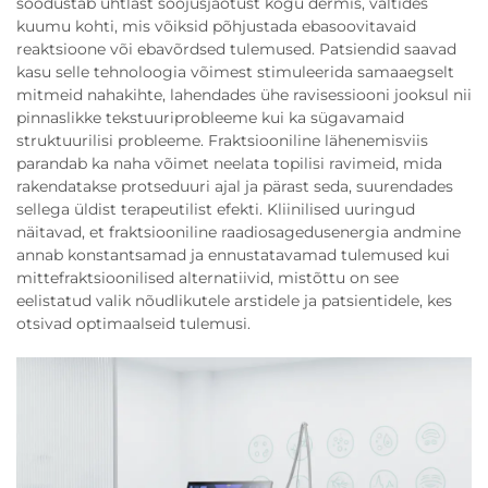
soodustab ühtlast soojusjaotust kogu dermis, vältides
kuumu kohti, mis võiksid põhjustada ebasoovitavaid
reaktsioone või ebavõrdsed tulemused. Patsiendid saavad
kasu selle tehnoloogia võimest stimuleerida samaaegselt
mitmeid nahakihte, lahendades ühe ravisessiooni jooksul nii
pinnaslikke tekstuuriprobleeme kui ka sügavamaid
struktuurilisi probleeme. Fraktsiooniline lähenemisviis
parandab ka naha võimet neelata topilisi ravimeid, mida
rakendatakse protseduuri ajal ja pärast seda, suurendades
sellega üldist terapeutilist efekti. Kliinilised uuringud
näitavad, et fraktsiooniline raadiosagedusenergia andmine
annab konstantsamad ja ennustatavamad tulemused kui
mittefraktsioonilised alternatiivid, mistõttu on see
eelistatud valik nõudlikutele arstidele ja patsientidele, kes
otsivad optimaalseid tulemusi.