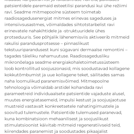
patsientidele paremaid esteetilisi parandusi kui ühe režiimi
ravi. Seadme mitmepoolne süsteem toimetab
raadiosagedusenergiat mitmes erinevas sageduses ja
intensiivsusastmes, võimaldades sihtotstarbelist ravi
erinevatele nahakihtidele ja -struktuuridele ühes
protseduuris. See põhjalik lähenemisviis aktiveerib mitmeid
rakulisi parandusprotsesse – pinnaslikust
tekstuuriparandusest kuni sügavani dermaalse remontini –
tagades täieliku nahamuutuse. Raadiosagedusliku
mikronõelaga seadme energiakohaletoimetussüsteem
loob kontrollitud soojuszonasid, mis soodustavad kollagene
kokkutõmbumist ja uue kollagene teket, säilitades samas
naha loomulikud paranemisvõimed. Mitmepoolne
tehnoloogia võimaldab arstidel kohandada ravi
parameetreid individuaalsete patsientide vajaduste alusel,
muutes energiatasemeid, impulsi kestust ja soojusjaotuse
mustreid vastavalt konkreetsetele nahatingimustele ja
soovitud tulemustele. Patsientide tulemused paranevad,
kuna kombinatsioon mehaanilisest ja soojuslikust
stimulatsioonist käivitab mitmeid regeneratiivseid teid,
kiirendades paranemist ja soodustades pikaajalist