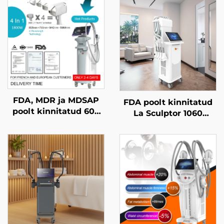
FDA, MDR ja MDSAP
FDA poolt kinnitatud
poolt kinnitatud 600
La Sculptor 1060
W, 1200 W, 1800 W ja
rasvavähendus- ja
3000 W võimsusega
selluliitdiodelasermasin
4-in-1 diodlasermasin
(1060 nm) keha
juukse
kujundamise ja
eemaldamiseks, millel
õhukestamise masin
on asendatavad
kohtad ja
lainepikkused 755 nm,
808 nm, 940 nm ja
1064 nm