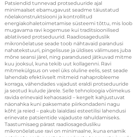
Patsiendid tunnevad protseduuride ajal
minimaalset ebamugavust seadme täiustatud
nõelakonstruktsiooni ja kontrollitud
energiakohaletoimetamise süsteemi tõttu, mis loob
mugavama ravi kogemuse kui traditsioonilised
ablatiivsed protseduurid. Raadiosageduslik
mikronõelatuse seade toob nähtavaid parandusi
nahatekstuuri, pingelisuse ja üldises välimuses juba
mõne seansi järel, ning parandused jätkuvad mitme
kuu jooksul, kuna tekib uut kollagenni. Ravi
mitmekülgsus on veel üks oluline eelis, sest seade
lahendab efektiivselt mitmeid nahaprobleeme
korraga, vähendades vajadust eraldi protseduuride
ja seotud kulude järele. Selle tehnoloogia võimekus
ravida erinevaid kehaosasid – kergelt kahjustuvat
näonahka kuni paksemate piirkondadeni nagu
kõht ja reied – pakub laialdasi esteetilisi lahendusi
erinevate patsientide vajaduste rahuldamiseks.
Taastumisaeg pärast raadiosagedusliku
mikronõelatuse ravi on minimaalne, kuna enamik