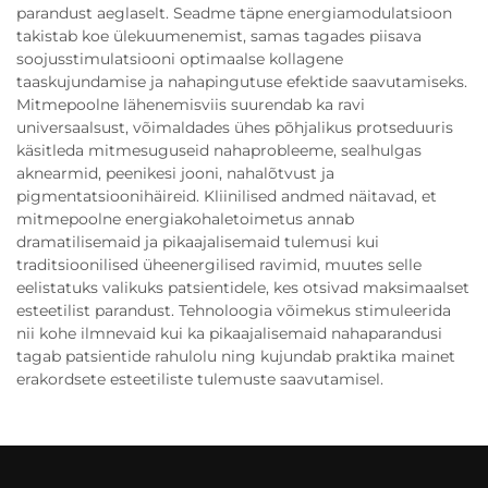
parandust aeglaselt. Seadme täpne energiamodulatsioon
takistab koe ülekuumenemist, samas tagades piisava
soojusstimulatsiooni optimaalse kollagene
taaskujundamise ja nahapingutuse efektide saavutamiseks.
Mitmepoolne lähenemisviis suurendab ka ravi
universaalsust, võimaldades ühes põhjalikus protseduuris
käsitleda mitmesuguseid nahaprobleeme, sealhulgas
aknearmid, peenikesi jooni, nahalõtvust ja
pigmentatsioonihäireid. Kliinilised andmed näitavad, et
mitmepoolne energiakohaletoimetus annab
dramatilisemaid ja pikaajalisemaid tulemusi kui
traditsioonilised üheenergilised ravimid, muutes selle
eelistatuks valikuks patsientidele, kes otsivad maksimaalset
esteetilist parandust. Tehnoloogia võimekus stimuleerida
nii kohe ilmnevaid kui ka pikaajalisemaid nahaparandusi
tagab patsientide rahulolu ning kujundab praktika mainet
erakordsete esteetiliste tulemuste saavutamisel.