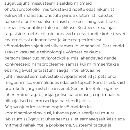
sügavusjuhtimissüsteem sisaldab mitmeid
ohutusprotokolle, mis takistavad nõelte edasiliikumist
eelnevalt määratud ohutute piiride ületamist, kaitstes
patsiente potentsiaalsete tüsistuste eest ning säilitades
samas terapeutilise tulemuslikkuse. Süsteemi reaalajas
tagasiside-mehhanismid annavad operaatoreile kohe teavet
raviprotsessi edenemisest ja koe reageerimisest,
võimaldades vajadusel viivitamatuid kohandusi. Patsiendid
saavad kasu selle tehnoloogia võimest pakkuda
personaliseeritud raviprotokolle, mis lahendavad nende
konkreetseid nahaprobleeme, samas kui minimeeritakse
ebamugavust ja taastumisaega. Intellektuaalne
juhtimissüsteem salvestab raviparameetrid ja patsiendi
reageerimise, võimaldades edaspidi täpselt korrata edukaid
protokolle järgmistel seanssidel. See andmetele tuginev
lähenemine tagab järkjärgulise paranduse ja optimaalsed
pikaajalised tulemused iga patsiendi jaoks.
Sügavusjuhtimistehnoloogia võimaldab ka
kombinatsiooniravitusi, lubades praktiseerijatel muuta
läbistumissügavust ühes seanssis, et samaaegselt käsitleda
mitmeid nahakihte ja probleeme. Süsteemi täpsus ja