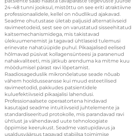
patsiente saab naasta tavapäraste tegevuste juurde
24–48 tunni jooksul, mistõttu on see eriti atraktiivne
professionaalidele, kellel on nõudlikud ajakavad.
Seadme ohutustase ületab paljusid alternatiivseid
ravimeetodeid, sest see on varustatud sisseehitatud
kaitsemechanismidega, mis takistavad
ülekuumenemist ja tagavad ühtlaseid tulemusi
erinevate nahatüüpide puhul. Pikaajalised eelised
hõlmavad püsivat kollagensünteesi ja paranenud
nahakvaliteeti, mis jätkub arenduma ka mitme kuu
möödumisel pärast ravi lõpetamist.
Raadiosageduslik mikronõelatuse seade nõuab
vähem hooldusseansse kui muud esteetilised
ravimeetodid, pakkudes patsientidele
kuluefektiivseid pikaajalisi lahendusi.
Professionaalsete operaatortena hindavad
kasutajad seadme intuitiivseid juhtelemente ja
standardiseeritud protokolle, mis parandavad ravi
ühtlust ja vähendavad uute tehnoloogiate
õppimise keerukust. Seadme vastupidavus ja
usaldusväärsus tagavad stabiilsa toimimise