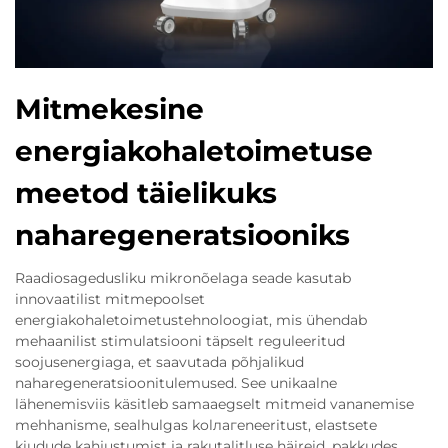
Mitmekesine
energiakohaletoimetuse
meetod täielikuks
naharegeneratsiooniks
Raadiosagedusliku mikronõelaga seade kasutab
innovaatilist mitmepoolset
energiakohaletoimetustehnoloogiat, mis ühendab
mehaanilist stimulatsiooni täpselt reguleeritud
soojusenergiaga, et saavutada põhjalikud
naharegeneratsioonitulemused. See unikaalne
lähenemisviis käsitleb samaaegselt mitmeid vananemise
mehhanisme, sealhulgas kolлагeneeritust, elastsete
kiudude kahjustumist ja rakutalitluse häireid, pakkudes