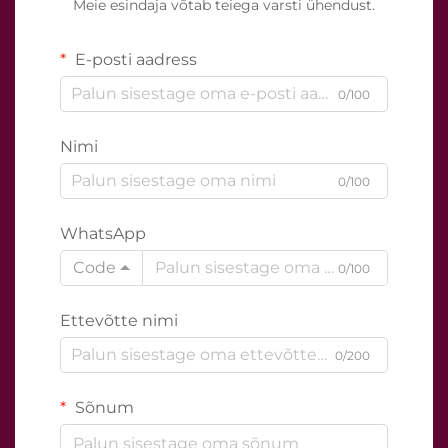
Meie esindaja võtab teiega varsti ühendust.
E-posti aadress
0/100
Nimi
0/100
WhatsApp
Code
0/100
Ettevõtte nimi
0/200
Sõnum