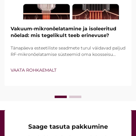
Vakuum-mikronõelatamine ja isoleeritud
nõelad: mis tegelikult teeb erinevuse?
Tänapäeva esteetiliste seadmete turul väidavad paljud
RF-mikronõelatamise süsteemid oma koosseisu
kuuluvat vakuumtehnoloogiat ja isoleeritud nõelu.
Tegelik küsimus ei ole siiski lihtsalt see, kas need
VAATA ROHKAEMALT
funktsioonid olemas on, vaid kuidas nad kliinilise ravi
ajal täpselt töötavad...
Saage tasuta pakkumine