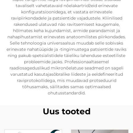
tavaliselt vahetatavaid nõelakartridžeid erinevate
konfiguratsioonidega, et vastata erinevatele
ravipiirkondadele ja patsientide vajadustele. Kliinilised
rakendused ulatuvad näo ravitsemisest kaugemale,
hõlmates keha kujundamist, armide parandamist ja
nahapihustamist erinevates anatoomilistes piirkondades.
Selle tehnoloogia universaalsus muudab selle sobivaks
erinevate nahatüüpide ja -tingimustega patsientide raviks
ning pakub spetsialistidele täieliku lahenduse esteetiliste
probleemide jaoks. Professionaaltasemel
raadiosageduslikud mikronõelatuse seadmed on sageli
varustatud kasutajasõbralike liideste ja eeldefineeritud
raviprotokollidega, mis muudavad protseduurid
tõhusamaks, säilitades samas optimaalsed
ohutusstandardid.
Uus tooted