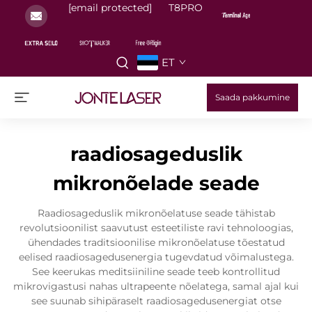
[email protected]
T8PRO
ET
Saada pakkumine
raadiosageduslik
mikronõelade seade
Raadiosageduslik mikronõelatuse seade tähistab
revolutsioonilist saavutust esteetiliste ravi tehnoloogias,
ühendades traditsioonilise mikronõelatuse tõestatud
eelised raadiosagedusenergia tugevdatud võimalustega.
See keerukas meditsiiniline seade teeb kontrollitud
mikrovigastusi nahas ultrapeente nõelatega, samal ajal kui
see suunab sihipäraselt raadiosagedusenergiat otse