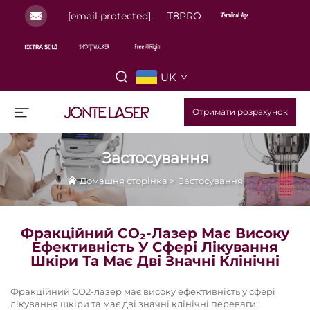
[email protected]
T8PRO
UK
Отримати розрахунок
Застосування
Домашня сторінка
>
Застосування
Фракційний CO₂-Лазер Має Високу
Ефективність У Сфері Лікування
Шкіри Та Має Дві Значні Клінічні
Фракційний CO2-лазер має високу ефективність у сфері
лікування шкіри та має дві значні клінічні переваги: