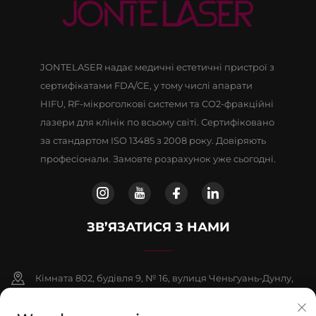
JONTELASER надає медичні естетичні пристрої з
сертифікатами FDA/CE, у тому числі апарати
HIFU, RF-мікроголкові системи та CO2-фракційні
лазери для клінік по всьому світі. Сертифіковано
за стандартом ISO 13485 з 2008 року. Довіряють
професіонали. Замовте розрахунок уже сьогодні.
ЗВ’ЯЗАТИСЯ З НАМИ
Кімната 802, будівля 9, № 16, вулиця Ченьгуань-Дунлу,
район Фаншань, Пекін