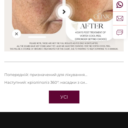
Попередній:
призначений для лікування розтяжок, змін пігментації та шкірного підтягування
Наступний:
кріоліполіз 360°: насадки з силікону, що відповідає вимогам до харчових продуктів
УСІ