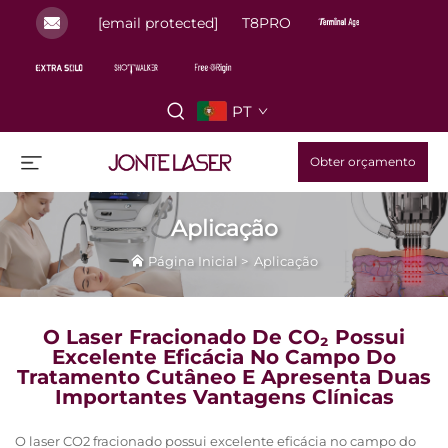
[email protected]
T8PRO
PT
Obter orçamento
Aplicação
Página Inicial
>
Aplicação
O Laser Fracionado De CO₂ Possui
Excelente Eficácia No Campo Do
Tratamento Cutâneo E Apresenta Duas
Importantes Vantagens Clínicas
O laser CO2 fracionado possui excelente eficácia no campo do