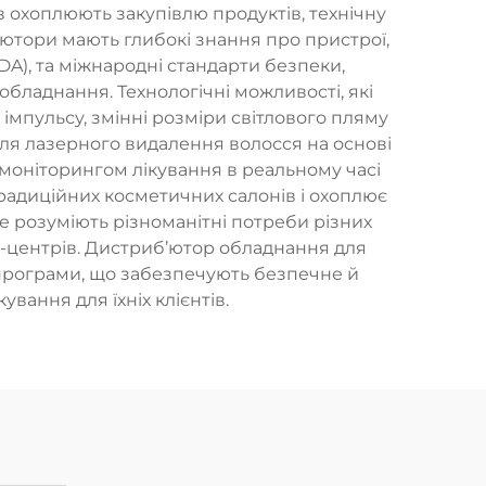
 охоплюють закупівлю продуктів, технічну
’ютори мають глибокі знання про пристрої,
DA), та міжнародні стандарти безпеки,
бладнання. Технологічні можливості, які
імпульсу, змінні розміри світлового пляму
для лазерного видалення волосся на основі
моніторингом лікування в реальному часі
радиційних косметичних салонів і охоплює
ре розуміють різноманітні потреби різних
а-центрів. Дистриб’ютор обладнання для
 програми, що забезпечують безпечне й
вання для їхніх клієнтів.