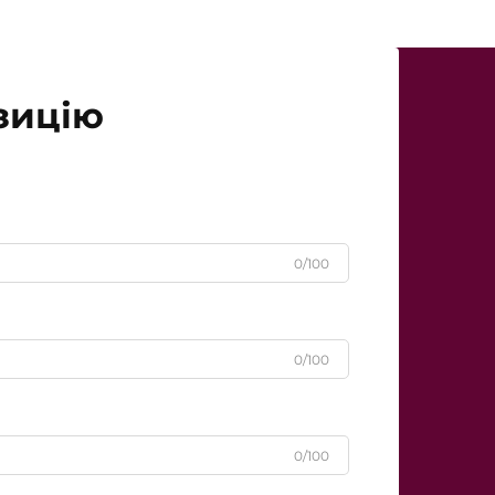
зицію
0/100
0/100
0/100