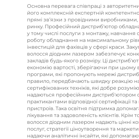
типу «4 в 1» зі
Основна перевага співпраці з авторитетн
змінними
його комплексній експертній компетентност
прямі зв’язки з провідними виробниками, 
насадками та
ді
ринку. Професійний дистриб'ютор обладна
потужністю 600 Вт,
у тому числі послуги з монтажу, навчання
роботу обладнання на максимальному рівні
1200 Вт, 1800 Вт,
пр
інвестицій для фахівців у сфері краси. З
3000 Вт; діодний
волосся діодним лазером забезпечує конку
кон
закладів будь-якого розміру. Ці дистриб'
лазер з довжинами
економію вартості, зберігаючи при цьому в
хвиль 755 нм, 808
програми, які пропонують мережі дистриб
правило, передбачають швидку реакцію на
нм, 940 нм, 1064 нм
сертифікованих техніків, які добре розум
надаються професійним дистриб'ютором о
практикантами відповідної сертифікації т
пристроїв. Така освітня підтримка допома
лікування та задоволеність клієнтів. Крі
волосся діодним лазером надають цінні ко
послуг, стратегії ціноутворення та маркет
надаючи аналітичні інсайти, які допомаг