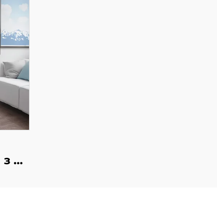
 з 4
8
,