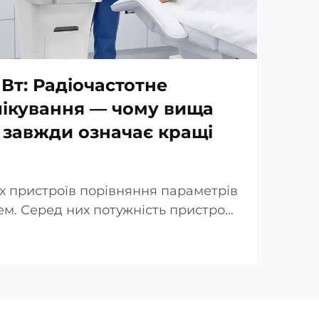
 Вт: Радіочастотне
лікування — чому вища
 завжди означає кращі
х пристроїв порівняння параметрів
м. Серед них потужність пристрою
люється як ключова перевага при
інічної точки зору реальність дещо
падках так звана «потужність…»