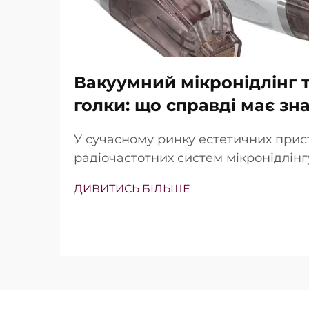
Вакуумний мікронідлінг т
голки: що справді має зн
У сучасному ринку естетичних прис
радіочастотних систем мікронідлін
наявність вакуумної технології та із
ДИВИТИСЬ БІЛЬШЕ
Проте справжнє питання полягає не
існують ці функції, а в тому, наскіл
працюють під час клінічного лікува