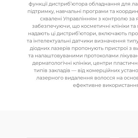
функції дистриб’ютора обладнання для ла
підтримку, навчальні програми та координ
схвалені Управлінням з контролю за я
забезпечуючи, що косметичні клініки та
надають ці дистриб’ютори, включають прос
та інтелектуальні датчики визначення тип
діодних лазерів пропонують пристрої з 
та налаштовуваними протоколами лікуванн
дерматологічні клініки, центри пластичн
типів закладів — від комерційних уста
лазерного видалення волосся на основ
ефективне використання п