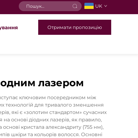
UK
Отримати пропозицію
ування
діодним лазером
виступає ключовим посередником між
их технологій для тривалого зменшення
рів, які є «золотим стандартом» сучасних
а основі діодних лазерів, як правило,
основі кристала александриту (755 нм),
ипів шкіри та кольорів волосся. Основні