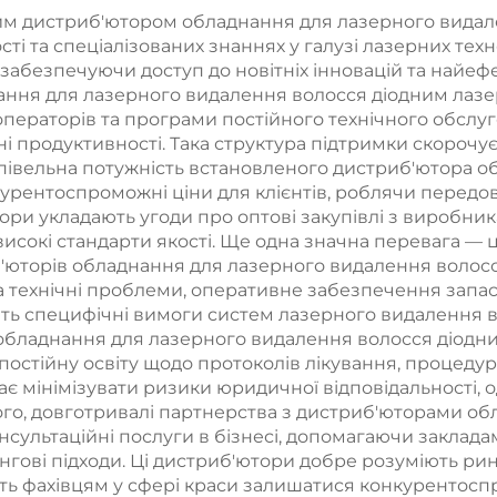
целюліту за
технологія
им дистриб'ютором обладнання для лазерного видал
і та спеціалізованих знаннях у галузі лазерних техн
допомогою
охолодження
забезпечуючи доступ до новітніх інновацій та найефе
одного лазера
360°, кріотера
ння для лазерного видалення волосся діодним лазер
 операторів та програми постійного технічного обслу
1060 нм,
для зниження 
 продуктивності. Така структура підтримки скорочу
изначений для
та косметич
акупівельна потужність встановленого дистриб'ютора
рентоспроможні ціни для клієнтів, роблячи передові
турної корекції
процедур
ютори укладають угоди про оптові закупівлі з виробн
та схуднення
исокі стандарти якості. Ще одна значна перевага — це
'юторів обладнання для лазерного видалення волосс
 технічні проблеми, оперативне забезпечення запас
іють специфічні вимоги систем лазерного видалення 
бладнання для лазерного видалення волосся діодн
а постійну освіту щодо протоколів лікування, процед
гає мінімізувати ризики юридичної відповідальності,
м того, довготривалі партнерства з дистриб'юторами 
нсультаційні послуги в бізнесі, допомагаючи заклад
ингові підходи. Ці дистриб'ютори добре розуміють ри
ають фахівцям у сфері краси залишатися конкурентос