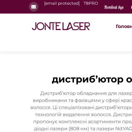
[email protected]
T8PRO
Голов
дистриб’ютор о
Дистриб’ютор обладнання для лазер
виробниками та фахівцями у сфері кра
волосся. Ці спеціалізовані дистриб’ютор
технологій видалення волосся. Дистри
пропонує комплексні асортименти проду
діодні лазери (808 нм) та лазери Nd:YA