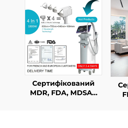
Сертифікований
Се
MDR, FDA, MDSAP
F
апарат для
лазерного
зме
видалення волосся