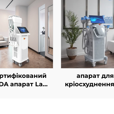
ртифікований
апарат для
DA апарат La
кріосхуднення
Sculptor для
ручками та 
ншення жирової
змінними
тканини та
насадками