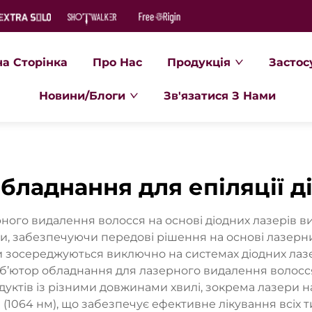
на Сторінка
Про Нас
Продукція
Застос
Новини/Блоги
Зв'язатися З Нами
бладнання для епіляції 
ного видалення волосся на основі діодних лазерів 
си, забезпечуючи передові рішення на основі лазерн
и зосереджуються виключно на системах діодних лазе
б’ютор обладнання для лазерного видалення волосся н
ктів із різними довжинами хвилі, зокрема лазери на 
G (1064 нм), що забезпечує ефективне лікування всіх т