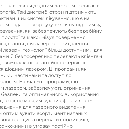
ення волосся діодним лазером полягає в
ологій. Такі дистриб'ютори підтримують
 на
ктивніших систем лікування, що є на
пія
ом надає розгорнуту технічну підтримку,
говування, які забезпечують безперебійну
ваги
є простої та максимізує повернення
них
 обладнання для лазерного видалення
 лазерні технології більш доступними для
иками й безпосередньо передають клієнтам
 комплексні гарантійні та сервісні
я діодним лазером. Ці програми, як
ними частинами та доступ до
волосся. Навчальні програми, що
им лазером, забезпечують отримання
ур безпеки та оптимального використання
 одночасно максимізуючи ефективність
обладнання для лазерного видалення
ам оптимізувати асортимент наданих
нкові тренди та переваги споживачів,
проможними в умовах постійно