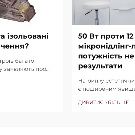
а ізольовані
50 Вт проти 12
ачення?
мікронідлінг-
потужність не
троїв багато
результати
гу заявляють про
ольованих голок.
На ринку естетични
 просто в тому, чи
є поширеним явище
ьки точно вони
(Вт) часто підкрес
ння…
ДИВИТИСЬ БІЛЬШЕ
продажу. Однак з кл
інша. У багатьох ви