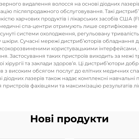
зерного видалення волосся на основі діодних лазерів
ацію післяпродажного обслуговування. Такі дистриб
кістю харчових продуктів і лікарських засобів США (F
 медичні спа-центри отримують лише сертифіковане о
унуті системи охолодження, регульовану тривалість 
у шкіри. Сучасні мережі дистриб’юторів обладнання 
високорозвиненими користувацькими інтерфейсами, 
я. Застосування таких пристроїв виходить за межі т
ої хірургії та заклади здоров’я. Ці дистриб’ютори доб
нов з високим обсягом послуг до елітних медичних сп
і діодних лазерів також надає комплексні навчальні
ристроїв фахівцями та максимізацію результатів ліку
Нові продукти