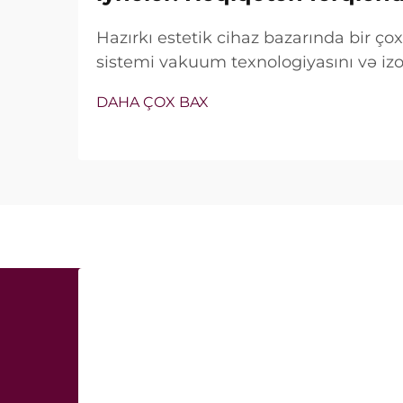
Hazırkı estetik cihaz bazarında bir ç
sistemi vakuum texnologiyasını və izol
özündə birləşdirir. Lakin həqiqi sual y
DAHA ÇOX BAX
xüsusiyyətlərin mövcud olub-olmaması 
müalicə zamanı necə dəqiq işlədiyi ilə 