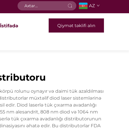
AZ
Qiymət təklifi alın
İstifadə
stributoru
b körpü rolunu oynayır və daimi tük azaldılması
istributorlar müxtəlif diod laser sistemlərinə
il edir. Diod laserlə tük çıxarma avadanlığı
 755 nm alesandrit, 808 nm diod və 1064 nm
aserlə tük çıxarma avadanlığı distributorunun
inasiyasını əhatə edir. Bu distributorlar FDA