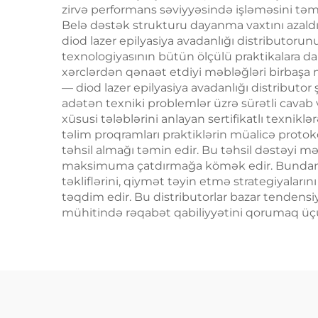
saç çıxarma maşını
zirvə performans səviyyəsində işləməsini təm
Belə dəstək strukturu dayanma vaxtını azaldı
diod lazer epilyasiya avadanlığı distributorun
texnologiyasının bütün ölçülü praktikalara dah
xərclərdən qənaət etdiyi məbləğləri birbaşa m
— diod lazer epilyasiya avadanlığı distributo
adətən texniki problemlər üzrə sürətli cavab v
xüsusi tələblərini anlayan sertifikatlı texnikl
təlim proqramları praktiklərin müalicə protoko
təhsil almağı təmin edir. Bu təhsil dəstəyi m
maksimuma çatdırmağa kömək edir. Bundan əla
təkliflərini, qiymət təyin etmə strategiyala
təqdim edir. Bu distributorlar bazar tendensiy
mühitində rəqabət qabiliyyətini qorumaq üçün 