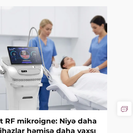
Vt RF mikroigne: Niyə daha
ihazlar həmişə daha yaxşı