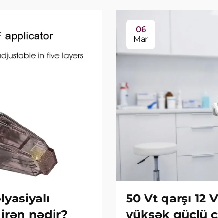
06
Mar
yasiyalı
50 Vt qarşı 12 
dirən nədir?
yüksək güclü c