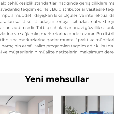
q təhlükəsizlik standartları haqqında geniş biliklərə malik
ı avadanlıq təqdim edirlər. Bu distributorlar vasitəsilə tə
impuls müddəti, dəyişkən ləkə ölçüləri və intellektual dər
ələri sofistike istifadəçi interfeysli cihazlar, real vaxt r
hazlar təqdim edir. Tətbiq sahələri ənənəvi gözəllik salon
rkəzlərinə və sağlamlıq mərkəzlərinə qədər uzanır. Bu di
tibbi spa mərkəzlərinə qədər müxtəlif praktika mühitləri
 həmçinin ətraflı təlim proqramları təqdim edir ki, bu da p
ni və müştərilərinin müalicə nəticələrini maksimum dərə
Yeni məhsullar