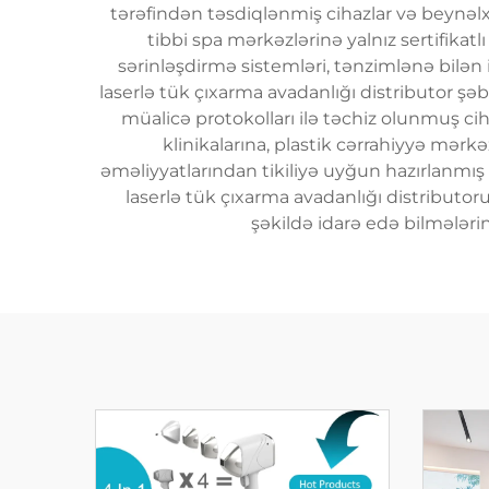
tərəfindən təsdiqlənmiş cihazlar və beynəlxal
tibbi spa mərkəzlərinə yalnız sertifikatl
sərinləşdirmə sistemləri, tənzimlənə bilən 
laserlə tük çıxarma avadanlığı distributor şəbək
müalicə protokolları ilə təchiz olunmuş ci
klinikalarına, plastik cərrahiyyə mə
əməliyyatlarından tikiliyə uyğun hazırlanmış 
laserlə tük çıxarma avadanlığı distributoru
şəkildə idarə edə bilmələri