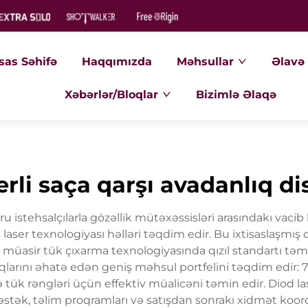
sas Səhifə
Haqqımızda
Məhsullar
Əlavə 
Xəbərlər/Bloqlar
Bizimlə Əlaqə
erli saça qarşı avadanlıq di
ru istehsalçılarla gözəllik mütəxəssisləri arasındakı vaci
aser texnologiyası həlləri təqdim edir. Bu ixtisaslaşmış d
r müasir tük çıxarma texnologiyasında qızıl standartı təms
qlarını əhatə edən geniş məhsul portfelini təqdim edir:
və tük rəngləri üçün effektiv müalicəni təmin edir. Diod l
dəstək, təlim proqramları və satışdan sonrakı xidmət koord