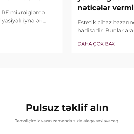
nəticələr vermi
ox RF mikroigləmə
yasiyalı iynələri
Estetik cihaz bazar
alnız bu
hadisədir. Bunlar ara
deyil, onların klinik
satış xüsusiyyəti ki
DAHA ÇOX BAX
bağlıdır...
real vəziyyət tamamilə
Pulsuz təklif alın
Təmsilçimiz yaxın zamanda sizlə əlaqə saxlayacaq.