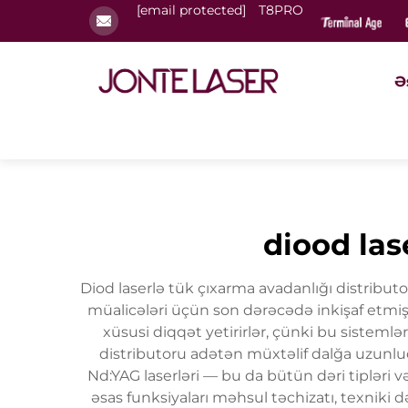
[email protected]
T8PRO
Ə
diood las
Diod laserlə tük çıxarma avadanlığı distributo
müalicələri üçün son dərəcədə inkişaf etmiş l
xüsusi diqqət yetirirlər, çünki bu sistemlə
distributoru adətən müxtəlif dalğa uzunlu
Nd:YAG laserləri — bu da bütün dəri tipləri 
əsas funksiyaları məhsul təchizatı, texniki 