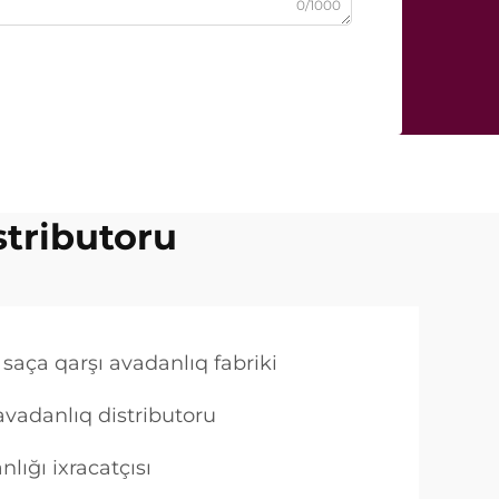
0/1000
stributoru
i saça qarşı avadanlıq fabriki
 avadanlıq distributoru
lığı ixracatçısı