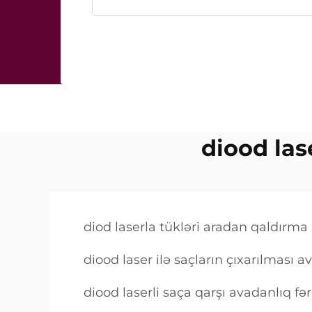
diood las
diod laserla tükləri aradan qaldırma 
diood laser ilə saçların çıxarılması a
diood laserli saça qarşı avadanlıq fər