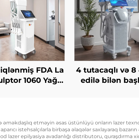
iqlənmiş FDA La
4 tutacaqlı və 8
ulptor 1060 Yağ
edilə bilən başl
ma, Sellülit, 1060
Krio Zəiflətmə,
m Diod Laser
dərəcə soyut
ədən Forması
texnologiyası 
adan Zəiflətmə
krioterapiya, ç
ilə əməkdaşlıq etməyin əsas üstünlüyü onların lazer texno
r aparıcı istehsalçılarla birbaşa əlaqələr saxlayaraq bazarı
Maşını
itirmə kosmet
iod lazer epilyasiya avadanlığı distributoru, quraşdırma xi