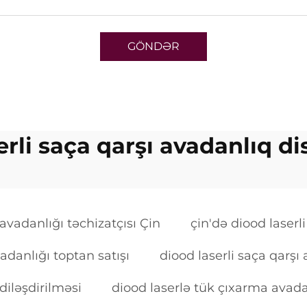
GÖNDƏR
erli saça qarşı avadanlıq di
avadanlığı təchizatçısı Çin
çin'də diood laserl
vadanlığı toptan satışı
diood laserli saça qarşı
diləşdirilməsi
diood laserlə tük çıxarma avadan