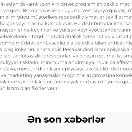
maşın
in edən davamlı texniki xidmət proqramları daxil olmaqla
r və gözəllik mütəxəssisləri üçün investisiyaya qayıdışı
un alım gücü müştərilərə rəqabətli qiymətlər təklif etməy
a çox yayılmasına kömək edir. Bu distributorlar istehsalç
üştərilərinə keçirirlər və yüksək keyfiyyət standartların
r şəbəkələrinin təqdim etdiyi əhatəli zəmanət və xidmət
ermə müddətlərini, asanlıqla əldə edilə bilən ehtiyat hiss
ərə çıxış imkanını əhatə edir. Peşəkar diod lazer epilyasi
lları, təhlükəsizlik prosedurları və cihazın optimal istis
əsuliyyət risklərini minimuma endirməyə, müalicə effekt
və, mövcud diod lazer epilyasiya avadanlığı distributo
rını və marketinq yanaşmalarını optimallaşdırmasına kömə
alarını və istehlakçı preferensiyalarını başa düşür və gö
lazım olan fikirlər verir.
Ən son xəbərlər