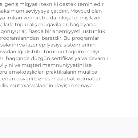
, geniş miqyaslı texniki dəstək təmin edir.
 maksimum səviyyəyə çatdırır. Mövcud olan
ə imkan verir ki, bu da inkişaf etmiş lazer
ılarla toplu alış müqavilələri bağlayaraq
ı qoruyurlar. Başqa bir əhəmiyyətli üstünlük
 proqramlarından ibarətdir. Bu proqramlar
ələrini və lazer epilyasiya sistemlərinin
ya avadanlığı distributorunun təqdim etdiyi
marı haqqında düzgün sertifikasiya və davamlı
ivliyini və müştəri memnuniyyətini isə
ru əməkdaşlıqları praktikaların müalicə
k edən dəyərli biznes məsləhət xidmətləri
zəllik mütəxəssislərinin dəyişən sənaye