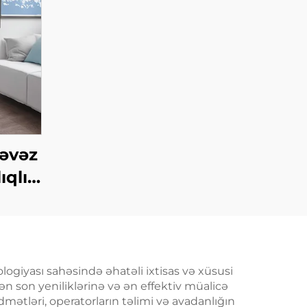
 əvəz
ıqlı
 360
ma
ilə
əki
logiyası sahəsində əhatəli ixtisas və xüsusi
n ən son yeniliklərinə və ən effektiv müalicə
ik
dmətləri, operatorların təlimi və avadanlığın