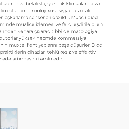
dirlər və beləliklə, gözəllik klinikalarına və
qdim olunan texnoloji xüsusiyyətlərə irəli
i aşkarlama sensorları daxildir. Müasir diod
ejimində müalicə izləməsi və fərdiləşdirilə bilən
larından kənara çıxaraq tibbi dermatologiya
stributorlar yüksək həcmdə kommersiya
nin müxtəlif ehtiyaclarını başa düşürlər. Diod
raktiklərin cihazları təhlükəsiz və effektiv
cədə artırmasını təmin edir.