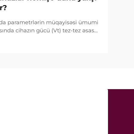
r?
ında parametrlərin müqayisəsi ümumi
sında cihazın gücü (Vt) tez-tez əsas
mi qeyd olunur. Lakin klinik baxımdan
 fərqlidir. Çox hallarda belə «güc»...