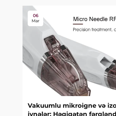
06
Mar
Vakuumlu mikroigne və izol
iynələr: Həqiqətən fərqlən