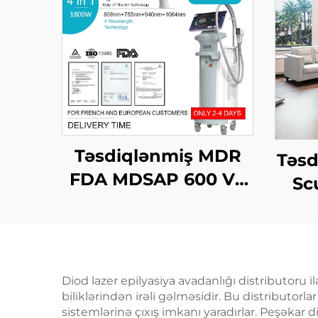
Təsdiqlənmiş MDR
Təsd
FDA MDSAP 600 Vt,
Sc
1200 Vt, 1800 Vt, 3000
Azalt
Vt, 4-in-1 əvəz edilə
n
bilən nöqtələr ilə 755
B
nm, 808 nm, 940 nm,
Yar
Diod lazer epilyasiya avadanlığı distributoru 
1064 nm diod laser
biliklərindən irəli gəlməsidir. Bu distributorla
sistemlərinə çıxış imkanı yaradırlar. Peşəkar d