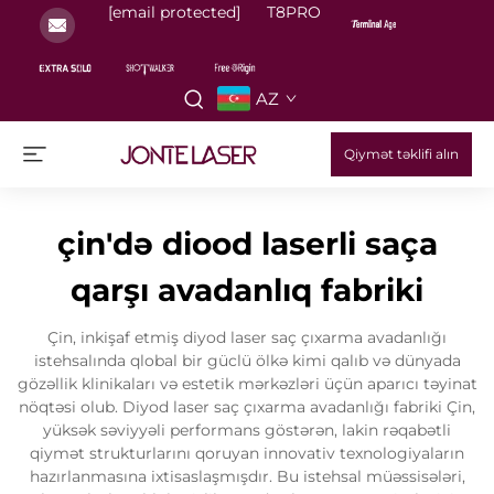
[email protected]
T8PRO
AZ
Qiymət təklifi alın
çin'də diood laserli saça
qarşı avadanlıq fabriki
Çin, inkişaf etmiş diyod laser saç çıxarma avadanlığı
istehsalında qlobal bir güclü ölkə kimi qalıb və dünyada
gözəllik klinikaları və estetik mərkəzləri üçün aparıcı təyinat
nöqtəsi olub. Diyod laser saç çıxarma avadanlığı fabriki Çin,
yüksək səviyyəli performans göstərən, lakin rəqabətli
qiymət strukturlarını qoruyan innovativ texnologiyaların
hazırlanmasına ixtisaslaşmışdır. Bu istehsal müəssisələri,