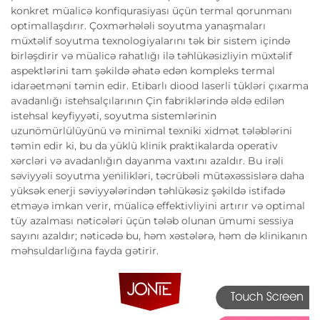
konkret müalicə konfiqurasiyası üçün termal qorunmanı
optimallaşdırır. Çoxmərhələli soyutma yanaşmaları
müxtəlif soyutma texnologiyalarını tək bir sistem içində
birləşdirir və müalicə rahatlığı ilə təhlükəsizliyin müxtəlif
aspektlərini tam şəkildə əhatə edən kompleks termal
idarəetməni təmin edir. Etibarlı diood laserli tükləri çıxarma
avadanlığı istehsalçılarının Çin fabriklərində əldə edilən
istehsal keyfiyyəti, soyutma sistemlərinin
uzunömürlülüyünü və minimal texniki xidmət tələblərini
təmin edir ki, bu da yüklü klinik praktikalarda operativ
xərcləri və avadanlığın dayanma vaxtını azaldır. Bu irəli
səviyyəli soyutma yenilikləri, təcrübəli mütəxəssislərə daha
yüksək enerji səviyyələrindən təhlükəsiz şəkildə istifadə
etməyə imkan verir, müalicə effektivliyini artırır və optimal
tüy azalması nəticələri üçün tələb olunan ümumi sessiya
sayını azaldır; nəticədə bu, həm xəstələrə, həm də klinikanın
məhsuldarlığına fayda gətirir.