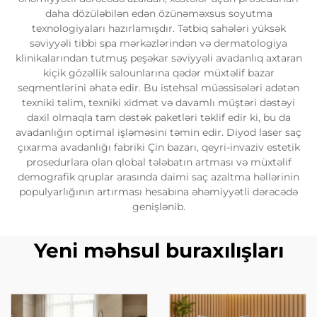
daha dözüləbilən edən özünəməxsus soyutma
texnologiyaları hazırlamışdır. Tətbiq sahələri yüksək
səviyyəli tibbi spa mərkəzlərindən və dermatologiya
klinikalarından tutmuş peşəkar səviyyəli avadanlıq axtaran
kiçik gözəllik salounlarına qədər müxtəlif bazar
seqmentlərini əhatə edir. Bu istehsal müəssisələri adətən
texniki təlim, texniki xidmət və davamlı müştəri dəstəyi
daxil olmaqla tam dəstək paketləri təklif edir ki, bu da
avadanlığın optimal işləməsini təmin edir. Diyod laser saç
çıxarma avadanlığı fabriki Çin bazarı, qeyri-invaziv estetik
prosedurlara olan qlobal tələbatın artması və müxtəlif
demografik qruplar arasında daimi saç azaltma həllərinin
populyarlığının artırması hesabına əhəmiyyətli dərəcədə
genişlənib.
Yeni məhsul buraxılışları