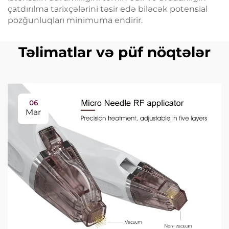
çatdırılma tarixçələrini təsir edə biləcək potensial
pozğunluqları minimuma endirir.
Təlimatlar və püf nöqtələr
06
Mar