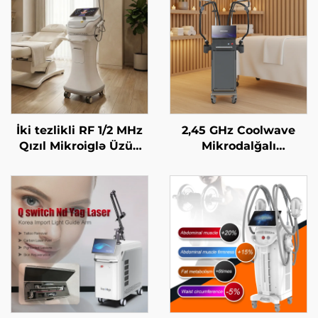
İki tezlikli RF 1/2 MHz
2,45 GHz Coolwave
Qızıl Mikroiglə Üzün
Mikrodalğalı
Bərpa Edilməsi Maşını
İncələnmə Maşını:
Sellülit Azaldılması,
Dərinin Qaldırılması
və Gərginləşdirilməsi,
Üzün Radiofrekvanslı
Emalı, Çəki Itirmə və
Bədənin İncələnməsi