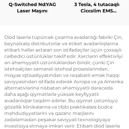
Q-Switched Nd:YAG
3 Tesla, 4 tutacaqlı
Laser Maşını
Ciccslim EMS
Kosmetik Salon
Avadanlığı,
Elektromaqnit Kasıtlı
Stimulyasiya
Diod laserla tüpürcək çıxarma avadanlığı fabriki Çin,
beynəlxalq distributorlar və etiket avadanlıqlarına
etibarlı həllər axtaran son istifadəçilər üçün çoxsaylı
cəlbedici üstünlüklər təklif edir. Xərclərin effektivliyi
ən əhəmiyyətli üstünlüklərdən biridir, çünki Çin
istehsalçıları səmərəli istehsal proseslərindən,
miqyas iqtisadiyyatından və rəqabətli əmək haqqı
səviyyəsindən istifadə edərək Avropa və ya Amerika
alternativlərinə nisbətən əhəmiyyətli dərəcədə
daha aşağı qiymətlərlə yüksək keyfiyyətli
avadanlıqlar təqdim edirlər. Bu qiymət üstünlüyü
gözəllik klinikalarına və tibbi praktikalara büdcə
məhdudiyyətlərini və qazanc marjlarını
zədələmədən peşəkar səviyyəli texnologiyaya
investisiya etməyə imkan verir. Etibarlı diod laserla