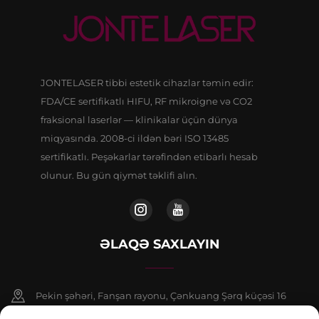
JONTELASER tibbi estetik cihazlar təmin edir:
FDA/CE sertifikatlı HIFU, RF mikroigne və CO2
fraksional laserlər — klinikalar üçün dünya
miqyasında. 2008-ci ildən bəri ISO 13485
sertifikatlı. Peşəkarlar tərəfindən etibarlı hesab
olunur. Bu gün qiymət təklifi alın.
ƏLAQƏ SAXLAYIN
Pekin şəhəri, Fanşan rayonu, Çənkuang Şərq küçəsi 16
saylı binanın 9 nömrəli binasının 802-ci otağı