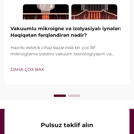
Vakuumlu mikroigne və izolyasiyalı iynələr:
Həqiqətən fərqləndirən nədir?
Hazırkı estetik cihaz bazarında bir çox RF
mikroigləmə sistemi vakuum texnologiyasını və
izolyasiyalı iynələri özündə birləşdirir. Lakin həqiqi
sual yalnız bu xüsusiyyətlərin mövcud olub-olmaması
DAHA ÇOX BAX
deyil, onların klinik müalicə zamanı necə dəqiq işlədiyi
ilə bağlıdır...
Pulsuz təklif alın