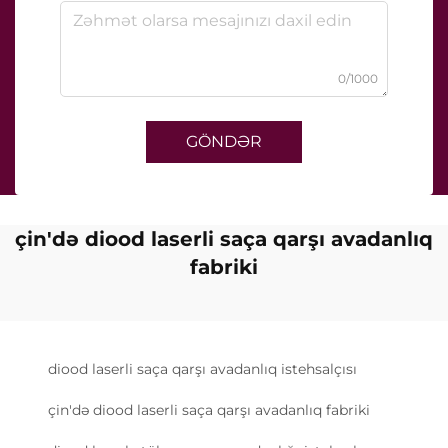
0/1000
GÖNDƏR
çin'də diood laserli saça qarşı avadanlıq
fabriki
diood laserli saça qarşı avadanlıq istehsalçısı
çin'də diood laserli saça qarşı avadanlıq fabriki