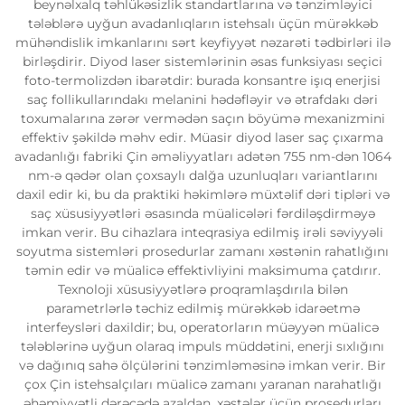
beynəlxalq təhlükəsizlik standartlarına və tənzimləyici
tələblərə uyğun avadanlıqların istehsalı üçün mürəkkəb
mühəndislik imkanlarını sərt keyfiyyət nəzarəti tədbirləri ilə
birləşdirir. Diyod laser sistemlərinin əsas funksiyası seçici
foto-termolizdən ibarətdir: burada konsantre işıq enerjisi
saç follikullarındakı melanini hədəfləyir və ətrafdakı dəri
toxumalarına zərər vermədən saçın böyümə mexanizmini
effektiv şəkildə məhv edir. Müasir diyod laser saç çıxarma
avadanlığı fabriki Çin əməliyyatları adətən 755 nm-dən 1064
nm-ə qədər olan çoxsaylı dalğa uzunluqları variantlarını
daxil edir ki, bu da praktiki həkimlərə müxtəlif dəri tipləri və
saç xüsusiyyətləri əsasında müalicələri fərdiləşdirməyə
imkan verir. Bu cihazlara inteqrasiya edilmiş irəli səviyyəli
soyutma sistemləri prosedurlar zamanı xəstənin rahatlığını
təmin edir və müalicə effektivliyini maksimuma çatdırır.
Texnoloji xüsusiyyətlərə proqramlaşdırıla bilən
parametrlərlə təchiz edilmiş mürəkkəb idarəetmə
interfeysləri daxildir; bu, operatorların müəyyən müalicə
tələblərinə uyğun olaraq impuls müddətini, enerji sıxlığını
və dağınıq sahə ölçülərini tənzimləməsinə imkan verir. Bir
çox Çin istehsalçıları müalicə zamanı yaranan narahatlığı
əhəmiyyətli dərəcədə azaldan, xəstələr üçün prosedurları