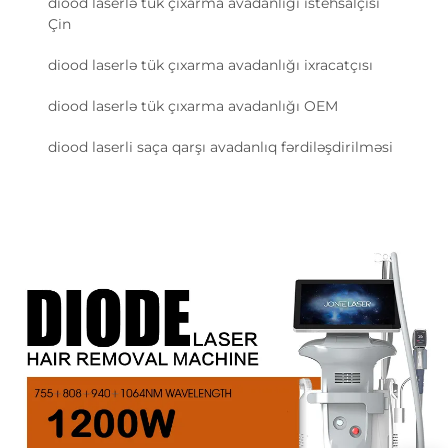
diood laserlə tük çıxarma avadanlığı istehsalçısı
Çin
diood laserlə tük çıxarma avadanlığı ixracatçısı
diood laserlə tük çıxarma avadanlığı OEM
diood laserli saça qarşı avadanlıq fərdiləşdirilməsi