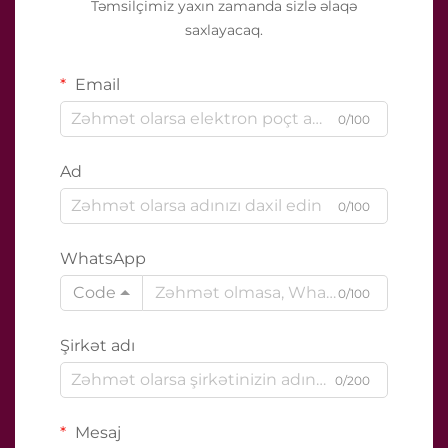
Təmsilçimiz yaxın zamanda sizlə əlaqə
saxlayacaq.
Email
0/100
Ad
0/100
WhatsApp
Code
0/100
Şirkət adı
0/200
Mesaj