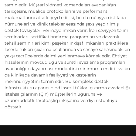
təmin edir. Müştəri xidməti komandaları avadanlığın
tarixçəsini, müalicə protokollarını və performans
məlumatlarını ətraflı qeyd edir ki, bu da müəyyən istifadə
nümunələri və klinik tələblər əsasında şəxsiyəşdirilmiş
dəstək tövsiyələri verməyə imkan verir. İrəli səviyyəli təlim
seminarları, sertifikatlandırma proqramları və davamlı
təhsil seminirləri kimi peşəkar inkişaf imkanları praktiklərə
laserlə tükləri çıxarma üsullarında və sənaye sahəsindəki ən
yaxşı təcrübələrdə daimi yenilənməyə kömək edir. Ehtiyat
hissələrinin mövcudluğu və sürətli əvəzləmə proqramları
avadanlığın dayanması müddətini minimuma endirir və bu
da klinikada davamlı fəaliyyəti və xəstələrin
memnuniyyətini təmin edir. Bu kompleks dəstək
infrastrukturu aparıcı diod laserli tükləri çıxarma avadanlığı
istehsalçılarının (Çin) müştərilərin uğuruna və
uzunmüddətli tərəfdaşlıq inkişafına verdiyi üstünlüyü
göstərir.