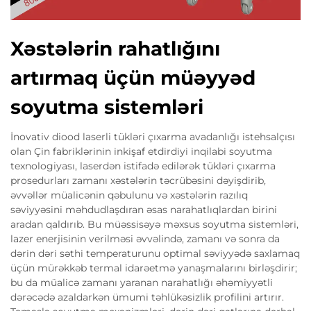
Xəstələrin rahatlığını
artırmaq üçün müəyyəd
soyutma sistemləri
İnovativ diood laserli tükləri çıxarma avadanlığı istehsalçısı
olan Çin fabriklərinin inkişaf etdirdiyi inqilabi soyutma
texnologiyası, laserdən istifadə edilərək tükləri çıxarma
prosedurları zamanı xəstələrin təcrübəsini dəyişdirib,
əvvəllər müalicənin qəbulunu və xəstələrin razılıq
səviyyəsini məhdudlaşdıran əsas narahatlıqlardan birini
aradan qaldırıb. Bu müəssisəyə məxsus soyutma sistemləri,
lazer enerjisinin verilməsi əvvəlində, zamanı və sonra da
dərin dəri səthi temperaturunu optimal səviyyədə saxlamaq
üçün mürəkkəb termal idarəetmə yanaşmalarını birləşdirir;
bu da müalicə zamanı yaranan narahatlığı əhəmiyyətli
dərəcədə azaldarkən ümumi təhlükəsizlik profilini artırır.