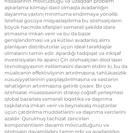
hissələrinin mövcudluğu və uzaqdan problem
aşkarlama köməyi daxil olmaqla avadanlığın
dayanma vaxtını minimuma endirməyə yönəlib.
İstehsal gücüyə miqyaslaşdırma bu istehsalçıların
böyük həcmdə sifarişləri səmərəli şəkildə idarə
etməsinə imkan verir və bu da bazar
genişləndirməsi və ya kütləvi avadanlıq alımı
planlayan distributorlar üçün ideal tərəfdaşlar
olmalarını təmin edir. Apardığı tədqiqat və inkişaf
investisiyaları ilə aparıcı Çin istehsalçıları diod laser
texnologiyasının irəliləməsini davam etdirir ki, bu da
müalicənin effektivliyinin artırılmasına, təhlükəsizlik
xüsusiyyətlərinin yaxşılaşdırılmasına və xəstənin
rahatlığının artırılmasına gətirib çıxarır. Bir çox
istehsalat müəssisəsinin strateji coğrafi yerləşməsi
qlobal bazarlara səmərəli loqistika və daşınma
təşkilatına imkan verir və beynəlxalq müştərilər
üçün çatdırılma müddətlərini və daşınma xərclərini
azaldır. Qurulmuş təchizat zəncirləri
komponentlərin davamlı mövcudluğunu və
istehsalın davamlılığını təmin edir və avadanlığın