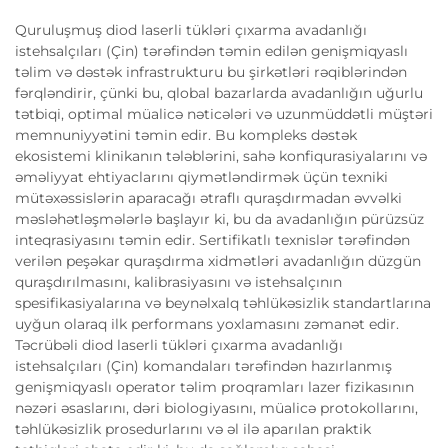
Quruluşmuş diod laserli tükləri çıxarma avadanlığı
istehsalçıları (Çin) tərəfindən təmin edilən genişmiqyaslı
təlim və dəstək infrastrukturu bu şirkətləri rəqiblərindən
fərqləndirir, çünki bu, qlobal bazarlarda avadanlığın uğurlu
tətbiqi, optimal müalicə nəticələri və uzunmüddətli müştəri
memnuniyyətini təmin edir. Bu kompleks dəstək
ekosistemi klinikanın tələblərini, sahə konfiqurasiyalarını və
əməliyyat ehtiyaclarını qiymətləndirmək üçün texniki
mütəxəssislərin aparacağı ətraflı quraşdırmadan əvvəlki
məsləhətləşmələrlə başlayır ki, bu da avadanlığın pürüzsüz
inteqrasiyasını təmin edir. Sertifikatlı texnislər tərəfindən
verilən peşəkar quraşdırma xidmətləri avadanlığın düzgün
quraşdırılmasını, kalibrasiyasını və istehsalçının
spesifikasiyalarına və beynəlxalq təhlükəsizlik standartlarına
uyğun olaraq ilk performans yoxlamasını zəmanət edir.
Təcrübəli diod laserli tükləri çıxarma avadanlığı
istehsalçıları (Çin) komandaları tərəfindən hazırlanmış
genişmiqyaslı operator təlim proqramları lazer fizikasının
nəzəri əsaslarını, dəri biologiyasını, müalicə protokollarını,
təhlükəsizlik prosedurlarını və əl ilə aparılan praktik