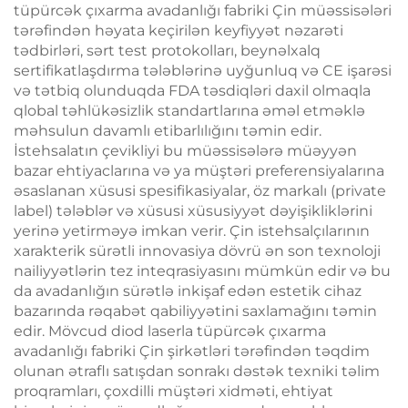
tüpürcək çıxarma avadanlığı fabriki Çin müəssisələri
tərəfindən həyata keçirilən keyfiyyət nəzarəti
tədbirləri, sərt test protokolları, beynəlxalq
sertifikatlaşdırma tələblərinə uyğunluq və CE işarəsi
və tətbiq olunduqda FDA təsdiqləri daxil olmaqla
qlobal təhlükəsizlik standartlarına əməl etməklə
məhsulun davamlı etibarlılığını təmin edir.
İstehsalatın çevikliyi bu müəssisələrə müəyyən
bazar ehtiyaclarına və ya müştəri preferensiyalarına
əsaslanan xüsusi spesifikasiyalar, öz markalı (private
label) tələblər və xüsusi xüsusiyyət dəyişikliklərini
yerinə yetirməyə imkan verir. Çin istehsalçılarının
xarakterik sürətli innovasiya dövrü ən son texnoloji
nailiyyətlərin tez inteqrasiyasını mümkün edir və bu
da avadanlığın sürətlə inkişaf edən estetik cihaz
bazarında rəqabət qabiliyyətini saxlamağını təmin
edir. Mövcud diod laserla tüpürcək çıxarma
avadanlığı fabriki Çin şirkətləri tərəfindən təqdim
olunan ətraflı satışdan sonrakı dəstək texniki təlim
proqramları, çoxdilli müştəri xidməti, ehtiyat