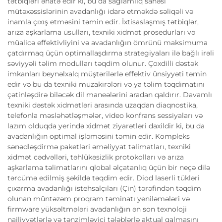
tətbiqləri əhatə edir ki, bu da sağlamlıq sahəsi
mütəxəssislərinin avadanlığı idarə etməkdə səliqəli və
inamla çıxış etməsini təmin edir. İxtisaslaşmış tətbiqlər,
arıza aşkarlama üsulları, texniki xidmət prosedurları və
müalicə effektivliyini və avadanlığın ömrünü maksimuma
çatdırmaq üçün optimallaşdırma strategiyaları ilə bağlı irəli
səviyyəli təlim modulları təqdim olunur. Çoxdilli dəstək
imkanları beynəlxalq müştərilərlə effektiv ünsiyyəti təmin
edir və bu da texniki müzakirələri və ya təlim təqdimatını
çətinləşdirə biləcək dil maneələrini aradan qaldırır. Davamlı
texniki dəstək xidmətləri arasında uzaqdan diaqnostika,
telefonla məsləhətləşmələr, video konfrans sessiyaları və
lazım olduqda yerində xidmət ziyarətləri daxildir ki, bu da
avadanlığın optimal işləməsini təmin edir. Kompleks
sənədləşdirmə paketləri əməliyyat təlimatları, texniki
xidmət cədvəlləri, təhlükəsizlik protokolları və arıza
aşkarlama təlimatlarını qlobal əlçatanlıq üçün bir neçə dilə
tərcümə edilmiş şəkildə təqdim edir. Diod laserli tükləri
çıxarma avadanlığı istehsalçıları (Çin) tərəfindən təqdim
olunan müntəzəm proqram təminatı yeniləmələri və
firmware yüksəltmələri avadanlığın ən son texnoloji
nailiyyətlərlə və tənzimləyici tələblərlə aktual qalmasını