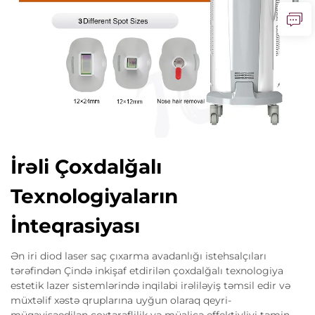
İrəli Çoxdalğalı
Texnologiyaların
İnteqrasiyası
Ən iri diod laser saç çıxarma avadanlığı istehsalçıları
tərəfindən Çində inkişaf etdirilən çoxdalğalı texnologiya
estetik lazer sistemlərində inqilabi irəliləyiş təmsil edir və
müxtəlif xəstə qruplarına uyğun olaraq qeyri-
müqayisəedilən çoxtərəflilik və müalicə effektivliyi təmin