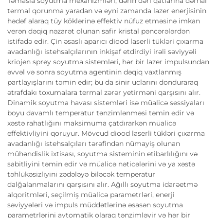
Təmasla soyutma mexanizmləri, dərin dəri qatlarına dərhal
termal qorunma yaradan və eyni zamanda lazer enerjisinin
hədəf alaraq tüy köklərinə effektiv nüfuz etməsinə imkan
verən dəqiq nəzarət olunan safir kristal pəncərələrdən
istifadə edir. Çin əsaslı aparıcı diood laserli tükləri çıxarma
avadanlığı istehsalçılarının inkişaf etdirdiyi irəli səviyyəli
kriojen sprey soyutma sistemləri, hər bir lazer impulsundan
əvvəl və sonra soyutma agentinin dəqiq vaxtlanmış
partlayışlarını təmin edir; bu da sinir uclarını donduraraq
ətrafdakı toxumalara termal zərər yetirməni qarşısını alır.
Dinamik soyutma havası sistemləri isə müalicə sessiyaları
boyu davamlı temperatur tənzimlənməsi təmin edir və
xəstə rahatlığını maksimuma çatdırarkən müalicə
effektivliyini qoruyur. Mövcud diood laserli tükləri çıxarma
avadanlığı istehsalçıları tərəfindən nümayiş olunan
mühəndislik ixtisası, soyutma sisteminin etibarlılığını və
sabitliyini təmin edir və müalicə nəticələrini və ya xəstə
təhlükəsizliyini zədələyə biləcək temperatur
dalğalanmalarını qarşısını alır. Ağıllı soyutma idarəetmə
alqoritmləri, seçilmiş müalicə parametrləri, enerji
səviyyələri və impuls müddətlərinə əsasən soyutma
parametrlərini avtomatik olaraq tənzimləyir və hər bir