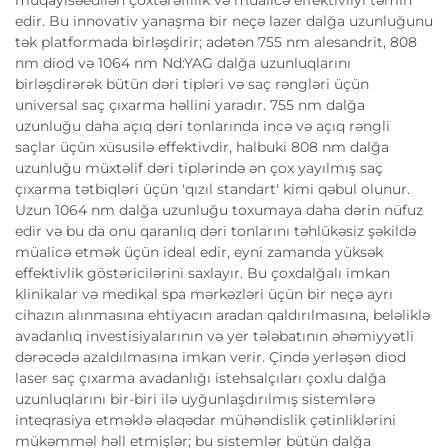
edir. Bu innovativ yanaşma bir neçə lazer dalğa uzunluğunu
tək platformada birləşdirir; adətən 755 nm alesandrit, 808
nm diod və 1064 nm Nd:YAG dalğa uzunluqlarını
birləşdirərək bütün dəri tipləri və saç rəngləri üçün
universal saç çıxarma həllini yaradır. 755 nm dalğa
uzunluğu daha açıq dəri tonlarında incə və açıq rəngli
saçlar üçün xüsusilə effektivdir, halbuki 808 nm dalğa
uzunluğu müxtəlif dəri tiplərində ən çox yayılmış saç
çıxarma tətbiqləri üçün 'qızıl standart' kimi qəbul olunur.
Uzun 1064 nm dalğa uzunluğu toxumaya daha dərin nüfuz
edir və bu da onu qaranlıq dəri tonlarını təhlükəsiz şəkildə
müalicə etmək üçün ideal edir, eyni zamanda yüksək
effektivlik göstəricilərini saxlayır. Bu çoxdalğalı imkan
klinikalar və medikal spa mərkəzləri üçün bir neçə ayrı
cihazın alınmasına ehtiyacın aradan qaldırılmasına, beləliklə
avadanlıq investisiyalarının və yer tələbatının əhəmiyyətli
dərəcədə azaldılmasına imkan verir. Çində yerləşən diod
laser saç çıxarma avadanlığı istehsalçıları çoxlu dalğa
uzunluqlarını bir-biri ilə uyğunlaşdırılmış sistemlərə
inteqrasiya etməklə əlaqədar mühəndislik çətinliklərini
mükəmməl həll etmişlər; bu sistemlər bütün dalğa