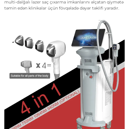
multi-dalğalı lazer saç çıxarma imkanlarını əlçatan qiymətə
təmin edən klinikalar üçün fövqəladə dəyər təklifi yaradır.