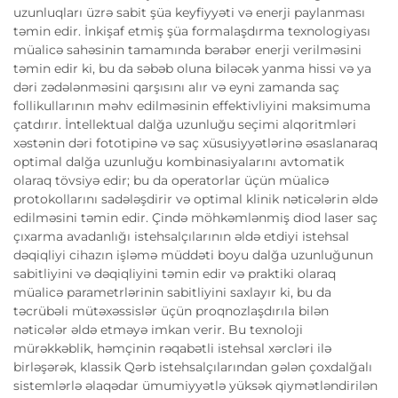
uzunluqları üzrə sabit şüa keyfiyyəti və enerji paylanması
təmin edir. İnkişaf etmiş şüa formalaşdırma texnologiyası
müalicə sahəsinin tamamında bərabər enerji verilməsini
təmin edir ki, bu da səbəb oluna biləcək yanma hissi və ya
dəri zədələnməsini qarşısını alır və eyni zamanda saç
follikullarının məhv edilməsinin effektivliyini maksimuma
çatdırır. İntellektual dalğa uzunluğu seçimi alqoritmləri
xəstənin dəri fototipinə və saç xüsusiyyətlərinə əsaslanaraq
optimal dalğa uzunluğu kombinasiyalarını avtomatik
olaraq tövsiyə edir; bu da operatorlar üçün müalicə
protokollarını sadələşdirir və optimal klinik nəticələrin əldə
edilməsini təmin edir. Çində möhkəmlənmiş diod laser saç
çıxarma avadanlığı istehsalçılarının əldə etdiyi istehsal
dəqiqliyi cihazın işləmə müddəti boyu dalğa uzunluğunun
sabitliyini və dəqiqliyini təmin edir və praktiki olaraq
müalicə parametrlərinin sabitliyini saxlayır ki, bu da
təcrübəli mütəxəssislər üçün proqnozlaşdırıla bilən
nəticələr əldə etməyə imkan verir. Bu texnoloji
mürəkkəblik, həmçinin rəqabətli istehsal xərcləri ilə
birləşərək, klassik Qərb istehsalçılarından gələn çoxdalğalı
sistemlərlə əlaqədar ümumiyyətlə yüksək qiymətləndirilən