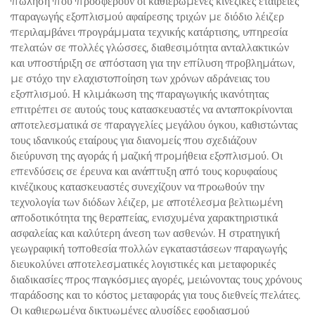
πώληση που προσφέρουν οι καθιερωμένες κινέζικες εταιρείες
παραγωγής εξοπλισμού αφαίρεσης τριχών με διόδιο λέιζερ
περιλαμβάνει προγράμματα τεχνικής κατάρτισης, υπηρεσία
πελατών σε πολλές γλώσσες, διαθεσιμότητα ανταλλακτικών
και υποστήριξη σε απόσταση για την επίλυση προβλημάτων,
με στόχο την ελαχιστοποίηση των χρόνων αδράνειας του
εξοπλισμού. Η κλιμάκωση της παραγωγικής ικανότητας
επιτρέπει σε αυτούς τους κατασκευαστές να ανταποκρίνονται
αποτελεσματικά σε παραγγελίες μεγάλου όγκου, καθιστώντας
τους ιδανικούς εταίρους για διανομείς που σχεδιάζουν
διεύρυνση της αγοράς ή μαζική προμήθεια εξοπλισμού. Οι
επενδύσεις σε έρευνα και ανάπτυξη από τους κορυφαίους
κινέζικους κατασκευαστές συνεχίζουν να προωθούν την
τεχνολογία των διόδων λέιζερ, με αποτέλεσμα βελτιωμένη
αποδοτικότητα της θεραπείας, ενισχυμένα χαρακτηριστικά
ασφαλείας και καλύτερη άνεση των ασθενών. Η στρατηγική
γεωγραφική τοποθεσία πολλών εγκαταστάσεων παραγωγής
διευκολύνει αποτελεσματικές λογιστικές και μεταφορικές
διαδικασίες προς παγκόσμιες αγορές, μειώνοντας τους χρόνους
παράδοσης και το κόστος μεταφοράς για τους διεθνείς πελάτες.
Οι καθιερωμένα δικτυωμένες αλυσίδες εφοδιασμού