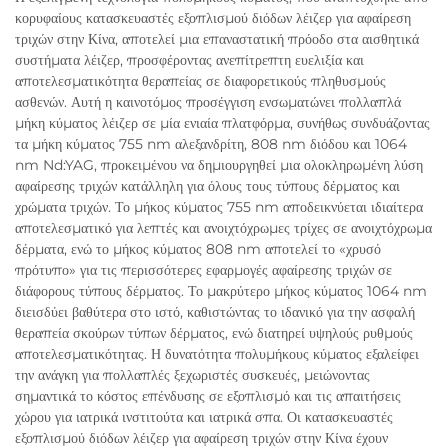
κορυφαίους κατασκευαστές εξοπλισμού διόδων λέιζερ για αφαίρεση
τριχών στην Κίνα, αποτελεί μια επαναστατική πρόοδο στα αισθητικά
συστήματα λέιζερ, προσφέροντας ανεπίτρεπτη ευελιξία και
αποτελεσματικότητα θεραπείας σε διαφορετικούς πληθυσμούς
ασθενών. Αυτή η καινοτόμος προσέγγιση ενσωματώνει πολλαπλά
μήκη κύματος λέιζερ σε μία ενιαία πλατφόρμα, συνήθως συνδυάζοντας
τα μήκη κύματος 755 nm αλεξανδρίτη, 808 nm διόδου και 1064
nm Nd:YAG, προκειμένου να δημιουργηθεί μια ολοκληρωμένη λύση
αφαίρεσης τριχών κατάλληλη για όλους τους τύπους δέρματος και
χρώματα τριχών. Το μήκος κύματος 755 nm αποδεικνύεται ιδιαίτερα
αποτελεσματικό για λεπτές και ανοιχτόχρωμες τρίχες σε ανοιχτόχρωμα
δέρματα, ενώ το μήκος κύματος 808 nm αποτελεί το «χρυσό
πρότυπο» για τις περισσότερες εφαρμογές αφαίρεσης τριχών σε
διάφορους τύπους δέρματος. Το μακρύτερο μήκος κύματος 1064 nm
διεισδύει βαθύτερα στο ιστό, καθιστώντας το ιδανικό για την ασφαλή
θεραπεία σκούρων τύπων δέρματος, ενώ διατηρεί υψηλούς ρυθμούς
αποτελεσματικότητας. Η δυνατότητα πολυμήκους κύματος εξαλείφει
την ανάγκη για πολλαπλές ξεχωριστές συσκευές, μειώνοντας
σημαντικά το κόστος επένδυσης σε εξοπλισμό και τις απαιτήσεις
χώρου για ιατρικά ινστιτούτα και ιατρικά σπα. Οι κατασκευαστές
εξοπλισμού διόδων λέιζερ για αφαίρεση τριχών στην Κίνα έχουν