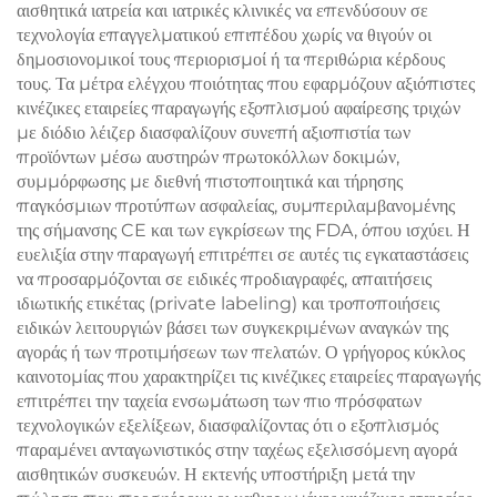
αισθητικά ιατρεία και ιατρικές κλινικές να επενδύσουν σε
τεχνολογία επαγγελματικού επιπέδου χωρίς να θιγούν οι
δημοσιονομικοί τους περιορισμοί ή τα περιθώρια κέρδους
τους. Τα μέτρα ελέγχου ποιότητας που εφαρμόζουν αξιόπιστες
κινέζικες εταιρείες παραγωγής εξοπλισμού αφαίρεσης τριχών
με διόδιο λέιζερ διασφαλίζουν συνεπή αξιοπιστία των
προϊόντων μέσω αυστηρών πρωτοκόλλων δοκιμών,
συμμόρφωσης με διεθνή πιστοποιητικά και τήρησης
παγκόσμιων προτύπων ασφαλείας, συμπεριλαμβανομένης
της σήμανσης CE και των εγκρίσεων της FDA, όπου ισχύει. Η
ευελιξία στην παραγωγή επιτρέπει σε αυτές τις εγκαταστάσεις
να προσαρμόζονται σε ειδικές προδιαγραφές, απαιτήσεις
ιδιωτικής ετικέτας (private labeling) και τροποποιήσεις
ειδικών λειτουργιών βάσει των συγκεκριμένων αναγκών της
αγοράς ή των προτιμήσεων των πελατών. Ο γρήγορος κύκλος
καινοτομίας που χαρακτηρίζει τις κινέζικες εταιρείες παραγωγής
επιτρέπει την ταχεία ενσωμάτωση των πιο πρόσφατων
τεχνολογικών εξελίξεων, διασφαλίζοντας ότι ο εξοπλισμός
παραμένει ανταγωνιστικός στην ταχέως εξελισσόμενη αγορά
αισθητικών συσκευών. Η εκτενής υποστήριξη μετά την