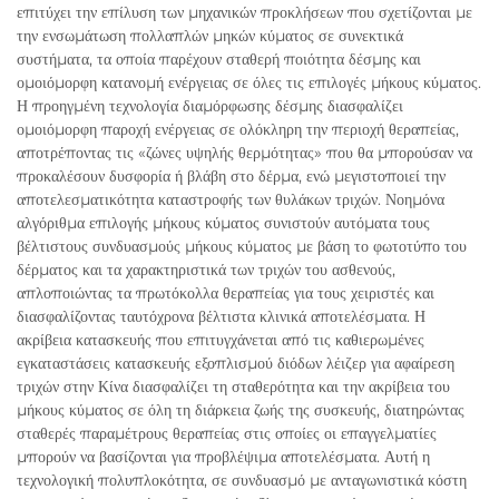
επιτύχει την επίλυση των μηχανικών προκλήσεων που σχετίζονται με
την ενσωμάτωση πολλαπλών μηκών κύματος σε συνεκτικά
συστήματα, τα οποία παρέχουν σταθερή ποιότητα δέσμης και
ομοιόμορφη κατανομή ενέργειας σε όλες τις επιλογές μήκους κύματος.
Η προηγμένη τεχνολογία διαμόρφωσης δέσμης διασφαλίζει
ομοιόμορφη παροχή ενέργειας σε ολόκληρη την περιοχή θεραπείας,
αποτρέποντας τις «ζώνες υψηλής θερμότητας» που θα μπορούσαν να
προκαλέσουν δυσφορία ή βλάβη στο δέρμα, ενώ μεγιστοποιεί την
αποτελεσματικότητα καταστροφής των θυλάκων τριχών. Νοημόνα
αλγόριθμα επιλογής μήκους κύματος συνιστούν αυτόματα τους
βέλτιστους συνδυασμούς μήκους κύματος με βάση το φωτοτύπο του
δέρματος και τα χαρακτηριστικά των τριχών του ασθενούς,
απλοποιώντας τα πρωτόκολλα θεραπείας για τους χειριστές και
διασφαλίζοντας ταυτόχρονα βέλτιστα κλινικά αποτελέσματα. Η
ακρίβεια κατασκευής που επιτυγχάνεται από τις καθιερωμένες
εγκαταστάσεις κατασκευής εξοπλισμού διόδων λέιζερ για αφαίρεση
τριχών στην Κίνα διασφαλίζει τη σταθερότητα και την ακρίβεια του
μήκους κύματος σε όλη τη διάρκεια ζωής της συσκευής, διατηρώντας
σταθερές παραμέτρους θεραπείας στις οποίες οι επαγγελματίες
μπορούν να βασίζονται για προβλέψιμα αποτελέσματα. Αυτή η
τεχνολογική πολυπλοκότητα, σε συνδυασμό με ανταγωνιστικά κόστη