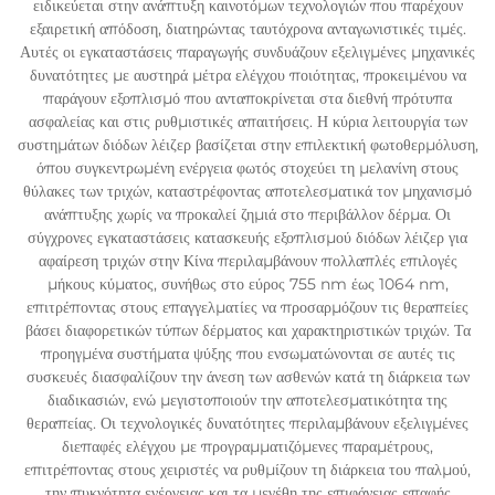
ειδικεύεται στην ανάπτυξη καινοτόμων τεχνολογιών που παρέχουν
εξαιρετική απόδοση, διατηρώντας ταυτόχρονα ανταγωνιστικές τιμές.
Αυτές οι εγκαταστάσεις παραγωγής συνδυάζουν εξελιγμένες μηχανικές
δυνατότητες με αυστηρά μέτρα ελέγχου ποιότητας, προκειμένου να
παράγουν εξοπλισμό που ανταποκρίνεται στα διεθνή πρότυπα
ασφαλείας και στις ρυθμιστικές απαιτήσεις. Η κύρια λειτουργία των
συστημάτων διόδων λέιζερ βασίζεται στην επιλεκτική φωτοθερμόλυση,
όπου συγκεντρωμένη ενέργεια φωτός στοχεύει τη μελανίνη στους
θύλακες των τριχών, καταστρέφοντας αποτελεσματικά τον μηχανισμό
ανάπτυξης χωρίς να προκαλεί ζημιά στο περιβάλλον δέρμα. Οι
σύγχρονες εγκαταστάσεις κατασκευής εξοπλισμού διόδων λέιζερ για
αφαίρεση τριχών στην Κίνα περιλαμβάνουν πολλαπλές επιλογές
μήκους κύματος, συνήθως στο εύρος 755 nm έως 1064 nm,
επιτρέποντας στους επαγγελματίες να προσαρμόζουν τις θεραπείες
βάσει διαφορετικών τύπων δέρματος και χαρακτηριστικών τριχών. Τα
προηγμένα συστήματα ψύξης που ενσωματώνονται σε αυτές τις
συσκευές διασφαλίζουν την άνεση των ασθενών κατά τη διάρκεια των
διαδικασιών, ενώ μεγιστοποιούν την αποτελεσματικότητα της
θεραπείας. Οι τεχνολογικές δυνατότητες περιλαμβάνουν εξελιγμένες
διεπαφές ελέγχου με προγραμματιζόμενες παραμέτρους,
επιτρέποντας στους χειριστές να ρυθμίζουν τη διάρκεια του παλμού,
την πυκνότητα ενέργειας και τα μεγέθη της επιφάνειας επαφής