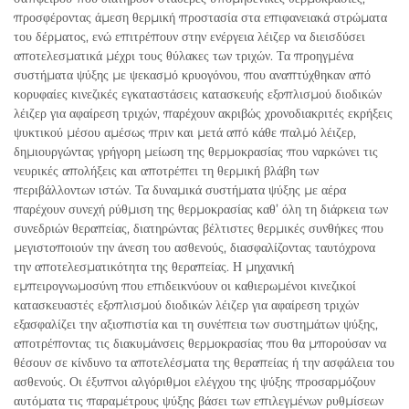
προσφέροντας άμεση θερμική προστασία στα επιφανειακά στρώματα
του δέρματος, ενώ επιτρέπουν στην ενέργεια λέιζερ να διεισδύσει
αποτελεσματικά μέχρι τους θύλακες των τριχών. Τα προηγμένα
συστήματα ψύξης με ψεκασμό κρυογόνου, που αναπτύχθηκαν από
κορυφαίες κινεζικές εγκαταστάσεις κατασκευής εξοπλισμού διοδικών
λέιζερ για αφαίρεση τριχών, παρέχουν ακριβώς χρονοδιακριτές εκρήξεις
ψυκτικού μέσου αμέσως πριν και μετά από κάθε παλμό λέιζερ,
δημιουργώντας γρήγορη μείωση της θερμοκρασίας που ναρκώνει τις
νευρικές απολήξεις και αποτρέπει τη θερμική βλάβη των
περιβάλλοντων ιστών. Τα δυναμικά συστήματα ψύξης με αέρα
παρέχουν συνεχή ρύθμιση της θερμοκρασίας καθ’ όλη τη διάρκεια των
συνεδριών θεραπείας, διατηρώντας βέλτιστες θερμικές συνθήκες που
μεγιστοποιούν την άνεση του ασθενούς, διασφαλίζοντας ταυτόχρονα
την αποτελεσματικότητα της θεραπείας. Η μηχανική
εμπειρογνωμοσύνη που επιδεικνύουν οι καθιερωμένοι κινεζικοί
κατασκευαστές εξοπλισμού διοδικών λέιζερ για αφαίρεση τριχών
εξασφαλίζει την αξιοπιστία και τη συνέπεια των συστημάτων ψύξης,
αποτρέποντας τις διακυμάνσεις θερμοκρασίας που θα μπορούσαν να
θέσουν σε κίνδυνο τα αποτελέσματα της θεραπείας ή την ασφάλεια του
ασθενούς. Οι έξυπνοι αλγόριθμοι ελέγχου της ψύξης προσαρμόζουν
αυτόματα τις παραμέτρους ψύξης βάσει των επιλεγμένων ρυθμίσεων