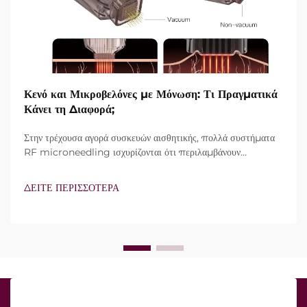
Κενό και Μικροβελόνες με Μόνωση: Τι Πραγματικά
Κάνει τη Διαφορά;
Στην τρέχουσα αγορά συσκευών αισθητικής, πολλά συστήματα
RF microneedling ισχυρίζονται ότι περιλαμβάνουν
τεχνολογία vacuum και μονωμένες βελόνες. Ωστόσο, το
πραγματικό ερώτημα δεν είναι απλώς αν αυτά τα
ΔΕΙΤΕ ΠΕΡΙΣΣΟΤΕΡΑ
χαρακτηριστικά υπάρχουν, αλλά πώς λειτουργούν ακριβώς κατά
τη διάρκεια της κλινικής θεραπείας...