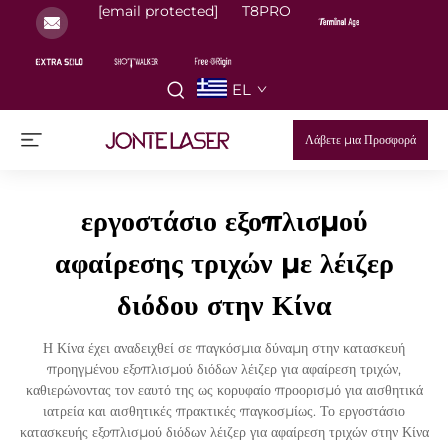
[email protected]
T8PRO
EL
Λάβετε μια Προσφορά
εργοστάσιο εξοπλισμού
αφαίρεσης τριχών με λέιζερ
διόδου στην Κίνα
Η Κίνα έχει αναδειχθεί σε παγκόσμια δύναμη στην κατασκευή
προηγμένου εξοπλισμού διόδων λέιζερ για αφαίρεση τριχών,
καθιερώνοντας τον εαυτό της ως κορυφαίο προορισμό για αισθητικά
ιατρεία και αισθητικές πρακτικές παγκοσμίως. Το εργοστάσιο
κατασκευής εξοπλισμού διόδων λέιζερ για αφαίρεση τριχών στην Κίνα