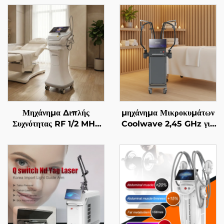
Μηχάνημα Διπλής
μηχάνημα Μικροκυμάτων
Συχνότητας RF 1/2 MHz
Coolwave 2,45 GHz για
με Χρυσές Μικροβελόνες
Αδυνατισμό Σώματος,
για Αναζωογόνηση του
Μείωση Κυτταρίτιδας,
Προσώπου
Σήκωμα & Σφίξιμο
Δέρματος και
Ραδιοσυχνότητας στο
Πρόσωπο για Απώλεια
Βάρους και Αδυνατισμό
Σώματος