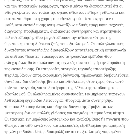
και των πρακτικών εφαρμογών, προκειμένου να διασφαλιστεί ότι οι
επαγγελματίες του τομέα της υγείας αποκτούν επαρκή επάρκεια και
αυτοπεποίθηση στη χρήση του εξοπλισμού. Τα προχωρημένα
μαθήματα εκπαίδευσης αντιμετωπίζουν ειδικές εφαρμογές, τεχνικές
διάγνωσης προβλημάτων, διαδικασίες συντήρησης και στρατηγικές
βελτιστοποίησης που μεγιστοποιούν την αποδοτικότητα της
θεραπείας και τη διάρκεια ζωής του εξοπλισμού. Οι πολυγλωσσικές
δυνατότητες υποστήριξης διασφαλίζουν αποτελεσματική επικοινωνία
με διεθνείς πελάτες, εξαλείφοντας τα γλωσσικά εμπόδια που
ενδεχομένως θα δυσκόλευαν τις τεχνικές συζητήσεις ή την παράδοση
της εκπαίδευσης. Οι υπηρεσίες συνεχούς τεχνικής υποστήριξης
περιλαμβάνουν απομακρυσμένη διάγνωση, τηλεφωνικές διαβουλεύσεις,
συνεδρίες διά σύνδεσης βίντεο και επισκέψεις στον χώρο, όταν αυτό
κρίνεται αναγκαίο, για τη διατήρηση της βέλτιστης απόδοσης του
εξοπλισμού. Οι ολοκληρωμένες συσκευασίες τεκμηρίωσης παρέχουν
λεπτομερή εγχειρίδια λειτουργίας, προγράμματα συντήρησης,
πρωτόκολλα ασφαλείας και οδηγούς διάγνωσης προβλημάτων,
μεταφρασμένα σε πολλές γλώσσες για παγκόσμια προσβασιμότητα.
Οι τακτικές ενημερώσεις λογισμικού και αναβαθμίσεις firmware που
παρέχονται από κινέζικους κατασκευαστές εξοπλισμού για αφαίρεση
τριχών με διόδιο λέιζερ διασφαλίζουν ότι ο εξοπλισμός παραμένει