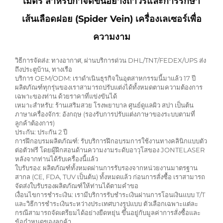
เมตร สำหรับกำจัดขนอย่างถาวรและการรักษา
เส้นเลือดฝอย (Spider Vein) เครื่องเลเซอร์เพื่อ
ความงาม
วิธีการจัดส่ง: ทางอากาศ, ผ่านบริการด่วน DHL/TNT/FEDEX/UPS ส่ง
ถึงประตูบ้าน, ทางเรือ
บริการ OEM/ODM: เราดำเนินธุรกิจในอุตสาหกรรมนี้มาแล้ว 17 ปี
ผลิตภัณฑ์ทุกรุ่นของเราสามารถปรับแต่งได้ทั้งหมดตามความต้องการ
เฉพาะของท่าน ด้วยราคาที่แข่งขันได้
เหมาะสำหรับ: ร้านเสริมสวย โรงพยาบาล ศูนย์ดูแลผิว สปา เป็นต้น
ภาษาเครื่องจักร: อังกฤษ (รองรับการปรับแต่งภาษาของระบบตามที่
ลูกค้าต้องการ)
ประกัน: ประกัน 2 ปี
การฝึกอบรมผลิตภัณฑ์: รับบริการฝึกอบรมการใช้งานทางคลินิกแบบตัว
ต่อตัวฟรี โดยผู้ฝึกสอนด้านความงามระดับอาวุโสของ JONTELASER
หลังจากท่านได้รับเครื่องนี้แล้ว
ใบรับรอง: ผลิตภัณฑ์ทั้งหมดผ่านการรับรองจากหน่วยงานมาตรฐาน
สากล (CE, FDA, TUV เป็นต้น) ทั้งหมดแล้ว ก่อนการสั่งซื้อ เราสามารถ
จัดส่งใบรับรองผลิตภัณฑ์ให้ท่านได้ตามคำขอ
เงื่อนไขการชำระเงิน: เรามีบริการรับชำระเงินผ่านการโอนเงินแบบ T/T
และวิธีการชำระเงินระหว่างประเทศบางรูปแบบ ตัวเลือกเฉพาะแต่ละ
กรณีสามารถจัดเตรียมได้อย่างยืดหยุ่น ขึ้นอยู่กับมูลค่าการสั่งซื้อและ
ข้อกำหนดของลูกค้า