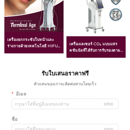
เครื่องยกกระชับใบหน้าและ
เครื่องเลเซอร์ CO₂ แบบแฟร
ร่างกายด้วยเทคโนโลยี HIFU
คชันนัลที่ได้รับการรับรองตาม
สำหรับการรักษาอย่างแม่นยำ
มาตรฐาน FDA, MEDICAL
ด้วยความถี่ 4 ระดับ พร้อม
CE และ MMDSAP
ฟังก์ชันกระชับผิวและปรับรูป
ทรงร่างกาย สำหรับผู้ที่มีอายุ
รับใบเสนอราคาฟรี
มากขึ้น
ตัวแทนของเราจะติดต่อท่านโดยเร็ว
อีเมล
0/100
ชื่อ
0/100