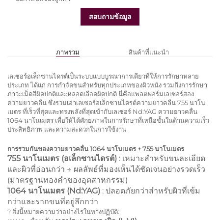
สอบถามข้อมูล
ภาพรวม
สินค้าที่แนะนำ
เลเซอร์อเล็กซานไดรต์เป็นระบบแบบบูรณาการเดียวที่ให้การรักษาหลาย
ประเภท ได้แก่ การกำจัดขนสำหรับทุกประเภทของผิวหนัง รวมถึงการรักษา
ภาวะเม็ดสีผิดปกติและหลอดเลือดผิดปกติ นี่คือแพลตฟอร์มเลเซอร์สอง
ความยาวคลื่น ซึ่งรวมเอาเลเซอร์อเล็กซานไดรต์ความยาวคลื่น 755 นาโน
เมตร ที่เร็วที่สุดและทรงพลังที่สุดเข้ากับเลเซอร์ Nd:YAG ความยาวคลื่น
1064 นาโนเมตร เพื่อให้ได้ศักยภาพในการรักษาที่เหนือชั้นในด้านความเร็ว
ประสิทธิภาพ และความสะดวกในการใช้งาน
การรวมกันของความยาวคลื่น 1064 นาโนเมตร + 755 นาโนเมตร
755 นาโนเมตร (อเล็กซานไดรต์)
: เหมาะสำหรับขนละเอียด
และผิวที่อ่อนกว่า → ผลลัพธ์ที่มองเห็นได้ชัดเจนอย่างรวดเร็ว
(มาตรฐานทองคำของอุตสาหกรรม)
1064 นาโนเมตร (Nd:YAG)
: ปลอดภัยกว่าสำหรับผิวที่เข้ม
กว่าและรากขนที่อยู่ลึกกว่า
? สิ่งนี้หมายความว่าอย่างไรในทางปฏิบัติ: