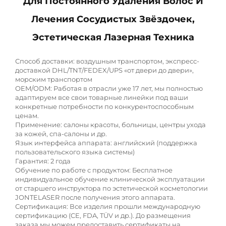
Для Постоянного Удаления Волос И
Лечения Сосудистых Звёздочек,
Эстетическая Лазерная Техника
Способ доставки: воздушным транспортом, экспресс-
доставкой DHL/TNT/FEDEX/UPS «от двери до двери»,
морским транспортом
OEM/ODM: Работая в отрасли уже 17 лет, мы полностью
адаптируем все свои товарные линейки под ваши
конкретные потребности по конкурентоспособным
ценам.
Применение: салоны красоты, больницы, центры ухода
за кожей, спа-салоны и др.
Язык интерфейса аппарата: английский (поддержка
пользовательского языка системы)
Гарантия: 2 года
Обучение по работе с продуктом: Бесплатное
индивидуальное обучение клинической эксплуатации
от старшего инструктора по эстетической косметологии
JONTELASER после получения этого аппарата.
Сертификация: Все изделия прошли международную
сертификацию (CE, FDA, TÜV и др.). До размещения
заказа мы можем предоставить сертификаты на