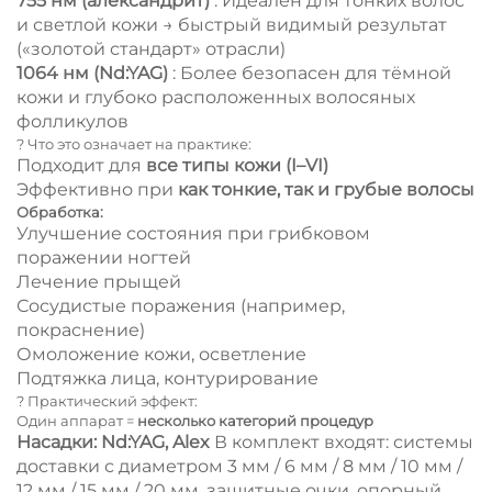
755 нм (александрит)
: Идеален для тонких волос
и светлой кожи → быстрый видимый результат
(«золотой стандарт» отрасли)
1064 нм (Nd:YAG)
: Более безопасен для тёмной
кожи и глубоко расположенных волосяных
фолликулов
? Что это означает на практике:
Подходит для
все типы кожи (I–VI)
Эффективно при
как тонкие, так и грубые волосы
Обработка:
Улучшение состояния при грибковом
поражении ногтей
Лечение прыщей
Сосудистые поражения (например,
покраснение)
Омоложение кожи, осветление
Подтяжка лица, контурирование
? Практический эффект:
Один аппарат =
несколько категорий процедур
Насадки: Nd:YAG, Alex
В комплект входят: системы
доставки с диаметром 3 мм / 6 мм / 8 мм / 10 мм /
12 мм / 15 мм / 20 мм, защитные очки, опорный