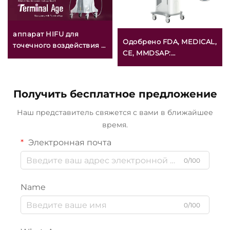
аппарат HIFU для
Одобрено FDA, MEDICAL,
точечного воздействия с
CE, MMDSAP:
4 частотами: лифтинг
фракционный лазер CO2
лица, подтяжка кожи,
моделирование тела,
борьба с признаками
Получить бесплатное предложение
старения
Наш представитель свяжется с вами в ближайшее
время.
Электронная почта
0/100
Name
0/100