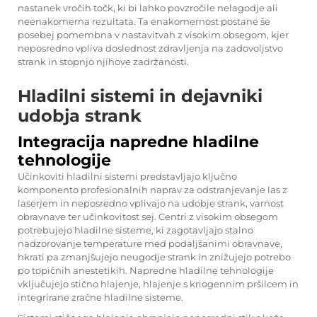
nastanek vročih točk, ki bi lahko povzročile nelagodje ali
neenakomerna rezultata. Ta enakomernost postane še
posebej pomembna v nastavitvah z visokim obsegom, kjer
neposredno vpliva doslednost zdravljenja na zadovoljstvo
strank in stopnjo njihove zadržanosti.
Hladilni sistemi in dejavniki
udobja strank
Integracija napredne hladilne
tehnologije
Učinkoviti hladilni sistemi predstavljajo ključno
komponento profesionalnih naprav za odstranjevanje las z
laserjem in neposredno vplivajo na udobje strank, varnost
obravnave ter učinkovitost sej. Centri z visokim obsegom
potrebujejo hladilne sisteme, ki zagotavljajo stalno
nadzorovanje temperature med podaljšanimi obravnave,
hkrati pa zmanjšujejo neugodje strank in znižujejo potrebo
po topičnih anestetikih. Napredne hladilne tehnologije
vključujejo stično hlajenje, hlajenje s kriogennim pršilcem in
integrirane zračne hladilne sisteme.