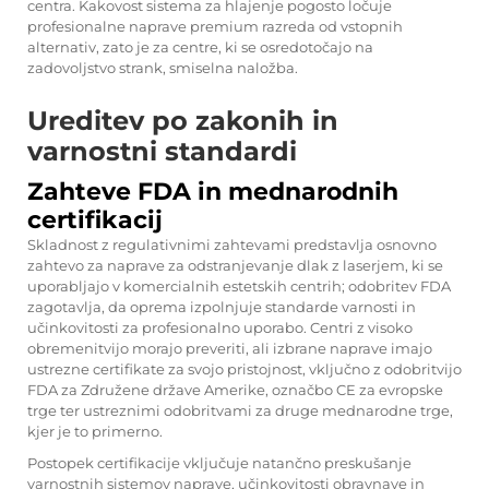
centra. Kakovost sistema za hlajenje pogosto ločuje
profesionalne naprave premium razreda od vstopnih
alternativ, zato je za centre, ki se osredotočajo na
zadovoljstvo strank, smiselna naložba.
Ureditev po zakonih in
varnostni standardi
Zahteve FDA in mednarodnih
certifikacij
Skladnost z regulativnimi zahtevami predstavlja osnovno
zahtevo za naprave za odstranjevanje dlak z laserjem, ki se
uporabljajo v komercialnih estetskih centrih; odobritev FDA
zagotavlja, da oprema izpolnjuje standarde varnosti in
učinkovitosti za profesionalno uporabo. Centri z visoko
obremenitvijo morajo preveriti, ali izbrane naprave imajo
ustrezne certifikate za svojo pristojnost, vključno z odobritvijo
FDA za Združene države Amerike, označbo CE za evropske
trge ter ustreznimi odobritvami za druge mednarodne trge,
kjer je to primerno.
Postopek certifikacije vključuje natančno preskušanje
varnostnih sistemov naprave, učinkovitosti obravnave in