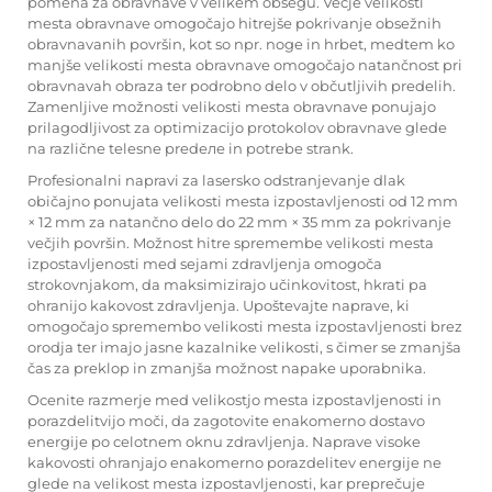
pomena za obravnave v velikem obsegu. Večje velikosti
mesta obravnave omogočajo hitrejše pokrivanje obsežnih
obravnavanih površin, kot so npr. noge in hrbet, medtem ko
manjše velikosti mesta obravnave omogočajo natančnost pri
obravnavah obraza ter podrobno delo v občutljivih predelih.
Zamenljive možnosti velikosti mesta obravnave ponujajo
prilagodljivost za optimizacijo protokolov obravnave glede
na različne telesne predеле in potrebe strank.
Profesionalni napravi za lasersko odstranjevanje dlak
običajno ponujata velikosti mesta izpostavljenosti od 12 mm
× 12 mm za natančno delo do 22 mm × 35 mm za pokrivanje
večjih površin. Možnost hitre spremembe velikosti mesta
izpostavljenosti med sejami zdravljenja omogoča
strokovnjakom, da maksimizirajo učinkovitost, hkrati pa
ohranijo kakovost zdravljenja. Upoštevajte naprave, ki
omogočajo spremembo velikosti mesta izpostavljenosti brez
orodja ter imajo jasne kazalnike velikosti, s čimer se zmanjša
čas za preklop in zmanjša možnost napake uporabnika.
Ocenite razmerje med velikostjo mesta izpostavljenosti in
porazdelitvijo moči, da zagotovite enakomerno dostavo
energije po celotnem oknu zdravljenja. Naprave visoke
kakovosti ohranjajo enakomerno porazdelitev energije ne
glede na velikost mesta izpostavljenosti, kar preprečuje