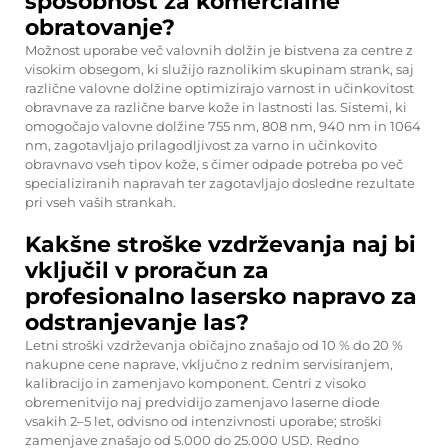
sposobnost za komercialne
obratovanje?
Možnost uporabe več valovnih dolžin je bistvena za centre z
visokim obsegom, ki služijo raznolikim skupinam strank, saj
različne valovne dolžine optimizirajo varnost in učinkovitost
obravnave za različne barve kože in lastnosti las. Sistemi, ki
omogočajo valovne dolžine 755 nm, 808 nm, 940 nm in 1064
nm, zagotavljajo prilagodljivost za varno in učinkovito
obravnavo vseh tipov kože, s čimer odpade potreba po več
specializiranih napravah ter zagotavljajo dosledne rezultate
pri vseh vaših strankah.
Kakšne stroške vzdrževanja naj bi
vključil v proračun za
profesionalno lasersko napravo za
odstranjevanje las?
Letni stroški vzdrževanja običajno znašajo od 10 % do 20 %
nakupne cene naprave, vključno z rednim servisiranjem,
kalibracijo in zamenjavo komponent. Centri z visoko
obremenitvijo naj predvidijo zamenjavo laserne diode
vsakih 2–5 let, odvisno od intenzivnosti uporabe; stroški
zamenjave znašajo od 5.000 do 25.000 USD. Redno