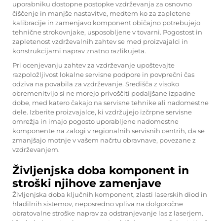
uporabniku dostopne postopke vzdrževanja za osnovno
čiščenje in manjše nastavitve, medtem ko za zapletene
kalibracije in zamenjavo komponent običajno potrebujejo
tehnične strokovnjake, usposobljene v tovarni. Pogostost in
zapletenost vzdrževalnih zahtev se med proizvajalci in
konstrukcijami naprav znatno razlikujeta.
Pri ocenjevanju zahtev za vzdrževanje upoštevajte
razpoložljivost lokalne servisne podpore in povprečni čas
odziva na povabila za vzdrževanje. Središča z visoko
obremenitvijo si ne morejo privoščiti podaljšane izpadne
dobe, med katero čakajo na servisne tehnike ali nadomestne
dele. Izberite proizvajalce, ki vzdržujejo izčrpne servisne
omrežja in imajo pogosto uporabljene nadomestne
komponente na zalogi v regionalnih servisnih centrih, da se
zmanjšajo motnje v vašem načrtu obravnave, povezane z
vzdrževanjem.
Življenjska doba komponent in
stroški njihove zamenjave
Življenjska doba ključnih komponent, zlasti laserskih diod in
hladilnih sistemov, neposredno vpliva na dolgoročne
obratovalne stroške naprav za odstranjevanje las z laserjem.