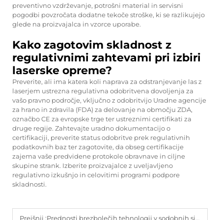
preventivno vzdrževanje, potrošni material in servisni
pogodbi povzročata dodatne tekoče stroške, ki se razlikujejo
glede na proizvajalca in vzorce uporabe.
Kako zagotovim skladnost z
regulativnimi zahtevami pri izbiri
laserske opreme?
Preverite, ali ima katera koli naprava za odstranjevanje las z
laserjem ustrezna regulativna odobritvena dovoljenja za
vašo pravno področje, vključno z odobritvijo Uradne agencije
za hrano in zdravila (FDA) za delovanje na območju ZDA,
označbo CE za evropske trge ter ustreznimi certifikati za
druge regije. Zahtevajte uradno dokumentacijo o
certifikaciji, preverite status odobritve prek regulativnih
podatkovnih baz ter zagotovite, da obseg certifikacije
zajema vaše predvidene protokole obravnave in ciljne
skupine strank. Izberite proizvajalce z uveljavljeno
regulativno izkušnjo in celovitimi programi podpore
skladnosti.
Prejšnji :
Prednosti brezbolečih tehnologij v sodobnih sistemih za odstranjevanje las z diodnim laserjem.