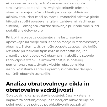
ekonomične na dolgi rok. Povečana moč omogoča
strokovnim uporabnikom izvajanje celotnih telesnih
obravnav v krajšem času, hkrati pa ohranjajo klinično
učinkovitost. Izbor moči pa mora uravnotežiti zahteve glede
hitrosti z stroški porabe energije in zahtevami hladilnega
sistema, ki omogoča vzdržno delovanje pri visoki moči skozi
podaljšane delovne ure.
Pri izbiri naprave za odstranjevanje las z laserjem
upoštevajte razmerje med izhodno močjo in raznovrstnostjo
obravnav. Sistemi z višjo močjo pogosto zagotavljajo boljše
rezultate pri različnih tipih kože in lastnostih las, kar
zmanjšuje potrebo po več obravnah in izboljšuje stopnjo
zadovoljstva strank. Ta raznovrstnost je še posebej
pomembna v nastavitvah z visokim obsegom, kjer
raznolikost strank zahteva opremo, ki dosledno deluje v
različnih obravnih scenarijih.
Analiza obratovalnega cikla in
obratovalne vzdržljivosti
Obratovalni cikel predstavlja odstotek časa, v katerem
naprava za odstranjevanje las z laserjem lahko deluje pri
polni moči brez potrebe po ohladitvenih pavzah ali