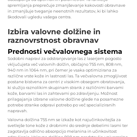
spremljanja preprečuje zmanjševanje kakovosti obravnave
in zmanjšuje tveganje neenotnih rezultatov, ki bi lahko
škodovali ugledu vašega centra.
Izbira valovne dolžine in
raznovrstnost obravnav
Prednosti večvalovnega sistema
Sodobni napravi za odstranjevanje las z laserjem pogosto
vključujeta več valovnih dolžin, običajno 755 nm, 808 nm,
940 nm in 1064 nm, pri čemer je vsaka optimizirana za
različne vrste kože in lastnosti las. Ta večvalovna zmogljivost
postane bistvena za centri z visokim obsegom obratovanja,
ki služijo raznolikim skupinam strank z različnimi barvami
kože, barvami las in zahtevami po zdravljenju. Možnost
prilagajanja izbrane valovne dolžine glede na posamezne
potrebe stranke odpravi potrebo po več specializiranih
napravah.
Valovna dolžina 755 nm se izkaže kot najučinkovitejša za
svetlejše tone kože z drobnimi do srednje debelimi lasmi ter
zagotavlja odlično absorpcijo melanina in učinkovitost