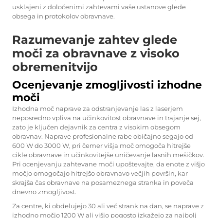
usklajeni z določenimi zahtevami vaše ustanove glede
obsega in protokolov obravnave.
Razumevanje zahtev glede
moči za obravnave z visoko
obremenitvijo
Ocenjevanje zmogljivosti izhodne
moči
Izhodna moč naprave za odstranjevanje las z laserjem
neposredno vpliva na učinkovitost obravnave in trajanje sej,
zato je ključen dejavnik za centra z visokim obsegom
obravnav. Naprave profesionalne rabe običajno segajo od
600 W do 3000 W, pri čemer višja moč omogoča hitrejše
cikle obravnave in učinkovitejše uničevanje lasnih mešičkov.
Pri ocenjevanju zahtevane moči upoštevajte, da enote z višjo
močjo omogočajo hitrejšo obravnavo večjih površin, kar
skrajša čas obravnave na posameznega stranka in poveča
dnevno zmogljivost.
Za centre, ki obdelujejo 30 ali več strank na dan, se naprave z
izhodno močjo 1200 W ali višjo pogosto izkažejo za najbolj