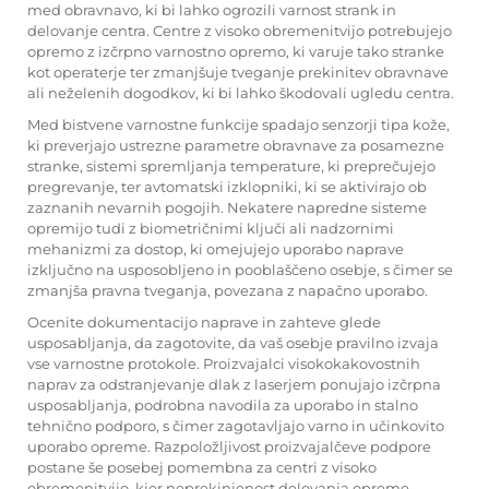
med obravnavo, ki bi lahko ogrozili varnost strank in
delovanje centra. Centre z visoko obremenitvijo potrebujejo
opremo z izčrpno varnostno opremo, ki varuje tako stranke
kot operaterje ter zmanjšuje tveganje prekinitev obravnave
ali neželenih dogodkov, ki bi lahko škodovali ugledu centra.
Med bistvene varnostne funkcije spadajo senzorji tipa kože,
ki preverjajo ustrezne parametre obravnave za posamezne
stranke, sistemi spremljanja temperature, ki preprečujejo
pregrevanje, ter avtomatski izklopniki, ki se aktivirajo ob
zaznanih nevarnih pogojih. Nekatere napredne sisteme
opremijo tudi z biometričnimi ključi ali nadzornimi
mehanizmi za dostop, ki omejujejo uporabo naprave
izključno na usposobljeno in pooblaščeno osebje, s čimer se
zmanjša pravna tveganja, povezana z napačno uporabo.
Ocenite dokumentacijo naprave in zahteve glede
usposabljanja, da zagotovite, da vaš osebje pravilno izvaja
vse varnostne protokole. Proizvajalci visokokakovostnih
naprav za odstranjevanje dlak z laserjem ponujajo izčrpna
usposabljanja, podrobna navodila za uporabo in stalno
tehnično podporo, s čimer zagotavljajo varno in učinkovito
uporabo opreme. Razpoložljivost proizvajalčeve podpore
postane še posebej pomembna za centri z visoko
obremenitvijo, kjer neprekinjenost delovanja opreme