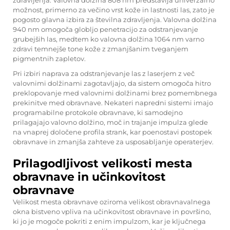
zdravljenja. Valovna dolžina 808 nm predstavlja univerzalno
možnost, primerno za večino vrst kože in lastnosti las, zato je
pogosto glavna izbira za številna zdravljenja. Valovna dolžina
940 nm omogoča globljo penetracijo za odstranjevanje
grubejših las, medtem ko valovna dolžina 1064 nm varno
zdravi temnejše tone kože z zmanjšanim tveganjem
pigmentnih zapletov.
Pri izbiri
naprava za odstranjevanje las z laserjem
z več
valovnimi dolžinami zagotavljajo, da sistem omogoča hitro
preklopovanje med valovnimi dolžinami brez pomembnega
prekinitve med obravnave. Nekateri napredni sistemi imajo
programabilne protokole obravnave, ki samodejno
prilagajajo valovno dolžino, moč in trajanje impulza glede
na vnaprej določene profila strank, kar poenostavi postopek
obravnave in zmanjša zahteve za usposabljanje operaterjev.
Prilagodljivost velikosti mesta
obravnave in učinkovitost
obravnave
Velikost mesta obravnave oziroma velikost obravnavalnega
okna bistveno vpliva na učinkovitost obravnave in površino,
ki jo je mogoče pokriti z enim impulzom, kar je ključnega