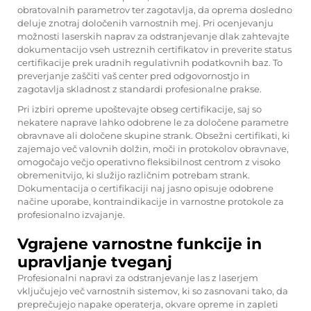
obratovalnih parametrov ter zagotavlja, da oprema dosledno
deluje znotraj določenih varnostnih mej. Pri ocenjevanju
možnosti laserskih naprav za odstranjevanje dlak zahtevajte
dokumentacijo vseh ustreznih certifikatov in preverite status
certifikacije prek uradnih regulativnih podatkovnih baz. To
preverjanje zaščiti vaš center pred odgovornostjo in
zagotavlja skladnost z standardi profesionalne prakse.
Pri izbiri opreme upoštevajte obseg certifikacije, saj so
nekatere naprave lahko odobrene le za določene parametre
obravnave ali določene skupine strank. Obsežni certifikati, ki
zajemajo več valovnih dolžin, moči in protokolov obravnave,
omogočajo večjo operativno fleksibilnost centrom z visoko
obremenitvijo, ki služijo različnim potrebam strank.
Dokumentacija o certifikaciji naj jasno opisuje odobrene
načine uporabe, kontraindikacije in varnostne protokole za
profesionalno izvajanje.
Vgrajene varnostne funkcije in
upravljanje tveganj
Profesionalni napravi za odstranjevanje las z laserjem
vključujejo več varnostnih sistemov, ki so zasnovani tako, da
preprečujejo napake operaterja, okvare opreme in zapleti