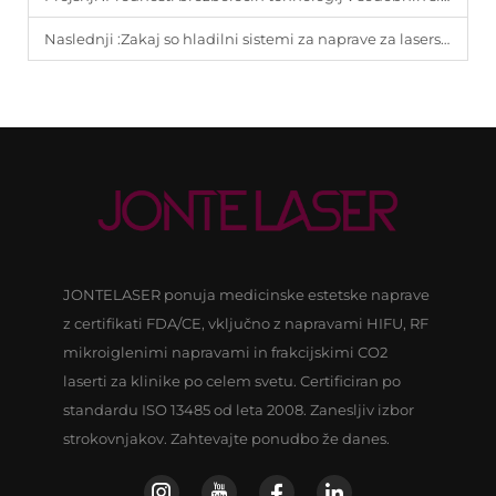
Naslednji :
Zakaj so hladilni sistemi za naprave za lasersko odstranjevanje las ključni za varnost in udobje pacientov.
JONTELASER ponuja medicinske estetske naprave
z certifikati FDA/CE, vključno z napravami HIFU, RF
mikroiglenimi napravami in frakcijskimi CO2
laserti za klinike po celem svetu. Certificiran po
standardu ISO 13485 od leta 2008. Zanesljiv izbor
strokovnjakov. Zahtevajte ponudbo že danes.