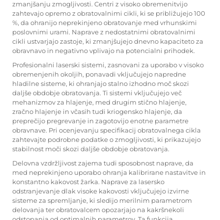
zmanjšanju zmogljivosti. Centri z visoko obremenitvijo
zahtevajo opremo z obratovalnimi cikli, ki se približujejo 100
%, da ohranijo neprekinjeno obratovanje med vrhunskimi
poslovnimi urami. Naprave z nedostatnimi obratovalnimi
cikli ustvarjajo zastoje, ki zmanjšujejo dnevno kapaciteto za
obravnavo in negativno vplivajo na potencialni prihodek.
Profesionalni laserski sistemi, zasnovani za uporabo v visoko
obremenjenih okoljih, ponavadi vključujejo napredne
hladilne sisteme, ki ohranjajo stalno izhodno moč skozi
daljše obdobje obratovanja. Ti sistemi vključujejo več
mehanizmov za hlajenje, med drugim stično hlajenje,
zračno hlajenje in včasih tudi kriogensko hlajenje, da
preprečijo pregrevanje in zagotovijo enotne parametre
obravnave. Pri ocenjevanju specifikacij obratovalnega cikla
zahtevajte podrobne podatke o zmogljivosti, ki prikazujejo
stabilnost moči skozi daljše obdobje obratovanja.
Delovna vzdržljivost zajema tudi sposobnost naprave, da
med neprekinjeno uporabo ohranja kalibrirane nastavitve in
konstantno kakovost žarka. Naprave za lasersko
odstranjevanje dlak visoke kakovosti vključujejo izvirne
sisteme za spremljanje, ki sledijo merilnim parametrom
delovanja ter obratovalcem opozarjajo na kakršnekoli
odstopanja od optimalnih parametrov. Ta funkcija