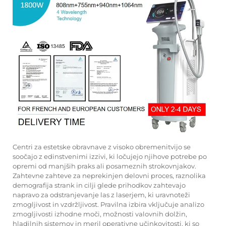
Centri za estetske obravnave z visoko obremenitvijo se
soočajo z edinstvenimi izzivi, ki ločujejo njihove potrebe po
opremi od manjših praks ali posameznih strokovnjakov.
Zahtevne zahteve za neprekinjen delovni proces, raznolika
demografija strank in cilji glede prihodkov zahtevajo
napravo za odstranjevanje las z laserjem, ki uravnoteži
zmogljivost in vzdržljivost. Pravilna izbira vključuje analizo
zmogljivosti izhodne moči, možnosti valovnih dolžin,
hladilnih sistemov in meril operativne učinkovitosti, ki so