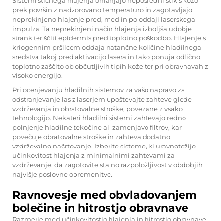
Sistemi stičnega hlajenja ohranjajo neposredni stik s kožo
prek površin z nadzorovano temperaturo in zagotavljajo
neprekinjeno hlajenje pred, med in po oddaji laserskega
impulza. Ta neprekinjeni način hlajenja izboljša udobje
strank ter ščiti epidermis pred toplotno poškodbo. Hlajenje s
kriogennim pršilcem oddaja natančne količine hladilnega
sredstva takoj pred aktivacijo lasera in tako ponuja odlično
toplotno zaščito ob občutljivih tipih kože ter pri obravnavah z
visoko energijo.
Pri ocenjevanju hladilnih sistemov za vašo napravo za
odstranjevanje las z laserjem upoštevajte zahteve glede
vzdrževanja in obratovalne stroške, povezane z vsako
tehnologijo. Nekateri hladilni sistemi zahtevajo redno
polnjenje hladilne tekočine ali zamenjavo filtrov, kar
povečuje obratovalne stroške in zahteva dodatno
vzdrževalno načrtovanje. Izberite sisteme, ki uravnotežijo
učinkovitost hlajenja z minimalnimi zahtevami za
vzdrževanje, da zagotovite stalno razpoložljivost v obdobjih
najvišje poslovne obremenitve.
Ravnovesje med obvladovanjem
bolečine in hitrostjo obravnave
Razmerje med učinkovitostjo hlajenja in hitrostjo obravnave