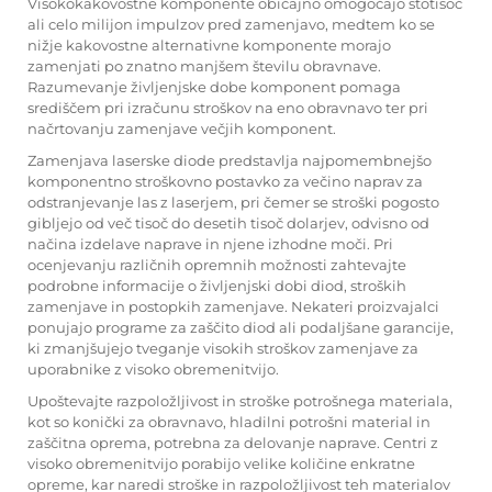
Visokokakovostne komponente običajno omogočajo stotisoč
ali celo milijon impulzov pred zamenjavo, medtem ko se
nižje kakovostne alternativne komponente morajo
zamenjati po znatno manjšem številu obravnave.
Razumevanje življenjske dobe komponent pomaga
središčem pri izračunu stroškov na eno obravnavo ter pri
načrtovanju zamenjave večjih komponent.
Zamenjava laserske diode predstavlja najpomembnejšo
komponentno stroškovno postavko za večino naprav za
odstranjevanje las z laserjem, pri čemer se stroški pogosto
gibljejo od več tisoč do desetih tisoč dolarjev, odvisno od
načina izdelave naprave in njene izhodne moči. Pri
ocenjevanju različnih opremnih možnosti zahtevajte
podrobne informacije o življenjski dobi diod, stroških
zamenjave in postopkih zamenjave. Nekateri proizvajalci
ponujajo programe za zaščito diod ali podaljšane garancije,
ki zmanjšujejo tveganje visokih stroškov zamenjave za
uporabnike z visoko obremenitvijo.
Upoštevajte razpoložljivost in stroške potrošnega materiala,
kot so konički za obravnavo, hladilni potrošni material in
zaščitna oprema, potrebna za delovanje naprave. Centri z
visoko obremenitvijo porabijo velike količine enkratne
opreme, kar naredi stroške in razpoložljivost teh materialov