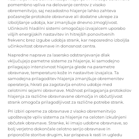
pomembno vpliva na delovanje centrov z visoko
obremenitvijo, saj nezadostno hlajenje lahko zahteva
počasnejše protokole obravnave ali dodatne ukrepe za
izboljšanje udobja, kar zmanjšuje dnevno zmogljivost.
Učinkoviti hladilni sistemi omogočajo izvajalcem uporabo
višjih energijskih nastavitev in hitrejših ponovitvenih
frekvenc brez izgube udobja strank, kar neposredno izboljša
učinkovitost obravnave in donosnost centra.
Napredne naprave za lasersko odstranjevanje dlak
vključujejo pametne sisteme za hlajenje, ki samodejno
prilagajajo intenzivnost hlajenja glede na parametre
obravnave, temperaturo kože in nastavitve izvajalca. Ta
samodejna prilagoditev hlajenja zmanjšuje obremenitev
operaterja, hkrati pa zagotavlja enotno udobje med
celotnimi sejami obravnave. Možnost prilagajanja protokolov
hlajenja za različne obravnavane območja in občutljivost
strank omogoča prilagodljivost za različne potrebe strank.
Pri izbiri opreme za obravnave z visoko obremenitvijo
upoštevajte vpliv sistema za hlajenje na celoten izkušnjeni
občutek obravnave. Stranke, ki imajo udobne obravnave, so
bolj verjetno dokončale celotno serijo obravnave in
priporočile storitve drugim, kar prispeva k rasti in ugledu