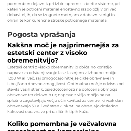
pomemben dejavnik pri izbiri opreme. Izberite sisteme, pri
katerih je potrošni material enostavno razpoložljiv pri več
dobaviteljih, da se izognete motnjam v dobavni verigi in
ohranite konkurenčne stroške potrošnega materiala.
Pogosta vprašanja
Kakšna moč je najprimernejša za
estetski center z visoko
obremenitvijo?
Estetski centri z visoko obremenitvijo običajno koristijo
naprave za odstranjevanje las z laserjem z izhodno močjo
1200 W ali več, saj omogočajo hitrejše cikle obravnave in
izboljšano dnevno zmogljivost. Optimalna moč je odvisna od
števila vaših strank, osredotočenosti na določena območja
obravnave ter delovnih ur; naprave z višjo močjo pa na
splošno zagotavljajo večjo učinkovitost za centre, ki vsak dan
obravnavajo 30 ali več strank, hkrati pa ohranjajo dosledno
kakovost obravnave pri različnih tipih kože.
Koliko pomembna je večvalovna