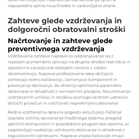
neposredno vpliva na prihodke in zadovoljstvo strank.
Zahteve glede vzdrževanja in
dolgoročni obratovalni stroški
Načrtovanje in zahteve glede
preventivnega vzdrževanja
Vzdrževalne zahteve naprave za odstranjevanje las z
laserjem pomembno vplivajo na skupne stroške lastništva in
operativno zanesljivost estetskih centrov z visoko
obremenitvijo. Naprave profesionalne rabe običajno
zahtevajo redno kalibracijo, zamenjavo komponent in
preverjanje delovanja, da ohranijo optimalne parametre
obravnave in skladnost z varnostnimi predpisi. Razumevanje
vzdrževalnih urnikov in stroškov pomaga centrom ustrezno
določiti proračun in načrtovati neprekinjeno delovanje.
Redna vzdrževalna opravila pogosto vključujejo čiščenje
laserske votline, servisiranje hladilnega sistema, pregled
optičnih komponent in posodobitve programske opreme, ki
zagotavljajo nadaljnje učinkovito delovanje in skladnost z
regulativnimi zahtevami. Naprave visoke kakovosti imajo