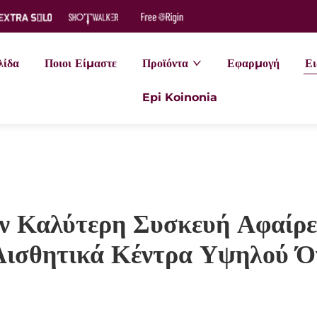
λίδα
Ποιοι Είμαστε
Προϊόντα
Εφαρμογή
Ει
Epi Koinonia
ν Καλύτερη Συσκευή Αφαίρε
Αισθητικά Κέντρα Υψηλού Ό