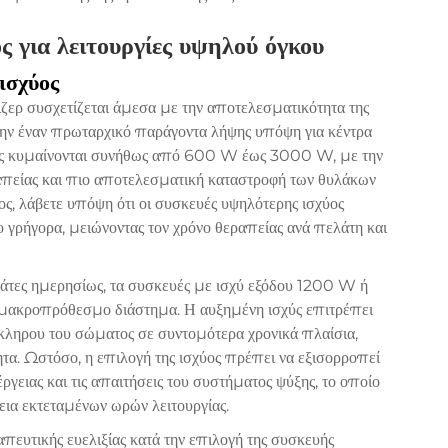
 για λειτουργίες υψηλού όγκου
ισχύος
ιζερ συσχετίζεται άμεσα με την αποτελεσματικότητα της
ς την έναν πρωταρχικό παράγοντα λήψης υπόψη για κέντρα
ές κυμαίνονται συνήθως από 600 W έως 3000 W, με την
ραπείας και πιο αποτελεσματική καταστροφή των θυλάκων
ος, λάβετε υπόψη ότι οι συσκευές υψηλότερης ισχύος
γρήγορα, μειώνοντας τον χρόνο θεραπείας ανά πελάτη και
άτες ημερησίως, τα συσκευές με ισχύ εξόδου 1200 W ή
 μακροπρόθεσμο διάστημα. Η αυξημένη ισχύς επιτρέπει
κληρου του σώματος σε συντομότερα χρονικά πλαίσια,
τα. Ωστόσο, η επιλογή της ισχύος πρέπει να εξισορροπεί
ργειας και τις απαιτήσεις του συστήματος ψύξης, το οποίο
εια εκτεταμένων ωρών λειτουργίας.
πευτικής ευελιξίας κατά την επιλογή της συσκευής