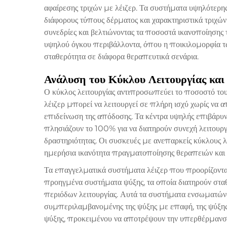
αφαίρεσης τριχών με λέιζερ. Τα συστήματα υψηλότερ
διάφορους τύπους δέρματος και χαρακτηριστικά τριχών
συνεδρίες και βελτιώνοντας τα ποσοστά ικανοποίησης τ
υψηλού όγκου περιβάλλοντα, όπου η ποικιλομορφία τ
σταθερότητα σε διάφορα θεραπευτικά σενάρια.
Ανάλυση του Κύκλου Λειτουργίας και
Ο κύκλος λειτουργίας αντιπροσωπεύει το ποσοστό του
λέιζερ μπορεί να λειτουργεί σε πλήρη ισχύ χωρίς να α
επιδείνωση της απόδοσης. Τα κέντρα υψηλής επιβάρυ
πλησιάζουν το 100% για να διατηρούν συνεχή λειτουργί
δραστηριότητας. Οι συσκευές με ανεπαρκείς κύκλους 
ημερήσια ικανότητα πραγματοποίησης θεραπειών και 
Τα επαγγελματικά συστήματα λέιζερ που προορίζοντα
προηγμένα συστήματα ψύξης, τα οποία διατηρούν σταθε
περιόδων λειτουργίας. Αυτά τα συστήματα ενσωματώ
συμπεριλαμβανομένης της ψύξης με επαφή, της ψύξης 
ψύξης, προκειμένου να αποτρέψουν την υπερθέρμανση