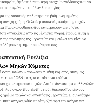
ιτουργίας, ζητήστε λεπτομερή στοιχεία απόδοσης που να
εια εκτεταμένων περιόδων λειτουργίας.
ητα της συσκευής να διατηρεί τις βαθμονομημένες
τη συνεχή χρήση. Οι λέιζερ συσκευές αφαίρεσης τριχών
ατα παρακολούθησης που καταγράφουν μετρήσεις
ποτε αποκλίσεις από τις βέλτιστες παραμέτρους. Αυτή η
της ποιότητας της θεραπείας και μειώνει τον κίνδυνο
 βλάψουν τη φήμη του κέντρου σας.
απευτική Ευελιξία
πλών Μηκών Κύματος
χνά ενσωματώνουν πολλαπλά μήκη κύματος, συνήθως
m και 1064 nm, τα οποία είναι καθένα
 και χαρακτηριστικά τριχών. Αυτή η δυνατότητα πολλαπλών
α υψηλού όγκου που εξυπηρετούν διαφοροποιημένους
 χρώμα τριχών και απαιτήσεις θεραπείας. Η δυνατότητα
μικές ανάγκες κάθε πελάτη εξαλείφει την ανάγκη για