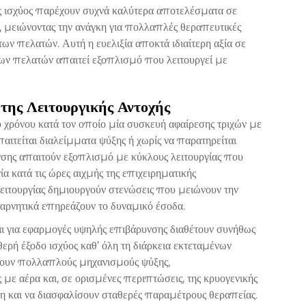
ης ισχύος παρέχουν συχνά καλύτερα αποτελέσματα σε
, μειώνοντας την ανάγκη για πολλαπλές θεραπευτικές
ων πελατών. Αυτή η ευελιξία αποκτά ιδιαίτερη αξία σε
ων πελατών απαιτεί εξοπλισμό που λειτουργεί με
 της Λειτουργικής Αντοχής
 χρόνου κατά τον οποίο μία συσκευή αφαίρεσης τριχών με
παιτείται διαλείμματα ψύξης ή χωρίς να παρατηρείται
νσης απαιτούν εξοπλισμό με κύκλους λειτουργίας που
α κατά τις ώρες αιχμής της επιχειρηματικής
λειτουργίας δημιουργούν στενώσεις που μειώνουν την
αρνητικά επηρεάζουν το δυναμικό έσοδα.
ι για εφαρμογές υψηλής επιβάρυνσης διαθέτουν συνήθως
ρή έξοδο ισχύος καθ’ όλη τη διάρκεια εκτεταμένων
νουν πολλαπλούς μηχανισμούς ψύξης,
με αέρα και, σε ορισμένες περιπτώσεις, της κρυογενικής
 και να διασφαλίσουν σταθερές παραμέτρους θεραπείας.