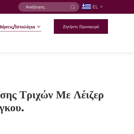
EL
Ζητήστε Προσφορά
δήσεις/Ιστολόγια
σης Τριχών Με Λέιζερ
γκου.