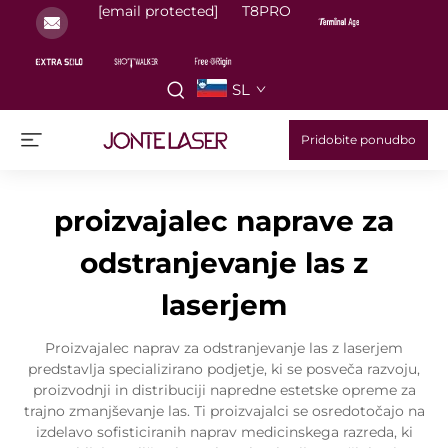
[email protected]
T8PRO
SL
Pridobite ponudbo
proizvajalec naprave za
odstranjevanje las z
laserjem
Proizvajalec naprav za odstranjevanje las z laserjem
predstavlja specializirano podjetje, ki se posveča razvoju,
proizvodnji in distribuciji napredne estetske opreme za
trajno zmanjševanje las. Ti proizvajalci se osredotočajo na
izdelavo sofisticiranih naprav medicinskega razreda, ki