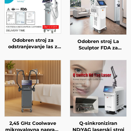
Odobren stroj za
Odobren stroj La
odstranjevanje las z
Sculptor FDA za
diodnim laserjem FDA,
zmanjševanje
MDR, MDSAP, 600 W,
maščobe in celulita z
1200 W, 1800 W, 3000
diodnim laserjem 1060
W, 4 v 1 z zamenljivimi
nm za oblikovanje
glavami, valovne
telesa in izgubo teže
dolžine 755 nm, 808
nm, 940 nm, 1064 nm
2,45 GHz Coolwave
Q-sinkroniziran
mikrovalovna naprava
ND:YAG laserski stroj