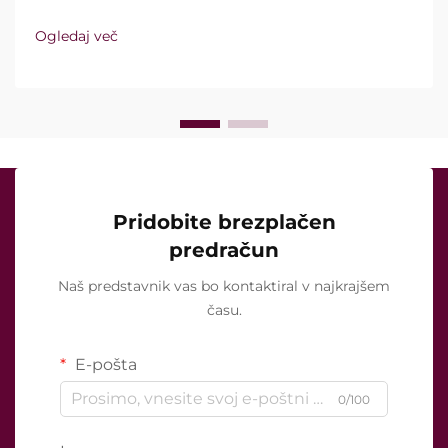
vakuumsko tehnologijo in izolirane igle. Ključno
vprašanje pa ni le, ali te funkcije sploh obstajajo,
Ogledaj več
temveč kako natančno delujejo med kliničnim
zdravljenjem ...
Pridobite brezplačen
predračun
Naš predstavnik vas bo kontaktiral v najkrajšem
času.
E-pošta
0/100