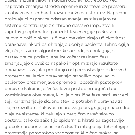
napravah, zmanjša stroške opreme in zahteve po prostoru
za obravnavo ter hkrati razširi možnosti storitev. Napredni
proizvajalci naprav za odstranjevanje las z laserjem te
sisteme konstruirajo z sinhrono dostavo impulzov, ki
zagotavlja optimalno porazdelitev energije prek vseh
valovnih dolžin hkrati, s čimer maksimizirajo učinkovitost
obravnave, hkrati pa ohranjajo udobje pacienta. Tehnologija
vključuje izvirne algoritme, ki samodejno prilagajajo
nastavitve na podlagi analize kože v realnem času,
zmanjšujejo človeško napako in optimizirajo rezultate
obravnave. Izvajalci profitirajo od poenostavljenih delovnih
procesov, saj lahko obravnavajo raznoliko populacijo
pacientov brez menjave opreme ali obsežnih postopkov
ponovne kalibracije. Večvalovni pristop omogoča tudi
kombinirane obravnave, ki ciljajo različne faze rasti las v eni
seji, kar zmanjšuje skupno število potrebnih obravnav za
trajne rezultate. Kakovostni proizvajalci vgrajujejo napredne
hlajalne sisteme, ki delujejo sinergično z večvalovno
dostavo, tako da zaščitijo epidermis, hkrati pa zagotovijo
globoko prodor v lasne mešičke. Ta integracija tehnologije
predstavlja pomembno vrednost za klinične prakse, saj