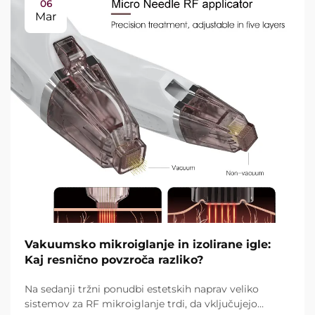
06
Mar
Vakuumsko mikroiglanje in izolirane igle:
Kaj resnično povzroča razliko?
Na sedanji tržni ponudbi estetskih naprav veliko
sistemov za RF mikroiglanje trdi, da vključujejo