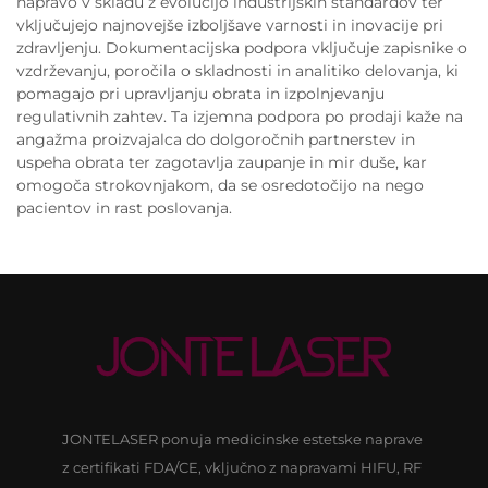
napravo v skladu z evolucijo industrijskih standardov ter
vključujejo najnovejše izboljšave varnosti in inovacije pri
zdravljenju. Dokumentacijska podpora vključuje zapisnike o
vzdrževanju, poročila o skladnosti in analitiko delovanja, ki
pomagajo pri upravljanju obrata in izpolnjevanju
regulativnih zahtev. Ta izjemna podpora po prodaji kaže na
angažma proizvajalca do dolgoročnih partnerstev in
uspeha obrata ter zagotavlja zaupanje in mir duše, kar
omogoča strokovnjakom, da se osredotočijo na nego
pacientov in rast poslovanja.
JONTELASER ponuja medicinske estetske naprave
z certifikati FDA/CE, vključno z napravami HIFU, RF