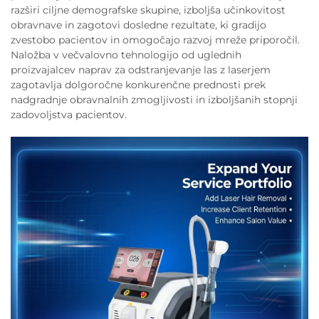
razširi ciljne demografske skupine, izboljša učinkovitost
obravnave in zagotovi dosledne rezultate, ki gradijo
zvestobo pacientov in omogočajo razvoj mreže priporočil.
Naložba v večvalovno tehnologijo od uglednih
proizvajalcev naprav za odstranjevanje las z laserjem
zagotavlja dolgoročne konkurenčne prednosti prek
nadgradnje obravnalnih zmogljivosti in izboljšanih stopnji
zadovoljstva pacientov.