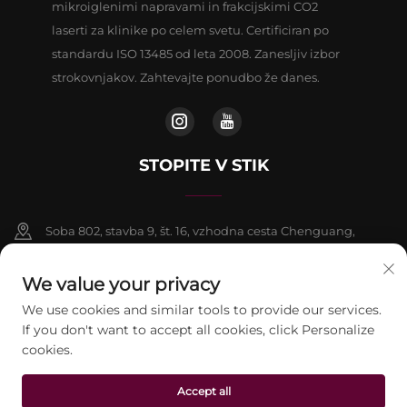
mikroiglenimi napravami in frakcijskimi CO2
laserti za klinike po celem svetu. Certificiran po
standardu ISO 13485 od leta 2008. Zanesljiv izbor
strokovnjakov. Zahtevajte ponudbo že danes.
STOPITE V STIK
Soba 802, stavba 9, št. 16, vzhodna cesta Chenguang,
okrožje Fangshan, Peking
We value your privacy
+86-13911459627
We use cookies and similar tools to provide our services.
If you don't want to accept all cookies, click Personalize
[email protected]
cookies.
Accept all
Avtorske pravice © 2026 beijing Jontelaser Technology CO.,LTD. Vse