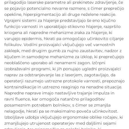
prilagodijo laserske parametre ali prekinetev zdravljenje, če
se pojavijo potencialno nevarne razmere, s čimer preprečijo
opekline, hiperpigmentacijo ali druge neželene reakcije.
Vgrajeni sistemi za hlajenje predstavljajo še eno ključno
funkcijo varnosti in uporabljajo stikovno hlajenje, razpršilo
kriogena ali napredne mehanizme zraka za hlajenje, ki
varujejo epidermis, hkrati pa omogočajo učinkovito ciljanje
folikulov. Vodilni proizvajalci vključujejo več varnostnih
zaklepk, med drugim gumb za nujno zaustavitev, nadzor z
ključem in samodejne mehanizme za izklop, ki preprečujejo
neoblaščeno uporabo ali nenamerni zagon. Izčrpni
izobraževalni programi, ki jih ponujajo ugledni proizvajalci
naprav za odstranjevanje las z laserjem, zagotavljajo, da
operaterji razumejo ustrezne protokole varnosti, prepoznajo
kontraindikacije in ustrezno reagirajo na nenadne situacije.
Napredne naprave imajo nastavljive trajanje impulza in
ravni fluence, kar omogoča natančno prilagoditev
posameznim potrebam bolnikov, s čimer se zmanjša
nelagodje, hkrati pa se maksimalno poveča učinkovitost.
Izboljšave udobja vključujejo ergonomske oblike ročajev, ki
zmanjšujejo utrujenost operaterjev med daljšimi sejami