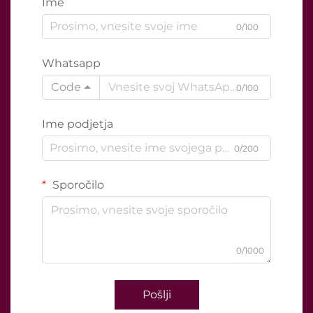
Ime
0/100
Whatsapp
Code
0/100
Ime podjetja
0/200
Sporočilo
0/1000
Pošlji