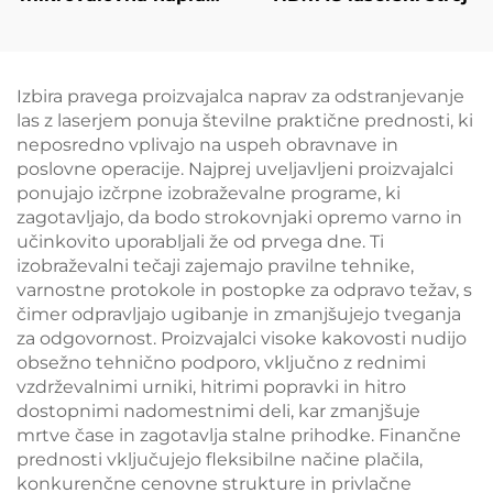
za izboljšanje kontur
telesa, zmanjševanje
celulita, dvigovanje in
napenjanje kože ter
Izbira pravega proizvajalca naprav za odstranjevanje
radiofrekvenčno
las z laserjem ponuja številne praktične prednosti, ki
obdelavo obraza za
neposredno vplivajo na uspeh obravnave in
izgubo teže in
poslovne operacije. Najprej uveljavljeni proizvajalci
izboljšanje kontur
ponujajo izčrpne izobraževalne programe, ki
telesa
zagotavljajo, da bodo strokovnjaki opremo varno in
učinkovito uporabljali že od prvega dne. Ti
izobraževalni tečaji zajemajo pravilne tehnike,
varnostne protokole in postopke za odpravo težav, s
čimer odpravljajo ugibanje in zmanjšujejo tveganja
za odgovornost. Proizvajalci visoke kakovosti nudijo
obsežno tehnično podporo, vključno z rednimi
vzdrževalnimi urniki, hitrimi popravki in hitro
dostopnimi nadomestnimi deli, kar zmanjšuje
mrtve čase in zagotavlja stalne prihodke. Finančne
prednosti vključujejo fleksibilne načine plačila,
konkurenčne cenovne strukture in privlačne