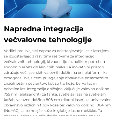
Napredna integracija
večvalovne tehnologije
Vodilni proizvajalci naprav za odstranjevanje las z laserjem
se izpostavljajo z razvitimi rešitvami za integracijo
večvalovnih tehnologij, ki zadostijo raznolikim potrebam
sodobnih estetskih kliničnih praks. Ta inovativni pristop
združuje več laserskih valovnih dolžin na eni platformi, kar
omogoča izvajalcem prilagajanje obravnave posameznim
značilnostim pacientov, kot so tip kože, barva las in
debelina las. Integracija običajno vključuje valovno dolžino
755 nm (aleksandrit) za tanka, svetlejša lasa na svetlejših
kožah, valovno dolžino 808 nm (diodni laser) za univerzalno
obravnavo različnih tipov kože ter valovno dolžino 1064 nm
(Nd:YAG) za temnejše kože in globlje lasne mešičke. Ta
obsežna izbira valovnih dolžin odpravi potrebo po več