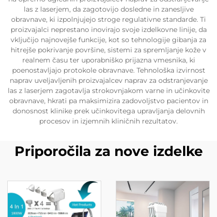
las z laserjem, da zagotovijo dosledne in zanesljive
obravnave, ki izpolnjujejo stroge regulativne standarde. Ti
proizvajalci neprestano inovirajo svoje izdelkovne linije, da
vključijo najnovejše funkcije, kot so tehnologije gibanja za
hitrejše pokrivanje površine, sistemi za spremljanje kože v
realnem času ter uporabniško prijazna vmesnika, ki
poenostavljajo protokole obravnave. Tehnološka izvirnost
naprav uveljavljenih proizvajalcev naprav za odstranjevanje
las z laserjem zagotavlja strokovnjakom varne in učinkovite
obravnave, hkrati pa maksimizira zadovoljstvo pacientov in
donosnost klinike prek učinkovitega upravljanja delovnih
procesov in izjemnih kliničnih rezultatov.
Priporočila za nove izdelke