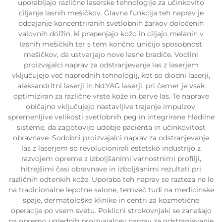
uporabljajo različne laserske tehnologije za učinkovito
ciljanje lasnih mešičkov. Glavna funkcija teh naprav je
oddajanje koncentriranih svetlobnih žarkov določenih
valovnih dolžin, ki prepenjajo kožo in ciljajo melanin v
lasnih mešičkih ter s tem končno uničijo sposobnost
mešičkov, da ustvarjajo nove lasne bradiče. Vodilni
proizvajalci naprav za odstranjevanje las z laserjem
vključujejo več naprednih tehnologij, kot so diodni laserji,
aleksandritni laserji in Nd:YAG laserji, pri čemer je vsak
optimiziran za različne vrste kože in barve las. Te naprave
običajno vključujejo nastavljive trajanje impulzov,
spremenljive velikosti svetlobnih peg in integrirane hladilne
sisteme, da zagotovijo udobje pacienta in učinkovitost
obravnave. Sodobni proizvajalci naprav za odstranjevanje
las z laserjem so revolucionirali estetsko industrijo z
razvojem opreme z izboljšanimi varnostnimi profilji,
hitrejšimi časi obravnave in izboljšanimi rezultati pri
različnih odtenkih kože. Uporaba teh naprav se razteza ne le
na tradicionalne lepotne salone, temveč tudi na medicinske
spaje, dermatološke klinike in centri za kozmetične
operacije po vsem svetu. Poklicni strokovnjaki se zanašajo
na opremo uglednih proizvajalcev naprav za odstranjevanje