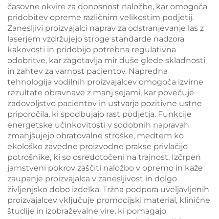
časovne okvire za donosnost naložbe, kar omogoča
pridobitev opreme različnim velikostim podjetij.
Zanesljivi proizvajalci naprav za odstranjevanje las z
laserjem vzdržujejo stroge standarde nadzora
kakovosti in pridobijo potrebna regulativna
odobritve, kar zagotavlja mir duše glede skladnosti
in zahtev za varnost pacientov. Napredna
tehnologija vodilnih proizvajalcev omogoča izvirne
rezultate obravnave z manj sejami, kar povečuje
zadovoljstvo pacientov in ustvarja pozitivne ustne
priporočila, ki spodbujajo rast podjetja. Funkcije
energetske učinkovitosti v sodobnih napravah
zmanjšujejo obratovalne stroške, medtem ko
ekološko zavedne proizvodne prakse privlačijo
potrošnike, ki so osredotočeni na trajnost. Izčrpen
jamstveni pokrov zaščiti naložbo v opremo in kaže
zaupanje proizvajalca v zanesljivost in dolgo
življenjsko dobo izdelka. Tržna podpora uveljavljenih
proizvajalcev vključuje promocijski material, klinične
študije in izobraževalne vire, ki pomagajo