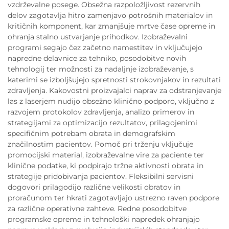
vzdrževalne posege. Obsežna razpoložljivost rezervnih
delov zagotavlja hitro zamenjavo potrošnih materialov in
kritičnih komponent, kar zmanjšuje mrtve čase opreme in
ohranja stalno ustvarjanje prihodkov. Izobraževalni
programi segajo čez začetno namestitev in vključujejo
napredne delavnice za tehniko, posodobitve novih
tehnologij ter možnosti za nadaljnje izobraževanje, s
katerimi se izboljšujejo spretnosti strokovnjakov in rezultati
zdravljenja. Kakovostni proizvajalci naprav za odstranjevanje
las z laserjem nudijo obsežno klinično podporo, vključno z
razvojem protokolov zdravljenja, analizo primerov in
strategijami za optimizacijo rezultatov, prilagojenimi
specifičnim potrebam obrata in demografskim
značilnostim pacientov. Pomoč pri trženju vključuje
promocijski material, izobraževalne vire za paciente ter
klinične podatke, ki podpirajo tržne aktivnosti obrata in
strategije pridobivanja pacientov. Fleksibilni servisni
dogovori prilagodijo različne velikosti obratov in
proračunom ter hkrati zagotavljajo ustrezno raven podpore
za različne operativne zahteve. Redne posodobitve
programske opreme in tehnološki napredek ohranjajo