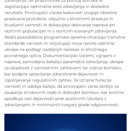
zdravljenja, ter pripomočke za položaj bolnika, ki
zagotavljajo optimalne kote zdravljenja in dosledne
rezultate. Proizvajalci visoke kakovosti izvajajo obsežne
preskusne protokole, vključno s kliničnimi preskusi in
študijami varnosti, ki dokazujejo delovanje naprave pri
različnih populacijah in v različnih scenarijih zdravljenja.
Redni posodobitve programske opreme ohranjajo trenutne
standarde varnosti in vključujejo nove razvite zaščitne
ukrepe na podlagi nadaljnjih raziskav in kliničnega
povratnega vpliva. Dokumentacijski sistemi, vgrajeni v
naprave, samodejno beležijo parametre zdravljenja, ukrepe
za skladnost z varnostnimi zahtevami ter odzive bolnikov,
kar podpira upravljanje zdravstvene dejavnosti in
izpolnjevanje regulativnih zahtev. Te izčrpne funkcije
varnosti in udobja kažejo, da proizvajalci zares skrbijo za
zaupanje strokovnih oseb in dobrobit bolnikov, kar končno
spodbuja rast dejavnosti prek pozitivnih izkušenj z
zdravljenjem in minimalnih tveganj glede odgovornosti.