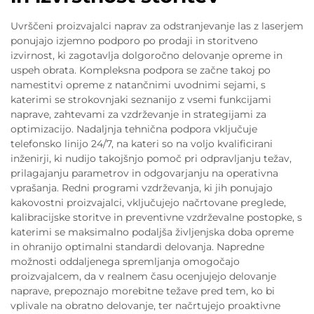
Uvrščeni proizvajalci naprav za odstranjevanje las z laserjem
ponujajo izjemno podporo po prodaji in storitveno
izvirnost, ki zagotavlja dolgoročno delovanje opreme in
uspeh obrata. Kompleksna podpora se začne takoj po
namestitvi opreme z natančnimi uvodnimi sejami, s
katerimi se strokovnjaki seznanijo z vsemi funkcijami
naprave, zahtevami za vzdrževanje in strategijami za
optimizacijo. Nadaljnja tehnična podpora vključuje
telefonsko linijo 24/7, na kateri so na voljo kvalificirani
inženirji, ki nudijo takojšnjo pomoč pri odpravljanju težav,
prilagajanju parametrov in odgovarjanju na operativna
vprašanja. Redni programi vzdrževanja, ki jih ponujajo
kakovostni proizvajalci, vključujejo načrtovane preglede,
kalibracijske storitve in preventivne vzdrževalne postopke, s
katerimi se maksimalno podaljša življenjska doba opreme
in ohranijo optimalni standardi delovanja. Napredne
možnosti oddaljenega spremljanja omogočajo
proizvajalcem, da v realnem času ocenjujejo delovanje
naprave, prepoznajo morebitne težave pred tem, ko bi
vplivale na obratno delovanje, ter načrtujejo proaktivne