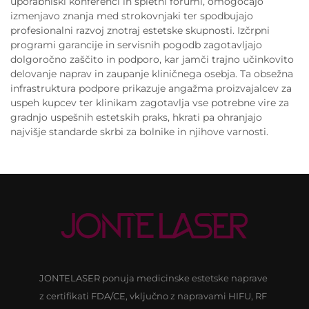
uporabniški konferenci in spletni forumi, omogočajo
izmenjavo znanja med strokovnjaki ter spodbujajo
profesionalni razvoj znotraj estetske skupnosti. Izčrpni
programi garancije in servisnih pogodb zagotavljajo
dolgoročno zaščito in podporo, kar jamči trajno učinkovito
delovanje naprav in zaupanje kliničnega osebja. Ta obsežna
infrastruktura podpore prikazuje angažma proizvajalcev za
uspeh kupcev ter klinikam zagotavlja vse potrebne vire za
gradnjo uspešnih estetskih praks, hkrati pa ohranjajo
najvišje standarde skrbi za bolnike in njihove varnosti.
JONTELASER ponuja medicinske estetske naprave
z certifikati FDA/CE, vključno z napravami HIFU, RF