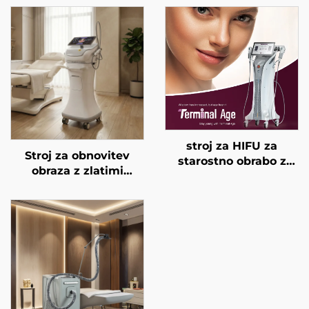
stroj za HIFU za
Stroj za obnovitev
starostno obrabo z
obraza z zlatimi
natančnim
mikroiglami in
zdravljenjem na 4
dvojnimi frekvencami
frekvencah,
RF 1/2 MHz
dvigovanje obraza,
napenjanje kože in
modeliranje telesa