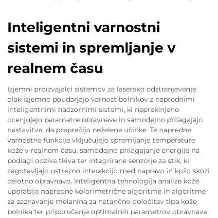
Inteligentni varnostni
sistemi in spremljanje v
realnem času
Izjemni proizvajalci sistemov za lasersko odstranjevanje
dlak izjemno poudarjajo varnost bolnikov z naprednimi
inteligentnimi nadzornimi sistemi, ki neprekinjeno
ocenjujejo parametre obravnave in samodejno prilagajajo
nastavitve, da preprečijo neželene učinke. Te napredne
varnostne funkcije vključujejo spremljanje temperature
kože v realnem času, samodejno prilagajanje energije na
podlagi odziva tkiva ter integrirane senzorje za stik, ki
zagotavljajo ustrezno interakcijo med napravo in kožo skozi
celotno obravnavo. Inteligentna tehnologija analize kože
uporablja napredne kolorimetrične algoritme in algoritme
za zaznavanje melanina za natančno določitev tipa kože
bolnika ter priporočanje optimalnih parametrov obravnave,