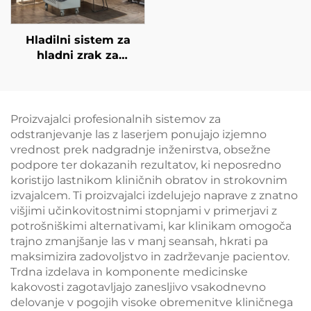
Hladilni sistem za
hladni zrak za
medicinske namene
za estetske lasere,
lajšanje bolečin,
epidermalno zaščito,
Proizvajalci profesionalnih sistemov za
neprekinjeno
odstranjevanje las z laserjem ponujajo izjemno
brezkontaktno
vrednost prek nadgradnje inženirstva, obsežne
uporabo v kliničnih
podpore ter dokazanih rezultatov, ki neposredno
razmerah
koristijo lastnikom kliničnih obratov in strokovnim
izvajalcem. Ti proizvajalci izdelujejo naprave z znatno
višjimi učinkovitostnimi stopnjami v primerjavi z
potrošniškimi alternativami, kar klinikam omogoča
trajno zmanjšanje las v manj seansah, hkrati pa
maksimizira zadovoljstvo in zadrževanje pacientov.
Trdna izdelava in komponente medicinske
kakovosti zagotavljajo zanesljivo vsakodnevno
delovanje v pogojih visoke obremenitve kliničnega