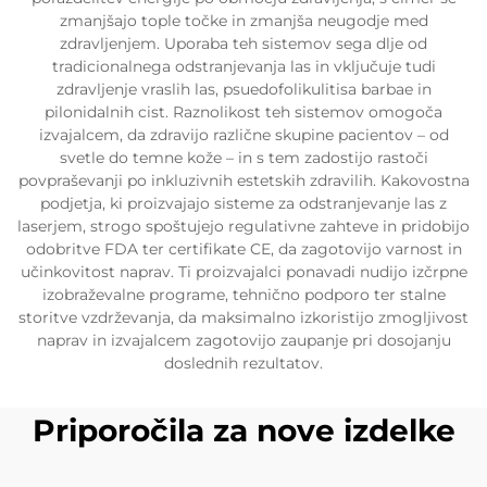
zmanjšajo tople točke in zmanjša neugodje med
zdravljenjem. Uporaba teh sistemov sega dlje od
tradicionalnega odstranjevanja las in vključuje tudi
zdravljenje vraslih las, psuedofolikulitisa barbae in
pilonidalnih cist. Raznolikost teh sistemov omogoča
izvajalcem, da zdravijo različne skupine pacientov – od
svetle do temne kože – in s tem zadostijo rastoči
povpraševanji po inkluzivnih estetskih zdravilih. Kakovostna
podjetja, ki proizvajajo sisteme za odstranjevanje las z
laserjem, strogo spoštujejo regulativne zahteve in pridobijo
odobritve FDA ter certifikate CE, da zagotovijo varnost in
učinkovitost naprav. Ti proizvajalci ponavadi nudijo izčrpne
izobraževalne programe, tehnično podporo ter stalne
storitve vzdrževanja, da maksimalno izkoristijo zmogljivost
naprav in izvajalcem zagotovijo zaupanje pri dosojanju
doslednih rezultatov.
Priporočila za nove izdelke