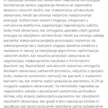
kombinacije žarkov zagotavlja hkratno ali zaporedno
dostavo valovnih dolžin, kar maksimizira učinkovitost
obravnave, hkrati pa ohranja natančno nadzorovanje
energije. Sofisticirani sistemi hlajenja, integrirani v
večvalovne platforme, zagotavljajo neprekinjeno zaščito
kože med obravnavo, kar omogoča uporabo višjih gostot
energije za izboljšano učinkovitost, hkrati pa ohranja udobje
pacienta. Kakovostna podjetja proizvajalci sistemov za
odstranjevanje las z laserjem vlagajo obsežna sredstva v
raziskave in razvoj za izboljšanje algoritmov optimizacije
valovnih dolžin, kar rezultira protokoli obravnave, ki
zagotavljajo nadpovprečne rezultate z minimalnim
številom sej. Raznolikost večvalovnih sistemov omogoča
klinikam obravnavo zahtevnih primerov, vključno z oprijeto
kožo, nedavno sončenimi območji ter pacienti z mešanimi
barvami las, kar znatno razširi populacijo pacientov, ki jih je
mogoče uspešno obravnavati. Ta tehnološki napredek se
neposredno odraža v povečanem potencialu prihodkov
klinike, višji stopnji zadovoljstva pacientov ter izboljšanih
rezultatih obravnave, kar gradi trdno reputacijo klinike in
spodbuja rast poslovanja prek izboljšane ustne oglaševalne