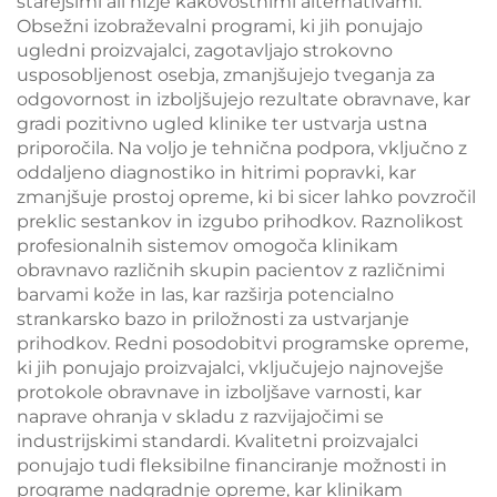
starejšimi ali nižje kakovostnimi alternativami.
Obsežni izobraževalni programi, ki jih ponujajo
ugledni proizvajalci, zagotavljajo strokovno
usposobljenost osebja, zmanjšujejo tveganja za
odgovornost in izboljšujejo rezultate obravnave, kar
gradi pozitivno ugled klinike ter ustvarja ustna
priporočila. Na voljo je tehnična podpora, vključno z
oddaljeno diagnostiko in hitrimi popravki, kar
zmanjšuje prostoj opreme, ki bi sicer lahko povzročil
preklic sestankov in izgubo prihodkov. Raznolikost
profesionalnih sistemov omogoča klinikam
obravnavo različnih skupin pacientov z različnimi
barvami kože in las, kar razširja potencialno
strankarsko bazo in priložnosti za ustvarjanje
prihodkov. Redni posodobitvi programske opreme,
ki jih ponujajo proizvajalci, vključujejo najnovejše
protokole obravnave in izboljšave varnosti, kar
naprave ohranja v skladu z razvijajočimi se
industrijskimi standardi. Kvalitetni proizvajalci
ponujajo tudi fleksibilne financiranje možnosti in
programe nadgradnje opreme, kar klinikam