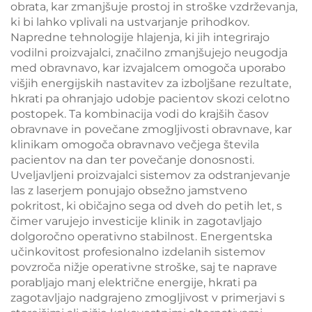
obrata, kar zmanjšuje prostoj in stroške vzdrževanja,
ki bi lahko vplivali na ustvarjanje prihodkov.
Napredne tehnologije hlajenja, ki jih integrirajo
vodilni proizvajalci, značilno zmanjšujejo neugodja
med obravnavo, kar izvajalcem omogoča uporabo
višjih energijskih nastavitev za izboljšane rezultate,
hkrati pa ohranjajo udobje pacientov skozi celotno
postopek. Ta kombinacija vodi do krajših časov
obravnave in povečane zmogljivosti obravnave, kar
klinikam omogoča obravnavo večjega števila
pacientov na dan ter povečanje donosnosti.
Uveljavljeni proizvajalci sistemov za odstranjevanje
las z laserjem ponujajo obsežno jamstveno
pokritost, ki običajno sega od dveh do petih let, s
čimer varujejo investicije klinik in zagotavljajo
dolgoročno operativno stabilnost. Energentska
učinkovitost profesionalno izdelanih sistemov
povzroča nižje operativne stroške, saj te naprave
porabljajo manj električne energije, hkrati pa
zagotavljajo nadgrajeno zmogljivost v primerjavi s