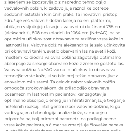
z laserjem se izpostavljajo z napredno tehnologijo
večvalovnih dolžin, ki zadovoljuje raznolike potrebe
sodobnih estetskih kliničnih praks. Ta inovativni pristop
združuje več valovnih dolžin laserja na eni platformi,
običajno vključujejo laserje z valovnimi dolžinami 755 nm
(aleksandrit), 808 nm (diodni) in 1064 nm (Nd:YAG), da se
optimizira učinkovitost obravnave za različne vrste kože in
lastnosti las. Valovna dolžina aleksandrita je zelo učinkovita
pri obravnavi tankih, svetlo obarvanih las na svetli koži,
medtem ko diodna valovna dolžina zagotavlja optimalno
absorpcijo za srednje obarvano kožo z zmerno gostoto las.
Valovna dolžina Nd:YAG varno in učinkovito obravnava
temnejše vrste kože, ki so bile prej težko obravnavljive z
enovalovnimi sistemi. Ta celovit nabor valovnih dolžin
omogoča strokovnjakom, da prilagodijo obravnave
posameznim lastnostim pacientov, kar zagotavlja
optimalno absorpcijo energije in hkrati zmanjšuje tveganje
neželenih reakcij. Inteligentni izbor valovne dolžine, ki ga
vodi vgrajena tehnologija analize kože, samodejno
priporoča najbolj primerni parametri na podlagi ocene
vrste kože pacienta, s čimer se zmanjšuje človeška napaka
in izboljšuje doslednost obravnave. Napredna tehnologija