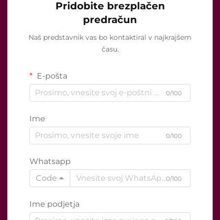
Pridobite brezplačen
predračun
Naš predstavnik vas bo kontaktiral v najkrajšem
času.
E-pošta
0/100
Ime
0/100
Whatsapp
Code
0/100
Ime podjetja