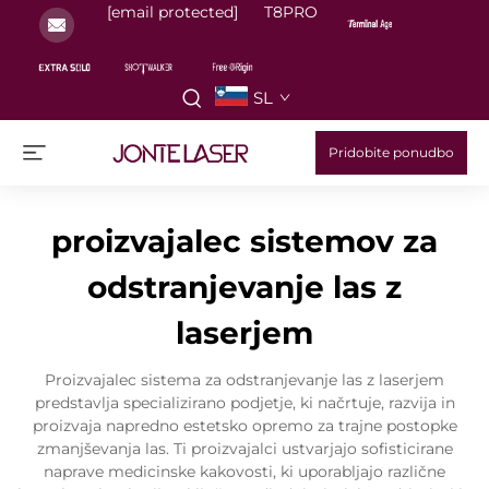
[email protected]
T8PRO
SL
Pridobite ponudbo
proizvajalec sistemov za
odstranjevanje las z
laserjem
Proizvajalec sistema za odstranjevanje las z laserjem
predstavlja specializirano podjetje, ki načrtuje, razvija in
proizvaja napredno estetsko opremo za trajne postopke
zmanjševanja las. Ti proizvajalci ustvarjajo sofisticirane
naprave medicinske kakovosti, ki uporabljajo različne