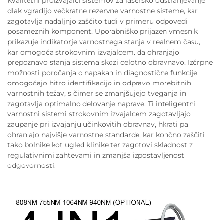
Kvalitetni proizvajalci sistemov za lasersko odstranjevanje
dlak vgradijo večkratne rezervne varnostne sisteme, kar
zagotavlja nadaljnjo zaščito tudi v primeru odpovedi
posameznih komponent. Uporabniško prijazen vmesnik
prikazuje indikatorje varnostnega stanja v realnem času,
kar omogoča strokovnim izvajalcem, da ohranjajo
prepoznavo stanja sistema skozi celotno obravnavo. Izčrpne
možnosti poročanja o napakah in diagnostične funkcije
omogočajo hitro identifikacijo in odpravo morebitnih
varnostnih težav, s čimer se zmanjšujejo tveganja in
zagotavlja optimalno delovanje naprave. Ti inteligentni
varnostni sistemi strokovnim izvajalcem zagotavljajo
zaupanje pri izvajanju učinkovitih obravnav, hkrati pa
ohranjajo najvišje varnostne standarde, kar končno zaščiti
tako bolnike kot ugled klinike ter zagotovi skladnost z
regulativnimi zahtevami in zmanjša izpostavljenost
odgovornosti.