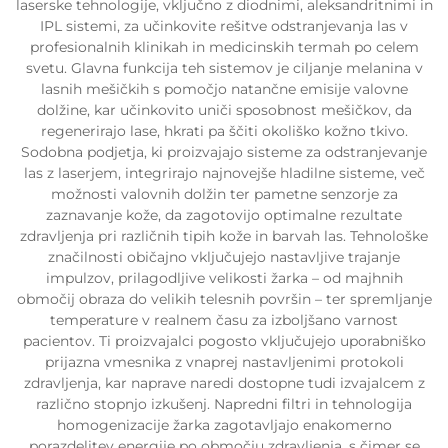
laserske tehnologije, vključno z diodnimi, aleksandritnimi in
IPL sistemi, za učinkovite rešitve odstranjevanja las v
profesionalnih klinikah in medicinskih termah po celem
svetu. Glavna funkcija teh sistemov je ciljanje melanina v
lasnih mešičkih s pomočjo natančne emisije valovne
dolžine, kar učinkovito uniči sposobnost mešičkov, da
regenerirajo lase, hkrati pa ščiti okoliško kožno tkivo.
Sodobna podjetja, ki proizvajajo sisteme za odstranjevanje
las z laserjem, integrirajo najnovejše hladilne sisteme, več
možnosti valovnih dolžin ter pametne senzorje za
zaznavanje kože, da zagotovijo optimalne rezultate
zdravljenja pri različnih tipih kože in barvah las. Tehnološke
značilnosti običajno vključujejo nastavljive trajanje
impulzov, prilagodljive velikosti žarka – od majhnih
območij obraza do velikih telesnih površin – ter spremljanje
temperature v realnem času za izboljšano varnost
pacientov. Ti proizvajalci pogosto vključujejo uporabniško
prijazna vmesnika z vnaprej nastavljenimi protokoli
zdravljenja, kar naprave naredi dostopne tudi izvajalcem z
različno stopnjo izkušenj. Napredni filtri in tehnologija
homogenizacije žarka zagotavljajo enakomerno
porazdelitev energije po območju zdravljenja, s čimer se