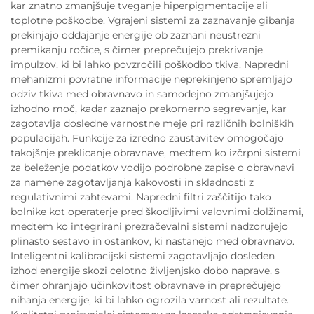
kar znatno zmanjšuje tveganje hiperpigmentacije ali
toplotne poškodbe. Vgrajeni sistemi za zaznavanje gibanja
prekinjajo oddajanje energije ob zaznani neustrezni
premikanju ročice, s čimer preprečujejo prekrivanje
impulzov, ki bi lahko povzročili poškodbo tkiva. Napredni
mehanizmi povratne informacije neprekinjeno spremljajo
odziv tkiva med obravnavo in samodejno zmanjšujejo
izhodno moč, kadar zaznajo prekomerno segrevanje, kar
zagotavlja dosledne varnostne meje pri različnih bolniških
populacijah. Funkcije za izredno zaustavitev omogočajo
takojšnje preklicanje obravnave, medtem ko izčrpni sistemi
za beleženje podatkov vodijo podrobne zapise o obravnavi
za namene zagotavljanja kakovosti in skladnosti z
regulativnimi zahtevami. Napredni filtri zaščitijo tako
bolnike kot operaterje pred škodljivimi valovnimi dolžinami,
medtem ko integrirani prezračevalni sistemi nadzorujejo
plinasto sestavo in ostankov, ki nastanejo med obravnavo.
Inteligentni kalibracijski sistemi zagotavljajo dosleden
izhod energije skozi celotno življenjsko dobo naprave, s
čimer ohranjajo učinkovitost obravnave in preprečujejo
nihanja energije, ki bi lahko ogrozila varnost ali rezultate.