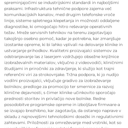
spreminjajočimi se industrijskimi standardi in najboljšimi
praksami. Infrastruktura tehnične podpore zajema več
komunikacijskih kanalov, med drugim telefonske vroče
linije, sisteme spletnega klepetanja in možnosti oddaljene
diagnostike, ki omogočajo hitro reševanje operativnih
težav. Mreže servisnih tehnikov na terenu zagotavljajo
takojšnjo osebno pomoč, kadar je potrebna, kar zmanjšuje
izostanke opreme, ki bi lahko vplivali na delovanje klinike in
ustvarjanje prihodkov. Kvalitetni proizvajalci sistemov za
odstranjevanje las z laserjem vzdržujejo obsežne knjižnice
izobraževalnih materialov, vključno z videovodiči, kliničnimi
študijami in priročniki za zdravljenje, ki služijo kot trajni
referenčni viri za strokovnjake. Tržna podpora, ki jo nudijo
vodilni proizvajalci, vključuje gradivo za izobraževanje
bolnikov, predloge za promocijo ter smernice za razvoj
klinične dejavnosti, s čimer klinike učinkovito sporočajo
prednosti storitev in privlačijo nove bolnike. Redne
posodobitve programske opreme in izboljšave firmware-a
se izvajajo brezhibno, kar zagotavlja, da ostanejo naprave v
skladu z najnovejšimi tehnološkimi dosežki in regulativnimi
zahtevami. Priložnosti za omreževanje med vrstniki, kot so