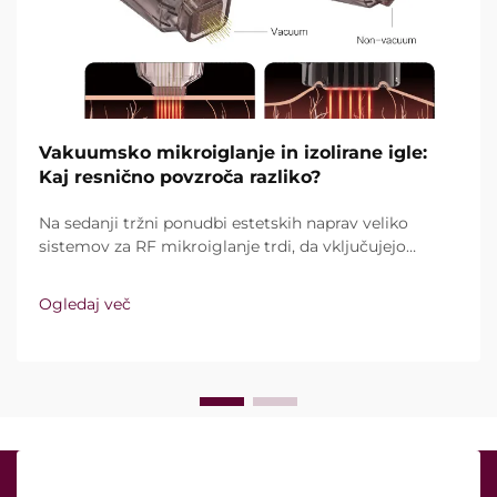
Vakuumsko mikroiglanje in izolirane igle:
Kaj resnično povzroča razliko?
Na sedanji tržni ponudbi estetskih naprav veliko
sistemov za RF mikroiglanje trdi, da vključujejo
vakuumsko tehnologijo in izolirane igle. Ključno
vprašanje pa ni le, ali te funkcije sploh obstajajo,
Ogledaj več
temveč kako natančno delujejo med kliničnim
zdravljenjem ...