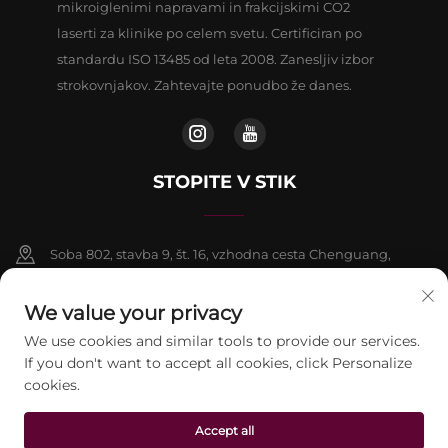
mikroiglenimi napravami in frakcijskimi CO2
laserti za klinike po celem svetu. Certificiran po
standardu ISO 13485 od leta 2008. Zanesljiv izbor
strokovnjakov. Zahtevajte ponudbo že danes.
STOPITE V STIK
Soba 802, stavba 9, št. 16, vzhodna cesta Chenguang,
okrožje Fangshan, Peking
We value your privacy
+86-13911459627
We use cookies and similar tools to provide our services.
If you don't want to accept all cookies, click Personalize
[email protected]
cookies.
Accept all
Avtorske pravice © 2026 beijing Jontelaser Technology CO.,LTD. Vse