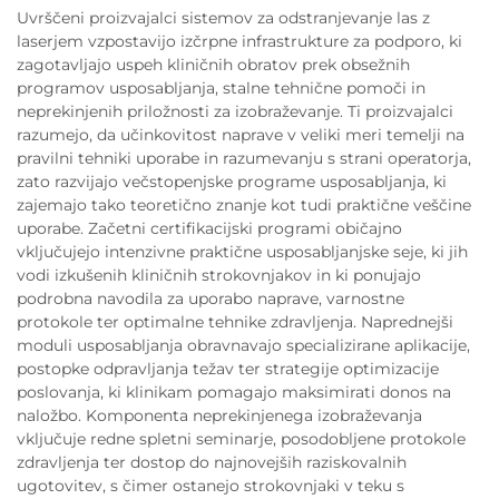
Uvrščeni proizvajalci sistemov za odstranjevanje las z
laserjem vzpostavijo izčrpne infrastrukture za podporo, ki
zagotavljajo uspeh kliničnih obratov prek obsežnih
programov usposabljanja, stalne tehnične pomoči in
neprekinjenih priložnosti za izobraževanje. Ti proizvajalci
razumejo, da učinkovitost naprave v veliki meri temelji na
pravilni tehniki uporabe in razumevanju s strani operatorja,
zato razvijajo večstopenjske programe usposabljanja, ki
zajemajo tako teoretično znanje kot tudi praktične veščine
uporabe. Začetni certifikacijski programi običajno
vključujejo intenzivne praktične usposabljanjske seje, ki jih
vodi izkušenih kliničnih strokovnjakov in ki ponujajo
podrobna navodila za uporabo naprave, varnostne
protokole ter optimalne tehnike zdravljenja. Naprednejši
moduli usposabljanja obravnavajo specializirane aplikacije,
postopke odpravljanja težav ter strategije optimizacije
poslovanja, ki klinikam pomagajo maksimirati donos na
naložbo. Komponenta neprekinjenega izobraževanja
vključuje redne spletni seminarje, posodobljene protokole
zdravljenja ter dostop do najnovejših raziskovalnih
ugotovitev, s čimer ostanejo strokovnjaki v teku s