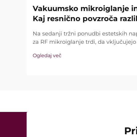
Vakuumsko mikroiglanje in 
Kaj resnično povzroča razl
Na sedanji tržni ponudbi estetskih na
za RF mikroiglanje trdi, da vključuje
tehnologijo in izolirane igle. Ključno vp
Ogledaj več
te funkcije sploh obstajajo, temveč k
med kliničnim zdravljenjem ...
Pr