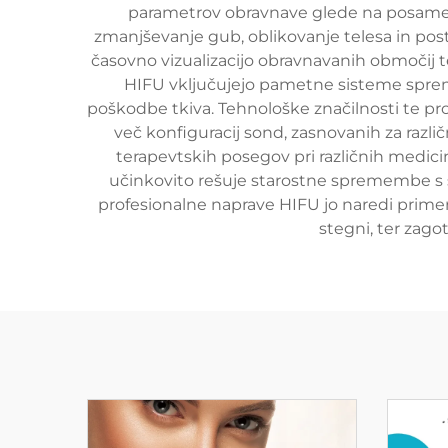
parametrov obravnave glede na posamezn
zmanjševanje gub, oblikovanje telesa in pos
časovno vizualizacijo obravnavanih območij 
HIFU vključujejo pametne sisteme spremlj
poškodbe tkiva. Tehnološke značilnosti te pro
več konfiguracij sond, zasnovanih za raz
terapevtskih posegov pri različnih medici
učinkovito rešuje starostne spremembe s 
profesionalne naprave HIFU jo naredi prime
stegni, ter zago