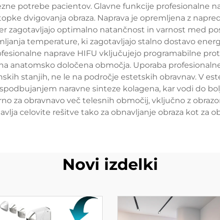
e potrebe pacientov. Glavne funkcije profesionalne na
topke dvigovanja obraza. Naprava je opremljena z napred
ter zagotavljajo optimalno natančnost in varnost med po
anja temperature, ki zagotavljajo stalno dostavo energij
fesionalne naprave HIFU vključujejo programabilne proto
lična anatomsko določena območja. Uporaba profesionalne
nskih stanjih, ne le na področje estetskih obravnav. V es
spodbujanjem naravne sinteze kolagena, kar vodi do bolj
rno za obravnavo več telesnih območij, vključno z obraz
tavlja celovite rešitve tako za obnavljanje obraza kot za ob
Novi izdelki