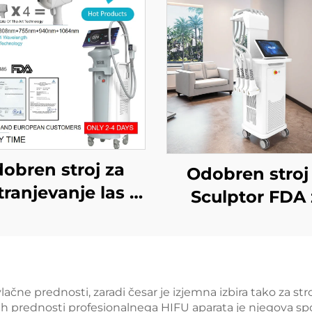
obren stroj za
Odobren stroj
ranjevanje las z
Sculptor FDA 
odnim laserjem
zmanjševanj
, MDR, MDSAP,
maščobe in celul
 W, 1200 W, 1800
diodnim laser
3000 W, 4 v 1 z
1060 nm za
ačne prednosti, zaradi česar je izjemna izbira tako za str
zamenljivimi
ih prednosti profesionalnega HIFU aparata je njegova sp
oblikovanje tele