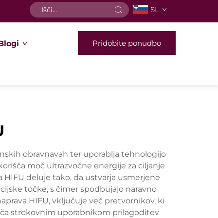
SL
Pridobite ponudbo
Blogi
U
nskih obravnavah ter uporablja tehnologijo
orišča moč ultrazvočne energije za ciljanje
a HIFU deluje tako, da ustvarja usmerjene
cijske točke, s čimer spodbujajo naravno
naprava HIFU, vključuje več pretvornikov, ki
goča strokovnim uporabnikom prilagoditev