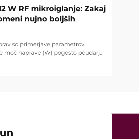
12 W RF mikroiglanje: Zakaj
omeni nujno boljših
prav so primerjave parametrov
se moč naprave (W) pogosto poudarja
točka. Vendar je s kliničnega vidika
ugačna. V mnogih primerih tako
čun