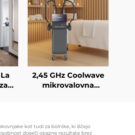
 La
2,45 GHz Coolwave
za
mikrovalovna
e
naprava za
ita z
izboljšanje kontur
jem
telesa, zmanjševanje
celulita, dvigovanje
okovnjake kot tudi za bolnike, ki iščejo
osobnost doseči opazne rezultate brez
sa in
in napenjanje kože