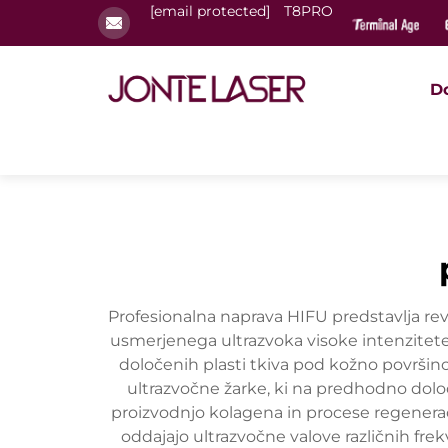
[email protected]
T8PRO
D
Profesionalna naprava HIFU predstavlja re
usmerjenega ultrazvoka visoke intenzitete 
določenih plasti tkiva pod kožno površin
ultrazvočne žarke, ki na predhodno dolo
proizvodnjo kolagena in procese regeneracij
oddajajo ultrazvočne valove različnih f