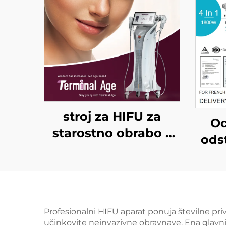
stroj za HIFU za
Od
starostno obrabo z
odst
natančnim
di
zdravljenjem na 4
FDA
frekvencah,
600
dvigovanje obraza,
W, 
Profesionalni HIFU aparat ponuja številne privl
napenjanje kože in
učinkovite neinvazivne obravnave. Ena glavn