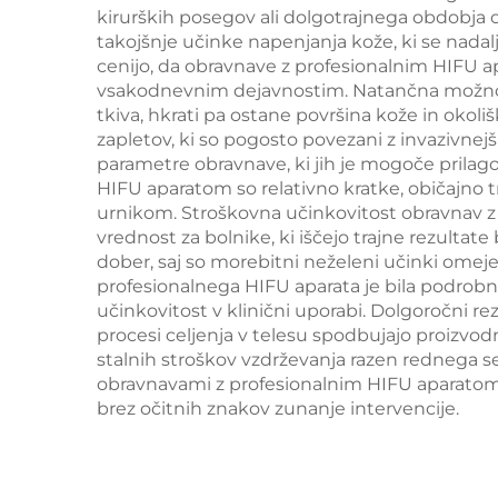
modeliranje telesa
kirurških posegov ali dolgotrajnega obdobja o
gl
takojšnje učinke napenjanja kože, ki se nadal
dol
cenijo, da obravnave z profesionalnim HIFU a
vsakodnevnim dejavnostim. Natančna možnost c
nm
tkiva, hkrati pa ostane površina kože in okol
zapletov, ki so pogosto povezani z invazivnejš
parametre obravnave, ki jih je mogoče prilag
HIFU aparatom so relativno kratke, običajno 
urnikom. Stroškovna učinkovitost obravnav z
vrednost za bolnike, ki iščejo trajne rezulta
dober, saj so morebitni neželeni učinki omejen
profesionalnega HIFU aparata je bila podrobno
učinkovitost v klinični uporabi. Dolgoročni re
procesi celjenja v telesu spodbujajo proizvod
stalnih stroškov vzdrževanja razen rednega s
obravnavami z profesionalnim HIFU aparatom s
brez očitnih znakov zunanje intervencije.