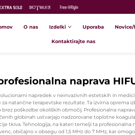
omov
O nas
Izdelki
Uporaba
Novice/
Kontaktirajte nas
profesionalna naprava HIF
volucionarni napredek v neinvazivnih estetskih in medici
za natančne terapevtske rezultate. Ta izvirna oprema izk
o brez poškodbe okoliških območij. Profesionalna naprav
čenih globinah ustvarjajo nadzorovane toplotne koagula
e tkiva. Tehnologija, na kateri temelji ta profesionalna 
rekvenc, običajno v obsegu od 1,5 MHz do 7 MHz, kar omo