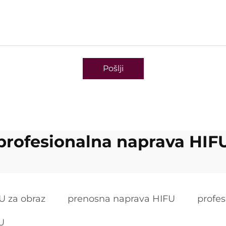
Pošlji
profesionalna naprava HIF
U za obraz
prenosna naprava HIFU
profe
U