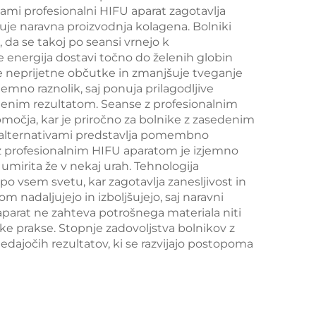
ami profesionalni HIFU aparat zagotavlja
ter radiofrekvenčno
čuje naravna proizvodnja kolagena. Bolniki
da se takoj po seansi vrnejo k
obdelavo obraza za
 energija dostavi točno do želenih globin
izgubo teže in
uje neprijetne občutke in zmanjšuje tveganje
jemno raznolik, saj ponuja prilagodljive
izboljšanje kontur
elenim rezultatom. Seanse z profesionalnim
telesa
močja, kar je priročno za bolnike z zasedenim
i alternativami predstavlja pomembno
av z profesionalnim HIFU aparatom je izjemno
 umirita že v nekaj urah. Tehnologija
o vsem svetu, kar zagotavlja zanesljivost in
 nadaljujejo in izboljšujejo, saj naravni
 aparat ne zahteva potrošnega materiala niti
ke prakse. Stopnje zadovoljstva bolnikov z
dajočih rezultatov, ki se razvijajo postopoma