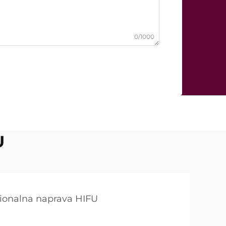
0/1000
U
sionalna naprava HIFU