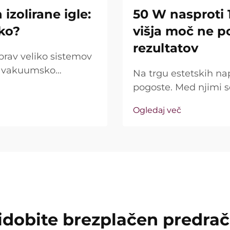
izolirane igle:
50 W nasproti 
iko?
višja moč ne p
rezultatov
prav veliko sistemov
jo vakuumsko
Na trgu estetskih na
rašanje pa ni le, ali
pogoste. Med njimi 
ako natančno delujejo
kot ključna prodajna 
Ogledaj več
resničnost precej dr
imenovana »moč« ...
idobite brezplačen predra