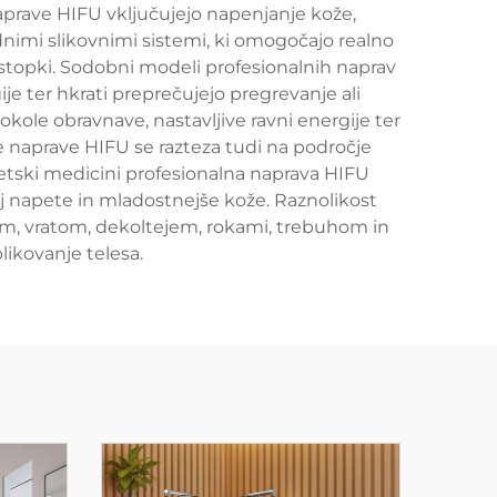
prave HIFU vključujejo napenjanje kože,
nimi slikovnimi sistemi, ki omogočajo realno
stopki. Sodobni modeli profesionalnih naprav
e ter hkrati preprečujejo pregrevanje ali
kole obravnave, nastavljive ravni energije ter
 naprave HIFU se razteza tudi na področje
tetski medicini profesionalna naprava HIFU
 napete in mladostnejše kože. Raznolikost
om, vratom, dekoltejem, rokami, trebuhom in
likovanje telesa.