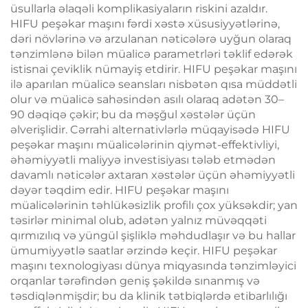
üsullarla əlaqəli komplikasiyaların riskini azaldır.
HIFU peşəkar maşını fərdi xəstə xüsusiyyətlərinə,
dəri növlərinə və arzulanan nəticələrə uyğun olaraq
tənzimlənə bilən müalicə parametrləri təklif edərək
istisnai çeviklik nümayiş etdirir. HIFU peşəkar maşını
ilə aparılan müalicə seansları nisbətən qısa müddətli
olur və müalicə sahəsindən asılı olaraq adətən 30–
90 dəqiqə çəkir; bu da məşğul xəstələr üçün
əlverişlidir. Cərrahi alternativlərlə müqayisədə HIFU
peşəkar maşını müalicələrinin qiymət-effektivliyi,
əhəmiyyətli maliyyə investisiyası tələb etmədən
davamlı nəticələr axtaran xəstələr üçün əhəmiyyətli
dəyər təqdim edir. HIFU peşəkar maşını
müalicələrinin təhlükəsizlik profilı çox yüksəkdir; yan
təsirlər minimal olub, adətən yalnız müvəqqəti
qırmızılıq və yüngül şişliklə məhdudlaşır və bu hallar
ümumiyyətlə saatlar ərzində keçir. HIFU peşəkar
maşını texnologiyası dünya miqyasında tənzimləyici
orqanlar tərəfindən geniş şəkildə sınanmış və
təsdiqlənmişdir; bu da klinik tətbiqlərdə etibarlılığı