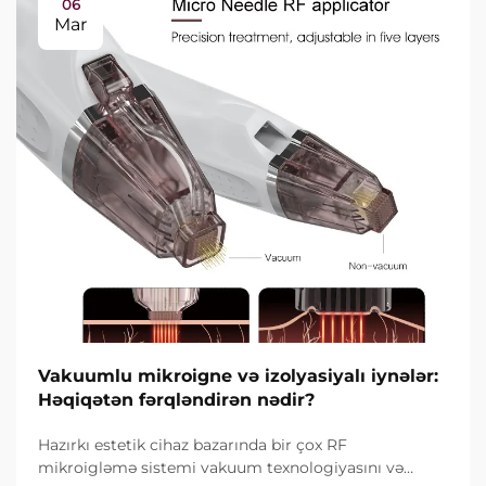
06
Mar
Vakuumlu mikroigne və izolyasiyalı iynələr:
Həqiqətən fərqləndirən nədir?
Hazırkı estetik cihaz bazarında bir çox RF
mikroigləmə sistemi vakuum texnologiyasını və