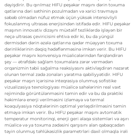
dəyişdirir. Bu qırılmaz HIFU peşəkar maşını dərin toxuma
qatlarına dəri səthinin pozulmadan və xarici travmaya
səbəb olmadan nüfuz etmək üçün yüksək intensivliyli
fokuslanmış ultrasəs enerjisindən istifadə edir. HIFU peşəkar
maşının innovativ dizaynı müxtəlif tezliklərdə işləyən bir
neçə ultrasəs çeviricisini ehtiva edir ki, bu da yüngül
dermisdən dərin əzələ qatlarına qədər müəyyən toxuma
dərinliklərinin dəqiq hədəflənməsinə imkan verir. Bu HIFU
peşəkar maşını konvensiya müalicələrindən fərqləndirən
şey — ətrafdakı sağlam toxumalara zərər vermədən
orqanizmin təbii sağalma reaksiyasını aktivləşdirən nəzarət
olunan termal zədə zonaları yaratma qabiliyyətidir. HIFU
peşəkar maşın içərisinə inteqrasiya olunmuş sofistike
vizualizasiya texnologiyası müalicə sahələrinin real vaxt
rejimində görüntülənməsini təmin edir və bu da praktiki
həkimlərə enerji verilməsini izləməyə və termal
koaqulyasiya nöqtələrinin optimal yerləşdirilməsini təmin
etməyə imkan verir. Bu HIFU peşəkar maşını avtomatik
temperatur monitorinqi, enerji geri əlaqə sistemləri və aşırı
müalicə və ya toxuma zədəsini qarşısını alan qabaqcadan
təyin olunmuş təhlükəsizlik parametrləri daxil olmaqla irəli