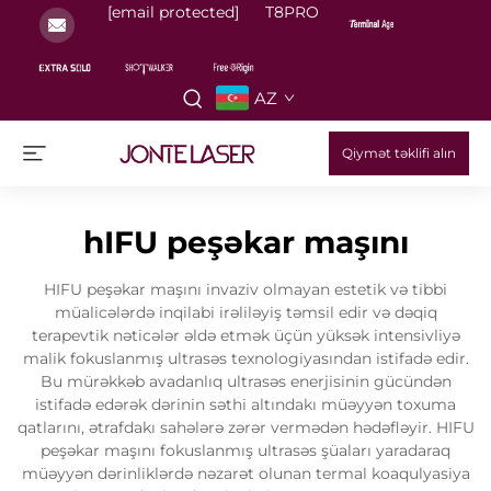
[email protected]
T8PRO
AZ
Qiymət təklifi alın
hIFU peşəkar maşını
HIFU peşəkar maşını invaziv olmayan estetik və tibbi
müalicələrdə inqilabi irəliləyiş təmsil edir və dəqiq
terapevtik nəticələr əldə etmək üçün yüksək intensivliyə
malik fokuslanmış ultrasəs texnologiyasından istifadə edir.
Bu mürəkkəb avadanlıq ultrasəs enerjisinin gücündən
istifadə edərək dərinin səthi altındakı müəyyən toxuma
qatlarını, ətrafdakı sahələrə zərər vermədən hədəfləyir. HIFU
peşəkar maşını fokuslanmış ultrasəs şüaları yaradaraq
müəyyən dərinliklərdə nəzarət olunan termal koaqulyasiya