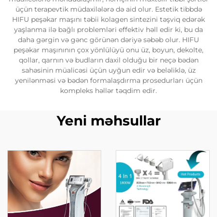
üçün terapevtik müdaxilələrə də aid olur. Estetik tibbdə
HIFU peşəkar maşını təbii kolagen sintezini təşviq edərək
yaşlanma ilə bağlı problemləri effektiv həll edir ki, bu da
daha gərgin və gənc görünən dəriyə səbəb olur. HIFU
peşəkar maşınının çox yönlülüyü onu üz, boyun, dekolte,
qollar, qarnın və budların daxil olduğu bir neçə bədən
sahəsinin müalicəsi üçün uyğun edir və beləliklə, üz
yenilənməsi və bədən formalaşdırma prosedurları üçün
kompleks həllər təqdim edir.
Yeni məhsullar