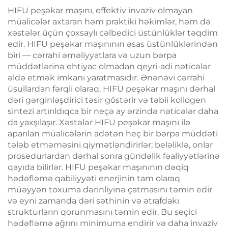
Zəiflətmə Maşını
və Gərginləşdirilməsi,
HIFU peşəkar maşını, effektiv invaziv olmayan
Üzün Radiofrekvanslı
müalicələr axtaran həm praktiki həkimlər, həm də
Emalı, Çəki Itirmə və
xəstələr üçün çoxsaylı cəlbedici üstünlüklər təqdim
Bədənin İncələnməsi
edir. HIFU peşəkar maşınının əsas üstünlüklərindən
biri — cərrahi əməliyyatlara və uzun bərpa
müddətlərinə ehtiyac olmadan qeyri-adi nəticələr
əldə etmək imkanı yaratmasıdır. Ənənəvi cərrahi
üsullardan fərqli olaraq, HIFU peşəkar maşını dərhal
dəri gərginləşdirici təsir göstərir və təbii kollogen
sintezi artırıldıqca bir neçə ay ərzində nəticələr daha
da yaxşılaşır. Xəstələr HIFU peşəkar maşını ilə
aparılan müalicələrin adətən heç bir bərpa müddəti
tələb etməməsini qiymətləndirirlər; beləliklə, onlar
prosedurlardan dərhal sonra gündəlik fəaliyyətlərinə
qayıda bilirlər. HIFU peşəkar maşınının dəqiq
hədəfləmə qabiliyyəti enerjinin tam olaraq
müəyyən toxuma dərinliyinə çatmasını təmin edir
və eyni zamanda dəri səthinin və ətrafdakı
strukturların qorunmasını təmin edir. Bu seçici
hədəfləmə ağrını minimuma endirir və daha invaziv