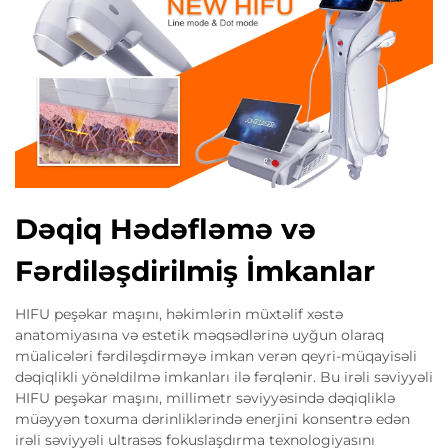
Dəqiq Hədəfləmə və
Fərdiləşdirilmiş İmkanlar
HIFU peşəkar maşını, həkimlərin müxtəlif xəstə
anatomiyasına və estetik məqsədlərinə uyğun olaraq
müalicələri fərdiləşdirməyə imkan verən qeyri-müqayisəli
dəqiqlikli yönəldilmə imkanları ilə fərqlənir. Bu irəli səviyyəli
HIFU peşəkar maşını, millimetr səviyyəsində dəqiqliklə
müəyyən toxuma dərinliklərində enerjini konsentrə edən
irəli səviyyəli ultrasəs fokuslaşdırma texnologiyasını