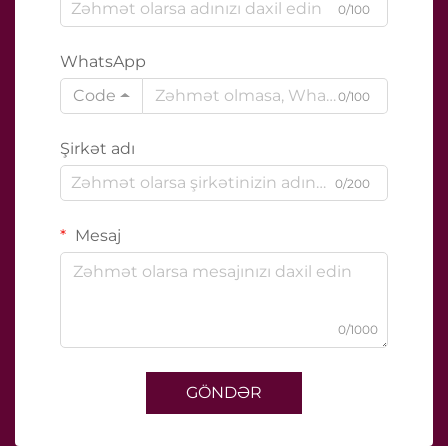
0/100
WhatsApp
Code
0/100
Şirkət adı
0/200
Mesaj
0/1000
GÖNDƏR