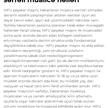
HIFU peşəkar maşını, təkrarlanan müalicə xərcləri olmadan
davamlı estetik yaxşılaşmalar axtaran xəstələr üçün əla
dəyər təmin edən, qeyri-adi uzunmüddətli nəticələr verir.
Tezliklə təkrarlanan saxlama seansları tələb edən müvəqqəti
həllərdən fərqli olaraq, HIFU peşəkar maşını ilk müalicədən
sonra aylar ərzində davam edən kollegen istehsalının
artırılması vasitəsilə dərinin strukturunda fundamental
dəyişikliklərə səbəb olur. HIFU peşəkar maşını ilə əldə edilən
nəticələrin davamlılığı, yeni struktural zülalların
yaradılmasına səbəb olan neokollegenogenezin
aktivləşdirilməsindən irəli gəlir; bu da dərinin möhkəmliyini,
elastikliyini və teksturasını təbii şəkildə vaxt keçdikcə bərpa
edir. Klinik tədqiqatlar göstərir ki, HIFU peşəkar maşını ilə
aparılan müalicələrin nəticələri 12–18 ay və ya daha uzun
müddət ərzində davam edə bilər; bu müddət yaş, dəri
vəziyyəti və həyat tərzi kimi fərdi amillərdən asılıdır. HIFU
peşəkar maşınının sərfəliyi, təkrarlanan inyeksiya
müalicələri və ya cərrahi əməliyyatlar kimi alternativ
üsullarla oxşar nəticələr əldə etmək üçün tələb olunan
ümumi investisiya ilə müqayisə edildikdə aydın olur. HIFU