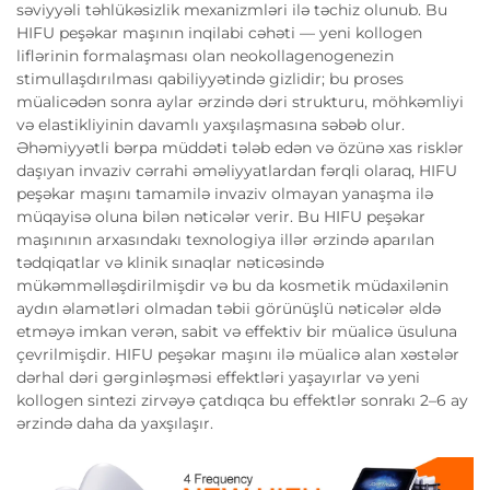
səviyyəli təhlükəsizlik mexanizmləri ilə təchiz olunub. Bu
HIFU peşəkar maşının inqilabi cəhəti — yeni kollogen
liflərinin formalaşması olan neokollagenogenezin
stimullaşdırılması qabiliyyətində gizlidir; bu proses
müalicədən sonra aylar ərzində dəri strukturu, möhkəmliyi
və elastikliyinin davamlı yaxşılaşmasına səbəb olur.
Əhəmiyyətli bərpa müddəti tələb edən və özünə xas risklər
daşıyan invaziv cərrahi əməliyyatlardan fərqli olaraq, HIFU
peşəkar maşını tamamilə invaziv olmayan yanaşma ilə
müqayisə oluna bilən nəticələr verir. Bu HIFU peşəkar
maşınının arxasındakı texnologiya illər ərzində aparılan
tədqiqatlar və klinik sınaqlar nəticəsində
mükəmməlləşdirilmişdir və bu da kosmetik müdaxilənin
aydın əlamətləri olmadan təbii görünüşlü nəticələr əldə
etməyə imkan verən, sabit və effektiv bir müalicə üsuluna
çevrilmişdir. HIFU peşəkar maşını ilə müalicə alan xəstələr
dərhal dəri gərginləşməsi effektləri yaşayırlar və yeni
kollogen sintezi zirvəyə çatdıqca bu effektlər sonrakı 2–6 ay
ərzində daha da yaxşılaşır.