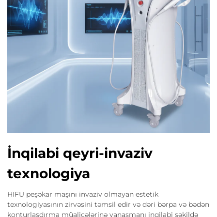
İnqilabi qeyri-invaziv
texnologiya
HIFU peşəkar maşını invaziv olmayan estetik
texnologiyasının zirvəsini təmsil edir və dəri bərpa və bədən
konturlaşdırma müalicələrinə yanaşmanı inqilabi şəkildə