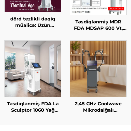
dörd tezlikli dəqiq
Təsdiqlənmiş MDR
müalicə: Üzün
FDA MDSAP 600 Vt,
qaldırılması, dərinin
1200 Vt, 1800 Vt, 3000
gərginləşdirilməsi,
Vt, 4-in-1 əvəz edilə
bədənin
bilən nöqtələr ilə 755
formalaşdırılması, son
nm, 808 nm, 940 nm,
yaş HIFU maşını
1064 nm diod laser saç
çıxarma maşını
Təsdiqlənmiş FDA La
2,45 GHz Coolwave
Sculptor 1060 Yağ
Mikrodalğalı
Azaltma, Sellülit, 1060
İncələnmə Maşını:
nm Diod Laser Bədən
Sellülit Azaldılması,
Forması Yaradan
Dərinin Qaldırılması