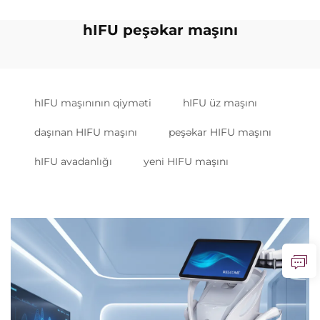
hIFU peşəkar maşını
hIFU maşınının qiyməti
hIFU üz maşını
daşınan HIFU maşını
peşəkar HIFU maşını
hIFU avadanlığı
yeni HIFU maşını