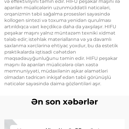
və effektivliyini təmin edir. HIFU peşəkar maşını ilə
aparılan müalicələrin uzunmüddətli nəticələri,
orqanizmin təbii sağalma prosesləri sayəsində
kollogen sintezi və toxuma yenidən qurulması
artırıldıqca vaxt keçdikcə daha da yaxşılaşır. HIFU
peşəkar maşını yalnız müntəzəm texniki xidmət
tələb edir; istehlak materiallarına və ya davamlı
saxlanma xərclərinə ehtiyac yoxdur, bu da estetik
praktikalarda iqtisadi cəhətdən
məqsədəuyğunluğunu təmin edir. HIFU peşəkar
maşını ilə aparılan müalicələrə olan xəstə
memnuniyyəti, müdaxilənin aşkar əlamətləri
olmadan tədricən inkişaf edən təbii görünüşlü
nəticələr sayəsində daima gözləntiləri aşır.
Ən son xəbərlər