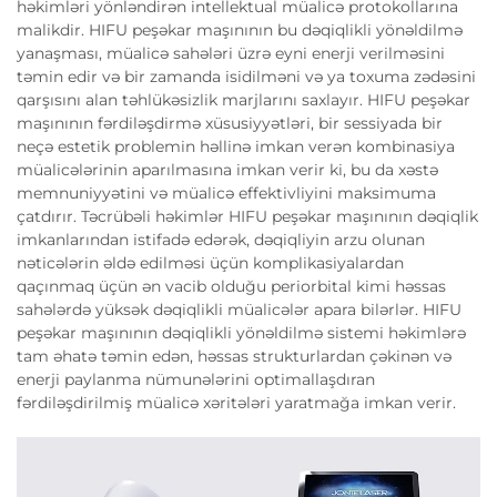
həkimləri yönləndirən intellektual müalicə protokollarına
malikdir. HIFU peşəkar maşınının bu dəqiqlikli yönəldilmə
yanaşması, müalicə sahələri üzrə eyni enerji verilməsini
təmin edir və bir zamanda isidilməni və ya toxuma zədəsini
qarşısını alan təhlükəsizlik marjlarını saxlayır. HIFU peşəkar
maşınının fərdiləşdirmə xüsusiyyətləri, bir sessiyada bir
neçə estetik problemin həllinə imkan verən kombinasiya
müalicələrinin aparılmasına imkan verir ki, bu da xəstə
memnuniyyətini və müalicə effektivliyini maksimuma
çatdırır. Təcrübəli həkimlər HIFU peşəkar maşınının dəqiqlik
imkanlarından istifadə edərək, dəqiqliyin arzu olunan
nəticələrin əldə edilməsi üçün komplikasiyalardan
qaçınmaq üçün ən vacib olduğu periorbital kimi həssas
sahələrdə yüksək dəqiqlikli müalicələr apara bilərlər. HIFU
peşəkar maşınının dəqiqlikli yönəldilmə sistemi həkimlərə
tam əhatə təmin edən, həssas strukturlardan çəkinən və
enerji paylanma nümunələrini optimallaşdıran
fərdiləşdirilmiş müalicə xəritələri yaratmağa imkan verir.