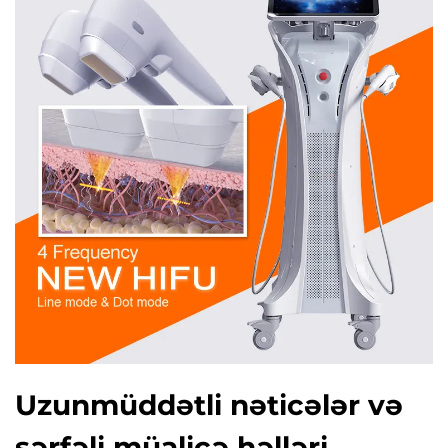
Uzunmüddətli nəticələr və
sərfəli müalicə həlləri