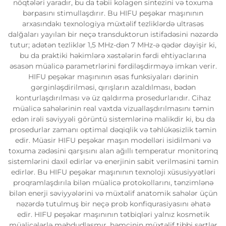
nöqtələri yaradır, bu da təbii kolagen sintezini və toxuma
bərpasını stimullaşdırır. Bu HIFU peşəkar maşınının
arxasındakı texnologiya müxtəlif tezliklərdə ultrasəs
dalğaları yayılan bir neçə transduktorun istifadəsini nəzərdə
tutur; adətən tezliklər 1,5 MHz-dən 7 MHz-ə qədər dəyişir ki,
bu da praktiki həkimlərə xəstələrin fərdi ehtiyaclarına
əsasən müalicə parametrlərini fərdiləşdirməyə imkan verir.
HIFU peşəkar maşınının əsas funksiyaları dərinin
gərginləşdirilməsi, qırışların azaldılması, bədən
konturlaşdırılması və üz qaldırma prosedurlarıdır. Cihaz
müalicə sahələrinin real vaxtda vizuallaşdırılmasını təmin
edən irəli səviyyəli görüntü sistemlərinə malikdir ki, bu da
prosedurlar zamanı optimal dəqiqlik və təhlükəsizlik təmin
edir. Müasir HIFU peşəkar maşın modelləri isidilməni və
toxuma zədəsini qarşısını alan ağıllı temperatur monitorinq
sistemlərini daxil edirlər və enerjinin sabit verilməsini təmin
edirlər. Bu HIFU peşəkar maşınının texnoloji xüsusiyyətləri
proqramlaşdırıla bilən müalicə protokollarını, tənzimlənə
bilən enerji səviyyələrini və müxtəlif anatomik sahələr üçün
nəzərdə tutulmuş bir neçə prob konfiqurasiyasını əhatə
edir. HIFU peşəkar maşınının tətbiqləri yalnız kosmetik
müalicələrlə məhdudlaşmır, həmçinin müxtəlif tibbi şərtlər