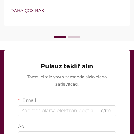
izolyasiyalı iynələri özündə birləşdirir. Lakin həqiqi
sual yalnız bu xüsusiyyətlərin mövcud olub-olmaması
DAHA ÇOX BAX
deyil, onların klinik müalicə zamanı necə dəqiq işlədiyi
ilə bağlıdır...
Pulsuz təklif alın
Təmsilçimiz yaxın zamanda sizlə əlaqə
saxlayacaq.
Email
0/100
Ad