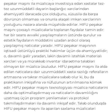
peşəkar maşını ilə müalicəyə investisiya edən xəstələr tez-
tez uzunmüddətli dəyərin başlanğıc xərclərindən
əhəmiyyətli dərəcədə çox olduğunu, xüsusilə də bərpa
dövrünün olmaması və onunla əlaqəli imkan xərclərinin
yoxluğunu nəzərə alanda müşahidə edirlər. HIFU peşəkar
maşını çoxsaylı müalicələrlə toplanan faydalar təmin edir:
hər bir seans əvvəlki yaxşılaşmaların üstündə qurulur və
estetik faydaların müddətini uzadan ardıcıl olaraq
yaxşılaşmış nəticələr yaradır. HIFU peşəkar maşınının
iqtisadi üstünlüyü praktiki həkimlər üçün də əhəmiyyətlidir;
o, davamlı gəlir yaradan, lakin davamlı istehlak materialı
xərcləri və ya mürəkkəb inventar idarəetmə tələbləri
olmayan bir müalicə üsuludur. HIFU peşəkar maşını ilə əldə
edilən nəticələrə dair uzunmüddətli xəstə razılığı referalların
artmasına və təkrar müalicələrə səbəb olur ki, bu da
praktikanın inkişafına və nüfuzunun artırılmasına kömək
edir. HIFU peşəkar maşını texnologiyası müalicə nəticələrini
daha da optimallaşdırmaq və nəticələrin davamlılığını
uzatmaq üçün proqram yeniləmələri və protokol
təkmilləşdirmələri ilə davamlı inkişaf edir. Tələb olunduqda
HIFU peşəkar maşını ilə aparılan saxlama müalicələri