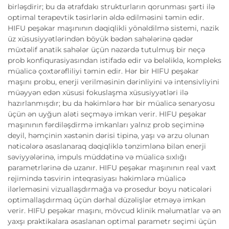
birləşdirir; bu da ətrafdakı strukturların qorunması şərti ilə
optimal terapevtik təsirlərin əldə edilməsini təmin edir.
HIFU peşəkar maşınının dəqiqlikli yönəldilmə sistemi, nazik
üz xüsusiyyətlərindən böyük bədən sahələrinə qədər
müxtəlif anatik sahələr üçün nəzərdə tutulmuş bir neçə
prob konfiqurasiyasından istifadə edir və beləliklə, kompleks
müalicə çoxtərəfliliyi təmin edir. Hər bir HIFU peşəkar
maşını probu, enerji verilməsinin dərinliyini və intensivliyini
müəyyən edən xüsusi fokuslaşma xüsusiyyətləri ilə
hazırlanmışdır; bu da həkimlərə hər bir müalicə senaryosu
üçün ən uyğun aləti seçməyə imkan verir. HIFU peşəkar
maşınının fərdiləşdirmə imkanları yalnız prob seçiminə
deyil, həmçinin xəstənin dərisi tipinə, yaşı və arzu olunan
nəticələrə əsaslanaraq dəqiqliklə tənzimlənə bilən enerji
səviyyələrinə, impuls müddətinə və müalicə sıxlığı
parametrlərinə də uzanır. HIFU peşəkar maşınının real vaxt
rejimində təsvirin inteqrasiyası həkimlərə müalicə
ilərleməsini vizuallaşdırmağa və prosedur boyu nəticələri
optimallaşdırmaq üçün dərhal düzəlişlər etməyə imkan
verir. HIFU peşəkar maşını, mövcud klinik məlumatlar və ən
yaxşı praktikalara əsaslanan optimal parametr seçimi üçün