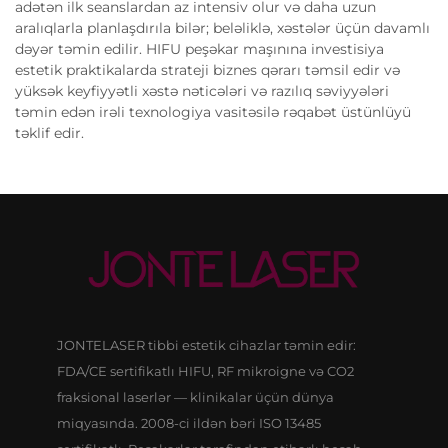
adətən ilk seanslardan az intensiv olur və daha uzun
aralıqlarla planlaşdırıla bilər; beləliklə, xəstələr üçün davamlı
dəyər təmin edilir. HIFU peşəkar maşınına investisiya
estetik praktikalarda strateji biznes qərarı təmsil edir və
yüksək keyfiyyətli xəstə nəticələri və razılıq səviyyələri
təmin edən irəli texnologiya vasitəsilə rəqabət üstünlüyü
təklif edir.
JONTELASER tibbi estetik cihazlar təmin edir:
FDA/CE sertifikatlı HIFU, RF mikroigne və CO2
fraksional laserlər — klinikalar üçün dünya
miqyasında. 2008-ci ildən bəri ISO 13485