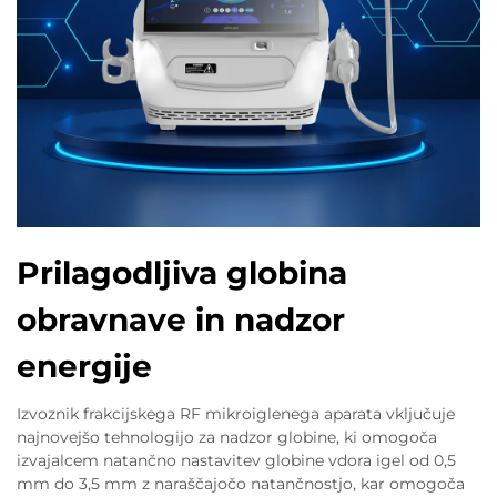
Prilagodljiva globina
obravnave in nadzor
energije
Izvoznik frakcijskega RF mikroiglenega aparata vključuje
najnovejšo tehnologijo za nadzor globine, ki omogoča
izvajalcem natančno nastavitev globine vdora igel od 0,5
mm do 3,5 mm z naraščajočo natančnostjo, kar omogoča