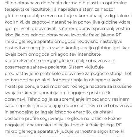
ciljno obravnavo določenih dermalnih plasti za optimalne
terapevtske rezultate. Ta napreden sistem za nadzor
globine uporablja servo-motorje v kombinaciji z digitalnimi
kodirniki, da zagotovi natančne in ponovljive globine vdora
igel pri vseh obravnavah, s čimer odpravi spremenljivost in
izboljša doslednost obravnave. Izvoznik frakcijskega RF
mikroiglenega aparata omogoča neodvisno nastavljive
nastavitve energije za vsako konfiguracijo globine igel, kar
izvajalcem omogoča prilagoditev intenzitete
radiofrekvenčne energije glede na cilje obravnave in
posamezne zahteve pacienta. Sistem vključuje
prednastavljene protokole obravnave za pogoste stanja, kot
so brazgotine po akni, fotoostarjanje in ohlapnost kože,
hkrati pa ponuja tudi možnost ročnega nadzora za izkušene
izvajalce, ki raje uporabljajo prilagojene pristope k
obravnavi. Tehnologija za spremljanje impedanc v realnem
času neprekinjeno ocenjuje odpornost tkiva med obravnavo
in samodejno prilagaja izhodno energijo, da ohrani
dosledne profile segrevanja ne glede na različne kožne
pogoje ali anatomsko lokacijo. Izvoznik frakcijskega RF
mikroiglenega aparata vključuje varnostne algoritme, ki