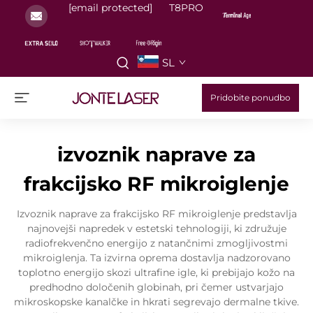
[email protected]
T8PRO
SL
Pridobite ponudbo
izvoznik naprave za
frakcijsko RF mikroiglenje
Izvoznik naprave za frakcijsko RF mikroiglenje predstavlja
najnovejši napredek v estetski tehnologiji, ki združuje
radiofrekvenčno energijo z natančnimi zmogljivostmi
mikroiglenja. Ta izvirna oprema dostavlja nadzorovano
toplotno energijo skozi ultrafine igle, ki prebijajo kožo na
predhodno določenih globinah, pri čemer ustvarjajo
mikroskopske kanalčke in hkrati segrevajo dermalne tkive.