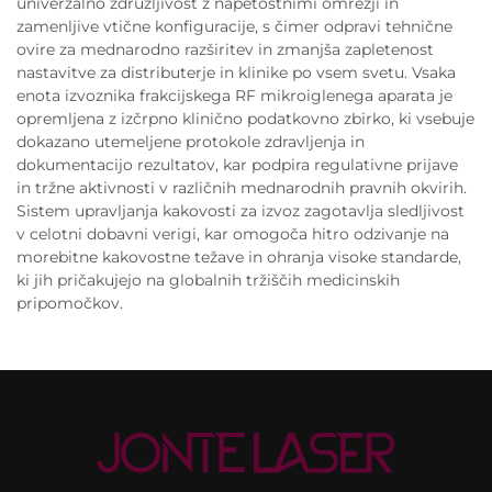
univerzalno združljivost z napetostnimi omrežji in
zamenljive vtične konfiguracije, s čimer odpravi tehnične
ovire za mednarodno razširitev in zmanjša zapletenost
nastavitve za distributerje in klinike po vsem svetu. Vsaka
enota izvoznika frakcijskega RF mikroiglenega aparata je
opremljena z izčrpno klinično podatkovno zbirko, ki vsebuje
dokazano utemeljene protokole zdravljenja in
dokumentacijo rezultatov, kar podpira regulativne prijave
in tržne aktivnosti v različnih mednarodnih pravnih okvirih.
Sistem upravljanja kakovosti za izvoz zagotavlja sledljivost
v celotni dobavni verigi, kar omogoča hitro odzivanje na
morebitne kakovostne težave in ohranja visoke standarde,
ki jih pričakujejo na globalnih tržiščih medicinskih
pripomočkov.