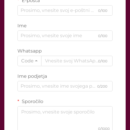
E-pošta
0/100
Ime
0/100
Whatsapp
Code
0/100
Ime podjetja
0/200
Sporočilo
0/1000