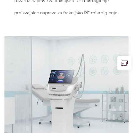
tovarna naprave za frakcijsko RF mikroiglenje
proizvajalec naprave za frakcijsko RF mikroiglenje