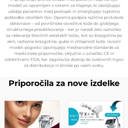
modeli so opremljeni s sistemi za hlajenje, ki izboljšujejo
udobje pacientov med postopki in zmanjšujejo toplotno
poškodbo okoliških tkiv. Oprema podpira različne protokole
obravnave – od površinske osvežitve kože do globljega
strukturnega preoblikovanja – kar jo naredi zelo raznoliko
za reševanje številnih estetskih težav, kot so brazgotine po
akni, raztezne brazgotine, gube in ohlapnost kože. Izvozni
modeli pogosto izpolnjujejo mednarodne standarde za
medicinske pripomočke, vključno z označbo CE in
odobritvami FDA, kar zagotavlja dostop do svetovnih trgov
za distributerje in klinike po vsem svetu.
Priporočila za nove izdelke