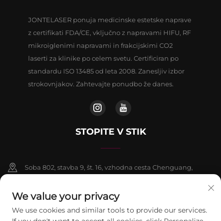
JONTELASER ponuja medicinske estetske naprave
z certifikati FDA/CE, vključno z napravami HIFU, RF
mikroiglenimi napravami in frakcijskimi CO2
laserti za klinike po celem svetu. Certificiran po
standardu ISO 13485 od leta 2008. Zanesljiv izbor
strokovnjakov. Zahtevajte ponudbo že danes.
STOPITE V STIK
Soba 802, stavba 9, št. 16, vzhodna cesta Chenguang,
okrožje Fangshan, Peking
We value your privacy
+86-13911459627
We use cookies and similar tools to provide our services.