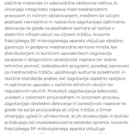
zaščitne materiale in udarozdržne oblikovne rešitve, ki
ohranjajo integriteto naprave med mednarodnim
prevozom in ročnim obratovanjem, medtem ko izčrpni
postopki namestitve in nastavitve zagotavljajo optimalno
delovanje ne glede na podnebne razmere ali razlike v
električni infrastrukturi na ciljnem tržišču. Izvoznik
frakcijskega RF mikroiglenega aparata vključuje obsežno
garancijo in podporo mednarodne servisne mreže, kar
distributerjem in končnim uporabnikom zagotavlja
zaupanje v dolgoročno zanesljivost naprave ter stalno
tehnično pomoč. Izobraževalni programi, posebej zasnovani
za mednarodna tržišča, upoštevajo kulturne posebnosti in
različne standarde prakse, kar zagotavlja uspešno vpeljavo
in optimalno uporabo v različnih kliničnih okoljih ter
regulativnih okvirih. Protokoli zagotavljanja kakovosti,
uvedeni v celotnem proizvodnem in izvoznem procesu,
zagotavljajo dosledno delovanje in zanesljivost naprave ne
glede na serijo proizvodnje ali ciljno tržišče, s čimer
ohranjajo ugled in učinkovitost, ki jih strokovnjaki in bolniki
pričakujejo od visokokakovostne estetske opreme. Izvoznik
frakcijskega RF mikroiglenega aparata vključuje