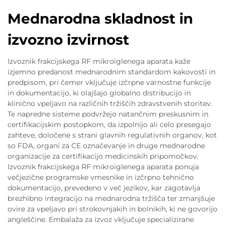
Mednarodna skladnost in
izvozno izvirnost
Izvoznik frakcijskega RF mikroiglenega aparata kaže
izjemno predanost mednarodnim standardom kakovosti in
predpisom, pri čemer vključuje izčrpne varnostne funkcije
in dokumentacijo, ki olajšajo globalno distribucijo in
klinično vpeljavo na različnih tržiščih zdravstvenih storitev.
Te napredne sisteme podvržejo natančnim preskusnim in
certifikacijskim postopkom, da izpolnijo ali celo presegajo
zahteve, določene s strani glavnih regulativnih organov, kot
so FDA, organi za CE označevanje in druge mednarodne
organizacije za certifikacijo medicinskih pripomočkov.
Izvoznik frakcijskega RF mikroiglenega aparata ponuja
večjezične programske vmesnike in izčrpno tehnično
dokumentacijo, prevedeno v več jezikov, kar zagotavlja
brezhibno integracijo na mednarodna tržišča ter zmanjšuje
ovire za vpeljavo pri strokovnjakih in bolnikih, ki ne govorijo
angleščine. Embalaža za izvoz vključuje specializirane