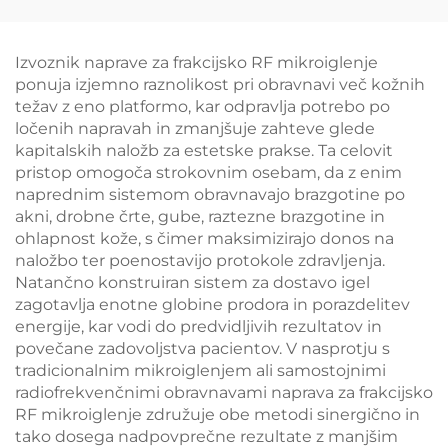
maščobe in celulita z
diodnim laserjem 1060
nm za oblikovanje
Izvoznik naprave za frakcijsko RF mikroiglenje
telesa in izgubo teže
ponuja izjemno raznolikost pri obravnavi več kožnih
težav z eno platformo, kar odpravlja potrebo po
ločenih napravah in zmanjšuje zahteve glede
kapitalskih naložb za estetske prakse. Ta celovit
pristop omogoča strokovnim osebam, da z enim
naprednim sistemom obravnavajo brazgotine po
akni, drobne črte, gube, raztezne brazgotine in
ohlapnost kože, s čimer maksimizirajo donos na
naložbo ter poenostavijo protokole zdravljenja.
Natančno konstruiran sistem za dostavo igel
zagotavlja enotne globine prodora in porazdelitev
energije, kar vodi do predvidljivih rezultatov in
povečane zadovoljstva pacientov. V nasprotju s
tradicionalnim mikroiglenjem ali samostojnimi
radiofrekvenčnimi obravnavami naprava za frakcijsko
RF mikroiglenje združuje obe metodi sinergično in
tako dosega nadpovprečne rezultate z manjšim