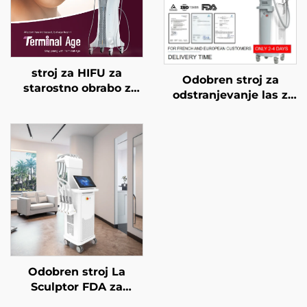
stroj za HIFU za
Odobren stroj za
starostno obrabo z
odstranjevanje las z
natančnim
diodnim laserjem FDA,
zdravljenjem na 4
MDR, MDSAP, 600 W,
frekvencah,
1200 W, 1800 W, 3000
dvigovanje obraza,
W, 4 v 1 z zamenljivimi
napenjanje kože in
glavami, valovne
modeliranje telesa
dolžine 755 nm, 808
nm, 940 nm, 1064 nm
Odobren stroj La
Sculptor FDA za
zmanjševanje