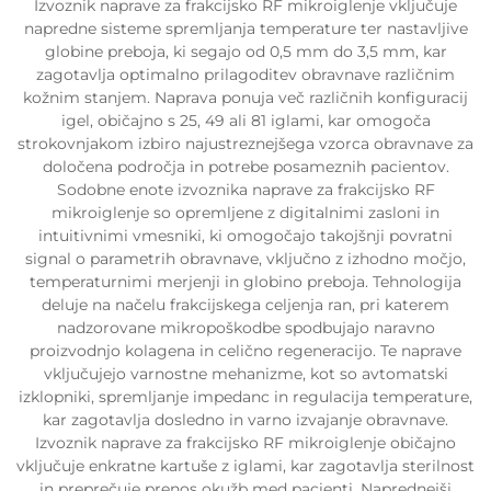
Izvoznik naprave za frakcijsko RF mikroiglenje vključuje
napredne sisteme spremljanja temperature ter nastavljive
globine preboja, ki segajo od 0,5 mm do 3,5 mm, kar
zagotavlja optimalno prilagoditev obravnave različnim
kožnim stanjem. Naprava ponuja več različnih konfiguracij
igel, običajno s 25, 49 ali 81 iglami, kar omogoča
strokovnjakom izbiro najustreznejšega vzorca obravnave za
določena področja in potrebe posameznih pacientov.
Sodobne enote izvoznika naprave za frakcijsko RF
mikroiglenje so opremljene z digitalnimi zasloni in
intuitivnimi vmesniki, ki omogočajo takojšnji povratni
signal o parametrih obravnave, vključno z izhodno močjo,
temperaturnimi merjenji in globino preboja. Tehnologija
deluje na načelu frakcijskega celjenja ran, pri katerem
nadzorovane mikropoškodbe spodbujajo naravno
proizvodnjo kolagena in celično regeneracijo. Te naprave
vključujejo varnostne mehanizme, kot so avtomatski
izklopniki, spremljanje impedanc in regulacija temperature,
kar zagotavlja dosledno in varno izvajanje obravnave.
Izvoznik naprave za frakcijsko RF mikroiglenje običajno
vključuje enkratne kartuše z iglami, kar zagotavlja sterilnost
in preprečuje prenos okužb med pacienti. Naprednejši