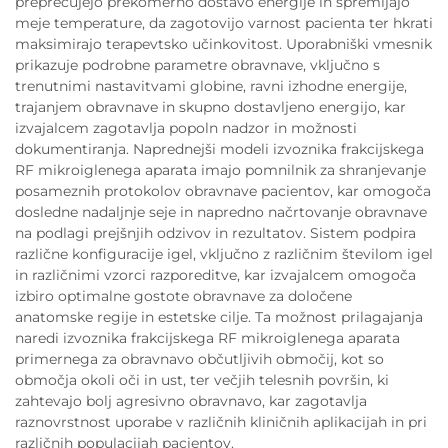
preprečujejo prekomerno dostavo energije in spremljajo
meje temperature, da zagotovijo varnost pacienta ter hkrati
maksimirajo terapevtsko učinkovitost. Uporabniški vmesnik
prikazuje podrobne parametre obravnave, vključno s
trenutnimi nastavitvami globine, ravni izhodne energije,
trajanjem obravnave in skupno dostavljeno energijo, kar
izvajalcem zagotavlja popoln nadzor in možnosti
dokumentiranja. Naprednejši modeli izvoznika frakcijskega
RF mikroiglenega aparata imajo pomnilnik za shranjevanje
posameznih protokolov obravnave pacientov, kar omogoča
dosledne nadaljnje seje in napredno načrtovanje obravnave
na podlagi prejšnjih odzivov in rezultatov. Sistem podpira
različne konfiguracije igel, vključno z različnim številom igel
in različnimi vzorci razporeditve, kar izvajalcem omogoča
izbiro optimalne gostote obravnave za določene
anatomske regije in estetske cilje. Ta možnost prilagajanja
naredi izvoznika frakcijskega RF mikroiglenega aparata
primernega za obravnavo občutljivih območij, kot so
območja okoli oči in ust, ter večjih telesnih površin, ki
zahtevajo bolj agresivno obravnavo, kar zagotavlja
raznovrstnost uporabe v različnih kliničnih aplikacijah in pri
različnih populacijah pacientov.