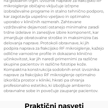
na globalnih trgih. Izvoznik naprave za frakcijsko RF
mikroiglenje običajno vključuje izčrpne
izobraževalne programe in stalno tehnično podporo,
kar zagotavlja uspešno vpeljavo in optimalno
uporabo v kliničnih razmerah. Zahtevane
vzdrževalne dejavnosti ostanejo minimalne zaradi
trdne izdelave in zanesljive izbire komponent, kar
zmanjšuje obratovalne stroške in maksimizira čas
delovanja naprave. Protokoli obravnave, ki jih
podpira naprava za frakcijsko RF mikroiglenje, kažejo
odlične varnostne profile in dokazano klinično
učinkovitost, kar jih naredi primernimi za različne
skupine pacientov in različne fototipe kože.
Kompaktna konstrukcija sodobnih enot izvoznika
naprave za frakcijsko RF mikroiglenje optimalno
izkorišča prostor v kliniki, hkrati pa ohranja
profesionalno estetiko, ki izboljšuje ambiento
obravnalne sobe in povečuje zaupanje pacientov.
Praktični nasveti