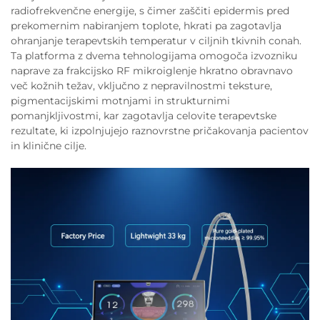
radiofrekvenčne energije, s čimer zaščiti epidermis pred
prekomernim nabiranjem toplote, hkrati pa zagotavlja
ohranjanje terapevtskih temperatur v ciljnih tkivnih conah.
Ta platforma z dvema tehnologijama omogoča izvozniku
naprave za frakcijsko RF mikroiglenje hkratno obravnavo
več kožnih težav, vključno z nepravilnostmi teksture,
pigmentacijskimi motnjami in strukturnimi
pomanjkljivostmi, kar zagotavlja celovite terapevtske
rezultate, ki izpolnjujejo raznovrstne pričakovanja pacientov
in klinične cilje.