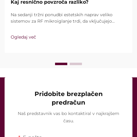
Kaj resnično povzroča razliko?
Na sedanji tržni ponudbi estetskih naprav veliko
sistemov za RF mikroiglanje trdi, da vključujejo
vakuumsko tehnologijo in izolirane igle. Ključno
vprašanje pa ni le, ali te funkcije sploh obstajajo,
Ogledaj več
temveč kako natančno delujejo med kliničnim
zdravljenjem ...
Pridobite brezplačen
predračun
Naš predstavnik vas bo kontaktiral v najkrajšem
času.