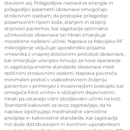
številom sej. Prilagodljive nastavitve energije in
prilagodljivi parametri obravnave omogočajo
strokovnim osebam, da postopke prilagodijo
posameznim tipom kože, stanjem in stopnji
strpnosti pacientov, kar zagotavlja optimalno
učinkovitost obravnave ter hkrati zmanjšuje
morebitne neželeni učinki. Naprava za frakcijsko RF
mikroiglenje vključuje uporabniško prijazna
vmesnika z vnaprej določenimi protokoli obravnave,
kar zmanjšuje učenjsko krivuljo za nove operaterje
in zagotavlja enotne standarde obravnave med
različnimi strokovnimi osebmi. Naprava povzroča
minimalen prekid v vsakodnevnem življenju
pacientov v primerjavi z invazivnejšimi postopki, kar
omogoča hitro vrnitev k običajnim dejavnostim,
hkrati pa ostanejo vidni izboljševalni učinki na koži.
Standardi kakovosti za izvoz zagotavljajo, da te
naprave izpolnjujejo mednarodne varnostne
predpise in kakovostne standarde, kar zagotavlja
mir duše distributerjem in končnim uporabnikom