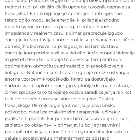
optimalno prenos energije ter ohranja biokompatibilnost in
trajnost tudi pri daljših ciklih uporabe. Izvoznik naprave za
frakcijsko RF mikroiglenje je opremljen z inteligentno
tehnologijo modulacije energije, ki prilagaja izhodno
radiofrekvenčno moč na podlagi meritve tkanske
impedance v realnem času, s čimer preprečuje izgubo
energije in zagotavlja enotne profile segrevanja na različnih
območjih obravnave. Ta prilagodljivi sistem dostave
energije kompenzira razlike v debelini kože, stopnji hidracije
in gostoti tkiva ter ohranja terapevtske temperature v
optimalnem območju za stimulacijo in preoblikovanje
kolagena. Natančno konstruirane iglenje mreže ustvarjajo
enotne vzorce mikropoškodb, hkrati pa dostavljajo
nadzorovano toplotno energijo v globlje dermalne plasti, s
čimer sprožijo tako takojšnje odzive zaradi celjenja ran kot
tudi dolgoročne procese sinteze kolagena. Pristop
frakcijskega RF mikroiglenja zmanjšuje površinsko
poškodbo, hkrati pa maksimizira terapevtski učinek v
podkožnih plasteh, kar pomeni hitrejše okrevanje in manj
zapletov po obravnavi v primerjavi z bolj agresivnimi
postopki obnavljanja površine. Integrirani hladilni sistem
deluje v sodelovanju z mehanizmom za dostavo