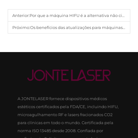
Anterior:
Por que a máquina HIFU é a alternativa não cirúrgica definitiva ao lifting facial.
Próximo:
Os benefícios das atualizações para máquinas HIFU 7D e 9D no modelamento corporal completo.
A JONTELASER fornece dispositivos médicos
estéticos certificados pela FDA/CE, incluindo HIFU,
microagulhamento RF e lasers fracionados CO2
para clínicas em todo o mundo. Certificada pela
norma ISO 13485 desde 2008. Confiada por