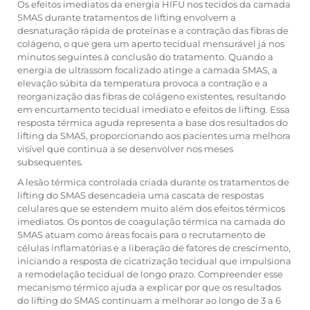
Os efeitos imediatos da energia HIFU nos tecidos da camada
SMAS durante tratamentos de lifting envolvem a
desnaturação rápida de proteínas e a contração das fibras de
colágeno, o que gera um aperto tecidual mensurável já nos
minutos seguintes à conclusão do tratamento. Quando a
energia de ultrassom focalizado atinge a camada SMAS, a
elevação súbita da temperatura provoca a contração e a
reorganização das fibras de colágeno existentes, resultando
em encurtamento tecidual imediato e efeitos de lifting. Essa
resposta térmica aguda representa a base dos resultados do
lifting da SMAS, proporcionando aos pacientes uma melhora
visível que continua a se desenvolver nos meses
subsequentes.
A lesão térmica controlada criada durante os tratamentos de
lifting do SMAS desencadeia uma cascata de respostas
celulares que se estendem muito além dos efeitos térmicos
imediatos. Os pontos de coagulação térmica na camada do
SMAS atuam como áreas focais para o recrutamento de
células inflamatórias e a liberação de fatores de crescimento,
iniciando a resposta de cicatrização tecidual que impulsiona
a remodelação tecidual de longo prazo. Compreender esse
mecanismo térmico ajuda a explicar por que os resultados
do lifting do SMAS continuam a melhorar ao longo de 3 a 6