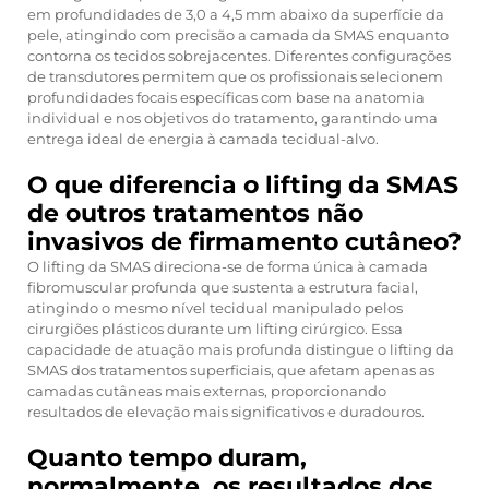
em profundidades de 3,0 a 4,5 mm abaixo da superfície da
pele, atingindo com precisão a camada da SMAS enquanto
contorna os tecidos sobrejacentes. Diferentes configurações
de transdutores permitem que os profissionais selecionem
profundidades focais específicas com base na anatomia
individual e nos objetivos do tratamento, garantindo uma
entrega ideal de energia à camada tecidual-alvo.
O que diferencia o lifting da SMAS
de outros tratamentos não
invasivos de firmamento cutâneo?
O lifting da SMAS direciona-se de forma única à camada
fibromuscular profunda que sustenta a estrutura facial,
atingindo o mesmo nível tecidual manipulado pelos
cirurgiões plásticos durante um lifting cirúrgico. Essa
capacidade de atuação mais profunda distingue o lifting da
SMAS dos tratamentos superficiais, que afetam apenas as
camadas cutâneas mais externas, proporcionando
resultados de elevação mais significativos e duradouros.
Quanto tempo duram,
normalmente, os resultados dos