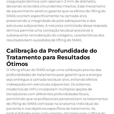
coagulação térmica com apenas 1–2 mm de diâmetro,
deixando os tecidos circundantes intactos. Esse mecanismo
de aquecimento seletivo garante que os efeitos de lifting do
SMAS ocorram especificamente na camada-alvo,
preservando a integridade da pele sobrejacente e das
estruturas subjacentes. A natureza controlada dessa resposta
térmica permite uma contração tecidual previsível e
subsequente remodelação do colágeno, características dos
resultados bem-sucedidos de lifting do SMAS.
Calibração da Profundidade do
Tratamento para Resultados
Ótimos
O lifting eficaz do SMAS exige uma calibração precisa das
profundidades de tratamento para garantir que a energia
seja entregue à camada tecidual-alvo, evitando efeitos
indesejados em estruturas adjacentes. Os sistemas
modernos de HIFU incorporam múltiplas opções de
transdutores com diferentes profundidades focais,
permitindo que os profissionais personalizem os tratamentos
de lifting do SMAS com base na anatomia individual do
paciente e nos objetivos específicos do tratamento. As
profundidades mais comumente utilizadas para o lifting do