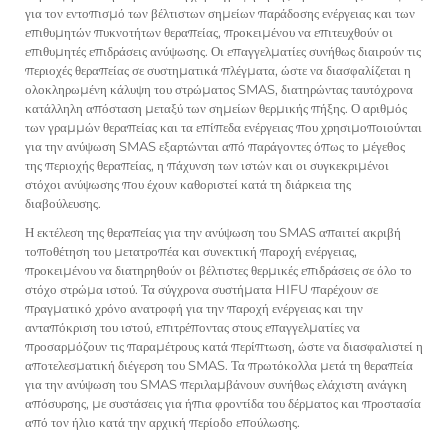
για τον εντοπισμό των βέλτιστων σημείων παράδοσης ενέργειας και των
επιθυμητών πυκνοτήτων θεραπείας, προκειμένου να επιτευχθούν οι
επιθυμητές επιδράσεις ανύψωσης. Οι επαγγελματίες συνήθως διαιρούν τις
περιοχές θεραπείας σε συστηματικά πλέγματα, ώστε να διασφαλίζεται η
ολοκληρωμένη κάλυψη του στρώματος SMAS, διατηρώντας ταυτόχρονα
κατάλληλη απόσταση μεταξύ των σημείων θερμικής πήξης. Ο αριθμός
των γραμμών θεραπείας και τα επίπεδα ενέργειας που χρησιμοποιούνται
για την ανύψωση SMAS εξαρτώνται από παράγοντες όπως το μέγεθος
της περιοχής θεραπείας, η πάχυνση των ιστών και οι συγκεκριμένοι
στόχοι ανύψωσης που έχουν καθοριστεί κατά τη διάρκεια της
διαβούλευσης.
Η εκτέλεση της θεραπείας για την ανύψωση του SMAS απαιτεί ακριβή
τοποθέτηση του μετατροπέα και συνεκτική παροχή ενέργειας,
προκειμένου να διατηρηθούν οι βέλτιστες θερμικές επιδράσεις σε όλο το
στόχο στρώμα ιστού. Τα σύγχρονα συστήματα HIFU παρέχουν σε
πραγματικό χρόνο ανατροφή για την παροχή ενέργειας και την
ανταπόκριση του ιστού, επιτρέποντας στους επαγγελματίες να
προσαρμόζουν τις παραμέτρους κατά περίπτωση, ώστε να διασφαλιστεί η
αποτελεσματική διέγερση του SMAS. Τα πρωτόκολλα μετά τη θεραπεία
για την ανύψωση του SMAS περιλαμβάνουν συνήθως ελάχιστη ανάγκη
απόσυρσης, με συστάσεις για ήπια φροντίδα του δέρματος και προστασία
από τον ήλιο κατά την αρχική περίοδο επούλωσης.