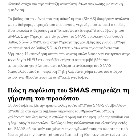
ιδανικό στόχο για την επίτευξη αποτελεσμάτων ανύψωσης με φυσική
εμφάνιση.
Το βάθος και το πάχος του επιμυϊκού υμένα (SMAS) διαφέρουν ανάλογα
με τις διάφορες περιοχές του προσώπου, γεγονός που απαιτεί ακριβείς
πρωτοκόλλα στόχευσης για αποτελεσματικές θεραπείες ανύψωσης του
SMAS. Στην περιοχή των μάγουλων, το SMAS βρίσκεται συνήθως σε
βάθος 3,5–4,5 mm, ενώ στην περιοχή της γραμμής της γνάθου μπορεί
να εντοπιστεί σε βάθος 3,0–4,0 mm κάτω από την επιφάνεια του
δέρματος. Η κατανόηση αυτών των ανατομικών διαφορών επιτρέπει στην
τεχνολογία HIFU να παραδίδει ενέργεια στα ακριβή βάθη που
απαιτούνται για βέλτιστα αποτελέσματα ανύψωσης του SMAS,
διασφαλίζοντας ότι η θερμική πήξη λαμβάνει χώρα εντός του στόχου
ιστού, ενώ προστατεύονται οι επικείμενες δομές.
Πώς η εκφύλιση του SMAS επηρεάζει τη
γήρανση του προσώπου
Οι συνδεόμενες με την ηλικία αλλαγές στο επίπεδο SMAS συμβάλλουν
απευθείας στα ορατά σημάδια γήρανσης του προσώπου, όπως η
χαλάρωση του δέρματος, η απώλεια ορισμού της γραμμής της γνάθου και
η δημιουργία «παρειών». Καθώς οι ίνες κολλαγόνου και ελαστίνης εντός
του SMAS αδυναμούν και χάνουν την οργάνωσή τους, το υποστηρικτικό
δίκτυο χάνει την ικανότητά του να διατηρεί τη θέση των ιστών έναντι των