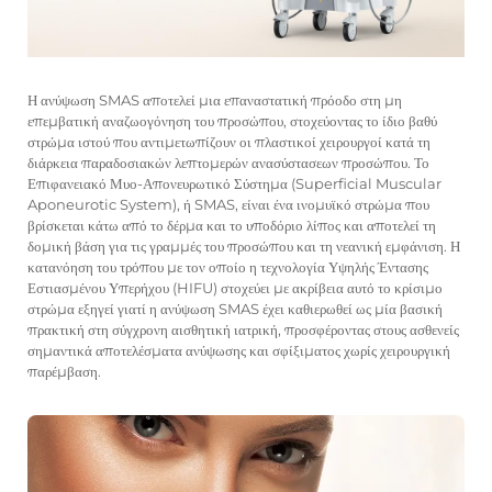
Η ανύψωση SMAS αποτελεί μια επαναστατική πρόοδο στη μη
επεμβατική αναζωογόνηση του προσώπου, στοχεύοντας το ίδιο βαθύ
στρώμα ιστού που αντιμετωπίζουν οι πλαστικοί χειρουργοί κατά τη
διάρκεια παραδοσιακών λεπτομερών ανασύστασεων προσώπου. Το
Επιφανειακό Μυο-Απονευρωτικό Σύστημα (Superficial Muscular
Aponeurotic System), ή SMAS, είναι ένα ινομυϊκό στρώμα που
βρίσκεται κάτω από το δέρμα και το υποδόριο λίπος και αποτελεί τη
δομική βάση για τις γραμμές του προσώπου και τη νεανική εμφάνιση. Η
κατανόηση του τρόπου με τον οποίο η τεχνολογία Υψηλής Έντασης
Εστιασμένου Υπερήχου (HIFU) στοχεύει με ακρίβεια αυτό το κρίσιμο
στρώμα εξηγεί γιατί η ανύψωση SMAS έχει καθιερωθεί ως μία βασική
πρακτική στη σύγχρονη αισθητική ιατρική, προσφέροντας στους ασθενείς
σημαντικά αποτελέσματα ανύψωσης και σφίξιματος χωρίς χειρουργική
παρέμβαση.