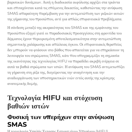
βαρυτικών δυνάμεων. Αυτή η διαδικασία εκφύλισης αρχίζει στα τριάντα
και επιταχύνεται κατά τις επόμενες δεκαετίες, καθιστώντας την ανύψωση
SMAS απαραίτητη παρέμβαση για την αντιμετώπιση των ριζικών αιτιών
της γήρανσης του προσώπου, αντί για απλώς επιφανειακά προβλήματα.
Η σύνδεση μεταξύ της ακεραιότητας του SMAS και της εμφάνισης του
προσώπου εξηγεί γιατί οι παραδοσιακές προσεγγίσεις στη φροντίδα του
δέρματος έχουν περιορισμένη αποτελεσματικότητα στην αντιμετώπιση
σημαντικής χαλάρωσης και απώλειας όγκου. Οι επιφανειακές θεραπείες
δεν μπορούν να φτάσουν στο βάθος που απαιτείται για να επηρεάσουν τη
λειτουργία του στρώματος SMAS, κάτι που υπογραμμίζει τη σημασία
της ικανότητας της τεχνολογίας HIFU να παραδίδει ακριβή ενέργεια σε
αυτά τα βαθιά στρώματα των ιστών. Η ανύψωση του SMAS αντιμετωπίζει
τη γήρανση στη ρίζα της, διεγείροντας την αναγέννηση και την
αναδιοργάνωση των υποστηρικτικών ινών εντός αυτής της κρίσιμης
ανατομικής δομής.
Τεχνολογία HIFU και στόχευση
βαθιών ιστών
Φυσική των υπερήχων στην ανύψωση
SMAS
Η τεχνολογία Υψηλής Έντασης Εστιασμένου Υπερήχου (HIFU)