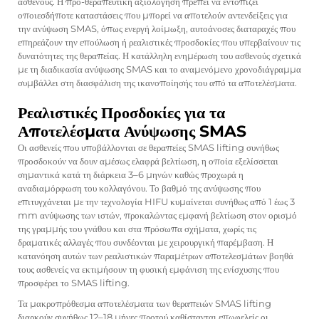
ασθενούς. Η προ-θεραπευτική αξιολόγηση πρέπει να εντοπίζει
οποιεσδήποτε καταστάσεις που μπορεί να αποτελούν αντενδείξεις για
την ανύψωση SMAS, όπως ενεργή λοίμωξη, αυτοάνοσες διαταραχές που
επηρεάζουν την επούλωση ή ρεαλιστικές προσδοκίες που υπερβαίνουν τις
δυνατότητες της θεραπείας. Η κατάλληλη ενημέρωση του ασθενούς σχετικά
με τη διαδικασία ανύψωσης SMAS και το αναμενόμενο χρονοδιάγραμμα
συμβάλλει στη διασφάλιση της ικανοποίησής του από τα αποτελέσματα.
Ρεαλιστικές Προσδοκίες για τα
Αποτελέσματα Ανύψωσης SMAS
Οι ασθενείς που υποβάλλονται σε θεραπείες SMAS lifting συνήθως
προσδοκούν να δουν αμέσως ελαφρά βελτίωση, η οποία εξελίσσεται
σημαντικά κατά τη διάρκεια 3–6 μηνών καθώς προχωρά η
αναδιαμόρφωση του κολλαγόνου. Το βαθμό της ανύψωσης που
επιτυγχάνεται με την τεχνολογία HIFU κυμαίνεται συνήθως από 1 έως 3
mm ανύψωσης των ιστών, προκαλώντας εμφανή βελτίωση στον ορισμό
της γραμμής του γνάθου και στα πρόσωπα σχήματα, χωρίς τις
δραματικές αλλαγές που συνδέονται με χειρουργική παρέμβαση. Η
κατανόηση αυτών των ρεαλιστικών παραμέτρων αποτελεσμάτων βοηθά
τους ασθενείς να εκτιμήσουν τη φυσική εμφάνιση της ενίσχυσης που
προσφέρει το SMAS lifting.
Τα μακροπρόθεσμα αποτελέσματα των θεραπειών SMAS lifting
διαρκούν συνήθως 12–18 μήνες προτού καθίστανται επωφελείς οι