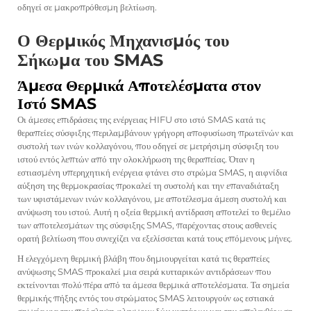
οδηγεί σε μακροπρόθεσμη βελτίωση.
Ο Θερμικός Μηχανισμός του
Σήκωμα του SMAS
Άμεσα Θερμικά Αποτελέσματα στον
Ιστό SMAS
Οι άμεσες επιδράσεις της ενέργειας HIFU στο ιστό SMAS κατά τις
θεραπείες σύσφιξης περιλαμβάνουν γρήγορη αποφυσίωση πρωτεϊνών και
συστολή των ινών κολλαγόνου, που οδηγεί σε μετρήσιμη σύσφιξη του
ιστού εντός λεπτών από την ολοκλήρωση της θεραπείας. Όταν η
εστιασμένη υπερηχητική ενέργεια φτάνει στο στρώμα SMAS, η αιφνίδια
αύξηση της θερμοκρασίας προκαλεί τη συστολή και την επαναδιάταξη
των υφιστάμενων ινών κολλαγόνου, με αποτέλεσμα άμεση συστολή και
ανύψωση του ιστού. Αυτή η οξεία θερμική αντίδραση αποτελεί το θεμέλιο
των αποτελεσμάτων της σύσφιξης SMAS, παρέχοντας στους ασθενείς
ορατή βελτίωση που συνεχίζει να εξελίσσεται κατά τους επόμενους μήνες.
Η ελεγχόμενη θερμική βλάβη που δημιουργείται κατά τις θεραπείες
ανύψωσης SMAS προκαλεί μια σειρά κυτταρικών αντιδράσεων που
εκτείνονται πολύ πέρα από τα άμεσα θερμικά αποτελέσματα. Τα σημεία
θερμικής πήξης εντός του στρώματος SMAS λειτουργούν ως εστιακά