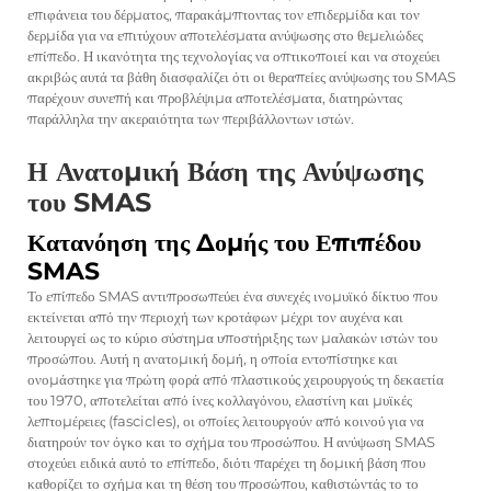
επιφάνεια του δέρματος, παρακάμπτοντας τον επιδερμίδα και τον
δερμίδα για να επιτύχουν αποτελέσματα ανύψωσης στο θεμελιώδες
επίπεδο. Η ικανότητα της τεχνολογίας να οπτικοποιεί και να στοχεύει
ακριβώς αυτά τα βάθη διασφαλίζει ότι οι θεραπείες ανύψωσης του SMAS
παρέχουν συνεπή και προβλέψιμα αποτελέσματα, διατηρώντας
παράλληλα την ακεραιότητα των περιβάλλοντων ιστών.
Η Ανατομική Βάση της Ανύψωσης
του SMAS
Κατανόηση της Δομής του Επιπέδου
SMAS
Το επίπεδο SMAS αντιπροσωπεύει ένα συνεχές ινομυϊκό δίκτυο που
εκτείνεται από την περιοχή των κροτάφων μέχρι τον αυχένα και
λειτουργεί ως το κύριο σύστημα υποστήριξης των μαλακών ιστών του
προσώπου. Αυτή η ανατομική δομή, η οποία εντοπίστηκε και
ονομάστηκε για πρώτη φορά από πλαστικούς χειρουργούς τη δεκαετία
του 1970, αποτελείται από ίνες κολλαγόνου, ελαστίνη και μυϊκές
λεπτομέρειες (fascicles), οι οποίες λειτουργούν από κοινού για να
διατηρούν τον όγκο και το σχήμα του προσώπου. Η ανύψωση SMAS
στοχεύει ειδικά αυτό το επίπεδο, διότι παρέχει τη δομική βάση που
καθορίζει το σχήμα και τη θέση του προσώπου, καθιστώντάς το το