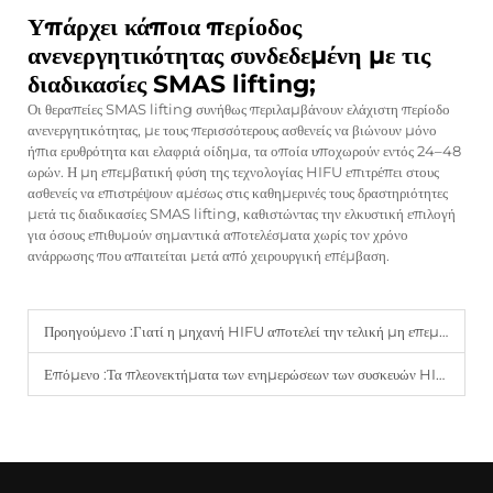
Υπάρχει κάποια περίοδος
ανενεργητικότητας συνδεδεμένη με τις
διαδικασίες SMAS lifting;
Οι θεραπείες SMAS lifting συνήθως περιλαμβάνουν ελάχιστη περίοδο
ανενεργητικότητας, με τους περισσότερους ασθενείς να βιώνουν μόνο
ήπια ερυθρότητα και ελαφριά οίδημα, τα οποία υποχωρούν εντός 24–48
ωρών. Η μη επεμβατική φύση της τεχνολογίας HIFU επιτρέπει στους
ασθενείς να επιστρέψουν αμέσως στις καθημερινές τους δραστηριότητες
μετά τις διαδικασίες SMAS lifting, καθιστώντας την ελκυστική επιλογή
για όσους επιθυμούν σημαντικά αποτελέσματα χωρίς τον χρόνο
ανάρρωσης που απαιτείται μετά από χειρουργική επέμβαση.
Προηγούμενο :
Γιατί η μηχανή HIFU αποτελεί την τελική μη επεμβατική εναλλακτική λύση σε μια αναζωογόνηση προσώπου.
Επόμενο :
Τα πλεονεκτήματα των ενημερώσεων των συσκευών HIFU 7D και 9D για τη διαμόρφωση ολόκληρου του σώματος.