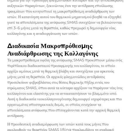
σημεία για την πρόσληψη φλεγμονωδών κυττάρων και την απελευθέρωση
αυξητικών παραγόντων, ξεκινώντας έτσι την αντίδραση επούλωσης
τραυμάτων που κινητοποιεί τη μακροπρόθεσμη αναδιάρθρωση των
ιστών. Η κατανόηση αυτού του θερμικού μηχανισμού βοηθά να εξηγηθεί
γιατί τα αποτελέσματα της ανύψωσης SMAS συνεχίζουν να βελτιώνονται
επί 3–6 μήνες μετά τη θεραπεία, καθώς προχωρεί η δημιουργία νέας
κολλαγόνης και η αναδιοργάνωση των ιστών.
Διαδικασία Μακροπρόθεσμης
Αναδιάρθρωσης της Κολλαγόνης
Τα μακροπρόθεσμα οφέλη της ανύψωσης SMAS προκύπτουν μέσω ενός
περίπλοκου διαδικαστικού προσαρμογής του κολλαγόνου, το οποίο
αρχίζει αμέσως μετά τη θερμική βλάβη και συνεχίζεται για αρκετούς
μήνες μετά τη θεραπεία. Οι αρχικές φλεγμονώδεις αντιδράσεις
προσελκύουν φιβροβλάστες στις θέσεις θερμικής πήξης εντός του
στρώματος SMAS, όπου αυτά τα κύτταρα αρχίζουν να παράγουν νέες ίνες
κολλαγόνου και ελαστίνης για να αντικαταστήσουν το βλαμμένο ιστό.
Αυτή η διαδικασία νεοκολλαγονογένεσης δημιουργεί ισχυρότερες και πιο
οργανωμένες υποστηρικτικές δομές, οι οποίες ενισχύουν τα
αποτελέσματα ανύψωσης που επιτυγχάνονται κατά την αρχική θερμική
αντίδραση.
Η προοδευτική αναδιαμόρφωση των ιστών κατά τους μήνες που
ακολουθούν τις θεραπείες SMAS lifting περιλαμβάνει τη σταδιακή