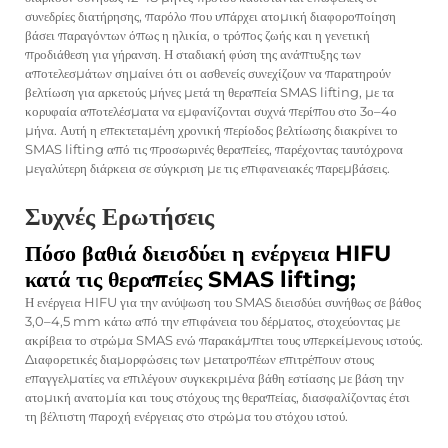
συνεδρίες διατήρησης, παρόλο που υπάρχει ατομική διαφοροποίηση
βάσει παραγόντων όπως η ηλικία, ο τρόπος ζωής και η γενετική
προδιάθεση για γήρανση. Η σταδιακή φύση της ανάπτυξης των
αποτελεσμάτων σημαίνει ότι οι ασθενείς συνεχίζουν να παρατηρούν
βελτίωση για αρκετούς μήνες μετά τη θεραπεία SMAS lifting, με τα
κορυφαία αποτελέσματα να εμφανίζονται συχνά περίπου στο 3ο–4ο
μήνα. Αυτή η επεκτεταμένη χρονική περίοδος βελτίωσης διακρίνει το
SMAS lifting από τις προσωρινές θεραπείες, παρέχοντας ταυτόχρονα
μεγαλύτερη διάρκεια σε σύγκριση με τις επιφανειακές παρεμβάσεις.
Συχνές Ερωτήσεις
Πόσο βαθιά διεισδύει η ενέργεια HIFU
κατά τις θεραπείες SMAS lifting;
Η ενέργεια HIFU για την ανύψωση του SMAS διεισδύει συνήθως σε βάθος
3,0–4,5 mm κάτω από την επιφάνεια του δέρματος, στοχεύοντας με
ακρίβεια το στρώμα SMAS ενώ παρακάμπτει τους υπερκείμενους ιστούς.
Διαφορετικές διαμορφώσεις των μετατροπέων επιτρέπουν στους
επαγγελματίες να επιλέγουν συγκεκριμένα βάθη εστίασης με βάση την
ατομική ανατομία και τους στόχους της θεραπείας, διασφαλίζοντας έτσι
τη βέλτιστη παροχή ενέργειας στο στρώμα του στόχου ιστού.