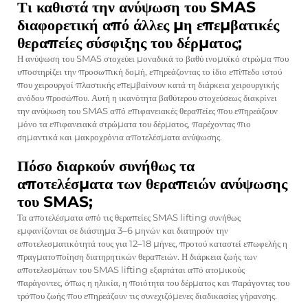
Τι καθιστά την ανύψωση του SMAS
διαφορετική από άλλες μη επεμβατικές
θεραπείες σύσφιξης του δέρματος;
Η ανύψωση του SMAS στοχεύει μοναδικά το βαθύ ινομυϊκό στρώμα που
υποστηρίζει την προσωπική δομή, επηρεάζοντας το ίδιο επίπεδο ιστού
που χειρουργοί πλαστικής επεμβαίνουν κατά τη διάρκεια χειρουργικής
ανόδου προσώπου. Αυτή η ικανότητα βαθύτερου στοχεύσεως διακρίνει
την ανύψωση του SMAS από επιφανειακές θεραπείες που επηρεάζουν
μόνο τα επιφανειακά στρώματα του δέρματος, παρέχοντας πιο
σημαντικά και μακροχρόνια αποτελέσματα ανύψωσης.
Πόσο διαρκούν συνήθως τα
αποτελέσματα των θεραπειών ανύψωσης
του SMAS;
Τα αποτελέσματα από τις θεραπείες SMAS lifting συνήθως
εμφανίζονται σε διάστημα 3–6 μηνών και διατηρούν την
αποτελεσματικότητά τους για 12–18 μήνες, προτού καταστεί επωφελής η
πραγματοποίηση διατηρητικών θεραπειών. Η διάρκεια ζωής των
αποτελεσμάτων του SMAS lifting εξαρτάται από ατομικούς
παράγοντες, όπως η ηλικία, η ποιότητα του δέρματος και παράγοντες του
τρόπου ζωής που επηρεάζουν τις συνεχιζόμενες διαδικασίες γήρανσης.