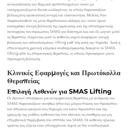
αντικατάσταση των θερμικά τροποποιημένων ιστών με
νεοσχηματιζόμενα δίκτυα κολλαγόνου, τα οποία παρουσιάζουν
βελτιωμένη εφελκυστική αντοχή και ελαστικότητα. Μελέτες που
παρακολουθούν τις μετα-θεραπευτικές αλλαγές των ιστών έχουν
καταγράψει συνεχή βελτίωση της οργάνωσης και της υποστηρικτικής
λειτουργίας του στρώματος SMAS για διάστημα έως και έξι μηνών μετά
τη θεραπεία, εξηγώντας γιατί οι ασθενείς συχνά αναφέρουν συνεχή
βελτίωση των αποτελεσμάτων lifting καθ’ όλη αυτή την περίοδο. Αυτή η
επεκτεταμένη χρονική κλίμακα αναδιαμόρφωσης διακρίνει το SMAS
lifting από τις επιφανειακές θεραπείες, οι οποίες προσφέρουν μόνο
προσωρινή βελτίωση.
Κλινικές Εφαρμογές και Πρωτόκολλα
Θεραπείας
Επιλογή Ασθενών για SMAS Lifting
Οι ιδανικοί υποψήφιοι για αντιγηραντικές θεραπείες με ανύψωση του
SMAS παρουσιάζουν συνήθως ήπια έως μέτρια πτώση του προσώπου
και απώλεια ορισμού στις περιοχές του κάτω προσώπου και της
γραμμής της γνάθου, καθιστώντας έτσι ιδανικές τις συνθήκες για μη
επεμβατική παρέμβαση στο επίπεδο του SMAS. Οι ασθενείς ηλικίας
τριάντα έως εξήντα ετών επιτυγχάνουν συχνά τα πιο εντυπωσιακά