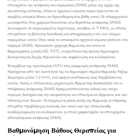
επιτυγχάνει την ανύψωση του στρώματος SMAS μέσω της αρχής της
ακουστικής εστίασης, όπου οι ηχητικοί κύματα συγκεντρώνονται σε
ακριβείς εστιακές θέσεις σε προκαθορισμένα βάθη ιστού. Οι υπερηχητικοί
μετατροπείς που χρησιμοποιούνται στις θεραπείες ανύψωσης SMAS
λειτουργούν σε συγκεκριμένες συχνότητες, συνήθως 4–7 MHz, οι οποίες
επιτρέπουν τη βέλτιστη διείσδυση και απορρόφηση εντός των στόχων
στρωμάτων ιστού. Όταν αυτά τα εστιασμένα ηχητικά κύματα φτάνουν στο
στρώμα SMAS, προκαλούν γρήγορη θέρμανση του ιστού σε
θερμοκρασίες μεταξύ 65–70°C, ενεργοποιώντας άμεση δημιουργία
δευτεροταγούς δομής πρωτεϊνών και συρρίκνωση του κολλαγόνου.
Η ακρίβεια της τεχνολογίας HIFU στις εφαρμογές ανύψωσης SMAS
προέρχεται από την ικανότητά της να δημιουργεί σημεία θερμικής πήξης
διαμέτρου μόλις 1-2 mm, ενώ αφήνει ανέπαφους τους περιβάλλοντες
ιστούς. Αυτός ο επιλεκτικός μηχανισμός θέρμανσης διασφαλίζει ότι οι
επιδράσεις ανύψωσης SMAS πραγματοποιούνται ειδικά στο στόχο
στρώμα, διατηρώντας την ακεραιότητα του επικείμενου δέρματος και των
υποκείμενων δομών. Η ελεγχόμενη φύση αυτής της θερμικής αντίδρασης
επιτρέπει προβλέψιμη συστολή των ιστών και την επακόλουθη
αναδιαμόρφωση του κολλαγόνου, η οποία χαρακτηρίζει τα επιτυχημένα
αποτελέσματα ανύψωσης SMAS.
Βαθμονόμηση Βάθους Θεραπείας για