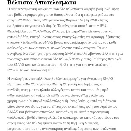
Βέλτιστα Αποτελέσματα
Η αποτελεσματική ανύψωση του SMAS απαιτεί ακριβή βαθμονόμηση
των βαθών εφαρμογής για να διασφαλιστεί ότι η ενέργεια φτάνει στο
στόχο επίπεδο ιστού, αποφεύγοντας παράλληλα μη επιθυμητές
επιδράσεις σε γειτονικές δομές. Τα σύγχρονα συστήματα HIFU
περιλαμβάνουν πολλαπλές επιλογές μετατροπέων με διαφορετικά
εστιακά βάθη, επιτρέποντας στους επαγγελματίες να προσαρμόζουν τις
ανυψωτικές θεραπείες SMAS βάσει της ατομικής ανατομίας του κάθε
ασθενούς και των συγκεκριμένων θεραπευτικών στόχων. Τα πιο
συνηθισμένα βάθη για την ανύψωση SMAS περιλαμβάνουν 3,0 mm για
τον στόχο του επιφανειακού SMAS, 4,5 mm για τις βαθύτερες περιοχές
του SMAS και, κατά περίπτωση, 6,0 mm για την αντιμετώπιση
υποκείμενων μυϊκών δομών.
Η επιλογή των κατάλληλων βαθών εφαρμογής για
Ανύψωση SMAS
εξαρτάται από παράγοντες όπως η πάχυνση του δέρματος, οι
συνδεδεμένες με την ηλικία αλλαγές των ιστών και τα επιθυμητά
αποτελέσματα σήκωμα. Οι εμπειρογνώμονες επαγγελματίες
χρησιμοποιούν συχνά πολλαπλές ρυθμίσεις βάθους κατά τη διάρκεια
μίας μόνο συνεδρίας για να επιτύχουν εκτενή διέγερση του στρώματος
SMAS και βέλτιστα αποτελέσματα σήκωμα. Αυτή η προσέγγιση
πολλαπλών βαθών διασφαλίζει ότι ολόκληρο το κατακόρυφο εύρος του
στρώματος SMAS λαμβάνει κατάλληλη θερμική διέγερση,
μεγιστοποιώντας την ανταπόκριση αναδιαμόρφωσης των ιστών που