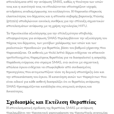
αποτελέσματα από την ανύψωση SMAS, καθώς η ποιότητα των ιστών
τους και η ικανότητά τους να επουλώνονται υποστηρίζουν ισχυρές
αντιδράσεις αναδιαμόρφωσης του κολλαγόνου. Η παρουσία επαρκούς
ελαστικότητας του δέρματος και η απουσία σοβαρής βαρυτικής πτώσης
(ptosis) υποδηλώνουν ευνοϊκές συνθήκες για την επίτευξη σημαντικών
αποτελεσμάτων ανύψωσης με τη χρήση τεχνολογίας HIFU.
Τα πρωτόκολλα αξιολόγησης για την επιλεξιμότητα υποβολής
υποψηφιότητας για ανύψωση SMAS περιλαμβάνουν την αξιολόγηση του
πάχους του δέρματος, των μοτίβων χαλάρωσης των ιστών και των
ρεαλιστικών προσδοκιών για θεραπεία, βάσει του βαθμού γήρανσης που
παρουσιάζεται. Οι ασθενείς με πολύ λεπτό δέρμα ενδέχεται να απαιτούν
τροποποιημένες παραμέτρους θεραπείας για να διασφαλιστεί η ασφαλής
παράδοση ενέργειας στο στρώμα SMAS, ενώ εκείνοι με σημαντική
απώλεια όγκου ενδέχεται να επωφεληθούν από συνδυασμένες
προσεγγίσεις που αντιμετωπίζουν τόσο τη δομική υποστήριξη όσο και
την αποκατάσταση του όγκου. Η κατανόηση αυτών των παραγόντων που
είναι ειδικοί για κάθε ασθενή διασφαλίζει ότι οι θεραπείες ανύψωσης
SMAS προσαρμόζονται κατάλληλα στις ατομικές ανάγκες και
δυνατότητες.
Σχεδιασμός και Εκτέλεση Θεραπείας
Η αποτελεσματική σχεδίαση της θεραπείας SMAS με ανύψωση
περιλαμβάνει την προσεκτική χαρτογράφηση της προσωπικής ανατομίας