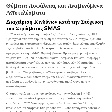
Θέματα Ασφάλειας και Αναμενόμενα
Αποτελέσματα
Διαχείριση Κινδύνων κατά την Στόχευση
του Στρώματος SMAS
Το προφίλ ασφαλείας της ανύψωσης SMAS μέσω τεχνολογίας HIFU
προέρχεται από την ακριβή φύση της εστίασης των υπερήχων, η οποία
επιτρέπει την εντοπισμένη θέρμανση των ιστών, διατηρώντας παράλληλα
τις περιβάλλουσες δομές. Οι δυνητικοί κίνδυνοι που συνδέονται με τις
αγωγές ανύψωσης SMAS περιλαμβάνουν προσωρινή ερεθισμό των
νεύρων, θερμική βλάβη του επικείμενου δέρματος και ανομοιόμορφα
αποτελέσματα αγωγής λόγω ανατομικών διαφορών. Η κατανόηση των
διαδρομών των προσωπικών νεύρων και των αγγειακών προτύπων
βοηθά τους επαγγελματίες να αποφεύγουν κρίσιμες δομές κατά τη
διάρκεια των διαδικασιών ανύψωσης SMAS, διασφαλίζοντας την
ασφάλεια του ασθενούς και επιτυγχάνοντας ταυτόχρονα άριστα
αποτελέσματα.
Οι στρατηγικές μείωσης του κινδύνου για την ανύψωση SMAS
περιλαμβάνουν ολοκληρωμένη ανατομική αξιολόγηση, επιλογή
κατάλληλου επιπέδου ενέργειας και συστηματικό σχεδιασμό της
θεραπείας που λαμβάνει υπόψη τους ατομικούς παράγοντες του κάθε