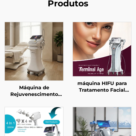
Produtos
máquina HIFU para
Máquina de
Tratamento Facial
Rejuvenescimento
Preciso com 4
Facial com
Frequências, Elevação
Microagulhamento em
Facial, Firmamento
Ouro e
Cutâneo e Modelagem
Radiofrequência de
Corporal para Idade
Dupla Frequência (1/2
Avançada
MHz)