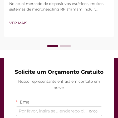
No atual mercado de dispositivos estéticos, muitos
sistemas de microneedling RF afirmam incluir
tecnologia de vácuo e agulhas isoladas. Contudo, a
verdadeira questão não é simplesmente se esses
VER MAIS
recursos existem, mas sim como funcionam com
precisão durante o tratamento clínico...
Solicite um Orçamento Gratuito
Nosso representante entrará em contato em
breve.
Email
0/100