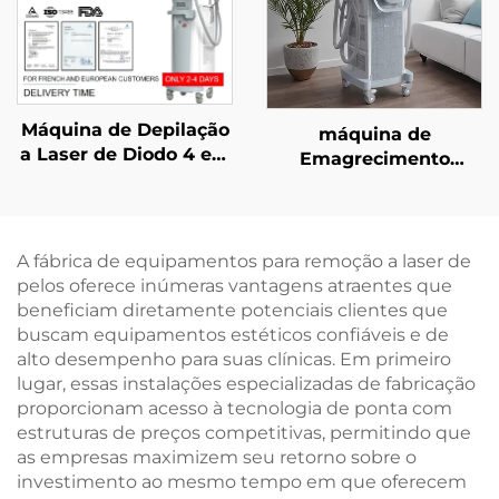
Máquina de Depilação
máquina de
a Laser de Diodo 4 em
Emagrecimento
1 com Pontos
Criogênico com 4
Substituíveis,
Cabos e 8 Cabeças
potências de 600 W,
Interchangeáveis,
1200 W, 1800 W e 3000
Tecnologia de
A fábrica de equipamentos para remoção a laser de
W, e comprimentos de
Resfriamento de 360
pelos oferece inúmeras vantagens atraentes que
onda de 755 nm, 808
Graus e Crioterapia
beneficiam diretamente potenciais clientes que
nm, 940 nm e 1064
para Perda de Peso
buscam equipamentos estéticos confiáveis e de
nm, aprovada pela
alto desempenho para suas clínicas. Em primeiro
MDR, FDA e MDSAP
lugar, essas instalações especializadas de fabricação
proporcionam acesso à tecnologia de ponta com
estruturas de preços competitivas, permitindo que
as empresas maximizem seu retorno sobre o
investimento ao mesmo tempo em que oferecem