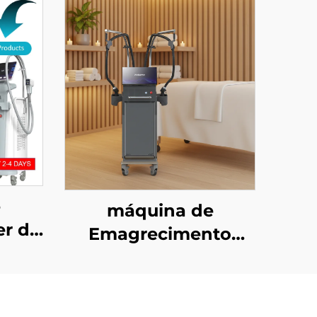
e
máquina de
er de
Emagrecimento
com
Corporal com Micro-
veis,
ondas Coolwave de
00 W,
2,45 GHz para