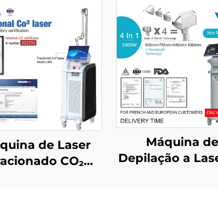
Máquina d
quina de Laser
Depilação a Las
racionado CO₂
Diodo 4 em 1 
ovada pela FDA,
Pontos Substituí
CE Médico e
potências de 6
MMDSAP