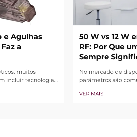
 e Agulhas
50 W vs 12 W 
 Faz a
RF: Por Que u
Sempre Signifi
ticos, muitos
No mercado de dispo
 incluir tecnologia
parâmetros são comun
, a verdadeira
dispositivo (W) é f
VER MAIS
 recursos existem,
principal diferencia
ão durante o
perspectiva clínica, 
muitos casos, a chama