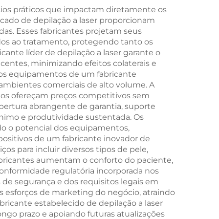
W e
Contorno Corporal,
cios práticos que impactam diretamente os
ficado de depilação a laser proporcionam
Redução de Celulite,
tidas. Esses fabricantes projetam seus
 de
Elevação e
dos ao tratamento, protegendo tanto os
, 808
ante líder de depilação a laser garante o
Firmamento Facial
centes, minimizando efeitos colaterais e
1064
por Radiofrequência
 os equipamentos de um fabricante
pela
m ambientes comerciais de alto volume. A
cios ofereçam preços competitivos sem
DSAP
bertura abrangente de garantia, suporte
ínimo e produtividade sustentada. Os
do o potencial dos equipamentos,
spositivos de um fabricante inovador de
os para incluir diversos tipos de pele,
 fabricantes aumentam o conforto do paciente,
conformidade regulatória incorporada nos
de segurança e dos requisitos legais em
os esforços de marketing do negócio, atraindo
icante estabelecido de depilação a laser
go prazo e apoiando futuras atualizações