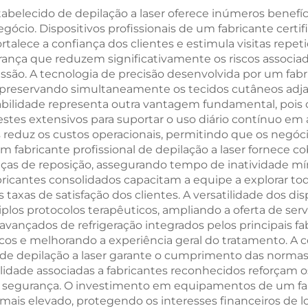
1200 W, 1800 
belecido de depilação a laser oferece inúmeros benefí
3000 W, e
gócio. Dispositivos profissionais de um fabricante certi
ortalece a confiança dos clientes e estimula visitas repe
comprimentos
ança que reduzem significativamente os riscos associa
onda de 755 nm
são. A tecnologia de precisão desenvolvida por um fabric
, preservando simultaneamente os tecidos cutâneos adja
nm, 940 nm e 
abilidade representa outra vantagem fundamental, pois
nm, aprovada 
testes extensivos para suportar o uso diário contínuo e
 reduz os custos operacionais, permitindo que os negó
MDR, FDA e M
fabricante profissional de depilação a laser fornece co
peças de reposição, assegurando tempo de inatividade m
ricantes consolidados capacitam a equipe a explorar to
taxas de satisfação dos clientes. A versatilidade dos di
plos protocolos terapêuticos, ampliando a oferta de serviç
s avançados de refrigeração integrados pelos principais
cos e melhorando a experiência geral do tratamento. A 
de depilação a laser garante o cumprimento das normas 
bilidade associadas a fabricantes reconhecidos reforçam 
e segurança. O investimento em equipamentos de um fabr
s elevado, protegendo os interesses financeiros de lon