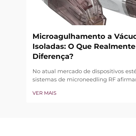
Microagulhamento a Vácuo
Isoladas: O Que Realmente
Diferença?
No atual mercado de dispositivos esté
sistemas de microneedling RF afirmam
de vácuo e agulhas isoladas. Contudo
VER MAIS
questão não é simplesmente se esses
mas sim como funcionam com precis
tratamento clínico...