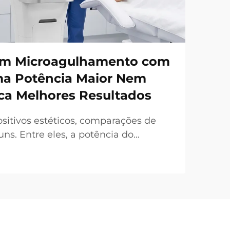
em Microagulhamento com
ma Potência Maior Nem
ca Melhores Resultados
sitivos estéticos, comparações de
s. Entre eles, a potência do
requentemente destacada como um
l de venda. No entanto, sob uma
a realidade é bastante diferente. Em
da 'potência...'