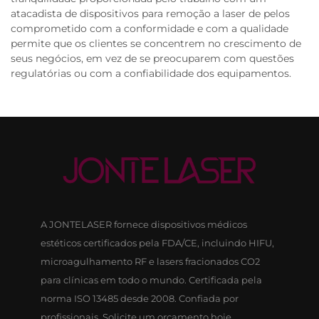
atacadista de dispositivos para remoção a laser de pelos
comprometido com a conformidade e com a qualidade
permite que os clientes se concentrem no crescimento de
seus negócios, em vez de se preocuparem com questões
regulatórias ou com a confiabilidade dos equipamentos.
A JONTELASER fornece dispositivos médicos
estéticos certificados pela FDA/CE, incluindo HIFU,
microagulhamento RF e lasers fracionados CO2
para clínicas em todo o mundo. Certificada pela
norma ISO 13485 desde 2008. Confiada por
profissionais. Solicite um orçamento hoje.