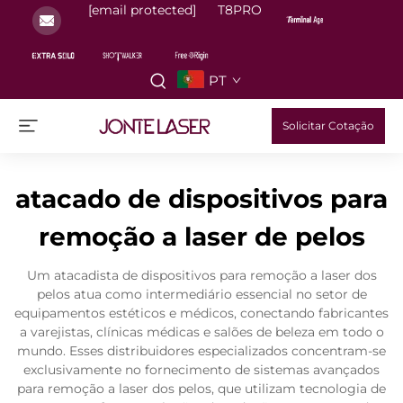
[email protected]
T8PRO
PT
Solicitar Cotação
atacado de dispositivos para
remoção a laser de pelos
Um atacadista de dispositivos para remoção a laser dos
pelos atua como intermediário essencial no setor de
equipamentos estéticos e médicos, conectando fabricantes
a varejistas, clínicas médicas e salões de beleza em todo o
mundo. Esses distribuidores especializados concentram-se
exclusivamente no fornecimento de sistemas avançados
para remoção a laser dos pelos, que utilizam tecnologia de