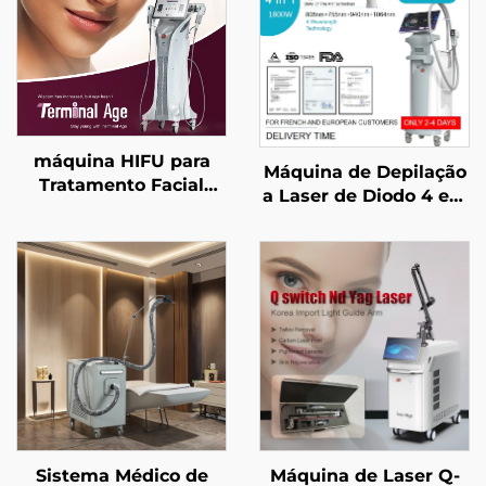
máquina HIFU para
Máquina de Depilação
Tratamento Facial
a Laser de Diodo 4 em
Preciso com 4
1 com Pontos
Frequências, Elevação
Substituíveis,
Facial, Firmamento
potências de 600 W,
Cutâneo e Modelagem
1200 W, 1800 W e 3000
Corporal para Idade
W, e comprimentos de
Avançada
onda de 755 nm, 808
nm, 940 nm e 1064
nm, aprovada pela
MDR, FDA e MDSAP
Sistema Médico de
Máquina de Laser Q-