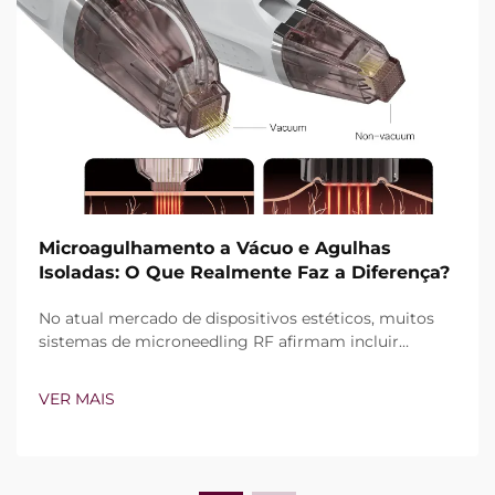
Microagulhamento a Vácuo e Agulhas
Isoladas: O Que Realmente Faz a Diferença?
No atual mercado de dispositivos estéticos, muitos
sistemas de microneedling RF afirmam incluir
tecnologia de vácuo e agulhas isoladas. Contudo, a
verdadeira questão não é simplesmente se esses
VER MAIS
recursos existem, mas sim como funcionam com
precisão durante o tratamento clínico...