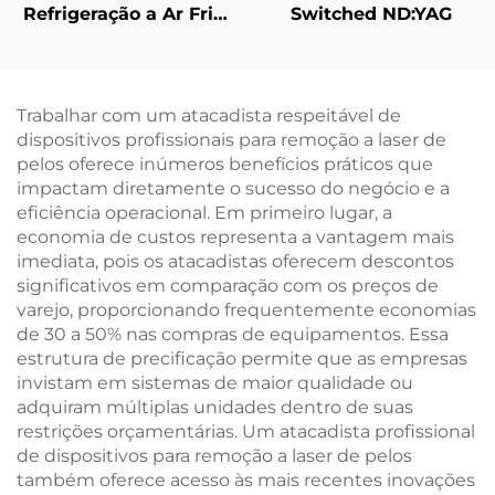
Refrigeração a Ar Frio
Switched ND:YAG
para Proteção
Epidérmica, Alívio da
Dor e Uso Contínuo
sem Contato em
Trabalhar com um atacadista respeitável de
Ambientes Clínicos,
dispositivos profissionais para remoção a laser de
destinado a
pelos oferece inúmeros benefícios práticos que
equipamentos
impactam diretamente o sucesso do negócio e a
estéticos a laser
eficiência operacional. Em primeiro lugar, a
economia de custos representa a vantagem mais
imediata, pois os atacadistas oferecem descontos
significativos em comparação com os preços de
varejo, proporcionando frequentemente economias
de 30 a 50% nas compras de equipamentos. Essa
estrutura de precificação permite que as empresas
invistam em sistemas de maior qualidade ou
adquiram múltiplas unidades dentro de suas
restrições orçamentárias. Um atacadista profissional
de dispositivos para remoção a laser de pelos
também oferece acesso às mais recentes inovações