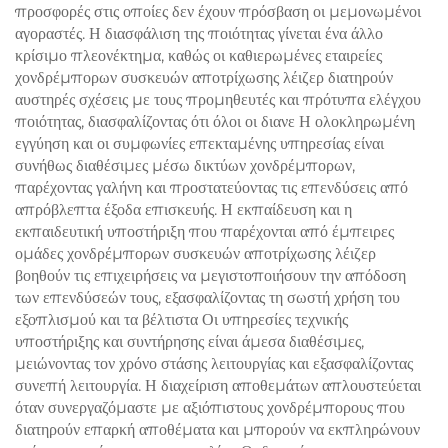
προσφορές στις οποίες δεν έχουν πρόσβαση οι μεμονωμένοι
αγοραστές. Η διασφάλιση της ποιότητας γίνεται ένα άλλο
κρίσιμο πλεονέκτημα, καθώς οι καθιερωμένες εταιρείες
χονδρέμπορων συσκευών αποτρίχωσης λέιζερ διατηρούν
αυστηρές σχέσεις με τους προμηθευτές και πρότυπα ελέγχου
ποιότητας, διασφαλίζοντας ότι όλοι οι διανε Η ολοκληρωμένη
εγγύηση και οι συμφωνίες επεκταμένης υπηρεσίας είναι
συνήθως διαθέσιμες μέσω δικτύων χονδρέμπορων,
παρέχοντας γαλήνη και προστατεύοντας τις επενδύσεις από
απρόβλεπτα έξοδα επισκευής. Η εκπαίδευση και η
εκπαιδευτική υποστήριξη που παρέχονται από έμπειρες
ομάδες χονδρέμπορων συσκευών αποτρίχωσης λέιζερ
βοηθούν τις επιχειρήσεις να μεγιστοποιήσουν την απόδοση
των επενδύσεών τους, εξασφαλίζοντας τη σωστή χρήση του
εξοπλισμού και τα βέλτιστα Οι υπηρεσίες τεχνικής
υποστήριξης και συντήρησης είναι άμεσα διαθέσιμες,
μειώνοντας τον χρόνο στάσης λειτουργίας και εξασφαλίζοντας
συνεπή λειτουργία. Η διαχείριση αποθεμάτων απλουστεύεται
όταν συνεργαζόμαστε με αξιόπιστους χονδρέμπορους που
διατηρούν επαρκή αποθέματα και μπορούν να εκπληρώνουν