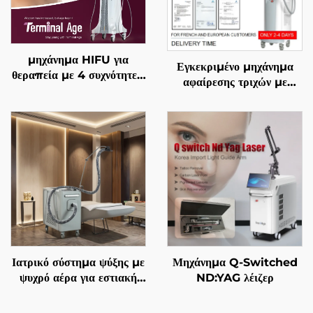
μηχάνημα HIFU για
Εγκεκριμένο μηχάνημα
θεραπεία με 4 συχνότητες,
αφαίρεσης τριχών με
ακριβής αντιγηραντική
διόδιο λέιζερ 4 σε 1, με
θεραπεία, σφίξιμο
αντικαθιστώμενες επαφές,
δέρματος, αναδιαμόρφωση
600 W, 1200 W, 1800
σώματος και
W, 3000 W, και μήκη
αντιμετώπιση γήρανσης
κύματος 755 nm, 808
nm, 940 nm, 1064 nm,
σύμφωνα με τις
προδιαγραφές MDR, FDA,
MDSAP
Ιατρικό σύστημα ψύξης με
Μηχάνημα Q-Switched
ψυχρό αέρα για εστιακή
ND:YAG λέιζερ
ψύξη κατά τη χρήση
αισθητικών λέιζερ,