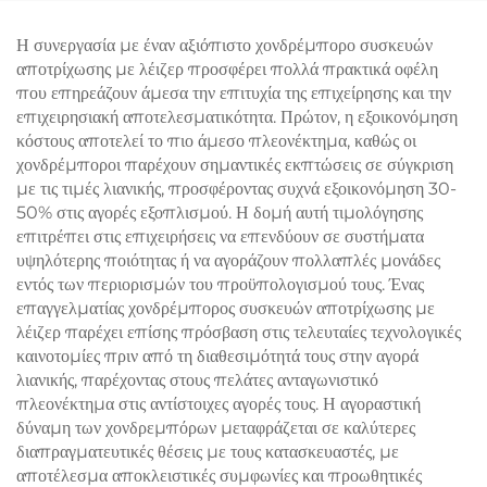
ανακούφιση πόνου,
προστασία του επιδερμίδα
Η συνεργασία με έναν αξιόπιστο χονδρέμπορο συσκευών
και συνεχή, μη επαφόμενη
αποτρίχωσης με λέιζερ προσφέρει πολλά πρακτικά οφέλη
χρήση σε κλινικές
που επηρεάζουν άμεσα την επιτυχία της επιχείρησης και την
επιχειρησιακή αποτελεσματικότητα. Πρώτον, η εξοικονόμηση
κόστους αποτελεί το πιο άμεσο πλεονέκτημα, καθώς οι
χονδρέμποροι παρέχουν σημαντικές εκπτώσεις σε σύγκριση
με τις τιμές λιανικής, προσφέροντας συχνά εξοικονόμηση 30-
50% στις αγορές εξοπλισμού. Η δομή αυτή τιμολόγησης
επιτρέπει στις επιχειρήσεις να επενδύουν σε συστήματα
υψηλότερης ποιότητας ή να αγοράζουν πολλαπλές μονάδες
εντός των περιορισμών του προϋπολογισμού τους. Ένας
επαγγελματίας χονδρέμπορος συσκευών αποτρίχωσης με
λέιζερ παρέχει επίσης πρόσβαση στις τελευταίες τεχνολογικές
καινοτομίες πριν από τη διαθεσιμότητά τους στην αγορά
λιανικής, παρέχοντας στους πελάτες ανταγωνιστικό
πλεονέκτημα στις αντίστοιχες αγορές τους. Η αγοραστική
δύναμη των χονδρεμπόρων μεταφράζεται σε καλύτερες
διαπραγματευτικές θέσεις με τους κατασκευαστές, με
αποτέλεσμα αποκλειστικές συμφωνίες και προωθητικές