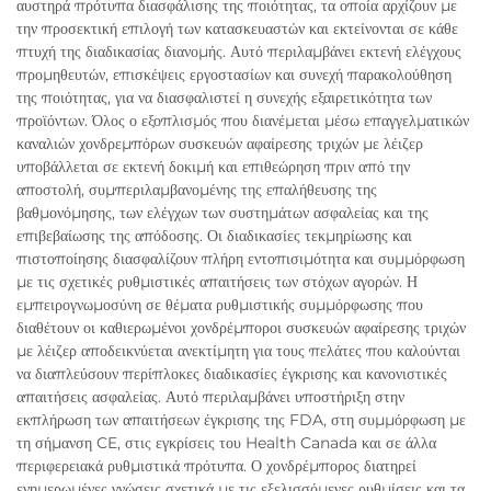
αυστηρά πρότυπα διασφάλισης της ποιότητας, τα οποία αρχίζουν με
την προσεκτική επιλογή των κατασκευαστών και εκτείνονται σε κάθε
πτυχή της διαδικασίας διανομής. Αυτό περιλαμβάνει εκτενή ελέγχους
προμηθευτών, επισκέψεις εργοστασίων και συνεχή παρακολούθηση
της ποιότητας, για να διασφαλιστεί η συνεχής εξαιρετικότητα των
προϊόντων. Όλος ο εξοπλισμός που διανέμεται μέσω επαγγελματικών
καναλιών χονδρεμπόρων συσκευών αφαίρεσης τριχών με λέιζερ
υποβάλλεται σε εκτενή δοκιμή και επιθεώρηση πριν από την
αποστολή, συμπεριλαμβανομένης της επαλήθευσης της
βαθμονόμησης, των ελέγχων των συστημάτων ασφαλείας και της
επιβεβαίωσης της απόδοσης. Οι διαδικασίες τεκμηρίωσης και
πιστοποίησης διασφαλίζουν πλήρη εντοπισιμότητα και συμμόρφωση
με τις σχετικές ρυθμιστικές απαιτήσεις των στόχων αγορών. Η
εμπειρογνωμοσύνη σε θέματα ρυθμιστικής συμμόρφωσης που
διαθέτουν οι καθιερωμένοι χονδρέμποροι συσκευών αφαίρεσης τριχών
με λέιζερ αποδεικνύεται ανεκτίμητη για τους πελάτες που καλούνται
να διαπλεύσουν περίπλοκες διαδικασίες έγκρισης και κανονιστικές
απαιτήσεις ασφαλείας. Αυτό περιλαμβάνει υποστήριξη στην
εκπλήρωση των απαιτήσεων έγκρισης της FDA, στη συμμόρφωση με
τη σήμανση CE, στις εγκρίσεις του Health Canada και σε άλλα
περιφερειακά ρυθμιστικά πρότυπα. Ο χονδρέμπορος διατηρεί
ενημερωμένες γνώσεις σχετικά με τις εξελισσόμενες ρυθμίσεις και τα