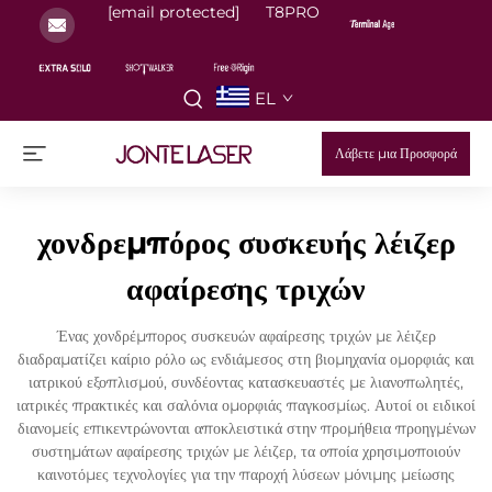
[email protected]
T8PRO
EL
Λάβετε μια Προσφορά
χονδρεμπόρος συσκευής λέιζερ
αφαίρεσης τριχών
Ένας χονδρέμπορος συσκευών αφαίρεσης τριχών με λέιζερ
διαδραματίζει καίριο ρόλο ως ενδιάμεσος στη βιομηχανία ομορφιάς και
ιατρικού εξοπλισμού, συνδέοντας κατασκευαστές με λιανοπωλητές,
ιατρικές πρακτικές και σαλόνια ομορφιάς παγκοσμίως. Αυτοί οι ειδικοί
διανομείς επικεντρώνονται αποκλειστικά στην προμήθεια προηγμένων
συστημάτων αφαίρεσης τριχών με λέιζερ, τα οποία χρησιμοποιούν
καινοτόμες τεχνολογίες για την παροχή λύσεων μόνιμης μείωσης