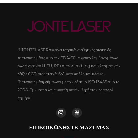
Η JONTELASER παρέχει ιατρικές αισθητικές συσκευές
πιστοποιημένες από την FDA/CE, συμπεριλαμβανομένων
των συσκευών HIFU, RF microneedling και κλασματικών
λέιζερ CO2, για ιατρικά ιδρύματα σε όλο τον κόσμο.
Πιστοποιημένη σύμφωνα με το πρότυπο ISO 13485 από το
2008. Εμπιστοσύνη επαγγελματιών. Ζητήστε προσφορά
σήμερα.
ΕΠΙΚΟΙΝΩΝΉΣΤΕ ΜΑΖΊ ΜΑΣ