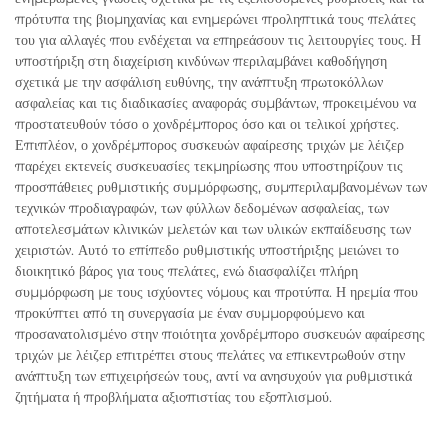
πρότυπα της βιομηχανίας και ενημερώνει προληπτικά τους πελάτες
του για αλλαγές που ενδέχεται να επηρεάσουν τις λειτουργίες τους. Η
υποστήριξη στη διαχείριση κινδύνων περιλαμβάνει καθοδήγηση
σχετικά με την ασφάλιση ευθύνης, την ανάπτυξη πρωτοκόλλων
ασφαλείας και τις διαδικασίες αναφοράς συμβάντων, προκειμένου να
προστατευθούν τόσο ο χονδρέμπορος όσο και οι τελικοί χρήστες.
Επιπλέον, ο χονδρέμπορος συσκευών αφαίρεσης τριχών με λέιζερ
παρέχει εκτενείς συσκευασίες τεκμηρίωσης που υποστηρίζουν τις
προσπάθειες ρυθμιστικής συμμόρφωσης, συμπεριλαμβανομένων των
τεχνικών προδιαγραφών, των φύλλων δεδομένων ασφαλείας, των
αποτελεσμάτων κλινικών μελετών και των υλικών εκπαίδευσης των
χειριστών. Αυτό το επίπεδο ρυθμιστικής υποστήριξης μειώνει το
διοικητικό βάρος για τους πελάτες, ενώ διασφαλίζει πλήρη
συμμόρφωση με τους ισχύοντες νόμους και προτύπα. Η ηρεμία που
προκύπτει από τη συνεργασία με έναν συμμορφούμενο και
προσανατολισμένο στην ποιότητα χονδρέμπορο συσκευών αφαίρεσης
τριχών με λέιζερ επιτρέπει στους πελάτες να επικεντρωθούν στην
ανάπτυξη των επιχειρήσεών τους, αντί να ανησυχούν για ρυθμιστικά
ζητήματα ή προβλήματα αξιοπιστίας του εξοπλισμού.