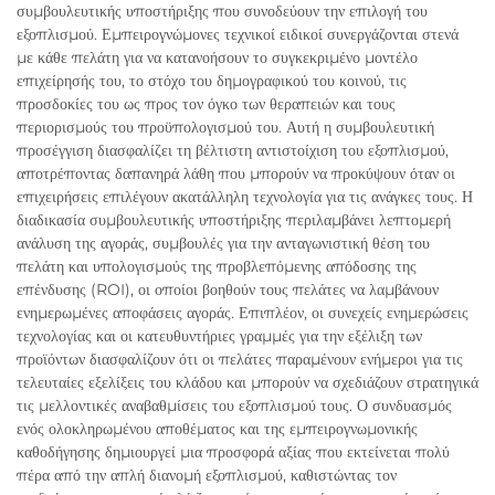
συμβουλευτικής υποστήριξης που συνοδεύουν την επιλογή του
εξοπλισμού. Εμπειρογνώμονες τεχνικοί ειδικοί συνεργάζονται στενά
με κάθε πελάτη για να κατανοήσουν το συγκεκριμένο μοντέλο
επιχείρησής του, το στόχο του δημογραφικού του κοινού, τις
προσδοκίες του ως προς τον όγκο των θεραπειών και τους
περιορισμούς του προϋπολογισμού του. Αυτή η συμβουλευτική
προσέγγιση διασφαλίζει τη βέλτιστη αντιστοίχιση του εξοπλισμού,
αποτρέποντας δαπανηρά λάθη που μπορούν να προκύψουν όταν οι
επιχειρήσεις επιλέγουν ακατάλληλη τεχνολογία για τις ανάγκες τους. Η
διαδικασία συμβουλευτικής υποστήριξης περιλαμβάνει λεπτομερή
ανάλυση της αγοράς, συμβουλές για την ανταγωνιστική θέση του
πελάτη και υπολογισμούς της προβλεπόμενης απόδοσης της
επένδυσης (ROI), οι οποίοι βοηθούν τους πελάτες να λαμβάνουν
ενημερωμένες αποφάσεις αγοράς. Επιπλέον, οι συνεχείς ενημερώσεις
τεχνολογίας και οι κατευθυντήριες γραμμές για την εξέλιξη των
προϊόντων διασφαλίζουν ότι οι πελάτες παραμένουν ενήμεροι για τις
τελευταίες εξελίξεις του κλάδου και μπορούν να σχεδιάζουν στρατηγικά
τις μελλοντικές αναβαθμίσεις του εξοπλισμού τους. Ο συνδυασμός
ενός ολοκληρωμένου αποθέματος και της εμπειρογνωμονικής
καθοδήγησης δημιουργεί μια προσφορά αξίας που εκτείνεται πολύ
πέρα από την απλή διανομή εξοπλισμού, καθιστώντας τον