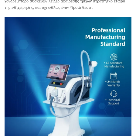
χονδρέμπορο συσκευών λέιζερ αφαίρεσης τριχών στρατηγικό εταίρο
της επιχείρησης, και όχι απλώς έναν προμηθευτή.