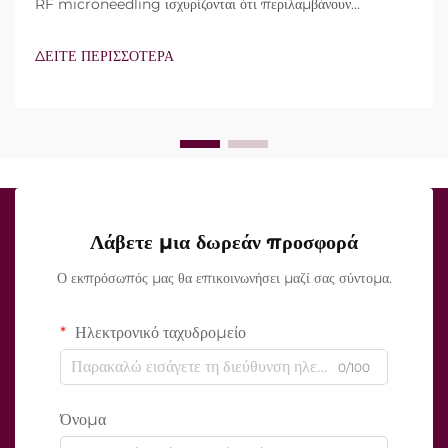
RF microneedling ισχυρίζονται ότι περιλαμβάνουν
τεχνολογία vacuum και μονωμένες βελόνες. Ωστόσο, το
πραγματικό ερώτημα δεν είναι απλώς αν αυτά τα
ΔΕΙΤΕ ΠΕΡΙΣΣΟΤΕΡΑ
χαρακτηριστικά υπάρχουν, αλλά πώς λειτουργούν ακριβώς κατά
τη διάρκεια της κλινικής θεραπείας...
Λάβετε μια δωρεάν προσφορά
Ο εκπρόσωπός μας θα επικοινωνήσει μαζί σας σύντομα.
Ηλεκτρονικό ταχυδρομείο
0/100
Όνομα