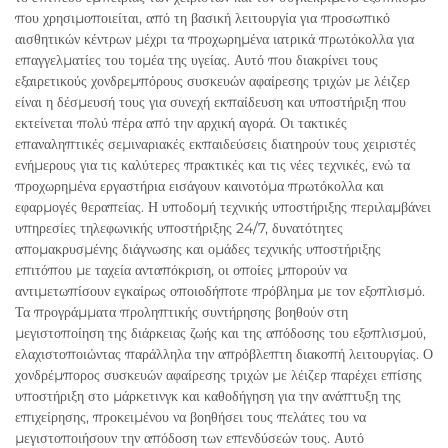
που χρησιμοποιείται, από τη βασική λειτουργία για προσωπικό
αισθητικών κέντρων μέχρι τα προχωρημένα ιατρικά πρωτόκολλα για
επαγγελματίες του τομέα της υγείας. Αυτό που διακρίνει τους
εξαιρετικούς χονδρεμπόρους συσκευών αφαίρεσης τριχών με λέιζερ
είναι η δέσμευσή τους για συνεχή εκπαίδευση και υποστήριξη που
εκτείνεται πολύ πέρα από την αρχική αγορά. Οι τακτικές
επαναληπτικές σεμιναριακές εκπαιδεύσεις διατηρούν τους χειριστές
ενήμερους για τις καλύτερες πρακτικές και τις νέες τεχνικές, ενώ τα
προχωρημένα εργαστήρια εισάγουν καινοτόμα πρωτόκολλα και
εφαρμογές θεραπείας. Η υποδομή τεχνικής υποστήριξης περιλαμβάνει
υπηρεσίες τηλεφωνικής υποστήριξης 24/7, δυνατότητες
απομακρυσμένης διάγνωσης και ομάδες τεχνικής υποστήριξης
επιτόπου με ταχεία ανταπόκριση, οι οποίες μπορούν να
αντιμετωπίσουν εγκαίρως οποιοδήποτε πρόβλημα με τον εξοπλισμό.
Τα προγράμματα προληπτικής συντήρησης βοηθούν στη
μεγιστοποίηση της διάρκειας ζωής και της απόδοσης του εξοπλισμού,
ελαχιστοποιώντας παράλληλα την απρόβλεπτη διακοπή λειτουργίας. Ο
χονδρέμπορος συσκευών αφαίρεσης τριχών με λέιζερ παρέχει επίσης
υποστήριξη στο μάρκετινγκ και καθοδήγηση για την ανάπτυξη της
επιχείρησης, προκειμένου να βοηθήσει τους πελάτες του να
μεγιστοποιήσουν την απόδοση των επενδύσεών τους. Αυτό