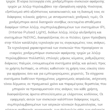
τριχών. Η κύρια λειτουργία ενός χονδρέμπορου συσκευών αφαίρεσης
τριχών με λέιζερ περιλαμβάνει την εξασφάλιση υψηλής ποιότητας
εξοπλισμού από αξιόπιστους κατασκευαστές και τη διανομή τους σε
διάφορους τελικούς χρήστες με ανταγωνιστικές χονδρικές τιμές. Οι
χονδρέμποροι αυτοί διατηρούν συνήθως εκτεταμένα αποθέματα
διαφόρων τύπων λέιζερ, συμπεριλαμβανομένων των συστημάτων IPL
(Intense Pulsed Light), διόδων λέιζερ, λέιζερ αλεξανδρίτη και
συστημάτων Nd:YAG, διασφαλίζοντας ότι οι πελάτες έχουν πρόσβαση
στην πλέον κατάλληλη τεχνολογία για τις συγκεκριμένες τους ανάγκες.
Τα τεχνολογικά χαρακτηριστικά των συσκευών που προσφέρουν οι
εταιρείες χονδρεμπόρων συσκευών αφαίρεσης τριχών με λέιζερ
περιλαμβάνουν πολλαπλές επιλογές μήκους κύματος, ρυθμιζόμενες
διάρκειες παλμών, ενσωματωμένα συστήματα ψύξης και φιλικές προς
το χρήστη διεπαφές, οι οποίες καθιστούν τη χρήση τους εύκολη τόσο
για αρχάριους όσο και για εμπειρογνώμονες χειριστές. Τα σύγχρονα
συστήματα διαθέτουν προηγμένους μηχανισμούς ασφαλείας, ανίχνευση
τόνου δέρματος σε πραγματικό χρόνο και παραμέτρους θεραπείας που
μπορούν να προσαρμοστούν στις ανάγκες του κάθε χρήστη,
διασφαλίζοντας άριστα αποτελέσματα με ελάχιστους κινδύνους. Οι
εφαρμογές αυτών των συσκευών καλύπτουν διάφορους τομείς,
συμπεριλαμβανομένων των ιατρικών κλινικών δερματολογίας, των
κέντρων αισθητικής χειρουργικής, των πολυτελών σπα, των σαλονιών