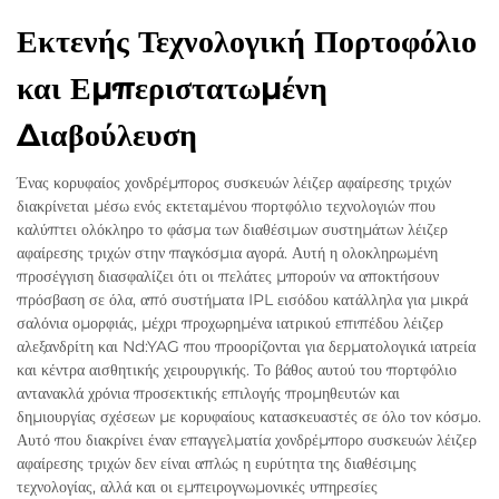
Εκτενής Τεχνολογική Πορτοφόλιο
και Εμπεριστατωμένη
Διαβούλευση
Ένας κορυφαίος χονδρέμπορος συσκευών λέιζερ αφαίρεσης τριχών
διακρίνεται μέσω ενός εκτεταμένου πορτφόλιο τεχνολογιών που
καλύπτει ολόκληρο το φάσμα των διαθέσιμων συστημάτων λέιζερ
αφαίρεσης τριχών στην παγκόσμια αγορά. Αυτή η ολοκληρωμένη
προσέγγιση διασφαλίζει ότι οι πελάτες μπορούν να αποκτήσουν
πρόσβαση σε όλα, από συστήματα IPL εισόδου κατάλληλα για μικρά
σαλόνια ομορφιάς, μέχρι προχωρημένα ιατρικού επιπέδου λέιζερ
αλεξανδρίτη και Nd:YAG που προορίζονται για δερματολογικά ιατρεία
και κέντρα αισθητικής χειρουργικής. Το βάθος αυτού του πορτφόλιο
αντανακλά χρόνια προσεκτικής επιλογής προμηθευτών και
δημιουργίας σχέσεων με κορυφαίους κατασκευαστές σε όλο τον κόσμο.
Αυτό που διακρίνει έναν επαγγελματία χονδρέμπορο συσκευών λέιζερ
αφαίρεσης τριχών δεν είναι απλώς η ευρύτητα της διαθέσιμης
τεχνολογίας, αλλά και οι εμπειρογνωμονικές υπηρεσίες