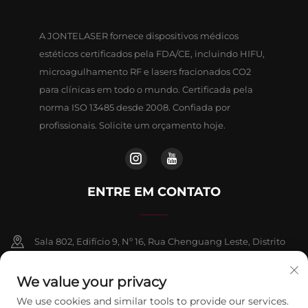
A JONTELASER fornece dispositivos médicos
estéticos certificados pela FDA/CE, incluindo HIFU,
microagulhamento RF e lasers fracionados CO2
para clínicas em todo o mundo. Certificada pela
norma ISO 13485 desde 2008. Confiada por
profissionais. Solicite um orçamento hoje.
ENTRE EM CONTATO
Sala 802, Edifício 9, Nº 16, Rua Chenguang Leste, Distrito
de Fangshan, Pequim
We value your privacy
+86-13911459627
We use cookies and similar tools to provide our services.