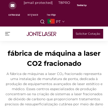
[email protected]
T8PRO
PT
Solicitar Cotação
fábrica de máquina a laser
CO2 fracionado
A fábrica de máquinas a laser CO₂ fracionado representa
uma instalação de manufatura de ponta, dedicada à
produção de equipamentos avançados de laser estético e
médico. Esses centros especializados de produção
concentram-se na criação de sistemas a laser fracionados
de dióxido de carbono que proporcionam tratamentos
precisos de ressuperficialização cutânea por meio de dano