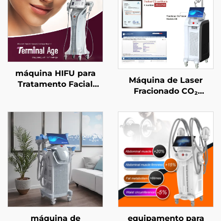
máquina HIFU para
Máquina de Laser
Tratamento Facial
Fracionado CO₂
Preciso com 4
aprovada pela FDA, CE
Frequências, Elevação
Médico e MMDSAP
Facial, Firmamento
Cutâneo e Modelagem
Corporal para Idade
Avançada
máquina de
equipamento para