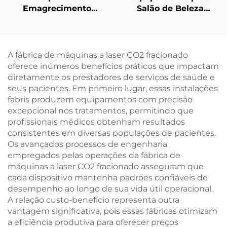
Emagrecimento
Salão de Beleza
Criogênico com 4
Ciccslim EMS com
Cabos e 8 Cabeças
Campo Magnético de 3
Interchangeáveis,
Tesla e 4 Cabos para
Tecnologia de
Estimulação
A fábrica de máquinas a laser CO2 fracionado
Resfriamento de 360
Eletromagnética
oferece inúmeros benefícios práticos que impactam
Graus e Crioterapia
Muscular
diretamente os prestadores de serviços de saúde e
para Perda de Peso
seus pacientes. Em primeiro lugar, essas instalações
fabris produzem equipamentos com precisão
excepcional nos tratamentos, permitindo que
profissionais médicos obtenham resultados
consistentes em diversas populações de pacientes.
Os avançados processos de engenharia
empregados pelas operações da fábrica de
máquinas a laser CO2 fracionado asseguram que
cada dispositivo mantenha padrões confiáveis de
desempenho ao longo de sua vida útil operacional.
A relação custo-benefício representa outra
vantagem significativa, pois essas fábricas otimizam
a eficiência produtiva para oferecer preços